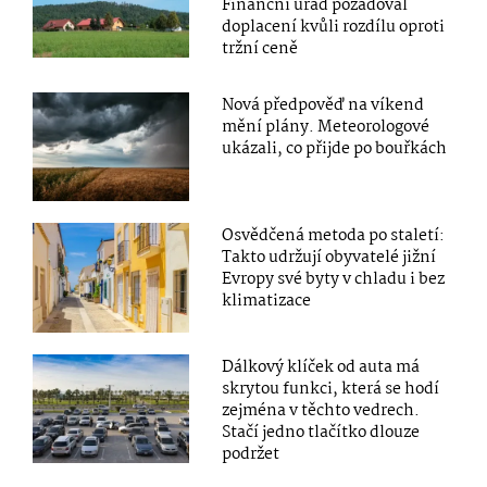
Finanční úřad požadoval
doplacení kvůli rozdílu oproti
tržní ceně
Nová předpověď na víkend
mění plány. Meteorologové
ukázali, co přijde po bouřkách
Osvědčená metoda po staletí:
Takto udržují obyvatelé jižní
Evropy své byty v chladu i bez
klimatizace
Dálkový klíček od auta má
skrytou funkci, která se hodí
zejména v těchto vedrech.
Stačí jedno tlačítko dlouze
podržet