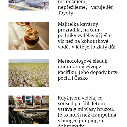
nic nezmění,
nepřežijeme,“ varuje šéf
Toyoty
Majitelka kavárny
prozradila, na čem
podniky vydělávají ještě
víc než na kohoutkové
vodě. V létě je to zlatý důl
Meteorologové sledují
mimořádný vývoj v
Pacifiku. Jeho dopady brzy
pocítí i Česko
Když jsem viděla, co
soused pořídil dětem,
vstávaly mi vlasy hrůzou.
Je to horší než trampolína
s bungee jumpingem
dohromady