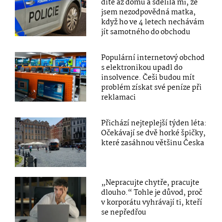
dítě až domů a sdělila mi, že
jsem nezodpovědná matka,
když ho ve 4 letech nechávám
jít samotného do obchodu
Populární internetový obchod
s elektronikou upadl do
insolvence. Češi budou mít
problém získat své peníze při
reklamaci
Přichází nejteplejší týden léta:
Očekávají se dvě horké špičky,
které zasáhnou většinu Česka
„Nepracujte chytře, pracujte
dlouho.“ Tohle je důvod, proč
v korporátu vyhrávají ti, kteří
se nepředřou