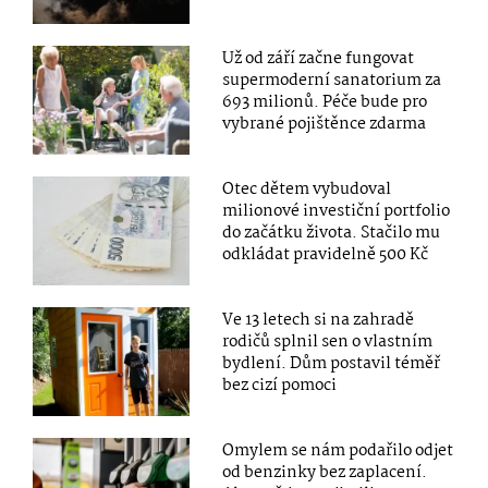
Už od září začne fungovat
supermoderní sanatorium za
693 milionů. Péče bude pro
vybrané pojištěnce zdarma
Otec dětem vybudoval
milionové investiční portfolio
do začátku života. Stačilo mu
odkládat pravidelně 500 Kč
Ve 13 letech si na zahradě
rodičů splnil sen o vlastním
bydlení. Dům postavil téměř
bez cizí pomoci
Omylem se nám podařilo odjet
od benzinky bez zaplacení.