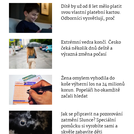
Dítě by už od 8 let mělo platit
svou vlastní platební kartou.
Odborníci vysvětlují, proč
Extrémní vedra končí. Česko
čeká několik dnů deště a
výrazná změna počasí
Žena omylem vyhodila do
koše výherní los na 24 milionů
korun. Popeláři ho okamžitě
začali hledat
Jak se připravit na pozorování
zatmění Slunce? Speciální
pomůcku si vyrobíte sami a
skvěle zabavíte děti