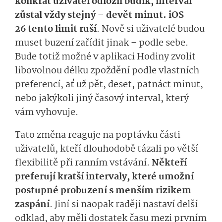
kolikrát uživatel odložil budík, interval
zůstal vždy stejný – devět minut. iOS
26 tento limit ruší
. Nově si uživatelé budou
muset buzení zařídit jinak – podle sebe.
Bude totiž možné v aplikaci Hodiny zvolit
libovolnou délku zpoždění podle vlastních
preferencí, ať už pět, deset, patnáct minut,
nebo jakýkoli jiný časový interval, který
vám vyhovuje.
Tato změna reaguje na poptávku části
uživatelů, kteří dlouhodobě tázali po větší
flexibilitě při ranním vstávání.
Někteří
preferují kratší intervaly, které umožní
postupné probuzení s menším rizikem
zaspání
. Jiní si naopak raději nastaví delší
odklad, aby měli dostatek času mezi prvním