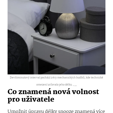
Devítiminutový interval pochází z éry mechanických budíků, kde technické
omezení určovalo jeho délku. ,
...
Co znamená nová volnost
pro uživatele
Umožnit úpravu délky snooze znamená více