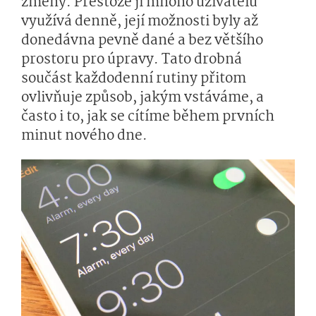
změny. Přestože ji mnoho uživatelů
využívá denně, její možnosti byly až
donedávna pevně dané a bez většího
prostoru pro úpravy. Tato drobná
součást každodenní rutiny přitom
ovlivňuje způsob, jakým vstáváme, a
často i to, jak se cítíme během prvních
minut nového dne.