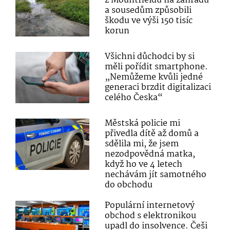
z Mountfieldu na zahradu
a sousedům způsobili
škodu ve výši 150 tisíc
korun
Všichni důchodci by si
měli pořídit smartphone.
„Nemůžeme kvůli jedné
generaci brzdit digitalizaci
celého Česka“
Městská policie mi
přivedla dítě až domů a
sdělila mi, že jsem
nezodpovědná matka,
když ho ve 4 letech
nechávám jít samotného
do obchodu
Populární internetový
obchod s elektronikou
upadl do insolvence. Češi