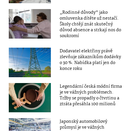
„Rodinné důvody“ jako
omluvenka dítěte už nestačí.
Školy chtějí znát skutečný
důvod absence a strkají nos do
soukromí
Dodavatel elektřiny právě
zlevňuje zákazníkům dodávky
o 30 %. Nabídka platí jen do
konce roku
Legendární česká módní firma
je ve vážných problémech.
Tržby se propadly o čtvrtinu a
ztráta přesáhla 100 milionů
Japonský automobilový
průmysl je ve vážných