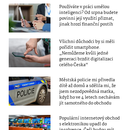
Používáte v práci umělou
inteligenci? Od srpna budete
povinni její využití přiznat,
jinak hrozí finanční postih
Všichni důchodci by si měli
pořídit smartphone.
„Nemůžeme kvůli jedné
generaci brzdit digitalizaci
celého Česka“
Městská policie mi přivedla
dítě až domů a sdělila mi, že
jsem nezodpovědná matka,
když ho ve 4 letech nechávám
jít samotného do obchodu
Populární internetový obchod
s elektronikou upadl do
insolvence. Češi budou mít