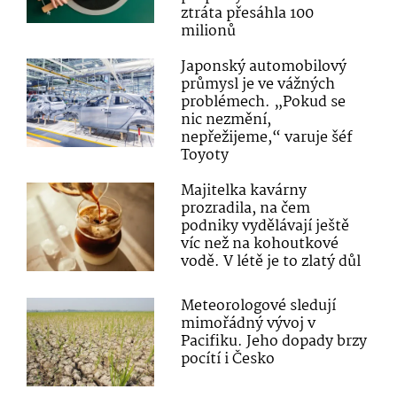
ztráta přesáhla 100
milionů
Japonský automobilový
průmysl je ve vážných
problémech. „Pokud se
nic nezmění,
nepřežijeme,“ varuje šéf
Toyoty
Majitelka kavárny
prozradila, na čem
podniky vydělávají ještě
víc než na kohoutkové
vodě. V létě je to zlatý důl
Meteorologové sledují
mimořádný vývoj v
Pacifiku. Jeho dopady brzy
pocítí i Česko