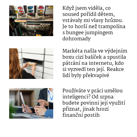
Když jsem viděla, co
soused pořídil dětem,
vstávaly mi vlasy hrůzou.
Je to horší než trampolína
s bungee jumpingem
dohromady
Markéta našla ve výdejním
boxu cizí balíček a spustila
pátrání na internetu, kdo
si vyzvedl ten její. Reakce
lidí byly překvapivé
Používáte v práci umělou
inteligenci? Od srpna
budete povinni její využití
přiznat, jinak hrozí
finanční postih