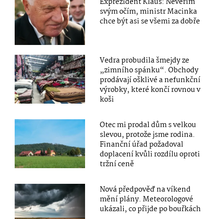
Exprezident Klaus: Nevěřím
svým očím, ministr Macinka
chce být asi se všemi za dobře
Vedra probudila šmejdy ze
„zimního spánku“. Obchody
prodávají ošklivé a nefunkční
výrobky, které končí rovnou v
koši
Otec mi prodal dům s velkou
slevou, protože jsme rodina.
Finanční úřad požadoval
doplacení kvůli rozdílu oproti
tržní ceně
Nová předpověď na víkend
mění plány. Meteorologové
ukázali, co přijde po bouřkách