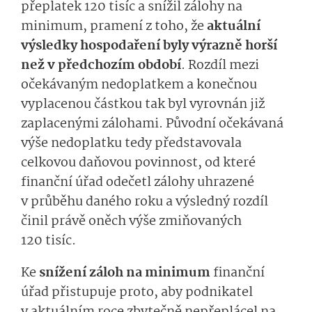
přeplatek 120 tisíc a snížil zálohy na
minimum, pramení z toho, že
aktuální
výsledky hospodaření byly výrazně horší
než v předchozím období
. Rozdíl mezi
očekávaným nedoplatkem a konečnou
vyplacenou částkou tak byl vyrovnán již
zaplacenými zálohami. Původní očekávaná
výše nedoplatku tedy představovala
celkovou daňovou povinnost, od které
finanční úřad odečetl zálohy uhrazené
v průběhu daného roku a výsledný rozdíl
činil právě oněch výše zmiňovaných
120 tisíc.
Ke
snížení záloh na minimum
finanční
úřad přistupuje proto, aby podnikatel