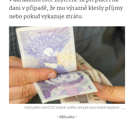
v aktuálním roce zbytečně nepřeplácel na
dani v případě, že mu výrazně klesly příjmy
nebo pokud vykazuje ztrátu.
Když jeden rok OSVČ hodně vydělá, tak pak musí hodně doplácet. ,
...