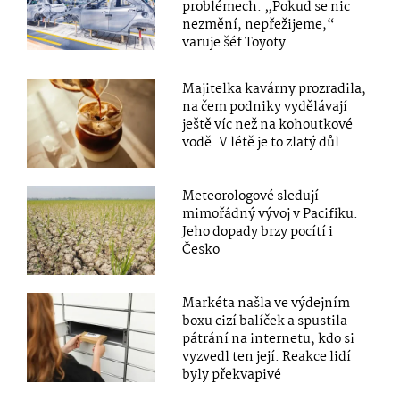
problémech. „Pokud se nic
nezmění, nepřežijeme,“
varuje šéf Toyoty
Majitelka kavárny prozradila,
na čem podniky vydělávají
ještě víc než na kohoutkové
vodě. V létě je to zlatý důl
Meteorologové sledují
mimořádný vývoj v Pacifiku.
Jeho dopady brzy pocítí i
Česko
Markéta našla ve výdejním
boxu cizí balíček a spustila
pátrání na internetu, kdo si
vyzvedl ten její. Reakce lidí
byly překvapivé