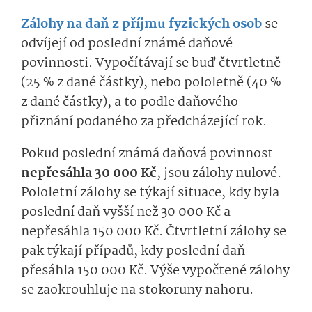
Zálohy na daň z příjmu fyzických osob
se
odvíjejí od poslední známé daňové
povinnosti. Vypočítávají se buď čtvrtletně
(25 % z dané částky), nebo pololetně (40 %
z dané částky), a to podle daňového
přiznání podaného za předcházející rok.
Pokud poslední známá daňová povinnost
nepřesáhla 30 000 Kč
, jsou zálohy nulové.
Pololetní zálohy se týkají situace, kdy byla
poslední daň vyšší než 30 000 Kč a
nepřesáhla 150 000 Kč. Čtvrtletní zálohy se
pak týkají případů, kdy poslední daň
přesáhla 150 000 Kč. Výše vypočtené zálohy
se zaokrouhluje na stokoruny nahoru.