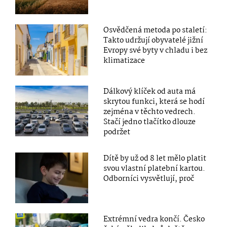
Osvědčená metoda po staletí:
Takto udržují obyvatelé jižní
Evropy své byty v chladu i bez
klimatizace
Dálkový klíček od auta má
skrytou funkci, která se hodí
zejména v těchto vedrech.
Stačí jedno tlačítko dlouze
podržet
Dítě by už od 8 let mělo platit
svou vlastní platební kartou.
Odborníci vysvětlují, proč
Extrémní vedra končí. Česko