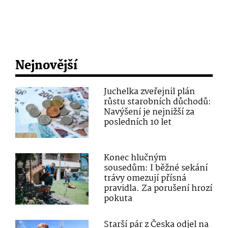
Nejnovější
Juchelka zveřejnil plán
růstu starobních důchodů:
Navýšení je nejnižší za
posledních 10 let
Konec hlučným
sousedům: I běžné sekání
trávy omezují přísná
pravidla. Za porušení hrozí
pokuta
Starší pár z Česka odjel na