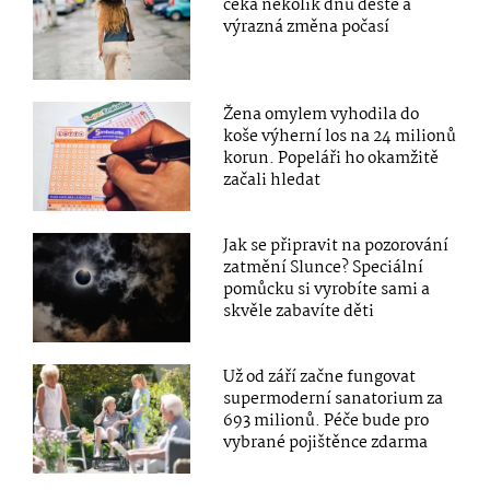
čeká několik dnů deště a
výrazná změna počasí
Žena omylem vyhodila do
koše výherní los na 24 milionů
korun. Popeláři ho okamžitě
začali hledat
Jak se připravit na pozorování
zatmění Slunce? Speciální
pomůcku si vyrobíte sami a
skvěle zabavíte děti
Už od září začne fungovat
supermoderní sanatorium za
693 milionů. Péče bude pro
vybrané pojištěnce zdarma