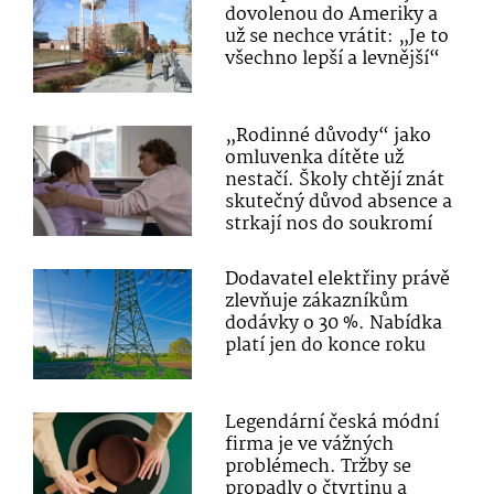
dovolenou do Ameriky a
už se nechce vrátit: „Je to
všechno lepší a levnější“
„Rodinné důvody“ jako
omluvenka dítěte už
nestačí. Školy chtějí znát
skutečný důvod absence a
strkají nos do soukromí
Dodavatel elektřiny právě
zlevňuje zákazníkům
dodávky o 30 %. Nabídka
platí jen do konce roku
Legendární česká módní
firma je ve vážných
problémech. Tržby se
propadly o čtvrtinu a