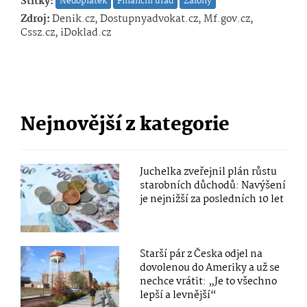
Štítky:
Nedoplatek
Finanční úřad
Zálohy
Zdroj:
Denik.cz, Dostupnyadvokat.cz, Mf.gov.cz,
Cssz.cz, iDoklad.cz
Nejnovější z kategorie
Juchelka zveřejnil plán růstu
starobních důchodů: Navýšení
je nejnižší za posledních 10 let
Starší pár z Česka odjel na
dovolenou do Ameriky a už se
nechce vrátit: „Je to všechno
lepší a levnější“