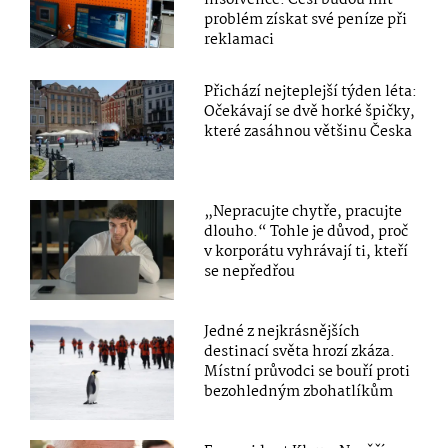
problém získat své peníze při
reklamaci
Přichází nejteplejší týden léta:
Očekávají se dvě horké špičky,
které zasáhnou většinu Česka
„Nepracujte chytře, pracujte
dlouho.“ Tohle je důvod, proč
v korporátu vyhrávají ti, kteří
se nepředřou
Jedné z nejkrásnějších
destinací světa hrozí zkáza.
Místní průvodci se bouří proti
bezohledným zbohatlíkům