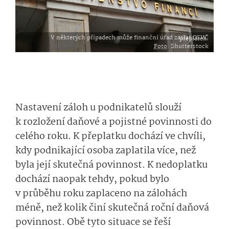
V některých případech může finanční úřad zaslat OSVČ přeplatek.
Foto
: Shutterstock
Nastavení záloh u podnikatelů slouží
k rozložení daňové a pojistné povinnosti do
celého roku. K přeplatku dochází ve chvíli,
kdy podnikající osoba zaplatila více, než
byla její skutečná povinnost. K nedoplatku
dochází naopak tehdy, pokud bylo
v průběhu roku zaplaceno na zálohách
méně, než kolik činí skutečná roční daňová
povinnost. Obě tyto situace se řeší