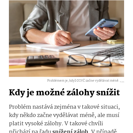
Problémem je, když OSVČ začne vydělávat méně. ,
...
Kdy je možné zálohy snížit
Problém nastává zejména v takové situaci,
kdy někdo začne vydělávat méně, ale musí
platit vysoké zálohy. V takové chvíli
přichází na řadu
snížení záloh
. V případě,