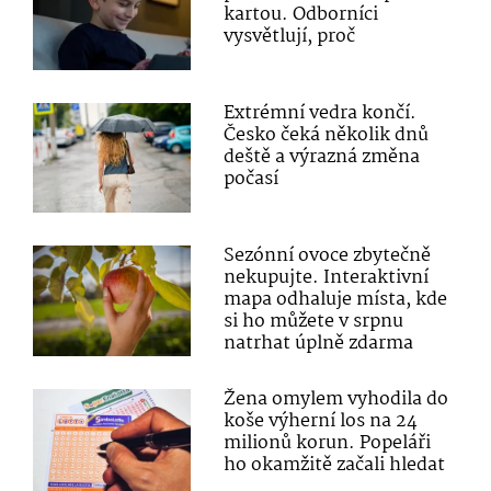
kartou. Odborníci
vysvětlují, proč
Extrémní vedra končí.
Česko čeká několik dnů
deště a výrazná změna
počasí
Sezónní ovoce zbytečně
nekupujte. Interaktivní
mapa odhaluje místa, kde
si ho můžete v srpnu
natrhat úplně zdarma
Žena omylem vyhodila do
koše výherní los na 24
milionů korun. Popeláři
ho okamžitě začali hledat