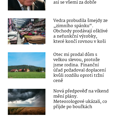
asi se všemi za dobře
Vedra probudila šmejdy ze
„zimního spánku“.
Obchody prodávají ošklivé
a nefunkční výrobky,
které končí rovnou v koši
Otec mi prodal dům s
velkou slevou, protože
jsme rodina. Finanční
úřad požadoval doplacení
kvůli rozdílu oproti tržní
ceně
Nová předpověď na víkend
mění plány.
Meteorologové ukázali, co
přijde po bouřkách