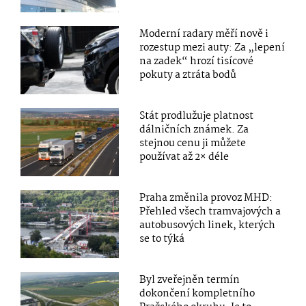
Moderní radary měří nově i
rozestup mezi auty: Za „lepení
na zadek“ hrozí tisícové
pokuty a ztráta bodů
Stát prodlužuje platnost
dálničních známek. Za
stejnou cenu ji můžete
používat až 2× déle
Praha změnila provoz MHD:
Přehled všech tramvajových a
autobusových linek, kterých
se to týká
Byl zveřejněn termín
dokončení kompletního