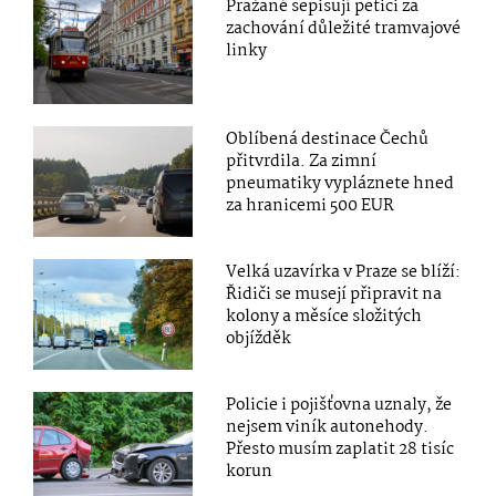
Pražané sepisují petici za
zachování důležité tramvajové
linky
Oblíbená destinace Čechů
přitvrdila. Za zimní
pneumatiky vypláznete hned
za hranicemi 500 EUR
Velká uzavírka v Praze se blíží:
Řidiči se musejí připravit na
kolony a měsíce složitých
objížděk
Policie i pojišťovna uznaly, že
nejsem viník autonehody.
Přesto musím zaplatit 28 tisíc
korun