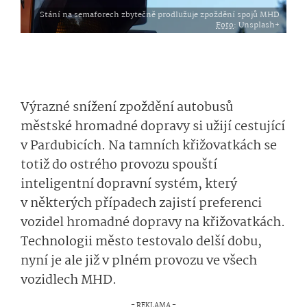
Stání na semaforech zbytečně prodlužuje zpoždění spojů MHD
Foto
: Unsplash+
Výrazné snížení zpoždění autobusů
městské hromadné dopravy si užijí cestující
v Pardubicích. Na tamních křižovatkách se
totiž do ostrého provozu spouští
inteligentní dopravní systém, který
v některých případech zajistí preferenci
vozidel hromadné dopravy na křižovatkách.
Technologii město testovalo delší dobu,
nyní je ale již v plném provozu ve všech
vozidlech MHD.