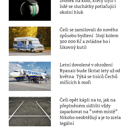
zvonek na kolo, který slyší i
lidé se sluchátky potlačující
okolní hluk
Češi se zamilovali do nového
způsobu bydlení. Stojí kolem
300 000 Kč a zvládne ho i
šikovný kutil
Letní dovolené v ohrožení:
Ryanair bude škrtat lety už od
května. Týká se tisíců Čechů
mířících k moři
Češi opět kápli na to, jak na
přeplněném sídlišti vždy
zaparkovat na "svém místě".
Nikoho neobtěžují a je to zcela
legální