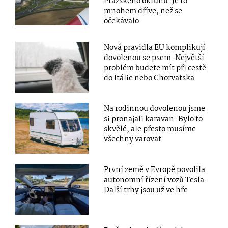
Pražského okruhu. Je to
mnohem dříve, než se
očekávalo
Nová pravidla EU komplikují
dovolenou se psem. Největší
problém budete mít při cestě
do Itálie nebo Chorvatska
Na rodinnou dovolenou jsme
si pronajali karavan. Bylo to
skvělé, ale přesto musíme
všechny varovat
První země v Evropě povolila
autonomní řízení vozů Tesla.
Další trhy jsou už ve hře