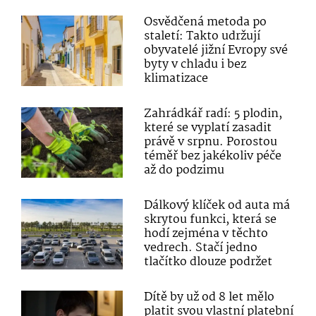
Osvědčená metoda po
staletí: Takto udržují
obyvatelé jižní Evropy své
byty v chladu i bez
klimatizace
Zahrádkář radí: 5 plodin,
které se vyplatí zasadit
právě v srpnu. Porostou
téměř bez jakékoliv péče
až do podzimu
Dálkový klíček od auta má
skrytou funkci, která se
hodí zejména v těchto
vedrech. Stačí jedno
tlačítko dlouze podržet
Dítě by už od 8 let mělo
platit svou vlastní platební