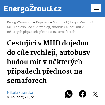
Toggl
navig
EnergoZrouti.cz
»
Doprava
»
Pardubický kraj
»
Cestující v
MHD dojedou do cíle rychleji, autobusy budou mít v
některých případech přednost na semaforech
Cestující v MHD dojedou
do cíle rychleji, autobusy
budou mít v některých
případech přednost na
semaforech
Nikola Stránská
9. 10. 2023 ▪ 15:02