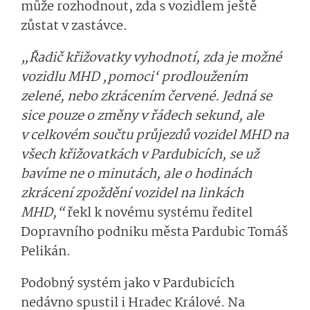
může rozhodnout, zda s vozidlem ještě
zůstat v zastávce.
„Řadič křižovatky vyhodnotí, zda je možné
vozidlu MHD ‚pomoci‘ prodloužením
zelené, nebo zkrácením červené. Jedná se
sice pouze o změny v řádech sekund, ale
v celkovém součtu průjezdů vozidel MHD na
všech křižovatkách v Pardubicích, se už
bavíme ne o minutách, ale o hodinách
zkrácení zpoždění vozidel na linkách
MHD,“
řekl k novému systému ředitel
Dopravního podniku města Pardubic Tomáš
Pelikán.
Podobný systém jako v Pardubicích
nedávno spustil i Hradec Králové. Na