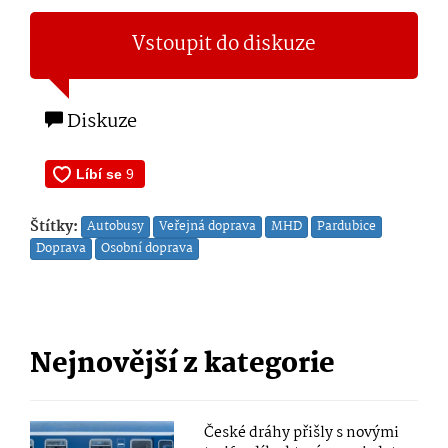
Vstoupit do diskuze
Diskuze
Štítky:
Autobusy
Veřejná doprava
MHD
Pardubice
Doprava
Osobní doprava
Nejnovější z kategorie
České dráhy přišly s novými