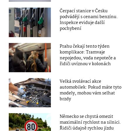
Čerpací stanice v Česku
podvádějí s cenami benzínu.
Inspekce eviduje další
pochybení
Prahu čekají tento týden
komplikace: Tramvaje
nepojedou, voda nepoteče a
řidiči uvíznou v kolonách
Velká svolávací akce
automobilek: Pokud máte tyto
modely, mohou vám selhat
brzdy
Německo se chystá omezit
maximální rychlost na silnici.
Řidiči údajně rychlou jízdu