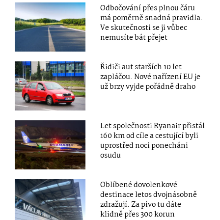
Odbočování přes plnou čáru
má poměrně snadná pravidla.
Ve skutečnosti se ji vůbec
nemusíte bát přejet
Řidiči aut starších 10 let
zapláčou. Nové nařízení EU je
už brzy vyjde pořádně draho
Let společnosti Ryanair přistál
160 km od cíle a cestující byli
uprostřed noci ponecháni
osudu
Oblíbené dovolenkové
destinace letos dvojnásobně
zdražují. Za pivo tu dáte
klidně přes 300 korun