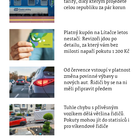
tarify, díky kterým projedete
celou republiku za pár korun
Platný kupón na Lítačce letos
nestačí: Revizoři jdou po
detailu, za který vám bez
milosti napaří pokutu 1 200 Kč
Od července vstoupí v platnost
změna povinné výbavy u
nových aut. Řidiči by se na ni
měli připravit předem
Tuhle chybu s přívěsným
vozíkem dělá většina řidičů.
Pokuty mohou jít do statisíců i
pro víkendové řidiče