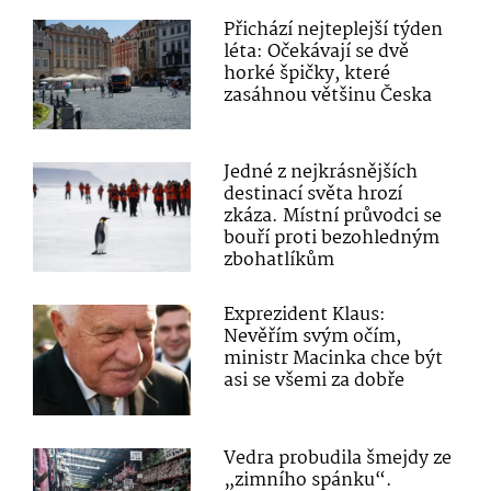
Přichází nejteplejší týden
léta: Očekávají se dvě
horké špičky, které
zasáhnou většinu Česka
Jedné z nejkrásnějších
destinací světa hrozí
zkáza. Místní průvodci se
bouří proti bezohledným
zbohatlíkům
Exprezident Klaus:
Nevěřím svým očím,
ministr Macinka chce být
asi se všemi za dobře
Vedra probudila šmejdy ze
„zimního spánku“.