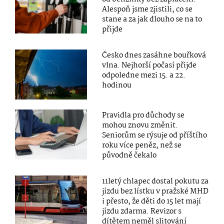
Alespoň jsme zjistili, co se
stane a za jak dlouho se na to
přijde
Česko dnes zasáhne bouřková
vlna. Nejhorší počasí přijde
odpoledne mezi 15. a 22.
hodinou
Pravidla pro důchody se
mohou znovu změnit.
Seniorům se rýsuje od příštího
roku více peněz, než se
původně čekalo
11letý chlapec dostal pokutu za
jízdu bez lístku v pražské MHD
i přesto, že děti do 15 let mají
jízdu zdarma. Revizor s
dítětem neměl slitování