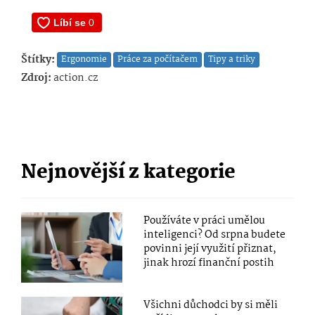
Štítky:
Ergonomie
Práce za počítačem
Tipy a triky
Zdroj:
action.cz
Nejnovější z kategorie
Používáte v práci umělou
inteligenci? Od srpna budete
povinni její využití přiznat,
jinak hrozí finanční postih
Všichni důchodci by si měli