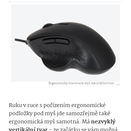
Ergonomicky tvarovaná myš má zvláštní tvar. ,
...
Ruku v ruce s pořízením ergonomické
podložky pod myš jde samozřejmě také
ergonomická myš samotná. Má
nezvyklý
vertikální tvar
– ze začátku se vám možná