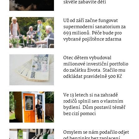
skvěle zabavíte děti
Už od září začne fungovat
supermoderní sanatorium za
693 milionů. Péče bude pro
vybrané pojištěnce zdarma
Otec dětem vybudoval
milionové investiční portfolio
do začátku života. Stačilo mu
odkládat pravidelně 500 Kč
Ve 13 letech si na zahradě
rodičů splnil sen o vlastním
bydlení. Dům postavil téměř
bez cizí pomoci
Omylem se nám podařilo odjet
od benzinky bez zaplacení.