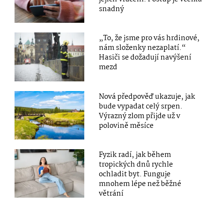
snadný
„To, že jsme pro vás hrdinové,
nám složenky nezaplatí.“
Hasiči se dožadují navýšení
mezd
Nová předpověď ukazuje, jak
bude vypadat celý srpen.
Výrazný zlom přijde už v
polovině měsíce
Fyzik radí, jak během
tropických dnů rychle
ochladit byt. Funguje
mnohem lépe než běžné
větrání