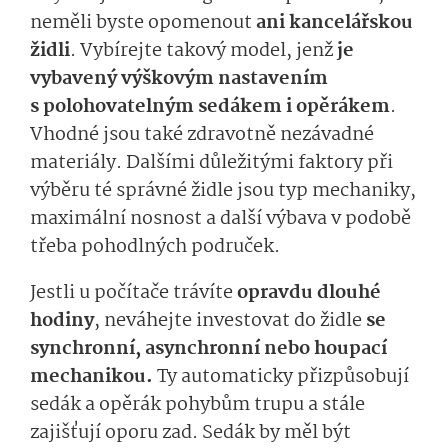
neměli byste opomenout
ani kancelářskou
židli
. Vybírejte takový model, jenž
je
vybavený výškovým nastavením
s polohovatelným sedákem i opěrákem
.
Vhodné jsou také zdravotně nezávadné
materiály. Dalšími důležitými faktory při
výběru té správné židle jsou typ mechaniky,
maximální nosnost a další výbava v podobě
třeba pohodlných područek.
Jestli u počítače trávíte
opravdu dlouhé
hodiny
, neváhejte investovat do židle
se
synchronní, asynchronní nebo houpací
mechanikou.
Ty automaticky přizpůsobují
sedák a opěrák pohybům trupu a stále
zajišťují oporu zad. Sedák by měl být