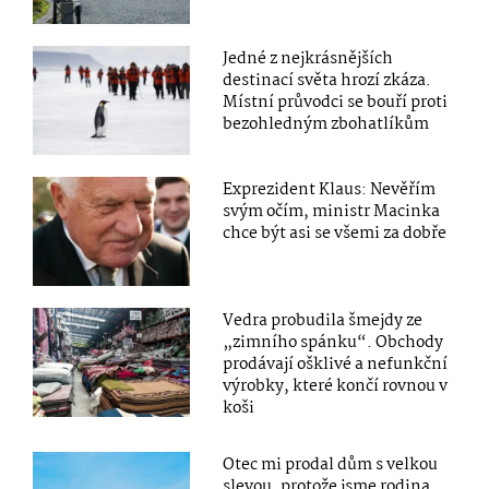
Jedné z nejkrásnějších
destinací světa hrozí zkáza.
Místní průvodci se bouří proti
bezohledným zbohatlíkům
Exprezident Klaus: Nevěřím
svým očím, ministr Macinka
chce být asi se všemi za dobře
Vedra probudila šmejdy ze
„zimního spánku“. Obchody
prodávají ošklivé a nefunkční
výrobky, které končí rovnou v
koši
Otec mi prodal dům s velkou
slevou, protože jsme rodina.