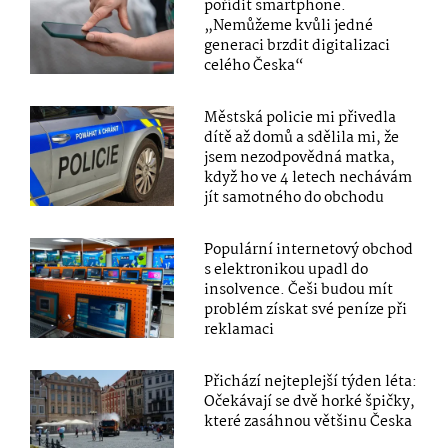
pořídit smartphone.
„Nemůžeme kvůli jedné
generaci brzdit digitalizaci
celého Česka“
Městská policie mi přivedla
dítě až domů a sdělila mi, že
jsem nezodpovědná matka,
když ho ve 4 letech nechávám
jít samotného do obchodu
Populární internetový obchod
s elektronikou upadl do
insolvence. Češi budou mít
problém získat své peníze při
reklamaci
Přichází nejteplejší týden léta:
Očekávají se dvě horké špičky,
které zasáhnou většinu Česka