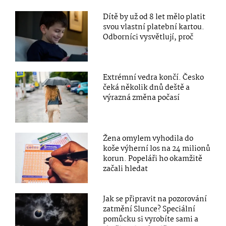
Dítě by už od 8 let mělo platit
svou vlastní platební kartou.
Odborníci vysvětlují, proč
Extrémní vedra končí. Česko
čeká několik dnů deště a
výrazná změna počasí
Žena omylem vyhodila do
koše výherní los na 24 milionů
korun. Popeláři ho okamžitě
začali hledat
Jak se připravit na pozorování
zatmění Slunce? Speciální
pomůcku si vyrobíte sami a