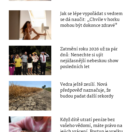
Jak se lépe vypořádat s vedrem
se dá naučit: „Chvíle v horku
mohou být dokonce zdravé"
Zatmění roku 2026 už za pár
dnů: Nenechte si ujít
nejúžasnější nebeskou show
posledních let
Vedra ještě zesílí. Nová
předpověď naznačuje, že
budou padat další rekordy
Když dítě utratí peníze bez
vašeho vědomí, máte právo na
jejich vrácení. Postup je vcelku