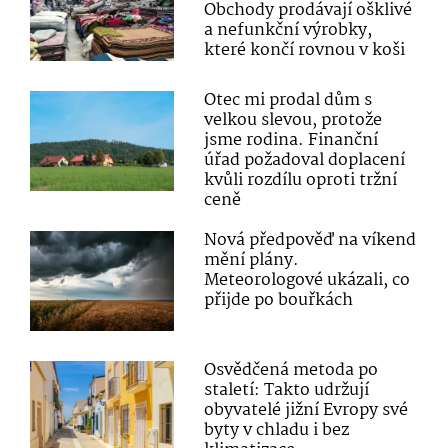
Obchody prodávají ošklivé
a nefunkční výrobky,
které končí rovnou v koši
Otec mi prodal dům s
velkou slevou, protože
jsme rodina. Finanční
úřad požadoval doplacení
kvůli rozdílu oproti tržní
ceně
Nová předpověď na víkend
mění plány.
Meteorologové ukázali, co
přijde po bouřkách
Osvědčená metoda po
staletí: Takto udržují
obyvatelé jižní Evropy své
byty v chladu i bez