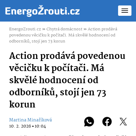
Toggl
navig
EnergoZrouti.cz
»
Chytrá domácnost
»
Action prodává
povedenou věcičku k počítači. Má skvělé hodnocení od
odborníků, stojí jen 73 korun
Action prodává povedenou
věcičku k počítači. Má
skvělé hodnocení od
odborníků, stojí jen 73
korun
Martina Minaříková
10. 2. 2026 ▪ 10:04