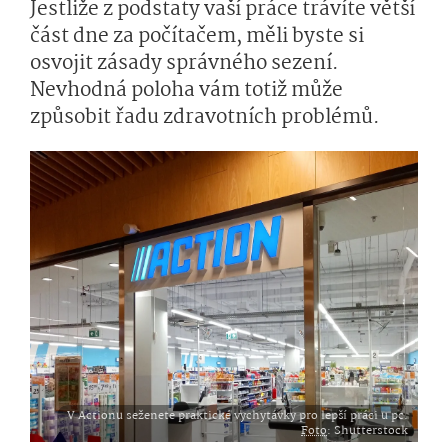
Jestliže z podstaty vaší práce trávíte větší
část dne za počítačem, měli byste si
osvojit zásady správného sezení.
Nevhodná poloha vám totiž může
způsobit řadu zdravotních problémů.
V Actionu seženete praktické vychytávky pro lepší práci u pc.
Foto
: Shutterstock