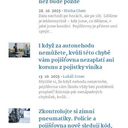
než bude pozdě
28. 10. 2025 •
Misha Chen
Data nechodí po horách, ale po síti. Sdílíme
je lehkomyslně – kde jsme, co děláme, v
jaké jsme kondici. Pojišťovny je přitom umí
spojit...
I když za autonehodu
nemůžete, kvůli této chybě
vám pojišťovna nezaplatí ani
korunu z pojistky viníka
13. 10. 2025 •
Lukáš Srnec
Myslíte si, že když nehodu nezaviníte,
pojišťovna vám škodu vždy bez problémů
proplatí? Existuje pár nenápadných
chybiček, kvůli...
Zkontrolujte si zimní
pneumatiky. Policie a
pojišťovna nově sledují kód,