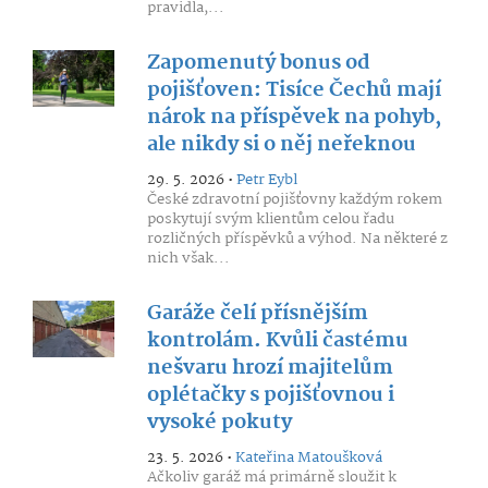
pravidla,...
Zapomenutý bonus od
pojišťoven: Tisíce Čechů mají
nárok na příspěvek na pohyb,
ale nikdy si o něj neřeknou
29. 5. 2026 •
Petr Eybl
České zdravotní pojišťovny každým rokem
poskytují svým klientům celou řadu
rozličných příspěvků a výhod. Na některé z
nich však...
Garáže čelí přísnějším
kontrolám. Kvůli častému
nešvaru hrozí majitelům
oplétačky s pojišťovnou i
vysoké pokuty
23. 5. 2026 •
Kateřina Matoušková
Ačkoliv garáž má primárně sloužit k