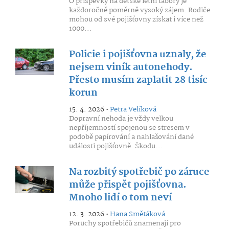
O příspěvky na dětské letní tábory je
každoročně poměrně vysoký zájem. Rodiče
mohou od své pojišťovny získat i více než
1000...
Policie i pojišťovna uznaly, že
nejsem viník autonehody.
Přesto musím zaplatit 28 tisíc
korun
15. 4. 2026 •
Petra Velíková
Dopravní nehoda je vždy velkou
nepříjemností spojenou se stresem v
podobě papírování a nahlašování dané
události pojišťovně. Škodu...
Na rozbitý spotřebič po záruce
může přispět pojišťovna.
Mnoho lidí o tom neví
12. 3. 2026 •
Hana Smětáková
Poruchy spotřebičů znamenají pro