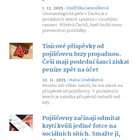
1. 12. 2025 •
Jindřiška Janoušková
Stomatologická péče v Česku je v
posledních letech spojena s vysokými
cenami. Přibývá Čechů, kteří kvůli tomu
preventivní prohlídky...
Tisícové příspěvky od
pojišťoven brzy propadnou.
Češi mají poslední šanci získat
peníze zpět na účet
22. 11. 2025 •
Hana Smětáková
Mnoho lidí vůbec netuší, že má nárok na
příspěvek od pojišťovny. V posledních
letech je nabídka příspěvků bohatší než
kdy...
Pojišťovny začínají odmítat
krytí kvůli jediné fotce na
sociálních sítích. Smažte ji,