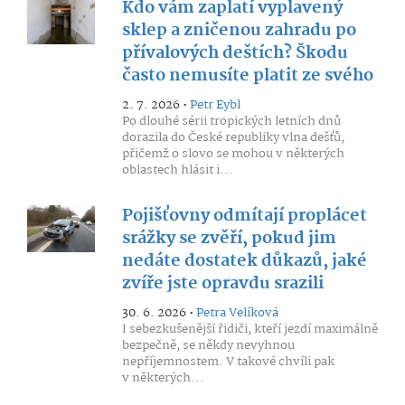
Kdo vám zaplatí vyplavený
sklep a zničenou zahradu po
přívalových deštích? Škodu
často nemusíte platit ze svého
2. 7. 2026 •
Petr Eybl
Po dlouhé sérii tropických letních dnů
dorazila do České republiky vlna dešťů,
přičemž o slovo se mohou v některých
oblastech hlásit i...
Pojišťovny odmítají proplácet
srážky se zvěří, pokud jim
nedáte dostatek důkazů, jaké
zvíře jste opravdu srazili
30. 6. 2026 •
Petra Velíková
I sebezkušenější řidiči, kteří jezdí maximálně
bezpečně, se někdy nevyhnou
nepříjemnostem. V takové chvíli pak
v některých...