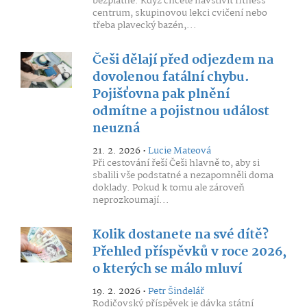
bezplatné. Když chcete navštívit fitness
centrum, skupinovou lekci cvičení nebo
třeba plavecký bazén,...
Češi dělají před odjezdem na
dovolenou fatální chybu.
Pojišťovna pak plnění
odmítne a pojistnou událost
neuzná
21. 2. 2026 •
Lucie Mateová
Při cestování řeší Češi hlavně to, aby si
sbalili vše podstatné a nezapomněli doma
doklady. Pokud k tomu ale zároveň
neprozkoumají...
Kolik dostanete na své dítě?
Přehled příspěvků v roce 2026,
o kterých se málo mluví
19. 2. 2026 •
Petr Šindelář
Rodičovský příspěvek je dávka státní