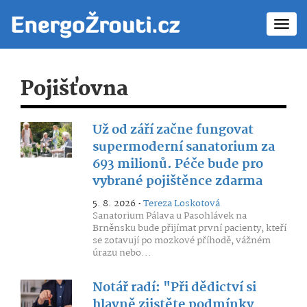
Toggl
navig
Pojišťovna
Už od září začne fungovat
supermoderní sanatorium za
693 milionů. Péče bude pro
vybrané pojištěnce zdarma
5. 8. 2026 •
Tereza Loskotová
Sanatorium Pálava u Pasohlávek na
Brněnsku bude přijímat první pacienty, kteří
se zotavují po mozkové příhodě, vážném
úrazu nebo...
Notář radí: "Při dědictví si
hlavně zjistěte podmínky