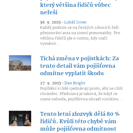
který většina řidičů vůbec
neřeší
30. 9. 2025 •
Lukáš Srnec
Každý podzim se na českých silnicích řeší
přezouvání auta na zimní pneumatiky. Pro
většinu řidičů jde o rutinu, kdy stačí
vyměnit...
Tichá změna v pojistkách: Za
tento detail vám pojišťovna
odmítne vyplatit škodu
27. 9. 2025 •
Dan Bright
Pojištění si lidé sjednávají proto, aby se cítili
chráněni. Představa je taková, že když se
stane nehoda, pojišťovna uhradí vzniklou...
Tento letní zlozvyk dělá 80 %
řidičů. Kvůli této chybě vám
může pojišťovna odmítnout