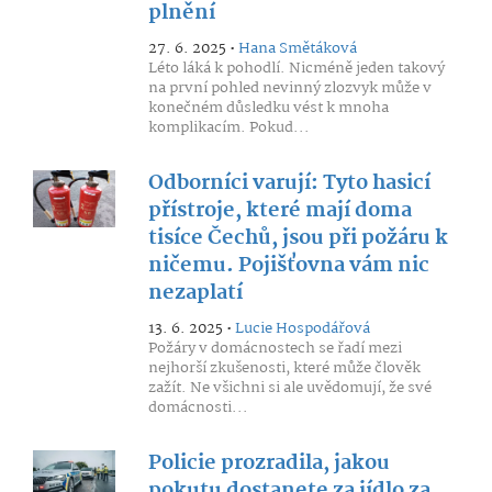
plnění
27. 6. 2025 •
Hana Smětáková
Léto láká k pohodlí. Nicméně jeden takový
na první pohled nevinný zlozvyk může v
konečném důsledku vést k mnoha
komplikacím. Pokud...
Odborníci varují: Tyto hasicí
přístroje, které mají doma
tisíce Čechů, jsou při požáru k
ničemu. Pojišťovna vám nic
nezaplatí
13. 6. 2025 •
Lucie Hospodářová
Požáry v domácnostech se řadí mezi
nejhorší zkušenosti, které může člověk
zažít. Ne všichni si ale uvědomují, že své
domácnosti...
Policie prozradila, jakou
pokutu dostanete za jídlo za