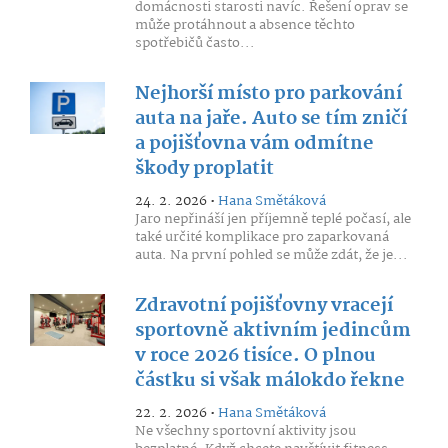
domácnosti starosti navíc. Řešení oprav se
může protáhnout a absence těchto
spotřebičů často...
Nejhorší místo pro parkování
auta na jaře. Auto se tím zničí
a pojišťovna vám odmítne
škody proplatit
24. 2. 2026 •
Hana Smětáková
Jaro nepřináší jen příjemně teplé počasí, ale
také určité komplikace pro zaparkovaná
auta. Na první pohled se může zdát, že je...
Zdravotní pojišťovny vracejí
sportovně aktivním jedincům
v roce 2026 tisíce. O plnou
částku si však málokdo řekne
22. 2. 2026 •
Hana Smětáková
Ne všechny sportovní aktivity jsou