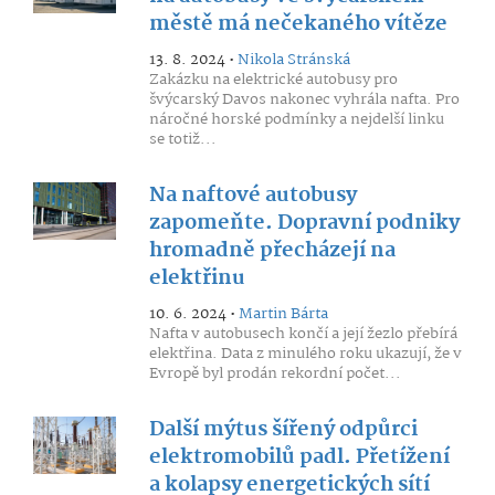
městě má nečekaného vítěze
13. 8. 2024 •
Nikola Stránská
Zakázku na elektrické autobusy pro
švýcarský Davos nakonec vyhrála nafta. Pro
náročné horské podmínky a nejdelší linku
se totiž...
Na naftové autobusy
zapomeňte. Dopravní podniky
hromadně přecházejí na
elektřinu
10. 6. 2024 •
Martin Bárta
Nafta v autobusech končí a její žezlo přebírá
elektřina. Data z minulého roku ukazují, že v
Evropě byl prodán rekordní počet...
Další mýtus šířený odpůrci
elektromobilů padl. Přetížení
a kolapsy energetických sítí