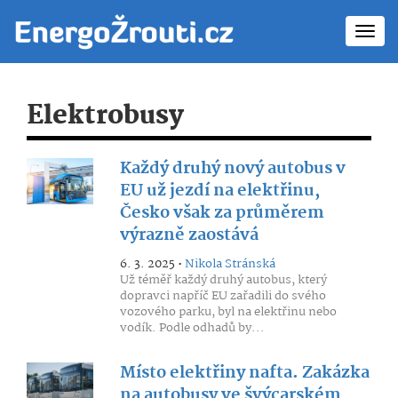
Toggl
navig
Elektrobusy
Každý druhý nový autobus v
EU už jezdí na elektřinu,
Česko však za průměrem
výrazně zaostává
6. 3. 2025 •
Nikola Stránská
Už téměř každý druhý autobus, který
dopravci napříč EU zařadili do svého
vozového parku, byl na elektřinu nebo
vodík. Podle odhadů by...
Místo elektřiny nafta. Zakázka
na autobusy ve švýcarském