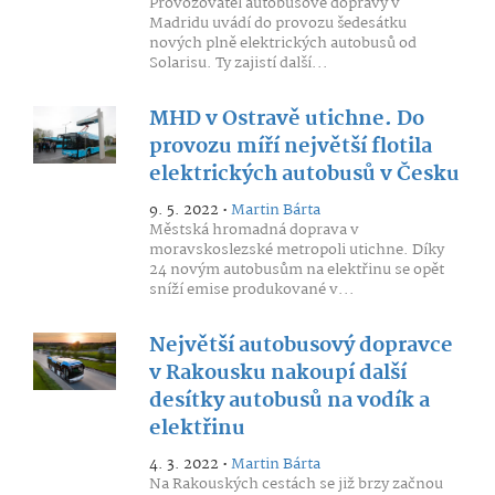
Provozovatel autobusové dopravy v
Madridu uvádí do provozu šedesátku
nových plně elektrických autobusů od
Solarisu. Ty zajistí další...
MHD v Ostravě utichne. Do
provozu míří největší flotila
elektrických autobusů v Česku
9. 5. 2022 •
Martin Bárta
Městská hromadná doprava v
moravskoslezské metropoli utichne. Díky
24 novým autobusům na elektřinu se opět
sníží emise produkované v...
Největší autobusový dopravce
v Rakousku nakoupí další
desítky autobusů na vodík a
elektřinu
4. 3. 2022 •
Martin Bárta
Na Rakouských cestách se již brzy začnou