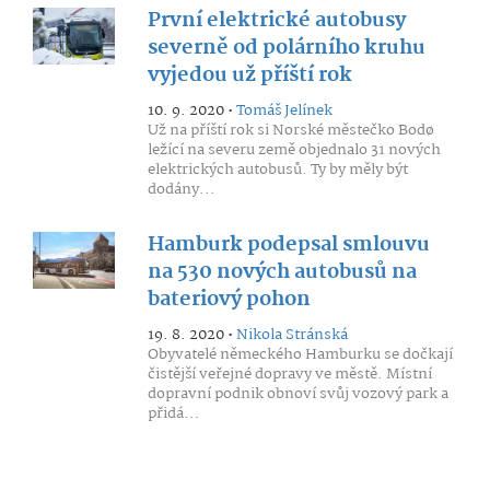
První elektrické autobusy
severně od polárního kruhu
vyjedou už příští rok
10. 9. 2020 •
Tomáš Jelínek
Už na příští rok si Norské městečko Bodø
ležící na severu země objednalo 31 nových
elektrických autobusů. Ty by měly být
dodány...
Hamburk podepsal smlouvu
na 530 nových autobusů na
bateriový pohon
19. 8. 2020 •
Nikola Stránská
Obyvatelé německého Hamburku se dočkají
čistější veřejné dopravy ve městě. Místní
dopravní podnik obnoví svůj vozový park a
přidá...