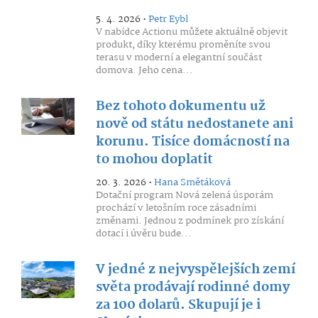
5. 4. 2026 •
Petr Eybl
V nabídce Actionu můžete aktuálně objevit
produkt, díky kterému proměníte svou
terasu v moderní a elegantní součást
domova. Jeho cena...
Bez tohoto dokumentu už
nově od státu nedostanete ani
korunu. Tisíce domácností na
to mohou doplatit
20. 3. 2026 •
Hana Smětáková
Dotační program Nová zelená úsporám
prochází v letošním roce zásadními
změnami. Jednou z podmínek pro získání
dotací i úvěru bude...
V jedné z nejvyspělejších zemí
světa prodávají rodinné domy
za 100 dolarů. Skupují je i