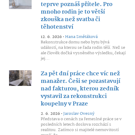
teprve poznáš přítele. Pro
mnoho rodin je to větší
zkouška než svatba či
těhotenství
12. 6. 2026 •
Hana Smětáková
Rekonstrukce domu nebo bytu bývá
událostí, na kterou se řada rodin těší. Než se
ale člověk dočká vysněného výsledku, čekají
jej...
Za pět dní práce chce víc než
manažer. Češi se pozastavují
nad fakturou, kterou zedník
vystavil za rekonstrukci
koupelny v Praze
2. 6. 2026 •
Jaroslav Ovesný
Představa o cenách za řemeslné práce se v
posledních letech doslova rozchází s
realitou. Zatímco si majitelé nemovitostí