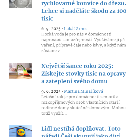
rychlovarné konvice do dřezu.
Lehce si naděláte škodu za 100
tisíc
6. 9. 2025 •
Lukáš Srnec
Horká voda je pro nás v domácnosti
naprostou samozřejmostí. Využíváme ji při
vaření, přípravě čaje nebo kávy, a když nám
zůstane v...
Největší šance roku 2025:
Získejte stovky tisíc na opravy
a zateplení svého domu
9. 6. 2025 •
Martina Minaříková
Letošní rok je pro domácnosti seniorů a
nízkopříjmových osob vlastnících starší
rodinné domy skutečně zlomovým. Mohou
totiž využít...
Lidl nestíhá doplňovat. Toto
nářadí Češi skupují jako diví,