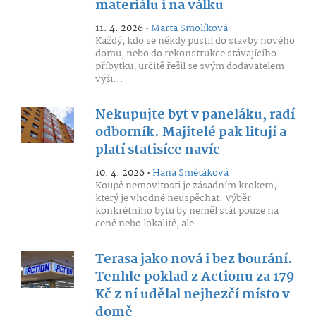
materiálu i na válku
11. 4. 2026 •
Marta Smolíková
Každý, kdo se někdy pustil do stavby nového
domu, nebo do rekonstrukce stávajícího
příbytku, určitě řešil se svým dodavatelem
výši...
Nekupujte byt v paneláku, radí
odborník. Majitelé pak litují a
platí statisíce navíc
10. 4. 2026 •
Hana Smětáková
Koupě nemovitosti je zásadním krokem,
který je vhodné neuspěchat. Výběr
konkrétního bytu by neměl stát pouze na
ceně nebo lokalitě, ale...
Terasa jako nová i bez bourání.
Tenhle poklad z Actionu za 179
Kč z ní udělal nejhezčí místo v
domě