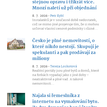
stejnou opravu i třikrát více.
Mnozí naletí už při objednání
8. 7. 2026 •
Petr Eybl
Instalatérů je v současné době nedostatek,
což se mimo jiné projevuje tím, že si mohou
určovat vlastní cenové podmínky i různé...
Česko je plné nemovitostí, o
které nikdo nestojí. Skupují je
spekulanti a pak prodávají za
miliony
8. 7. 2026 •
Tereza Loskotová
Realitní portály jsou plné bytů a domů, které
na fotkách vypadají jako z jiné doby –
neatraktivně a plné vad. A takové
nemovitosti...
Najala si řemeslníka z
internetu na vymalování bytu.