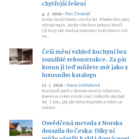
chytřejší řešení
4. 2. 2026 •
Petr Šindelář
Kotle slouží lidem stovky let. Především jako
zdroje tepla. Jenže všechno jednou končí.
Už brzy tak možná nebudou hrát hlavní roli
ve...
Češi mění vzhled kuchyní bez
rozsáhlé rekonstrukce. Za pár
korun ji teď můžete mít jako z
luxusního katalogu
12. 1. 2026 •
Hana Smětáková
Kuchyně patří v domácnosti k vybavení,
které na svém místě stojí i několik desítek
let. S tím, jak jde doba dopředu a mění se
módní...
Osvědčená metoda z Norska
dorazila do Česka: Díky ní