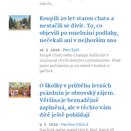
návrh,...
Koupili 20 let starou chatu a
nestačili se divit. To, co
objevili po rozebrání podlahy,
nečekali ani v nejhorším snu
16. 5. 2026 •
Petr Eybl
Koupě chaty nebo chalupy může být v
současné chvíli dobrým rozhodnutím. Před
jejím pořízením je nicméně vhodné si
pečlivě...
O školky v průběhu letních
prázdnin je obrovský zájem.
Většina je beznadějně
zaplněná, ale v těchto vám
dítě ještě pohlídají
9. 5. 2026 •
Pavlína Olšová
Narůstá počet mateřských škol, které již