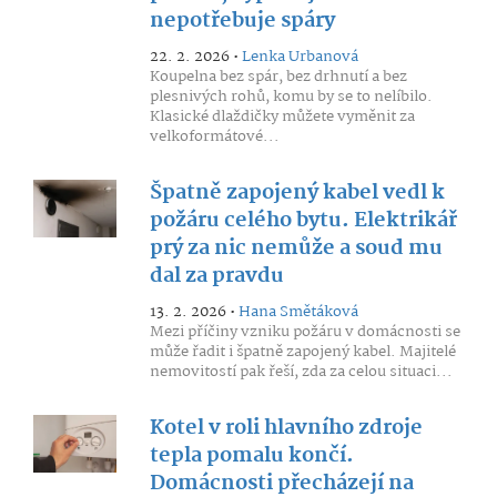
nepotřebuje spáry
22. 2. 2026 •
Lenka Urbanová
Koupelna bez spár, bez drhnutí a bez
plesnivých rohů, komu by se to nelíbilo.
Klasické dlaždičky můžete vyměnit za
velkoformátové...
Špatně zapojený kabel vedl k
požáru celého bytu. Elektrikář
prý za nic nemůže a soud mu
dal za pravdu
13. 2. 2026 •
Hana Smětáková
Mezi příčiny vzniku požáru v domácnosti se
může řadit i špatně zapojený kabel. Majitelé
nemovitostí pak řeší, zda za celou situaci...
Kotel v roli hlavního zdroje
tepla pomalu končí.
Domácnosti přecházejí na