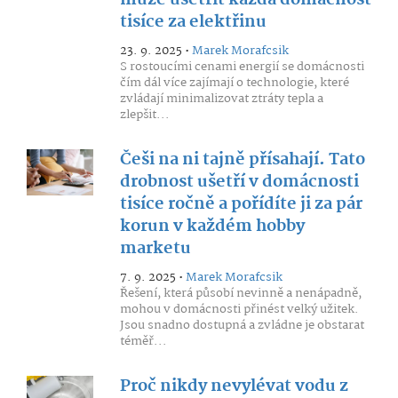
může ušetřit každá domácnost
tisíce za elektřinu
23. 9. 2025 •
Marek Morafcsik
S rostoucími cenami energií se domácnosti
čím dál více zajímají o technologie, které
zvládají minimalizovat ztráty tepla a
zlepšit...
Češi na ni tajně přísahají. Tato
drobnost ušetří v domácnosti
tisíce ročně a pořídíte ji za pár
korun v každém hobby
marketu
7. 9. 2025 •
Marek Morafcsik
Řešení, která působí nevinně a nenápadně,
mohou v domácnosti přinést velký užitek.
Jsou snadno dostupná a zvládne je obstarat
téměř...
Proč nikdy nevylévat vodu z