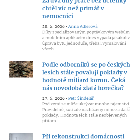
Za dva dny práce bez účtenky
chtěl víc než primář v
nemocnici
28. 6. 2026 •
Anna Adlerová
Díky specializovaným poptávkovým webům
a mobilním aplikacím dnes vypadá jakákoliv
úprava bytu jednoduše, třeba i vymalování
všech...
Podle odborníků se po českých
lesích stále povalují poklady v
hodnotě miliard korun. Čeká
nás novodobá zlatá horečka?
27. 6. 2026 •
Petr Šindelář
Pod zemí se může ukrývat mnoho tajemství.
Pravidelně jsou zde nacházeny mince a další
poklady. Hodnota těch stále neobjevených
přitom...
Při rekonstrukci domácnosti