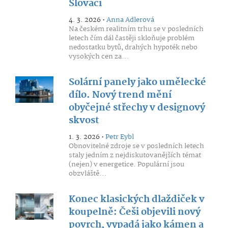
Slováci
4. 3. 2026 •
Anna Adlerová
Na českém realitním trhu se v posledních
letech čím dál častěji skloňuje problém
nedostatku bytů, drahých hypoték nebo
vysokých cen za...
Solární panely jako umělecké
dílo. Nový trend mění
obyčejné střechy v designový
skvost
1. 3. 2026 •
Petr Eybl
Obnovitelné zdroje se v posledních letech
staly jedním z nejdiskutovanějších témat
(nejen) v energetice. Populární jsou
obzvláště...
Konec klasických dlaždiček v
koupelně: Češi objevili nový
povrch, vypadá jako kámen a