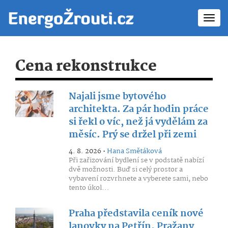
Toggl
navig
Cena rekonstrukce
Najali jsme bytového
architekta. Za pár hodin práce
si řekl o víc, než já vydělám za
měsíc. Prý se držel při zemi
4. 8. 2026 •
Hana Smětáková
Při zařizování bydlení se v podstatě nabízí
dvě možnosti. Buď si celý prostor a
vybavení rozvrhnete a vyberete sami, nebo
tento úkol...
Praha představila ceník nové
lanovky na Petřín. Pražany