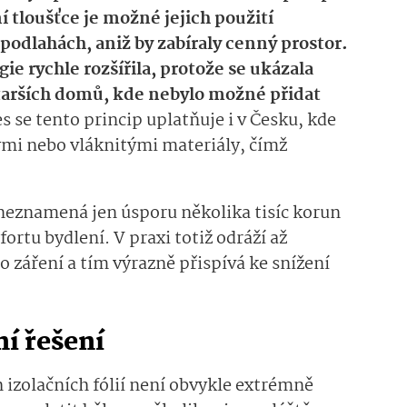
í tloušťce je možné jejich použití
 podlahách, aniž by zabíraly cenný prostor.
e rychle rozšířila, protože se ukázala
starších domů, kde nebylo možné přidat
s se tento princip uplatňuje i v Česku, kde
ými nebo vláknitými materiály, čímž
 neznamená jen úsporu několika tisíc korun
ortu bydlení. V praxi totiž odráží až
 záření a tím výrazně přispívá ke snížení
í řešení
h izolačních fólií není obvykle extrémně