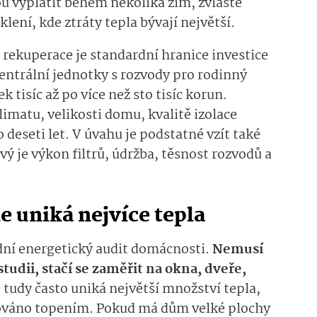
u vyplatit během několika zim, zvláště
ení, kde ztráty tepla bývají největší.
 rekuperace je standardní hranice investice
entrální jednotky s rozvody pro rodinný
tisíc až po více než sto tisíc korun.
limatu, velikosti domu, kvalitě izolace
 deseti let. V úvahu je podstatné vzít také
ý je výkon filtrů, údržba, těsnost rozvodů a
de uniká nejvíce tepla
ní energetický audit domácnosti.
Nemusí
tudii, stačí se zaměřit na okna, dveře,
 tudy často uniká největší množství tepla,
zováno topením. Pokud má dům velké plochy