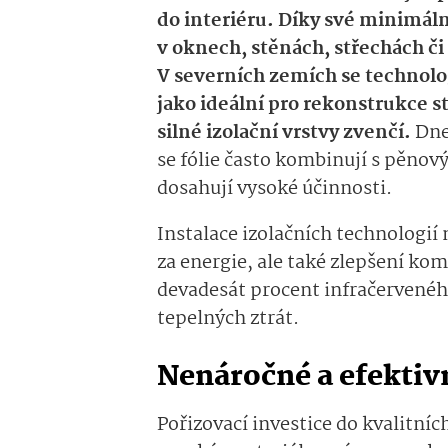
do interiéru. Díky své minimáln
v oknech, stěnách, střechách či
V severních zemích se technologi
jako ideální pro rekonstrukce 
silné izolační vrstvy zvenčí.
Dne
se fólie často kombinují s pěnov
dosahují vysoké účinnosti.
Instalace izolačních technologií
za energie, ale také zlepšení komf
devadesát procent infračerveného
tepelných ztrát.
Nenáročné a efektivn
Pořizovací investice do kvalitníc