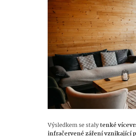
Výsledkem se staly
tenké vícevrs
infračervené záření vznikající p