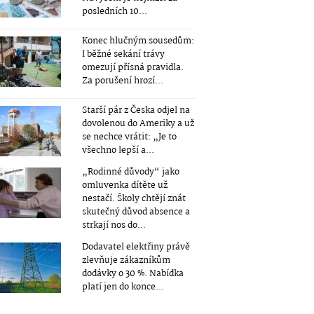
posledních 10...
Konec hlučným sousedům:
I běžné sekání trávy
omezují přísná pravidla.
Za porušení hrozí...
Starší pár z Česka odjel na
dovolenou do Ameriky a už
se nechce vrátit: „Je to
všechno lepší a...
„Rodinné důvody“ jako
omluvenka dítěte už
nestačí. Školy chtějí znát
skutečný důvod absence a
strkají nos do...
Dodavatel elektřiny právě
zlevňuje zákazníkům
dodávky o 30 %. Nabídka
platí jen do konce...