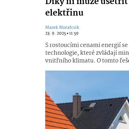
Díky ní může ušetřit
elektřinu
Marek Morafcsik
23. 9. 2025 ▪ 11:59
S rostoucími cenami energií se 
technologie, které zvládají mini
vnitřního klimatu. O tomto řeš