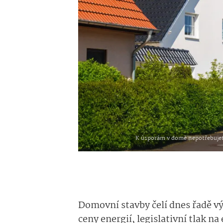
K úsporám v domě nepotřebujete
Domovní stavby čelí dnes řadě výz
ceny energií, legislativní tlak n