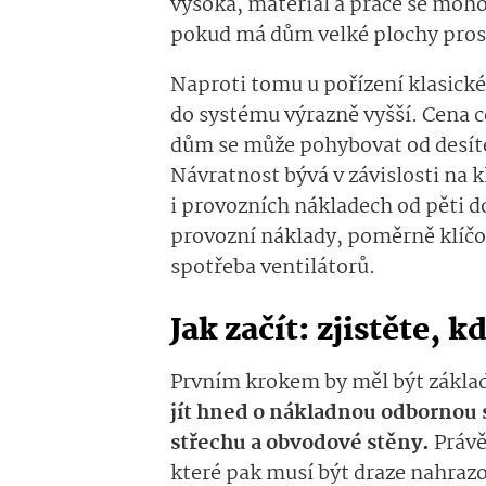
vysoká, materiál a práce se moho
pokud má dům velké plochy proskl
Naproti tomu u pořízení klasické
do systému výrazně vyšší. Cena c
dům se může pohybovat od desítek 
Návratnost bývá v závislosti na k
i provozních nákladech od pěti do
provozní náklady, poměrně klíčov
spotřeba ventilátorů.
Jak začít: zjistěte, k
Prvním krokem by měl být základ
jít hned o nákladnou odbornou s
střechu a obvodové stěny.
Právě
které pak musí být draze nahra