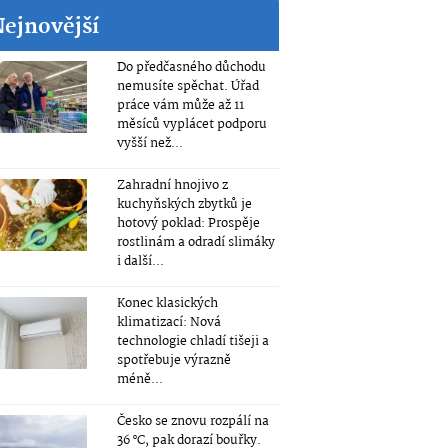
Nejnovější
Do předčasného důchodu
nemusíte spěchat. Úřad
práce vám může až 11
měsíců vyplácet podporu
vyšší než...
Zahradní hnojivo z
kuchyňských zbytků je
hotový poklad: Prospěje
rostlinám a odradí slimáky
i další...
Konec klasických
klimatizací: Nová
technologie chladí tišeji a
spotřebuje výrazně
méně...
Česko se znovu rozpálí na
36 °C, pak dorazí bouřky.