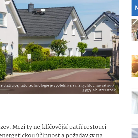
 statisíce, tato technologie je spolehlivá a má rychlou návratnost.
Foto
: Shutterstock
ev. Mezi ty nejklíčovější patří rostoucí
a energetickou účinnost a požadavky na