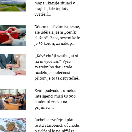
Mapa ukazuje situaci v
krajích, kde teploty
vystřelí...
Dětem nedávám kapesné,
ale udělala jsem „ceník
služeb“. Za vynesení koše
je 30 korun, za nákup...
„Když chtějí svatbu, ať si
na ni vydělají.“ Výše
svatebního daru stále
rozděluje společnost,
přitom je to tak zbytečné...
Kvůli podvodu s umělou
inteligencí musí 58 000
studentů znovu na
přijímací...
Juchelka zveřejnil plán
růstu starobních důchodů:
Navýšení je nejnižší za