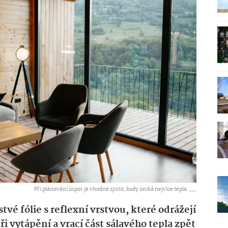
Při plánování úspor je vhodné zjistit, kudy uniká nejvíce tepla. ,
...
tvé fólie s reflexní vrstvou, které odrážejí
ři vytápění a vrací část sálavého tepla zpět