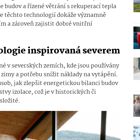
e budov a řízené větrání s rekuperací tepla
ce těchto technologií dokáže významně
m a zároveň zajistit dobré vnitřní
nologie inspirovaná severem
bené v severských zemích, kde jsou používány
zimy a potřebu snížit náklady na vytápění.
sob, jak zlepšit energetickou bilanci budov
vy izolace, což je v historických či
ložité.