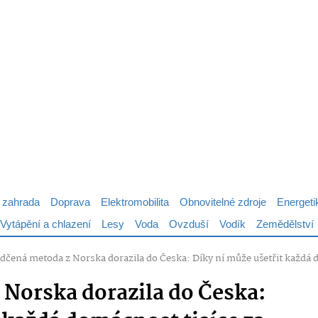
 zahrada
Doprava
Elektromobilita
Obnovitelné zdroje
Energeti
Vytápění a chlazení
Lesy
Voda
Ovzduší
Vodík
Zemědělství
dčená metoda z Norska dorazila do Česka: Díky ní může ušetřit každá d
Norska dorazila do Česka: