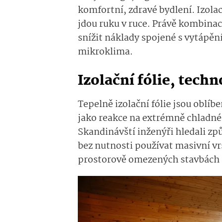
komfortní, zdravé bydlení. Izolac
jdou ruku v ruce. Právě kombina
snížit náklady spojené s vytápění
mikroklima.
Izolační fólie, tech
Tepelně izolační fólie jsou oblí
jako reakce na extrémně chladné 
Skandinávští inženýři hledali způ
bez nutnosti používat masivní vrst
prostorově omezených stavbách s