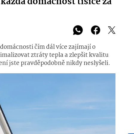
 každá domácnost tisíce za
domácnosti čím dál více zajímají o
malizovat ztráty tepla a zlepšit kvalitu
ení jste pravděpodobně nikdy neslyšeli.