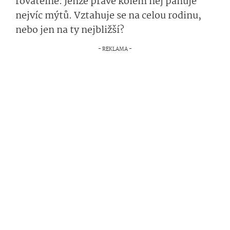
rovatelně
.
Jen­že
právě kolem n
ěj
panuje
nejvíc mýtů.
V
ztahuje se na celou rodinu
,
nebo jen na
ty
nejbliž­
š
í
?