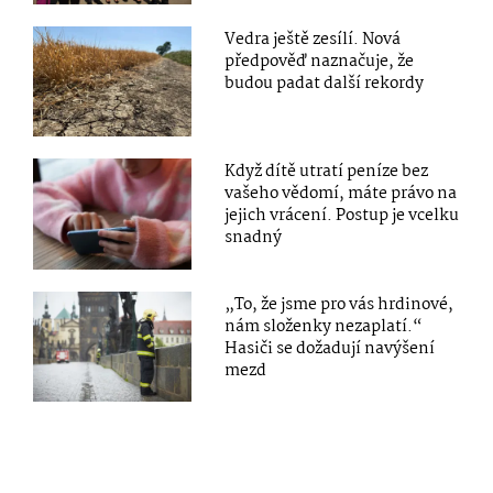
Vedra ještě zesílí. Nová
předpověď naznačuje, že
budou padat další rekordy
Když dítě utratí peníze bez
vašeho vědomí, máte právo na
jejich vrácení. Postup je vcelku
snadný
„To, že jsme pro vás hrdinové,
nám složenky nezaplatí.“
Hasiči se dožadují navýšení
mezd