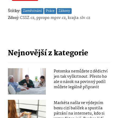
Štítky:
Zaměstnání
Práce
Zákony
Zdroj:
CSSZ.cz, ppropo.mpsv.cz, krajta.slv.cz
Nejnovější z kategorie
Potomka nemůžete z dědictví
jen tak vyškrtnout. Přesto ho
ale o nárok na povinný podíl
můžete legálně připravit
Markéta našla ve výdejním
boxu cizí balíček a spustila
pátrání na internetu, kdo si