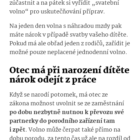
zúčastnit a
na
pátek
si
vy­řídit
„svatební
volno“ pro uskutečňování příprav
.
Na jeden den volna s náhr
adou mzdy
pak
máte nárok v p
řípadě svatby vašeho dítěte.
Pokud má ale obřad jeden
z rodičů,
za­řídit je
možné pouze neplacené
jed­nodenní
volno­.
Otec má při narození dítěte
nárok odejít z práce
Když se narodí potomek, má otec ze
zákona
možnost uvolnit se ze zaměstnání
po dobu nezbytně nutnou k převozu své
partnerky do porodního zařízení tam
i zpět
.
Volno může čerpat také přímo na
dobu porodu, za tento čas už ale n
a
rozdíl od