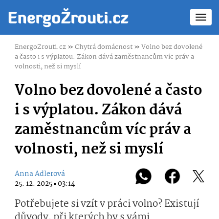
Toggl
navig
EnergoZrouti.cz
»
Chytrá domácnost
»
Volno bez dovolené
a často i s výplatou. Zákon dává zaměstnancům víc práv a
volnosti, než si myslí
Volno bez dovolené a často
i s výplatou. Zákon dává
zaměstnancům víc práv a
volnosti, než si myslí
Anna Adlerová
25. 12. 2025 ▪ 03:14
Potřebujete si vzít v práci volno? Existují
důvody, při kterých by s vámi