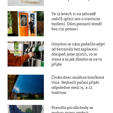
Ve 13 letech si na zahradě
rodičů splnil sen o vlastním
bydlení. Dům postavil téměř
bez cizí pomoci
Omylem se nám podařilo odjet
od benzinky bez zaplacení.
Alespoň jsme zjistili, co se
stane a za jak dlouho se na to
přijde
Česko dnes zasáhne bouřková
vlna. Nejhorší počasí přijde
odpoledne mezi 15. a 22.
hodinou
Pravidla pro důchody se