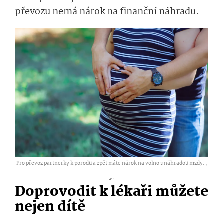
převozu nemá nárok na finanční náhradu.
Pro převoz partnerky k porodu a zpět máte nárok na volno s náhradou mzdy. ,
...
Doprovodit k lékař
i
můžete
nejen dítě