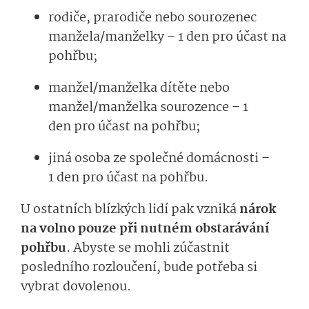
rodiče, prarodiče nebo sourozenec
manžela/manželk
y –
1 den
pro účast na
pohřbu;
manžel
/manžel­ka
dítěte nebo
manžel
/manžel­ka
sourozence
–
1
den
pro účast na pohřbu;
jin
á
osob
a
ze společné
domác­nosti
–
1 den
pro účast na pohřbu.
U
ostatních blízkých lidí
pak
vzniká
nárok
na volno pouze při nutném obstarávání
pohřbu
.
Abyste se mohli zúčastnit
posledního rozloučení, bude potřeba si
vybrat dovolenou.