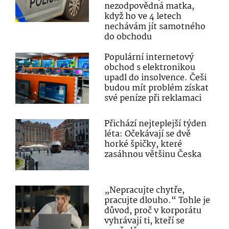
nezodpovědná matka,
když ho ve 4 letech
nechávám jít samotného
do obchodu
Populární internetový
obchod s elektronikou
upadl do insolvence. Češi
budou mít problém získat
své peníze při reklamaci
Přichází nejteplejší týden
léta: Očekávají se dvě
horké špičky, které
zasáhnou většinu Česka
„Nepracujte chytře,
pracujte dlouho.“ Tohle je
důvod, proč v korporátu
vyhrávají ti, kteří se