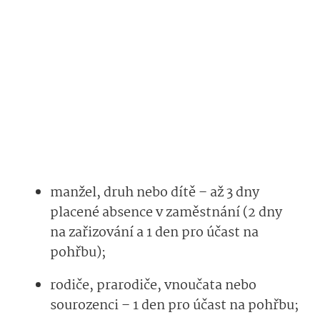
m
anžel
, druh
nebo dítě
– až 3 dny
placené absence v zaměstnání
(2 dny
na
zařizování a 1 den pro účast na
pohřbu);
rodiče, prarodiče, vnouč
ata
nebo
sourozen
ci
–
1 den
pro účast na pohřbu;