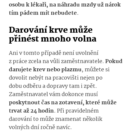
osobu k lékaři, na náhradu mzdy už nárok
tím pádem mít nebudete
.
Darování krve
může
přinést mnoho volna
Ani v tomto případě není uvolnění
z práce
zcela
na vůli zaměstnavatele.
Pokud
darujete krev nebo plazmu
, m
ůžete si
dovolit
nebýt na pracovišti
ne­jen
po
dobu
odběru
a dopravy tam i zpět
.
Zaměstnavatel
vám
do­konce musí
poskytnout čas na zotaven
í
, které může
trvat
až 24 hodin
. P
ři pravidelném
darování
to může
znamenat několik
volných dní
ročně
navíc­.