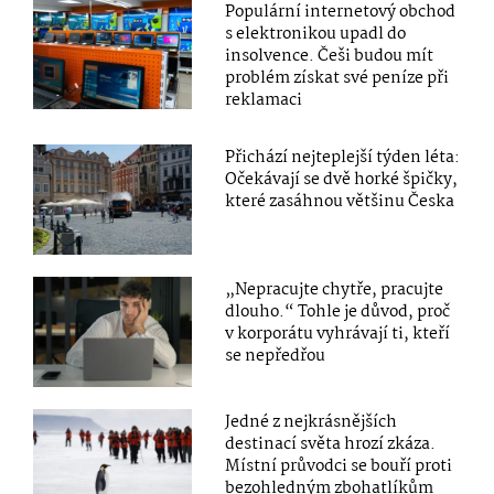
Populární internetový obchod
s elektronikou upadl do
insolvence. Češi budou mít
problém získat své peníze při
reklamaci
Přichází nejteplejší týden léta:
Očekávají se dvě horké špičky,
které zasáhnou většinu Česka
„Nepracujte chytře, pracujte
dlouho.“ Tohle je důvod, proč
v korporátu vyhrávají ti, kteří
se nepředřou
Jedné z nejkrásnějších
destinací světa hrozí zkáza.
Místní průvodci se bouří proti
bezohledným zbohatlíkům