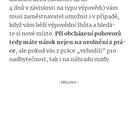
4 dnů
v závislosti na typu výpovědi
)
vám
musí zaměstnavatel
u­možnit
i v pří­padě,
kdy
ž
vám běží výpovědní lhůta
a
hledá­
te
si
nové
mís­to.
Při obcházení pohovorů
tedy máte nárok nejen na
uvolnění
z prá­
ce
, ale
pokud vás z práce „vyhodili“
pro
nadbytečnost
, tak
i na náhradu mzdy.