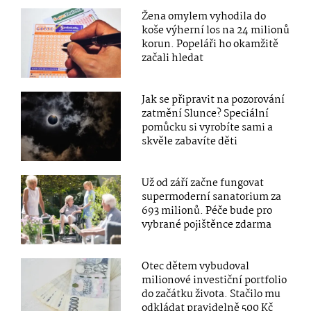
Žena omylem vyhodila do
koše výherní los na 24 milionů
korun. Popeláři ho okamžitě
začali hledat
Jak se připravit na pozorování
zatmění Slunce? Speciální
pomůcku si vyrobíte sami a
skvěle zabavíte děti
Už od září začne fungovat
supermoderní sanatorium za
693 milionů. Péče bude pro
vybrané pojištěnce zdarma
Otec dětem vybudoval
milionové investiční portfolio
do začátku života. Stačilo mu
odkládat pravidelně 500 Kč