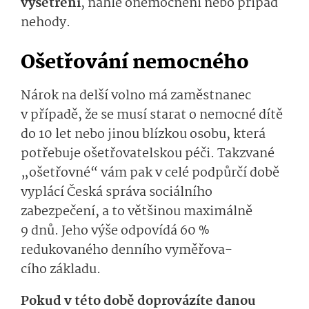
vyšetření
, náhlé onemocnění
ne­bo
případ
nehody
.
Ošetřování nemocného
Nárok na delší volno má zaměstnanec
v případě, že se musí starat o nemocné dítě
do 10 let nebo jinou blízkou osobu, která
potřebuje ošetřovatelskou péči.
Takzvané
„ošetřovné“ vám pak v celé podpůrčí době
vyplácí Česká správa sociálního
zabezpečení
, a to
většinou maximálně
9 dnů. Jeho výše odpovídá 60
%
redukované
ho
den­ní
ho
vyměř
ova­
cí
ho
základu.
Pokud v této době doprovázíte danou