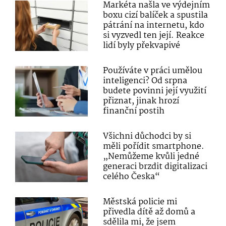
Markéta našla ve výdejním
boxu cizí balíček a spustila
pátrání na internetu, kdo
si vyzvedl ten její. Reakce
lidí byly překvapivé
Používáte v práci umělou
inteligenci? Od srpna
budete povinni její využití
přiznat, jinak hrozí
finanční postih
Všichni důchodci by si
měli pořídit smartphone.
„Nemůžeme kvůli jedné
generaci brzdit digitalizaci
celého Česka“
Městská policie mi
přivedla dítě až domů a
sdělila mi, že jsem