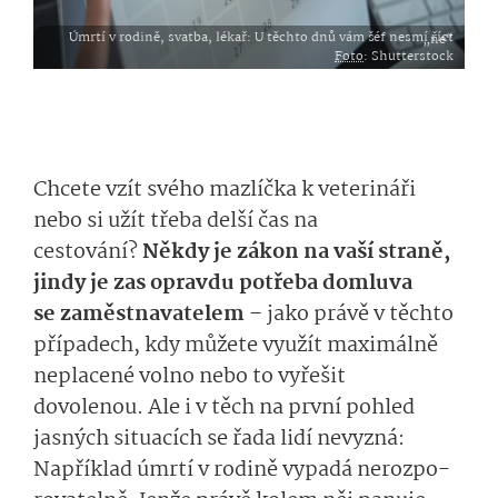
Úmrtí v rodině, svatba, lékař: U těchto dnů vám šéf nesmí říct „ne“
Foto
: Shutterstock
Chc
ete vzít svého mazlíčka k veterináři
nebo si
užít třeba delší čas
na
cestování?
Někdy je
zákon na vaší straně,
jindy je zas opravdu potřeba
domluva
se
zaměstnava­tele
m
– jako právě v těchto
případech, kdy můžete
využít maximálně
neplacené volno nebo to vyřešit
dovolenou.
Ale i v těch na první pohled
jasných situací
ch
se řada lidí nevyzná:
N
apříklad úmrtí v rodině vypadá
nerozpo­