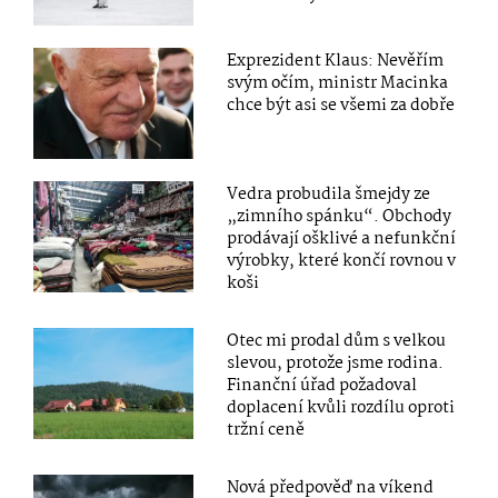
Exprezident Klaus: Nevěřím
svým očím, ministr Macinka
chce být asi se všemi za dobře
Vedra probudila šmejdy ze
„zimního spánku“. Obchody
prodávají ošklivé a nefunkční
výrobky, které končí rovnou v
koši
Otec mi prodal dům s velkou
slevou, protože jsme rodina.
Finanční úřad požadoval
doplacení kvůli rozdílu oproti
tržní ceně
Nová předpověď na víkend