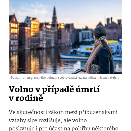
Poskytnutí neplaceného volna na cestování záleží na vůli zaměstnavatele. ,
...
Volno v případě úmrtí
v rodině
Ve skutečnosti zákon
mezi příbuzenskými
vztahy sice rozlišuje, ale volno
poskytuje
i pro
ú­čast na pohřbu některého