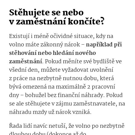
Stěhujete se nebo
v zaměstnání končíte?
Existují i méně očividné situace, kdy na
volno
máte zákonný
nárok –
například při
stěhování nebo hledání nového
zaměstnání
. Pokud
měníte své bydliště
ve
všední den,
můžete vyžadovat uvolnění
z práce na nezbytně nutnou dobu, která
bývá
omezená na
maximálně 2 pracovní
dn
y
– bohužel
bez finanční náhrady
. Pokud
se ale stěhujete v zájmu zaměstnavatele
, na
náhradu mzdy už nárok vzniká.
Řada lidí
navíc
ne­tuší, že v
olno po nezbytně
dlouhou dobu
(
dokonce
až do