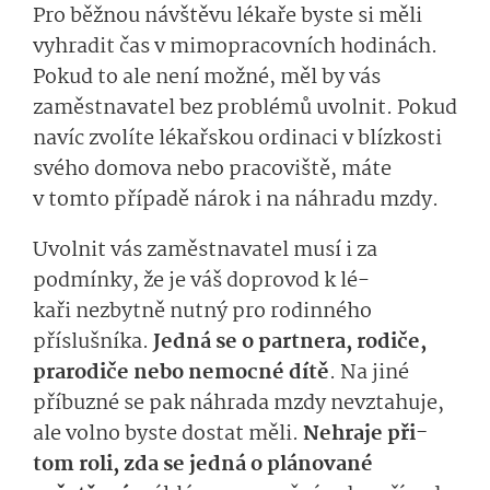
Pro běžnou návštěvu lékaře byste si měli
vyhradit čas v mimopracovních hodinách.
Pokud to ale není možné, měl by vás
zaměstnavatel bez problémů uvolnit.
Pokud
navíc zvolíte lékařskou ordinaci v blízkosti
svého domova nebo pracoviště, máte
v tomto případě nárok i na náhradu mzdy.
Uvolnit vás zaměstnavatel musí i
za
podmínky
, že je váš doprovod
k lé­
kaři
nezbytně nutný pro rodinného
příslušníka
.
Jedná se o partnera, rodiče,
prarodiče nebo nemocné dítě
.
Na jiné
příbuzné se pak
náhrada mzdy
nevztahuje
,
ale
volno byste
dostat měli
.
Ne
hraje
při­
tom
roli, zda se jedná o plánované