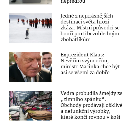
nepředřou
Jedné z nejkrásnějších
destinací světa hrozí
zkáza. Místní průvodci se
bouří proti bezohledným
zbohatlíkům
Exprezident Klaus:
Nevěřím svým očím,
ministr Macinka chce být
asi se všemi za dobře
Vedra probudila šmejdy ze
„zimního spánku“.
Obchody prodávají ošklivé
a nefunkční výrobky,
které končí rovnou v koši