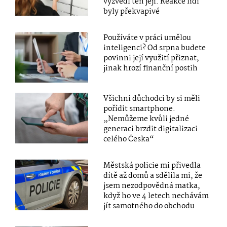
vyzvedl ten její. Reakce lidí
byly překvapivé
Používáte v práci umělou
inteligenci? Od srpna budete
povinni její využití přiznat,
jinak hrozí finanční postih
Všichni důchodci by si měli
pořídit smartphone.
„Nemůžeme kvůli jedné
generaci brzdit digitalizaci
celého Česka“
Městská policie mi přivedla
dítě až domů a sdělila mi, že
jsem nezodpovědná matka,
když ho ve 4 letech nechávám
jít samotného do obchodu