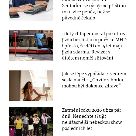
mohou znovu změnit.
Seniorům se rýsuje od příštího
roku více peněz, než se
původně čekalo
11letý chlapec dostal pokutu za
jízdu bez lístku v pražské MHD
i přesto, že děti do 15 let mají
jízdu zdarma. Revizor s
dítětem neměl slitování
Jak se lépe vypořádat s vedrem
se dá naučit: „Chvíle v horku
mohou být dokonce zdravé"
Zatmění roku 2026 už za pár
dnů: Nenechte si ujít
nejúžasnější nebeskou show
posledních let