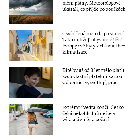
mění plány. Meteorologové
ukázali, co přijde po bouřkách
Osvědčená metoda po staletí:
Takto udržují obyvatelé jižní
Evropy své byty v chladu i bez
klimatizace
Dítě by už od 8 let mělo platit
svou vlastní platební kartou.
Odborníci vysvětlují, proč
Extrémní vedra končí. Česko
čeká několik dnů deště a
výrazná změna počasí