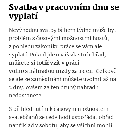
Svatba v pracovním dnu se
vyplatí
Nevýhodou svatby během týdne může být
problém s časovými možnostmi hostů,
z pohledu zákoníku práce se vám ale
vyplatí. Pokud jde o v
áš vlastní obřad
,
můžete
si totiž vzít v práci
volno
s náhradou mzdy za
1
den
.
Cel­kově
se ale ze zaměstnání můžete uvolnit až na
2
dny
, ovšem za ten druhý náhradu
nedostanete.
S přihlédnutím k časovým možnostem
svatebčanů se tedy hodí uspořádat obřad
například v sobotu, aby se všichn
i mohli