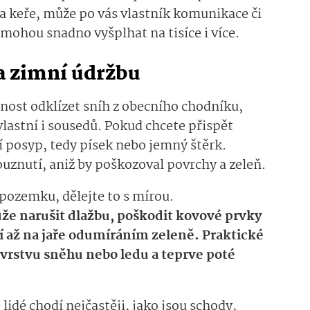
 keře, může po vás vlastník komunikace či
mohou snadno vyšplhat na tisíce i více.
na zimní údržbu
nost odklízet sníh z obecního chodníku,
vlastní i sousedů. Pokud chcete přispět
ní posyp, tedy písek nebo jemný štěrk.
louznutí, aniž by poškozoval povrchy a zeleň.
pozemku, dělejte to s mírou.
e narušit dlažbu, poškodit kovové prvky
ví až na jaře odumíráním zeleně. Praktické
 vrstvu sněhu nebo ledu a teprve poté
idé chodí nejčastěji, jako jsou schody,