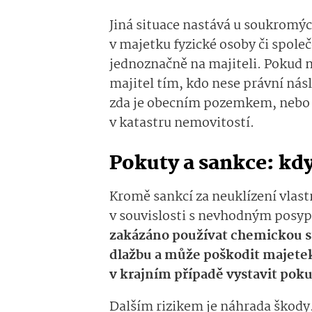
Jiná situace nastává u soukromýc
v majetku fyzické osoby či spole
jednoznačně na majiteli. Pokud n
majitel tím, kdo nese právní nás
zda je obecním pozemkem, nebo p
v katastru nemovitostí.
Pokuty a sankce: kdy
Kromě sankcí za neuklízení vlas
v souvislosti s nevhodným posy
zakázáno používat chemickou sů
dlažbu a může poškodit majetek
v krajním případě vystavit pokut
Dalším rizikem je náhrada škody