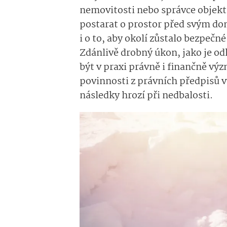
nemovitosti nebo správce objektu 
postarat o prostor před svým dom
i o to, aby okolí zůstalo bezpečn
Zdánlivě drobný úkon, jako je o
být v praxi právně i finančně výz
povinnosti z právních předpisů vy
následky hrozí při nedbalosti.