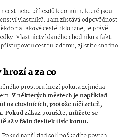
h cest nebo příjezdů k domům, které jsou
čenství vlastníků. Tam zůstává odpovědnost
ěkdo na takové cestě uklouzne, je právě
ledky. Vlastnictví daného chodníku a fakt,
řístupovou cestou k domu, zjistíte snadno
 hrozí a za co
tněného prostoru hrozí pokuta zejména
pem.
V některých městech je například
l na chodnících, protože ničí zeleň,
. Pokud zákaz porušíte, můžete se
ě až v řádu desítek tisíc korun.
. Pokud například solí poškodíte povrch