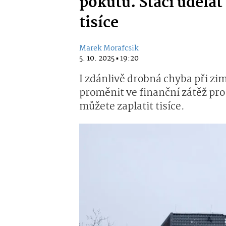
pokutu. Stačí udělat 
tisíce
Marek Morafcsik
5. 10. 2025 ▪ 19:20
I zdánlivě drobná chyba při zi
proměnit ve finanční zátěž pro
můžete zaplatit tisíce.