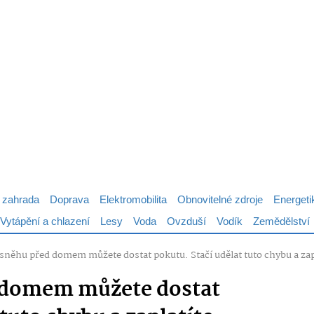
 zahrada
Doprava
Elektromobilita
Obnovitelné zdroje
Energeti
Vytápění a chlazení
Lesy
Voda
Ovzduší
Vodík
Zemědělství
 sněhu před domem můžete dostat pokutu. Stačí udělat tuto chybu a zapl
d domem můžete dostat