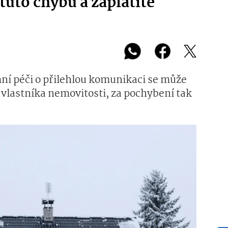
tuto chybu a zaplatíte
mní péči o přilehlou komunikaci se může
 vlastníka nemovitosti, za pochybení tak