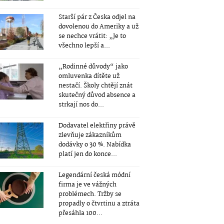
Starší pár z Česka odjel na
dovolenou do Ameriky a už
se nechce vrátit: „Je to
všechno lepší a...
„Rodinné důvody“ jako
omluvenka dítěte už
nestačí. Školy chtějí znát
skutečný důvod absence a
strkají nos do...
Dodavatel elektřiny právě
zlevňuje zákazníkům
dodávky o 30 %. Nabídka
platí jen do konce...
Legendární česká módní
firma je ve vážných
problémech. Tržby se
propadly o čtvrtinu a ztráta
přesáhla 100...