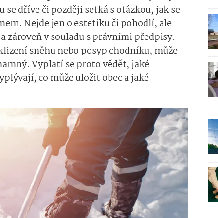
se dříve či později setká s otázkou, jak se
em. Nejde jen o estetiku či pohodlí, ale
é a zároveň v souladu s právními předpisy.
dklizení sněhu nebo posyp chodníku, může
namný. Vyplatí se proto vědět, jaké
plývají, co může uložit obec a jaké