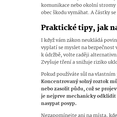
komunikace nebo okolní stromy a
obec škodu vymáhat. A částky se 
Praktické tipy, jak 
I když vám zákon neukládá povin
vyplatí se myslet na bezpečnost 
k údržbě, volte raději alternativ
Zvyšuje tření a snižuje riziko uk
Pokud používáte sůl na vlastním 
Koncentrovaný solný roztok můž
nebo zasolit půdu, což se proje
je nejprve mechanicky odklidit
nasypat posyp.
Nezapomínejte ani na místa, kde l