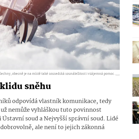
všechny, obecně je na místě také sousedská sounáležitost i vzájemná pomoc. ,
...
klidu sněhu
dníků odpovídá vlastník komunikace, tedy
 už nemůže vyhláškou tuto povinnost
i Ústavní soud a Nejvyšší správní soud. Lidé
dobrovolně, ale není to jejich zákonná