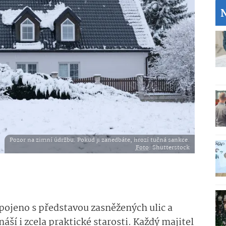
Pozor na zimní údržbu. Pokud ji zanedbáte, hrozí tučná sankce.
Foto
: Shutterstock
pojeno s představou zasněžených ulic a
áší i zcela praktické starosti. Každý majitel