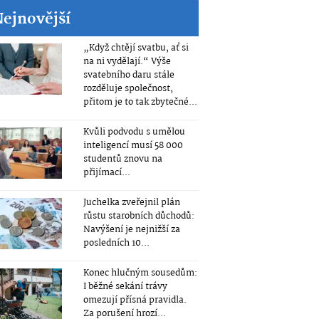
Nejnovější
„Když chtějí svatbu, ať si
na ni vydělají.“ Výše
svatebního daru stále
rozděluje společnost,
přitom je to tak zbytečné...
Kvůli podvodu s umělou
inteligencí musí 58 000
studentů znovu na
přijímací...
Juchelka zveřejnil plán
růstu starobních důchodů:
Navýšení je nejnižší za
posledních 10...
Konec hlučným sousedům:
I běžné sekání trávy
omezují přísná pravidla.
Za porušení hrozí...