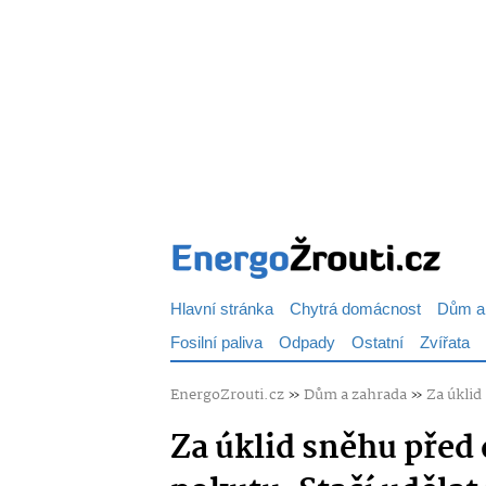
Hlavní stránka
Chytrá domácnost
Dům a
Fosilní paliva
Odpady
Ostatní
Zvířata
EnergoZrouti.cz
»
Dům a zahrada
»
Za úklid
Za úklid sněhu pře