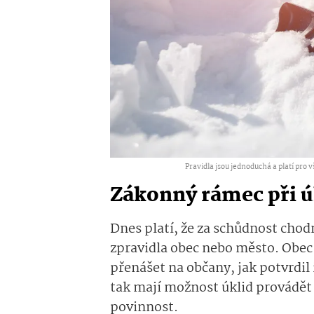
Pravidla jsou jednoduchá a platí pro 
Zákonný rámec při ú
Dnes platí, že za schůdnost cho
zpravidla obec nebo město. Obec
přenášet na občany, jak potvrdil 
tak mají možnost úklid provádět 
povinnost.