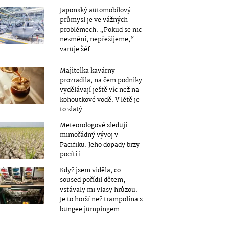
Japonský automobilový
průmysl je ve vážných
problémech. „Pokud se nic
nezmění, nepřežijeme,“
varuje šéf...
Majitelka kavárny
prozradila, na čem podniky
vydělávají ještě víc než na
kohoutkové vodě. V létě je
to zlatý...
Meteorologové sledují
mimořádný vývoj v
Pacifiku. Jeho dopady brzy
pocítí i...
Když jsem viděla, co
soused pořídil dětem,
vstávaly mi vlasy hrůzou.
Je to horší než trampolína s
bungee jumpingem...