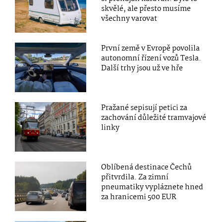
skvělé, ale přesto musíme
všechny varovat
První země v Evropě povolila
autonomní řízení vozů Tesla.
Další trhy jsou už ve hře
Pražané sepisují petici za
zachování důležité tramvajové
linky
Oblíbená destinace Čechů
přitvrdila. Za zimní
pneumatiky vypláznete hned
za hranicemi 500 EUR