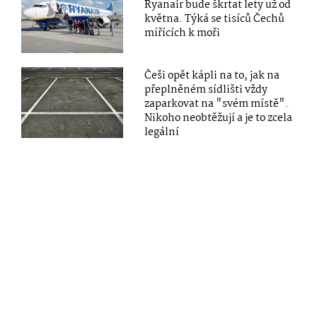
Ryanair bude škrtat lety už od
května. Týká se tisíců Čechů
mířících k moři
Češi opět kápli na to, jak na
přeplněném sídlišti vždy
zaparkovat na "svém místě".
Nikoho neobtěžují a je to zcela
legální