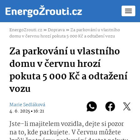
Toggl
navig
EnergoZrouti.cz
»
Doprava
»
Za parkování u vlastního
domu v červnu hrozí pokuta 5 000 Kč a odtažení vozu
Za parkování u vlastního
domu v červnu hrozí
pokuta 5 000 Kč a odtažení
vozu
Marie Sedláková
4. 6. 2025 ▪ 16:21
Jste-li majitelem vozidla, dejte si pozor
na to, kde parkujete. V červnu můžete