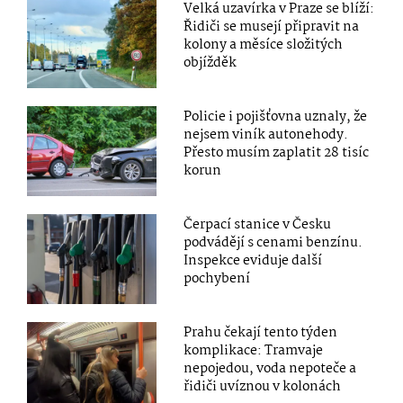
Velká uzavírka v Praze se blíží:
Řidiči se musejí připravit na
kolony a měsíce složitých
objížděk
Policie i pojišťovna uznaly, že
nejsem viník autonehody.
Přesto musím zaplatit 28 tisíc
korun
Čerpací stanice v Česku
podvádějí s cenami benzínu.
Inspekce eviduje další
pochybení
Prahu čekají tento týden
komplikace: Tramvaje
nepojedou, voda nepoteče a
řidiči uvíznou v kolonách