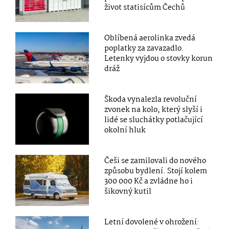
život statisícům Čechů
Oblíbená aerolinka zvedá
poplatky za zavazadlo.
Letenky vyjdou o stovky korun
dráž
Škoda vynalezla revoluční
zvonek na kolo, který slyší i
lidé se sluchátky potlačující
okolní hluk
Češi se zamilovali do nového
způsobu bydlení. Stojí kolem
300 000 Kč a zvládne ho i
šikovný kutil
Letní dovolené v ohrožení: