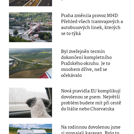
Praha změnila provoz MHD:
Přehled všech tramvajových a
autobusových linek, kterých
se to týká
Byl zveřejněn termín
dokončení kompletního
Pražského okruhu. Je to
mnohem dříve, než se
očekávalo
Nová pravidla EU komplikují
dovolenou se psem. Největší
problém budete mít při cestě
do Itálie nebo Chorvatska
Na rodinnou dovolenou jsme
si pronajali karavan. Bylo to