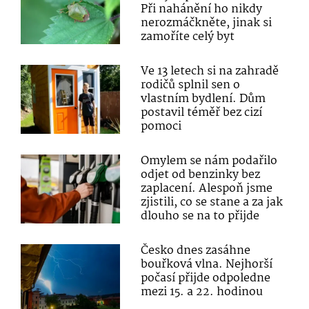
Při nahánění ho nikdy
nerozmáčkněte, jinak si
zamoříte celý byt
Ve 13 letech si na zahradě
rodičů splnil sen o
vlastním bydlení. Dům
postavil téměř bez cizí
pomoci
Omylem se nám podařilo
odjet od benzinky bez
zaplacení. Alespoň jsme
zjistili, co se stane a za jak
dlouho se na to přijde
Česko dnes zasáhne
bouřková vlna. Nejhorší
počasí přijde odpoledne
mezi 15. a 22. hodinou