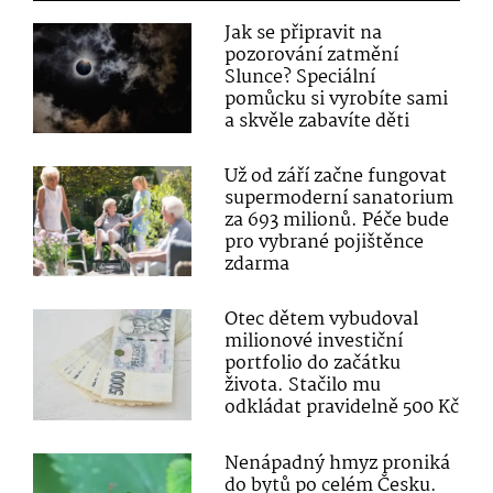
Jak se připravit na
pozorování zatmění
Slunce? Speciální
pomůcku si vyrobíte sami
a skvěle zabavíte děti
Už od září začne fungovat
supermoderní sanatorium
za 693 milionů. Péče bude
pro vybrané pojištěnce
zdarma
Otec dětem vybudoval
milionové investiční
portfolio do začátku
života. Stačilo mu
odkládat pravidelně 500 Kč
Nenápadný hmyz proniká
do bytů po celém Česku.