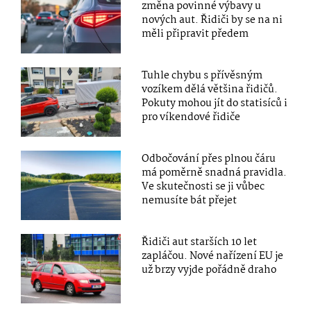
změna povinné výbavy u
nových aut. Řidiči by se na ni
měli připravit předem
Tuhle chybu s přívěsným
vozíkem dělá většina řidičů.
Pokuty mohou jít do statisíců i
pro víkendové řidiče
Odbočování přes plnou čáru
má poměrně snadná pravidla.
Ve skutečnosti se ji vůbec
nemusíte bát přejet
Řidiči aut starších 10 let
zapláčou. Nové nařízení EU je
už brzy vyjde pořádně draho