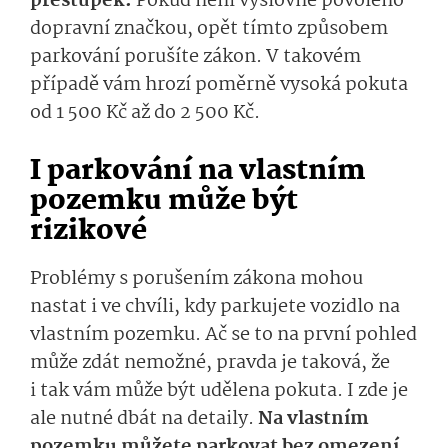
přestupek.
Pokud není výslovně povoleno
dopravní značkou, opět tímto způsobem
parkování porušíte zákon. V takovém
případě vám hrozí poměrně vysoká pokuta
od 1 500 Kč až do 2 500 Kč.
I parkování na vlastním
pozemku může být
rizikové
Problémy s porušením zákona mohou
nastat i ve chvíli, kdy parkujete vozidlo na
vlastním pozemku. Ač se to na první pohled
může zdát nemožné, pravda je taková, že
i tak vám může být udělena pokuta. I zde je
ale nutné dbát na detaily.
Na vlastním
pozemku můžete parkovat bez omezení.