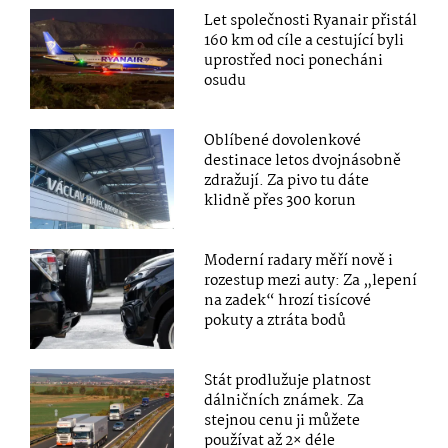
Let společnosti Ryanair přistál
160 km od cíle a cestující byli
uprostřed noci ponecháni
osudu
Oblíbené dovolenkové
destinace letos dvojnásobně
zdražují. Za pivo tu dáte
klidně přes 300 korun
Moderní radary měří nově i
rozestup mezi auty: Za „lepení
na zadek“ hrozí tisícové
pokuty a ztráta bodů
Stát prodlužuje platnost
dálničních známek. Za
stejnou cenu ji můžete
používat až 2× déle