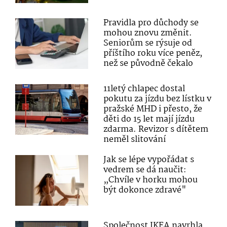
Pravidla pro důchody se
mohou znovu změnit.
Seniorům se rýsuje od
příštího roku více peněz,
než se původně čekalo
11letý chlapec dostal
pokutu za jízdu bez lístku v
pražské MHD i přesto, že
děti do 15 let mají jízdu
zdarma. Revizor s dítětem
neměl slitování
Jak se lépe vypořádat s
vedrem se dá naučit:
„Chvíle v horku mohou
být dokonce zdravé"
Společnost IKEA navrhla