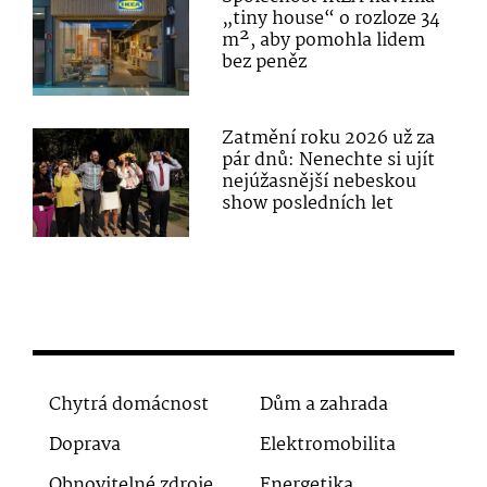
„tiny house“ o rozloze 34
m², aby pomohla lidem
bez peněz
Zatmění roku 2026 už za
pár dnů: Nenechte si ujít
nejúžasnější nebeskou
show posledních let
Chytrá domácnost
Dům a zahrada
Doprava
Elektromobilita
Obnovitelné zdroje
Energetika