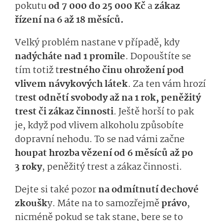
pokutu
od 7 000 do 25 000 Kč
a
zákaz
řízení na 6 až 18 měsíců.
Velký problém nastane v případě, kdy
nadýcháte nad 1 promile
. Dopouštíte se
tím totiž t
restného činu ohrožení pod
vlivem návykových látek
. Za ten vám hrozí
t
rest odnětí svobody až na 1 rok, peněžitý
trest či zákaz činnosti
. Ještě horší to pak
je, když pod vlivem alkoholu způsobíte
dopravní nehodu. To se nad vámi začne
houpat hrozba vězení od 6 měsíců až po
3 roky
, peněžitý trest a zákaz činnosti.
Dejte si také pozor
na odmítnutí dechové
zkoušk
y. Máte na to samozřejmě
právo
,
nicméně pokud se tak stane, bere se to