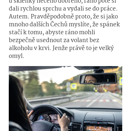
u sklenky něčeho dobrého, ráno poté si
dali rychlou sprchu a vydali se do práce.
Autem. Pravděpodobně proto, že si jako
mnoho dalších Čechů myslíte, že spánek
stačí k tomu, abyste ráno mohli
bezpečně usednout za volant bez
alkoholu v krvi. Jenže právě to je velký
omyl.