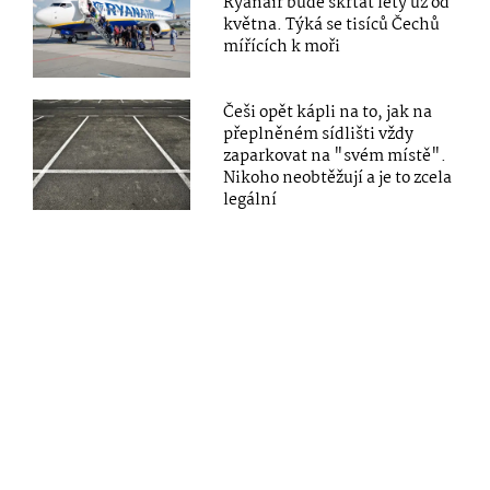
Ryanair bude škrtat lety už od
května. Týká se tisíců Čechů
mířících k moři
Češi opět kápli na to, jak na
přeplněném sídlišti vždy
zaparkovat na "svém místě".
Nikoho neobtěžují a je to zcela
legální