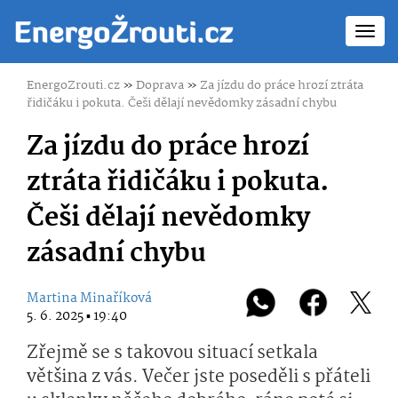
Toggl
navig
EnergoZrouti.cz
»
Doprava
»
Za jízdu do práce hrozí ztráta
řidičáku i pokuta. Češi dělají nevědomky zásadní chybu
Za jízdu do práce hrozí
ztráta řidičáku i pokuta.
Češi dělají nevědomky
zásadní chybu
Martina Minaříková
5. 6. 2025 ▪ 19:40
Zřejmě se s takovou situací setkala
většina z vás. Večer jste poseděli s přáteli