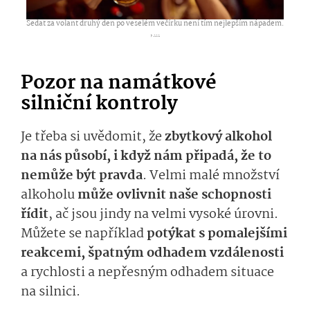
Sedat za volant druhý den po veselém večírku není tím nejlepším nápadem.
,
...
Pozor na namátkové
silniční kontroly
Je třeba si uvědomit, že
zbytkový alkohol
na nás působí, i když nám připadá, že to
nemůže být pravda
. Velmi malé množství
alkoholu
může ovlivnit naše schopnosti
řídit
, ač jsou jindy na velmi vysoké úrovni.
Můžete se například
potýkat s pomalejšími
reakcemi, špatným odhadem vzdálenosti
a rychlosti a nepřesným odhadem situace
na silnici.