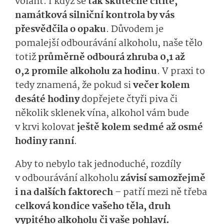
volant. I když se
tak skutečně cítíte,
namátková silniční kontrola by vás
přesvědčila o opaku
. Důvodem je
pomalejší odbourávání alkoholu, naše tělo
totiž
průměrně odbourá zhruba 0,1 až
0,2 promile alkoholu za hodinu
. V praxi to
tedy znamená, že pokud si
večer kolem
desáté hodiny
dopřejete čtyři piva či
několik sklenek vína, alkohol vám bude
v krvi kolovat
ještě kolem sedmé až osmé
hodiny ranní
.
Aby to nebylo tak jednoduché, rozdíly
v odbourávání alkoholu
závisí samozřejmě
i na dalších faktorech
– patří mezi ně třeba
celková kondice vašeho těla, druh
vypitého alkoholu či vaše pohlaví.