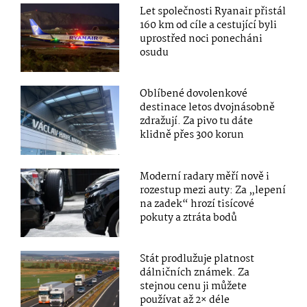
Let společnosti Ryanair přistál
160 km od cíle a cestující byli
uprostřed noci ponecháni
osudu
Oblíbené dovolenkové
destinace letos dvojnásobně
zdražují. Za pivo tu dáte
klidně přes 300 korun
Moderní radary měří nově i
rozestup mezi auty: Za „lepení
na zadek“ hrozí tisícové
pokuty a ztráta bodů
Stát prodlužuje platnost
dálničních známek. Za
stejnou cenu ji můžete
používat až 2× déle