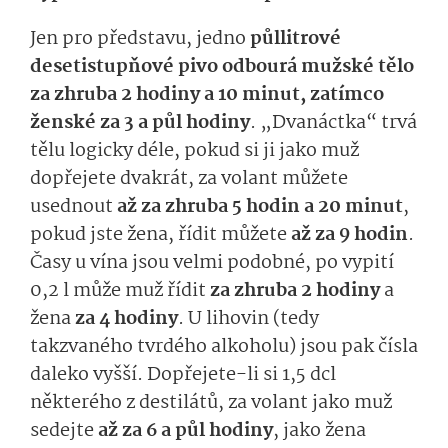
Jen pro představu, jedno
půllitrové
desetistupňové pivo odbourá mužské tělo
za zhruba 2 hodiny a 10 minut, zatímco
ženské za 3 a půl hodiny
. „Dvanáctka“ trvá
tělu logicky déle, pokud si ji jako muž
dopřejete dvakrát, za volant můžete
usednout
až za zhruba 5 hodin a 20 minut
,
pokud jste žena, řídit můžete
až za 9 hodin
.
Časy u vína jsou velmi podobné, po vypití
0,2 l může muž řídit
za zhruba 2 hodiny
a
žena
za 4 hodiny
. U lihovin (tedy
takzvaného tvrdého alkoholu) jsou pak čísla
daleko vyšší. Dopřejete-li si 1,5 dcl
některého z destilátů, za volant jako muž
sedejte
až za 6 a půl hodiny
, jako žena