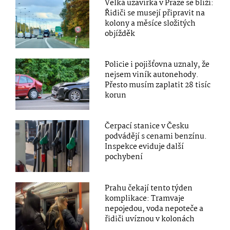
Velká uzavírka v Praze se blíží:
Řidiči se musejí připravit na
kolony a měsíce složitých
objížděk
Policie i pojišťovna uznaly, že
nejsem viník autonehody.
Přesto musím zaplatit 28 tisíc
korun
Čerpací stanice v Česku
podvádějí s cenami benzínu.
Inspekce eviduje další
pochybení
Prahu čekají tento týden
komplikace: Tramvaje
nepojedou, voda nepoteče a
řidiči uvíznou v kolonách