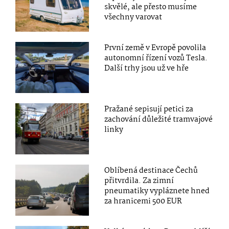
skvělé, ale přesto musíme
všechny varovat
První země v Evropě povolila
autonomní řízení vozů Tesla.
Další trhy jsou už ve hře
Pražané sepisují petici za
zachování důležité tramvajové
linky
Oblíbená destinace Čechů
přitvrdila. Za zimní
pneumatiky vypláznete hned
za hranicemi 500 EUR