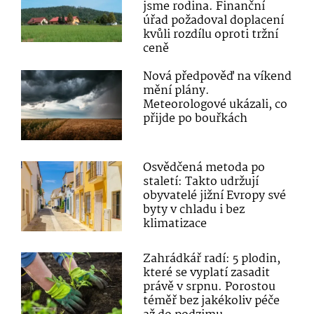
jsme rodina. Finanční
úřad požadoval doplacení
kvůli rozdílu oproti tržní
ceně
Nová předpověď na víkend
mění plány.
Meteorologové ukázali, co
přijde po bouřkách
Osvědčená metoda po
staletí: Takto udržují
obyvatelé jižní Evropy své
byty v chladu i bez
klimatizace
Zahrádkář radí: 5 plodin,
které se vyplatí zasadit
právě v srpnu. Porostou
téměř bez jakékoliv péče