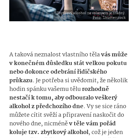
Zbytkový alkohol za volantem je zrádný.
Foto
: Shutterstock
A taková neznalost vlastního těla
vás může
v konečném důsledku stát velkou pokutu
nebo dokonce odebrání řidičského
průkazu
. Je potřeba si uvědomit, že několik
hodin spánku vašemu tělu
rozhodně
nestačí k tomu, aby odbouralo veškerý
alkohol z předchozího dne
. Vy se sice ráno
můžete cítit svěží a připravení naskočit do
nového dne, nicméně
v těle vám pořád
koluje tzv. zbytkový alkohol
, což je jeden