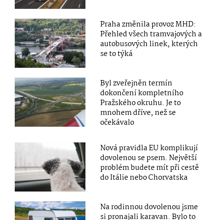
Praha změnila provoz MHD:
Přehled všech tramvajových a
autobusových linek, kterých
se to týká
Byl zveřejněn termín
dokončení kompletního
Pražského okruhu. Je to
mnohem dříve, než se
očekávalo
Nová pravidla EU komplikují
dovolenou se psem. Největší
problém budete mít při cestě
do Itálie nebo Chorvatska
Na rodinnou dovolenou jsme
si pronajali karavan. Bylo to