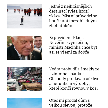
Jedné z nejkrásnějších
destinací světa hrozí
zkáza. Místní průvodci se
bouří proti bezohledným
zbohatlíkům
Exprezident Klaus:
Nevěřím svým očím,
ministr Macinka chce být
asi se všemi za dobře
Vedra probudila šmejdy ze
„zimního spánku“.
Obchody prodávají ošklivé
a nefunkční výrobky,
které končí rovnou v koši
Otec mi prodal dům s
velkou slevou, protože