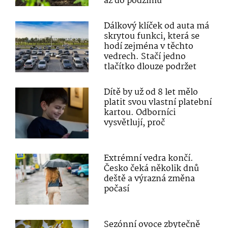
až do podzimu
Dálkový klíček od auta má
skrytou funkci, která se
hodí zejména v těchto
vedrech. Stačí jedno
tlačítko dlouze podržet
Dítě by už od 8 let mělo
platit svou vlastní platební
kartou. Odborníci
vysvětlují, proč
Extrémní vedra končí.
Česko čeká několik dnů
deště a výrazná změna
počasí
Sezónní ovoce zbytečně