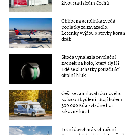
život statisícům Čechů
Oblíbená aerolinka zvedá
poplatky za zavazadlo.
Letenky vyjdou o stovky korun
dráž
Škoda vynalezla revoluční
zvonek na kolo, který slyší i
lidé se sluchátky potlačující
okolní hluk
Češi se zamilovali do nového
způsobu bydlení. Stojí kolem
300 000 Kč a zvládne ho i
šikovný kutil
Letní dovolené v ohrožení: