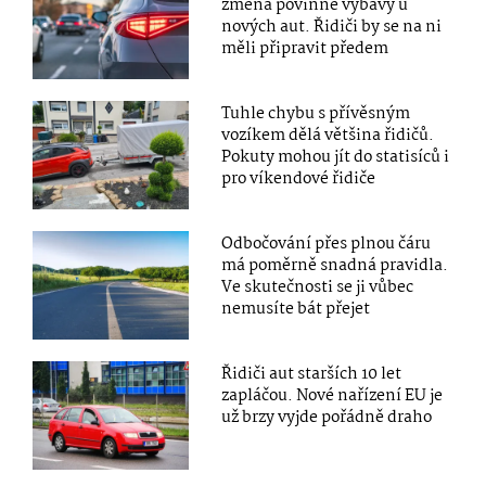
změna povinné výbavy u
nových aut. Řidiči by se na ni
měli připravit předem
Tuhle chybu s přívěsným
vozíkem dělá většina řidičů.
Pokuty mohou jít do statisíců i
pro víkendové řidiče
Odbočování přes plnou čáru
má poměrně snadná pravidla.
Ve skutečnosti se ji vůbec
nemusíte bát přejet
Řidiči aut starších 10 let
zapláčou. Nové nařízení EU je
už brzy vyjde pořádně draho