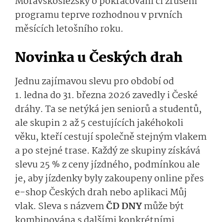
Moravskoslezský o pokračování či zrušení
programu teprve rozhodnou v prvních
měsících letošního roku.
Novinka u Českých drah
Jednu zajímavou slevu pro období od
1. ledna do 31. března 2026 zavedly i České
dráhy. Ta se netýká jen seniorů a studentů,
ale skupin 2 až 5 cestujících jakéhokoli
věku, kteří cestují společně stejným vlakem
a po stejné trase. Každý ze skupiny získává
slevu 25 % z ceny jízdného, podmínkou ale
je, aby jízdenky byly zakoupeny online přes
e-shop Českých drah nebo aplikaci Můj
vlak. Sleva s názvem
ČD DNY
může být
kombinována s dalšími konkrétními