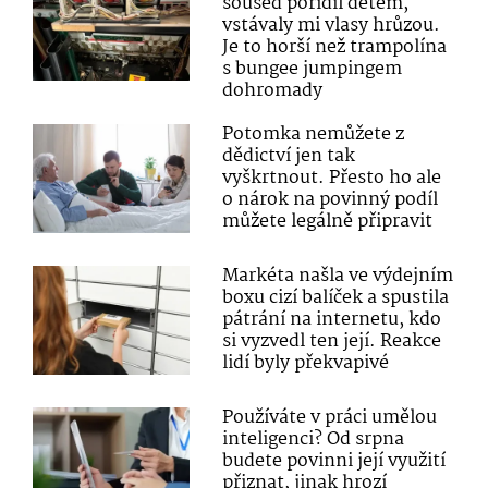
soused pořídil dětem,
vstávaly mi vlasy hrůzou.
Je to horší než trampolína
s bungee jumpingem
dohromady
Potomka nemůžete z
dědictví jen tak
vyškrtnout. Přesto ho ale
o nárok na povinný podíl
můžete legálně připravit
Markéta našla ve výdejním
boxu cizí balíček a spustila
pátrání na internetu, kdo
si vyzvedl ten její. Reakce
lidí byly překvapivé
Používáte v práci umělou
inteligenci? Od srpna
budete povinni její využití
přiznat, jinak hrozí