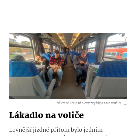
Některé kraje už slevy zvýšily a zase zrušily. ,
...
Lákadlo na voliče
Levnější jízdné přitom bylo jedním