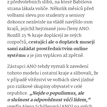
z předvolebních slibů, na které Babišova
strana lákala voliče. Několik měsíců před
volbami slevu pro studenty a seniory
dokonce nezávisle na vládě navýšilo osm
krajů, jejichž hejtmané jsou členy ANO.
Rozdíl 25 % kraje doplácejí ze svých
rozpočtů,
cestující ale o doplatek musejí
sami zažádat prostřednictvím online
systému
a je jim vyplácen až zpětně.
Zástupci ANO tehdy vyzvali k zavedení
tohoto modelu i ostatní kraje a slibovali, že
v případě vítězství ve volbách sleví jízdné
pro rizikové skupiny obyvatel v celé
republice.
„Nejde o populismus, ale
o slušnost a odpovědnost vůči lidem,“
uvedla Alena Schillerová (ANO) na svých