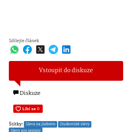
Sdílejte článek
Vstoupit do diskuze
Diskuze
Štítky:
Sleva na jízdném
Studentské slevy
Slevy pro seniory