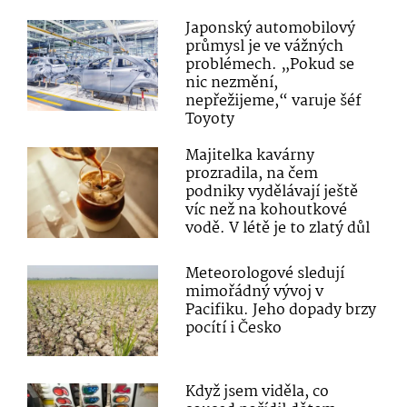
Japonský automobilový
průmysl je ve vážných
problémech. „Pokud se
nic nezmění,
nepřežijeme,“ varuje šéf
Toyoty
Majitelka kavárny
prozradila, na čem
podniky vydělávají ještě
víc než na kohoutkové
vodě. V létě je to zlatý důl
Meteorologové sledují
mimořádný vývoj v
Pacifiku. Jeho dopady brzy
pocítí i Česko
Když jsem viděla, co