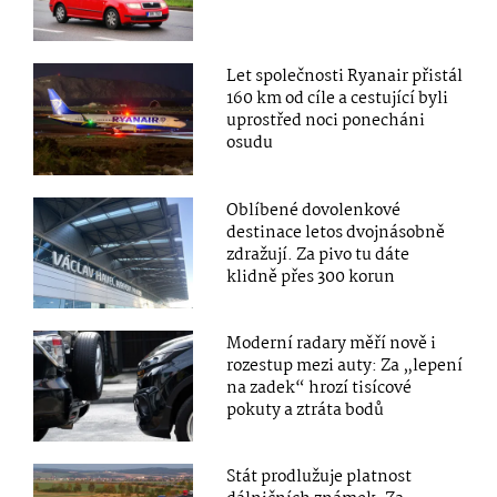
Let společnosti Ryanair přistál
160 km od cíle a cestující byli
uprostřed noci ponecháni
osudu
Oblíbené dovolenkové
destinace letos dvojnásobně
zdražují. Za pivo tu dáte
klidně přes 300 korun
Moderní radary měří nově i
rozestup mezi auty: Za „lepení
na zadek“ hrozí tisícové
pokuty a ztráta bodů
Stát prodlužuje platnost