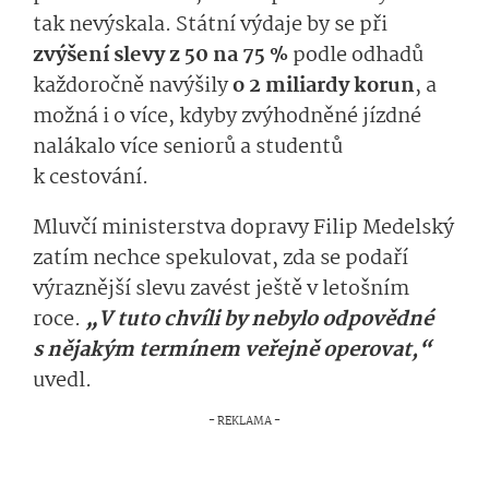
tak nevýskala. Státní výdaje by se při
zvýšení slevy z 50 na 75 %
podle odhadů
každoročně navýšily
o 2 miliardy korun
, a
možná i o více, kdyby zvýhodněné jízdné
nalákalo více seniorů a studentů
k cestování.
Mluvčí ministerstva dopravy Filip Medelský
zatím nechce spekulovat, zda se podaří
výraznější slevu zavést ještě v letošním
roce.
„V tuto chvíli by nebylo odpovědné
s nějakým termínem veřejně operovat,“
uvedl.