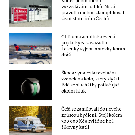
Konec pohodlného
vyzvedávání balíků. Nová
pravidla mohou zkomplikovat
život statisícům Čechů
Oblíbená aerolinka zvedá
poplatky za zavazadlo.
Letenky vyjdou o stovky korun
dráž
Škoda vynalezla revoluční
zvonek na kolo, který slyší i
lidé se sluchátky potlačující
okolní hluk
Češi se zamilovali do nového
způsobu bydlení. Stojí kolem
300 000 Kč a zvládne ho i
šikovný kutil