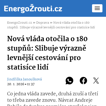
Toggl
navig
EnergoZrouti.cz
»
Doprava
»
Nová vláda otočila o 180
stupňů: Slibuje výrazně levnější cestování pro statisíce lidí
Nová vláda otočila o 180
stupňů: Slibuje výrazně
levnější cestování pro
statisíce lidí
Jindřiška Janoušková
20. 1. 2026 ▪ 11:37
Co jedna vláda zavede, druhá zruší a třetí
to třeba zavede znovu. Návrat Andreje