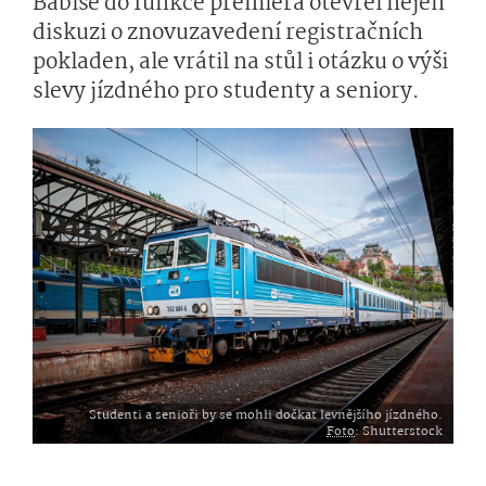
Babiše do funkce premiéra otevřel nejen
diskuzi o znovuzavedení registračních
pokladen, ale vrátil na stůl i otázku o výši
slevy jízdného pro studenty a seniory.
Studenti a senioři by se mohli dočkat levnějšího jízdného.
Foto
: Shutterstock