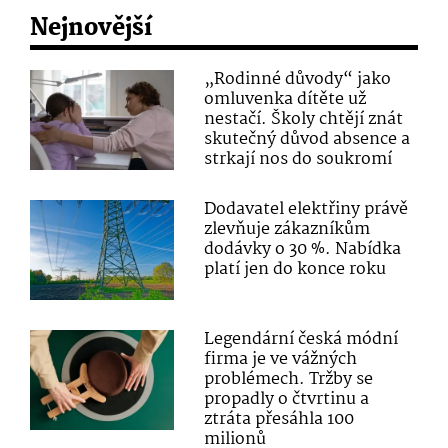
Nejnovější
„Rodinné důvody“ jako
omluvenka dítěte už
nestačí. Školy chtějí znát
skutečný důvod absence a
strkají nos do soukromí
Dodavatel elektřiny právě
zlevňuje zákazníkům
dodávky o 30 %. Nabídka
platí jen do konce roku
Legendární česká módní
firma je ve vážných
problémech. Tržby se
propadly o čtvrtinu a
ztráta přesáhla 100
milionů