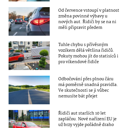
Od července vstoupí v platnost
změna povinné výbavy u
nových aut. Řidiči by se na ni
měli připravit předem
Tuhle chybu s přívěsným
vozíkem dělá většina řidičů.
Pokuty mohou jít do statisíců i
pro víkendové řidiče
Odbočování přes plnou čáru
má poměrně snadná pravidla.
Ve skutečnosti se ji vůbec
nemusíte bát přejet
Řidiči aut starších 10 let
zapláčou. Nové nařízení EU je
už brzy vyjde pořádně draho