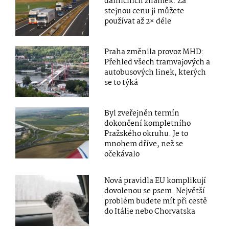
dálničních známek. Za
stejnou cenu ji můžete
používat až 2× déle
Praha změnila provoz MHD:
Přehled všech tramvajových a
autobusových linek, kterých
se to týká
Byl zveřejněn termín
dokončení kompletního
Pražského okruhu. Je to
mnohem dříve, než se
očekávalo
Nová pravidla EU komplikují
dovolenou se psem. Největší
problém budete mít při cestě
do Itálie nebo Chorvatska