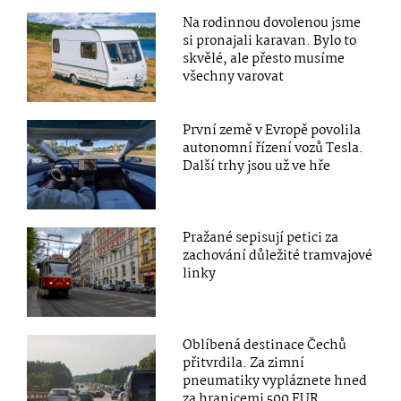
Na rodinnou dovolenou jsme
si pronajali karavan. Bylo to
skvělé, ale přesto musíme
všechny varovat
První země v Evropě povolila
autonomní řízení vozů Tesla.
Další trhy jsou už ve hře
Pražané sepisují petici za
zachování důležité tramvajové
linky
Oblíbená destinace Čechů
přitvrdila. Za zimní
pneumatiky vypláznete hned
za hranicemi 500 EUR