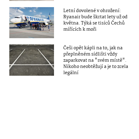
Letní dovolené v ohrožení:
Ryanair bude škrtat lety už od
května. Týká se tisíců Čechů
mířících k moři
Češi opět kápli na to, jak na
přeplněném sídlišti vždy
zaparkovat na "svém místě".
Nikoho neobtěžují a je to zcela
legální