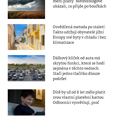
mění plány. Meteorologové
ukázali, co přijde po bouřkách
Osvědčená metoda po staletí:
Takto udržují obyvatelé jižní
Evropy své byty v chladu i bez
klimatizace
Dálkový klíček od auta má
skrytou funkci, která se hodí
zejména v těchto vedrech.
Stačí jedno tlačítko dlouze
podržet
Dítě by už od 8 let mělo platit
svou vlastní platební kartou.
Odborníci vysvětlují, proč