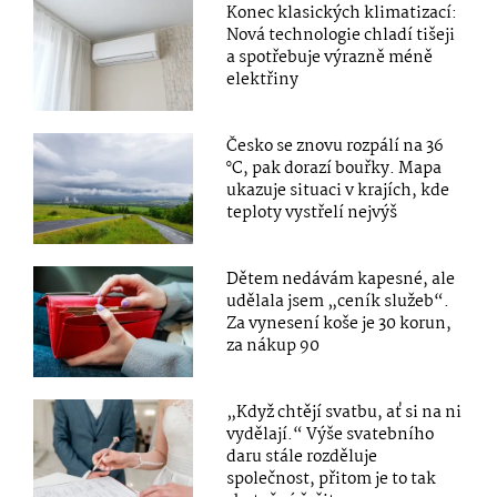
Konec klasických klimatizací:
Nová technologie chladí tišeji
a spotřebuje výrazně méně
elektřiny
Česko se znovu rozpálí na 36
°C, pak dorazí bouřky. Mapa
ukazuje situaci v krajích, kde
teploty vystřelí nejvýš
Dětem nedávám kapesné, ale
udělala jsem „ceník služeb“.
Za vynesení koše je 30 korun,
za nákup 90
„Když chtějí svatbu, ať si na ni
vydělají.“ Výše svatebního
daru stále rozděluje
společnost, přitom je to tak