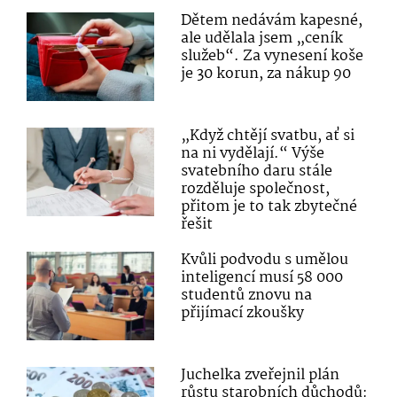
Dětem nedávám kapesné,
ale udělala jsem „ceník
služeb“. Za vynesení koše
je 30 korun, za nákup 90
„Když chtějí svatbu, ať si
na ni vydělají.“ Výše
svatebního daru stále
rozděluje společnost,
přitom je to tak zbytečné
řešit
Kvůli podvodu s umělou
inteligencí musí 58 000
studentů znovu na
přijímací zkoušky
Juchelka zveřejnil plán
růstu starobních důchodů: