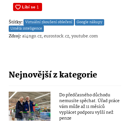
Štítky:
Virtuální zkoušení oblečení
Google nákupy
Umělá inteligence
Zdroj:
ai4ngo.cz, eurostock.cz, youtube.com
Nejnovější z kategorie
Do předčasného důchodu
nemusíte spěchat. Úřad práce
vám může až 11 měsíců
vyplácet podporu vyšší než
penze