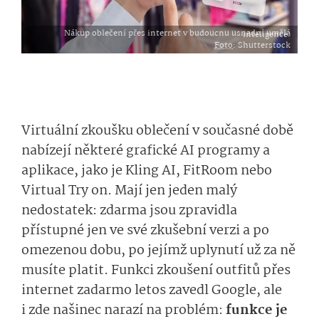
Nákup oblečení přes internet v budoucnu usnadní umělá inteligence.
Foto
: Shutterstock
Virtuální zkoušku oblečení v současné době
nabízejí některé grafické AI programy a
aplikace, jako je Kling AI, FitRoom nebo
Virtual Try on. Mají jen jeden malý
nedostatek: zdarma jsou zpravidla
přístupné jen ve své zkušební verzi a po
omezenou dobu, po jejímž uplynutí už za ně
musíte platit. Funkci zkoušení outfitů přes
internet zadarmo letos zavedl Google, ale
i zde našinec narazí na problém:
funkce je