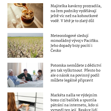
Majitelka kavárny prozradila,
na čem podniky vydělávají
ještě víc než na kohoutkové
vodě. V létě je to zlatý důl
Meteorologové sledují
mimořádný vývoj v Pacifiku.
Jeho dopady brzy pocítí i
Česko
Potomka nemůžete z dědictví
jen tak vyškrtnout. Přesto ho
ale o nárok na povinný podíl
můžete legálně připravit
Markéta našla ve výdejním
boxu cizí balíček a spustila
pátrání na internetu, kdo si
vyzvedl ten její. Reakce lidí