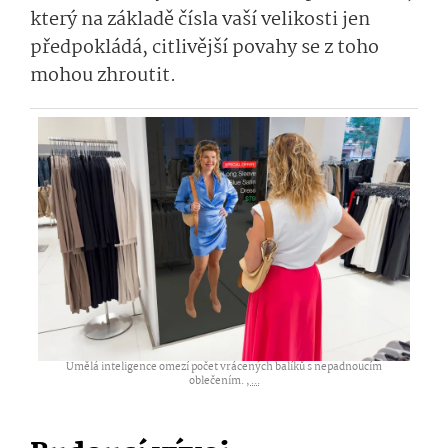
který na základě čísla vaší velikosti jen
předpokládá, citlivější povahy se z toho
mohou zhroutit.
Umělá inteligence omezí počet vrácených balíků s nepadnoucím
oblečením. ,
...