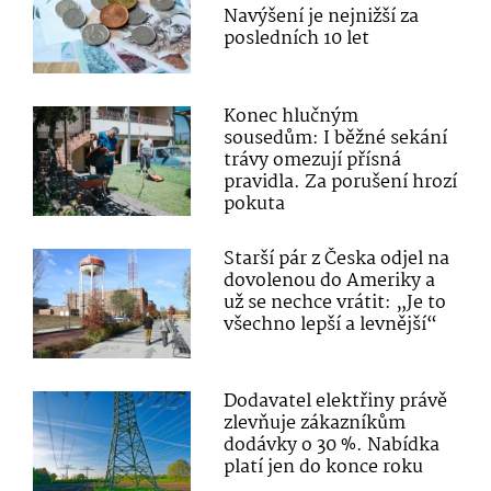
Navýšení je nejnižší za
posledních 10 let
Konec hlučným
sousedům: I běžné sekání
trávy omezují přísná
pravidla. Za porušení hrozí
pokuta
Starší pár z Česka odjel na
dovolenou do Ameriky a
už se nechce vrátit: „Je to
všechno lepší a levnější“
Dodavatel elektřiny právě
zlevňuje zákazníkům
dodávky o 30 %. Nabídka
platí jen do konce roku