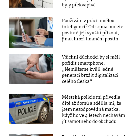
byly překvapivé
Používáte v práci umělou
inteligenci? Od srpna budete
povinni její využití přiznat,
jinak hrozí finanční postih
Všichni důchodci by si měli
pořídit smartphone.
„Nemůžeme kvůli jedné
generaci brzdit digitalizaci
celého Česka“
Městská policie mi přivedla
dítě až domů a sdělila mi, že
jsem nezodpovědná matka,
když ho ve 4 letech nechávám
jít samotného do obchodu