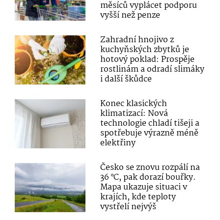
měsíců vyplácet podporu
vyšší než penze
Zahradní hnojivo z
kuchyňských zbytků je
hotový poklad: Prospěje
rostlinám a odradí slimáky
i další škůdce
Konec klasických
klimatizací: Nová
technologie chladí tišeji a
spotřebuje výrazně méně
elektřiny
Česko se znovu rozpálí na
36 °C, pak dorazí bouřky.
Mapa ukazuje situaci v
krajích, kde teploty
vystřelí nejvýš