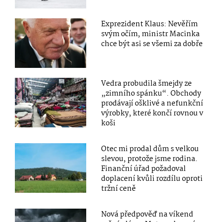
Exprezident Klaus: Nevěřím
svým očím, ministr Macinka
chce být asi se všemi za dobře
Vedra probudila šmejdy ze
„zimního spánku“. Obchody
prodávají ošklivé a nefunkční
výrobky, které končí rovnou v
koši
Otec mi prodal dům s velkou
slevou, protože jsme rodina.
Finanční úřad požadoval
doplacení kvůli rozdílu oproti
tržní ceně
Nová předpověď na víkend