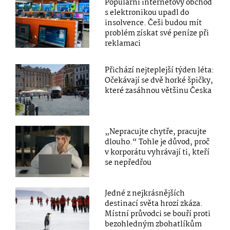
Populární internetový obchod
s elektronikou upadl do
insolvence. Češi budou mít
problém získat své peníze při
reklamaci
Přichází nejteplejší týden léta:
Očekávají se dvě horké špičky,
které zasáhnou většinu Česka
„Nepracujte chytře, pracujte
dlouho.“ Tohle je důvod, proč
v korporátu vyhrávají ti, kteří
se nepředřou
Jedné z nejkrásnějších
destinací světa hrozí zkáza.
Místní průvodci se bouří proti
bezohledným zbohatlíkům