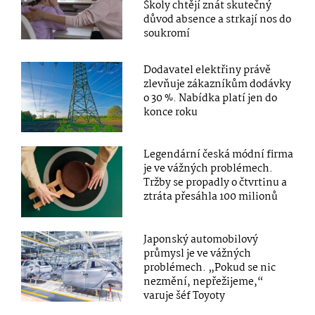
Školy chtějí znát skutečný
důvod absence a strkají nos do
soukromí
Dodavatel elektřiny právě
zlevňuje zákazníkům dodávky
o 30 %. Nabídka platí jen do
konce roku
Legendární česká módní firma
je ve vážných problémech.
Tržby se propadly o čtvrtinu a
ztráta přesáhla 100 milionů
Japonský automobilový
průmysl je ve vážných
problémech. „Pokud se nic
nezmění, nepřežijeme,“
varuje šéf Toyoty