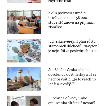
zbytečné řešit
Kvůli podvodu s umělou
inteligencí musí 58 000
studentů znovu na přijímací
zkoušky
Juchelka zveřejnil plán růstu
starobních důchodů: Navýšení
je nejnižší za posledních 10 let
Starší pár z Česka odjel na
dovolenou do Ameriky a už se
nechce vrátit: „Je to všechno
lepší a levnější“
„Rodinné důvody“ jako
omluvenka dítěte už nestačí.