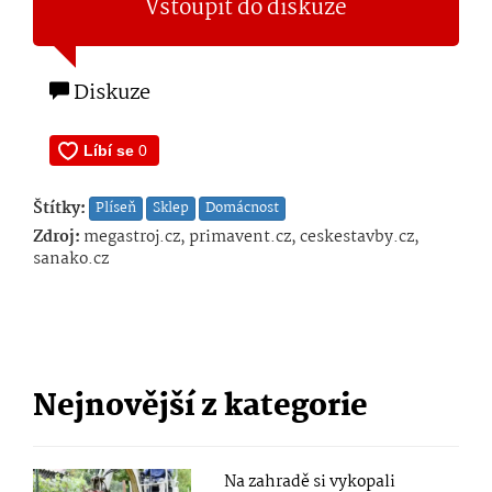
Vstoupit do diskuze
Diskuze
Štítky:
Plíseň
Sklep
Domácnost
Zdroj:
megastroj.cz, primavent.cz, ceskestavby.cz,
sanako.cz
Nejnovější z kategorie
Na zahradě si vykopali