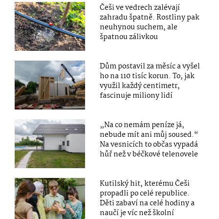
Češi ve vedrech zalévají
zahradu špatně. Rostliny pak
neuhynou suchem, ale
špatnou zálivkou
Dům postavil za měsíc a vyšel
ho na 110 tisíc korun. To, jak
využil každý centimetr,
fascinuje miliony lidí
„Na co nemám peníze já,
nebude mít ani můj soused.“
Na vesnicích to občas vypadá
hůř než v béčkové telenovele
Kutilský hit, kterému Češi
propadli po celé republice.
Děti zabaví na celé hodiny a
naučí je víc než školní