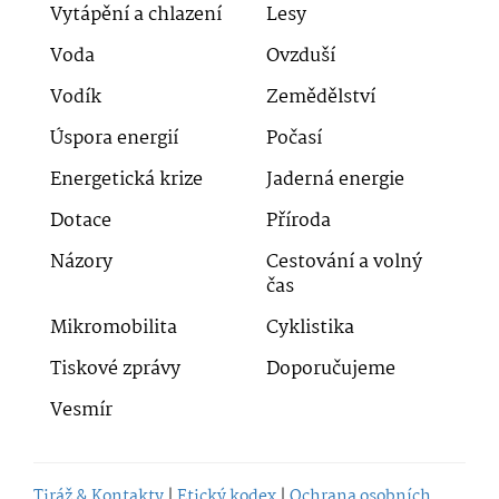
Vytápění a chlazení
Lesy
Voda
Ovzduší
Vodík
Zemědělství
Úspora energií
Počasí
Energetická krize
Jaderná energie
Dotace
Příroda
Názory
Cestování a volný
čas
Mikromobilita
Cyklistika
Tiskové zprávy
Doporučujeme
Vesmír
Tiráž & Kontakty
|
Etický kodex
|
Ochrana osobních