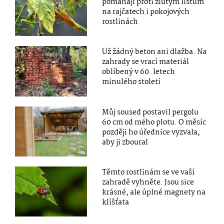
pomáhají proti žlutým listům
na rajčatech i pokojových
rostlinách
Už žádný beton ani dlažba. Na
zahrady se vrací materiál
oblíbený v 60. letech
minulého století
Můj soused postavil pergolu
60 cm od mého plotu. O měsíc
později ho úřednice vyzvala,
aby ji zboural
Těmto rostlinám se ve vaší
zahradě vyhněte. Jsou sice
krásné, ale úplné magnety na
klíšťata