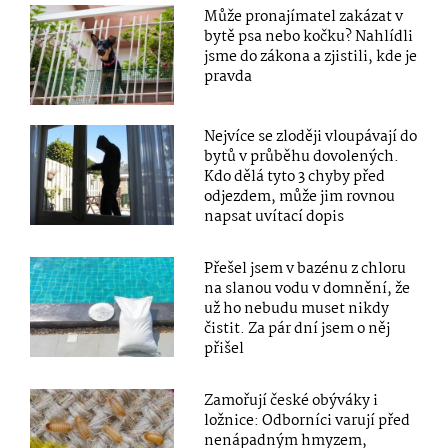
Může pronajímatel zakázat v
bytě psa nebo kočku? Nahlídli
jsme do zákona a zjistili, kde je
pravda
Nejvíce se zloději vloupávají do
bytů v průběhu dovolených.
Kdo dělá tyto 3 chyby před
odjezdem, může jim rovnou
napsat uvítací dopis
Přešel jsem v bazénu z chloru
na slanou vodu v domnění, že
už ho nebudu muset nikdy
čistit. Za pár dní jsem o něj
přišel
Zamořují české obýváky i
ložnice: Odborníci varují před
nenápadným hmyzem,