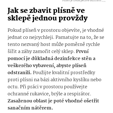
Plíseň je třeba pečlivě odstranit ,
...
Jak se zbavit plísně ve
sklepě jednou provždy
Pokud plíseň v prostoru objevíte, je vhodné
jednat co nejrychleji. Pamatujte na to, že se
tento nezvaný host může poměrně rychle
šířit a záhy zamořit celý sklep.
První
pomocí je důkladná dezinfekce stěn a
veškerého vybavení, abyste plíseň
odstranili.
Použijte kvalitní prostředky
proti plísni na bázi aktivního kyslíku nebo
octu. Při práci v prostoru používejte
ochranné rukavice, brýle a respirátor.
Zasaženou oblast je poté vhodné ošetřit
sanačním nátěrem.