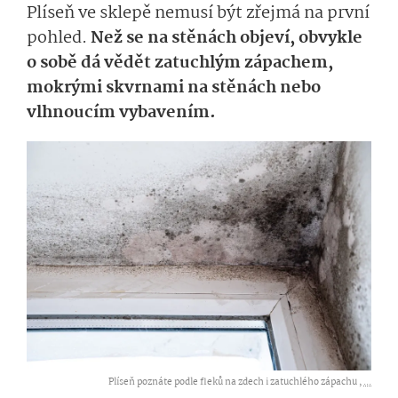
Plíseň ve sklepě nemusí být zřejmá na první
pohled.
Než se na stěnách objeví, obvykle
o sobě dá vědět zatuchlým zápachem,
mokrými skvrnami na stěnách nebo
vlhnoucím vybavením.
Plíseň poznáte podle fleků na zdech i zatuchlého zápachu ,
...