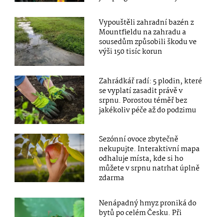
Vypouštěli zahradní bazén z
Mountfieldu na zahradu a
sousedům způsobili škodu ve
výši 150 tisíc korun
Zahrádkář radí: 5 plodin, které
se vyplatí zasadit právě v
srpnu. Porostou téměř bez
jakékoliv péče až do podzimu
Sezónní ovoce zbytečně
nekupujte. Interaktivní mapa
odhaluje místa, kde si ho
můžete v srpnu natrhat úplně
zdarma
Nenápadný hmyz proniká do
bytů po celém Česku. Při