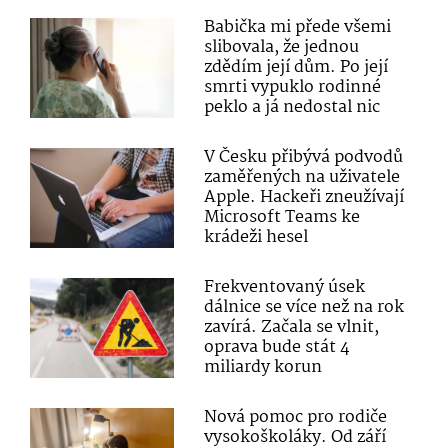
Babička mi přede všemi
slibovala, že jednou
zdědím její dům. Po její
smrti vypuklo rodinné
peklo a já nedostal nic
V Česku přibývá podvodů
zaměřených na uživatele
Apple. Hackeři zneužívají
Microsoft Teams ke
krádeži hesel
Frekventovaný úsek
dálnice se více než na rok
zavírá. Začala se vlnit,
oprava bude stát 4
miliardy korun
Nová pomoc pro rodiče
vysokoškoláky. Od září