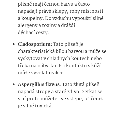
plísně mají černou barvu a často
napadají právě sklepy, rohy místností
a koupelny. Do vzduchu vypouští silné
alergeny a toxiny a dráždí
dýchací cesty.
Cladosporium
: Tato plíseň je
charakteristická bílou barvou a může se
vyskytovat v chladných koutech nebo
třeba na nábytku. Při kontaktu s kůží
může vyvolat reakce.
Aspergillus flavus
: Tato žlutá plíseň
napadá stropy a staré zdivo. Setkat se
s ní proto můžete i ve sklepě, přičemž
je silně toxická.