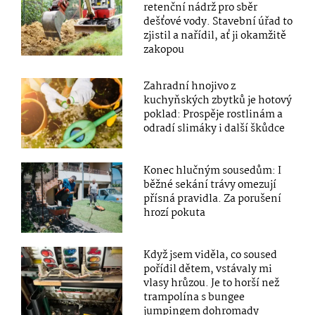
retenční nádrž pro sběr
dešťové vody. Stavební úřad to
zjistil a nařídil, ať ji okamžitě
zakopou
Zahradní hnojivo z
kuchyňských zbytků je hotový
poklad: Prospěje rostlinám a
odradí slimáky i další škůdce
Konec hlučným sousedům: I
běžné sekání trávy omezují
přísná pravidla. Za porušení
hrozí pokuta
Když jsem viděla, co soused
pořídil dětem, vstávaly mi
vlasy hrůzou. Je to horší než
trampolína s bungee
jumpingem dohromady