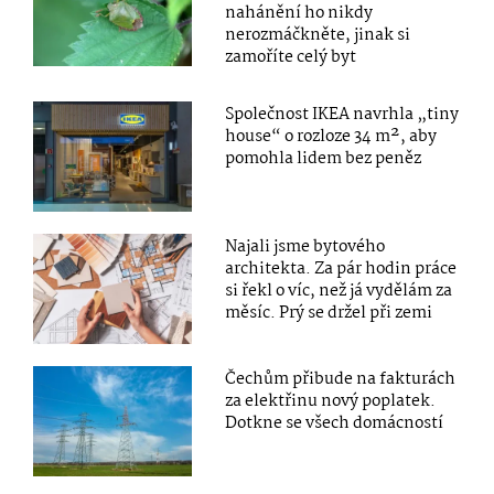
nahánění ho nikdy
nerozmáčkněte, jinak si
zamoříte celý byt
Společnost IKEA navrhla „tiny
house“ o rozloze 34 m², aby
pomohla lidem bez peněz
Najali jsme bytového
architekta. Za pár hodin práce
si řekl o víc, než já vydělám za
měsíc. Prý se držel při zemi
Čechům přibude na fakturách
za elektřinu nový poplatek.
Dotkne se všech domácností