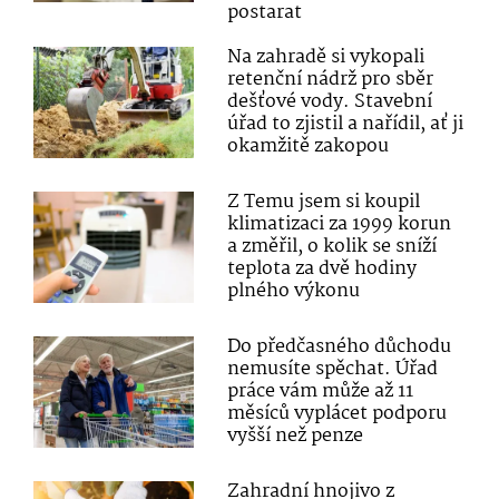
postarat
Na zahradě si vykopali
retenční nádrž pro sběr
dešťové vody. Stavební
úřad to zjistil a nařídil, ať ji
okamžitě zakopou
Z Temu jsem si koupil
klimatizaci za 1999 korun
a změřil, o kolik se sníží
teplota za dvě hodiny
plného výkonu
Do předčasného důchodu
nemusíte spěchat. Úřad
práce vám může až 11
měsíců vyplácet podporu
vyšší než penze
Zahradní hnojivo z