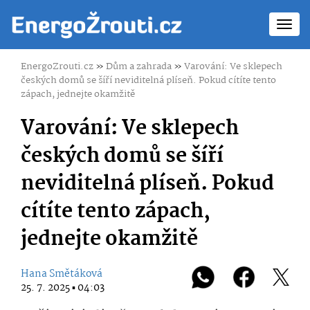
Toggl
navig
EnergoZrouti.cz
»
Dům a zahrada
»
Varování: Ve sklepech
českých domů se šíří neviditelná plíseň. Pokud cítíte tento
zápach, jednejte okamžitě
Varování: Ve sklepech
českých domů se šíří
neviditelná plíseň. Pokud
cítíte tento zápach,
jednejte okamžitě
Hana Smětáková
25. 7. 2025 ▪ 04:03