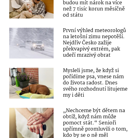
budou mít nárok na více
než 7 tisíc korun měsíčně
od státu
První výhled meteorologů
na letošní zimu nepotěší.
Nejdřív Česko zažije
překvapivý extrém, pak
udeří mrazivý obrat
Mysleli jsme, že když si
pořídíme psa, vnese nám
do života radost. Dnes
svého rozhodnutí litujeme
my i děti
„Nechceme být dětem na
obtíž, když nám může
pomoct stát.“ Senioři
upřímně promluvili o tom,
kdo by se o ně měl