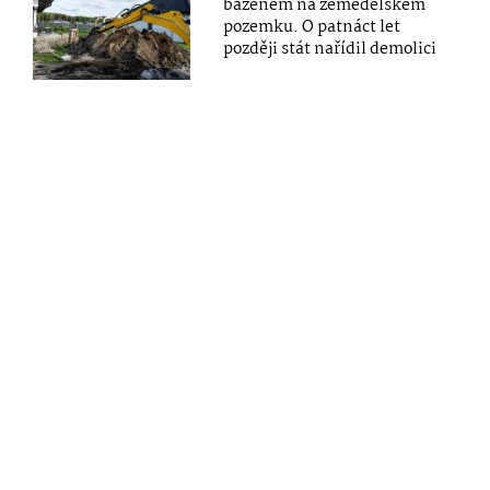
bazénem na zemědělském
pozemku. O patnáct let
později stát nařídil demolici