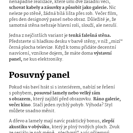
nenápadné realizace, které umí dvě zásadní věci,
schovat kabely a zásuvky a působit jako galerie.
Nic
neleze po stěně, žádná bílá lišta přes roh. Večer film,
přes den designový panel nebo obraz. Důležité je, že
samotná stěna nehraje hlavní roli, slouží, ale neruší.
Jedna z nejčistších variant je
tenká falešná stěna.
Představte si hladkou desku v barvě stěny, v níž „mizí“
černá plocha televize. Když k tomu přidáte decentní
nasvícení, vznikne dojem, že máte doma
výstavní
panel,
ne kus elektroniky.
Posuvný panel
Pokud vás baví hrát si s interiérem, nabízí se řešení
s pohybem,
posuvné lamely nebo velký rám
s obrazem
, který zajíždí před obrazovku.
Ráno galerie,
večer kino
. Stačí jeden rychlý pohyb. Výhoda? Styl
můžete snadno měnit.
A dřevo a lamely mají navíc praktický bonus,
zlepší
akustiku v obýváku
, který je plný tvrdých ploch. Zvuk