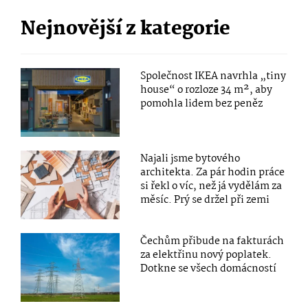
Nejnovější z kategorie
Společnost IKEA navrhla „tiny
house“ o rozloze 34 m², aby
pomohla lidem bez peněz
Najali jsme bytového
architekta. Za pár hodin práce
si řekl o víc, než já vydělám za
měsíc. Prý se držel při zemi
Čechům přibude na fakturách
za elektřinu nový poplatek.
Dotkne se všech domácností