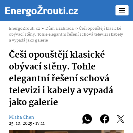
Toggl
navig
EnergoZrouti.cz
»
Dům a zahrada
»
Češi opouštějí klasické
obývací stěny. Tohle elegantní řešení schová televizi i kabely
a vypadá jako galerie
Češi opouštějí klasické
obývací stěny. Tohle
elegantní řešení schová
televizi i kabely a vypadá
jako galerie
Misha Chen
25. 10. 2025 ▪ 17:11