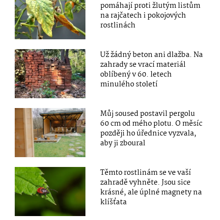
pomáhají proti žlutým listům
na rajčatech i pokojových
rostlinách
Už žádný beton ani dlažba. Na
zahrady se vrací materiál
oblíbený v 60. letech
minulého století
Můj soused postavil pergolu
60 cm od mého plotu. O měsíc
později ho úřednice vyzvala,
aby ji zboural
Těmto rostlinám se ve vaší
zahradě vyhněte. Jsou sice
krásné, ale úplné magnety na
klíšťata