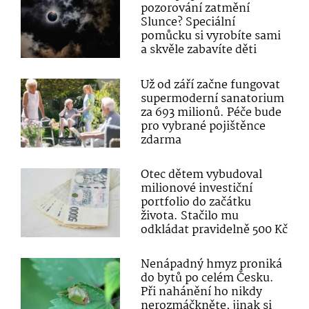
pozorování zatmění
Slunce? Speciální
pomůcku si vyrobíte sami
a skvěle zabavíte děti
Už od září začne fungovat
supermoderní sanatorium
za 693 milionů. Péče bude
pro vybrané pojištěnce
zdarma
Otec dětem vybudoval
milionové investiční
portfolio do začátku
života. Stačilo mu
odkládat pravidelně 500 Kč
Nenápadný hmyz proniká
do bytů po celém Česku.
Při nahánění ho nikdy
nerozmáčkněte, jinak si