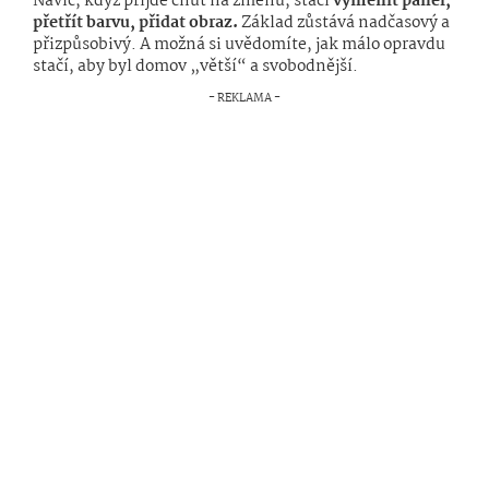
Navíc, když přijde chuť na změnu, stačí
vyměnit panel,
přetřít barvu, přidat obraz.
Základ zůstává nadčasový a
přizpůsobivý. A možná si uvědomíte, jak málo opravdu
stačí, aby byl domov „větší“ a svobodnější.