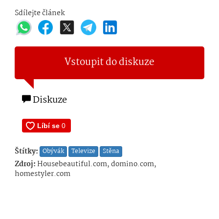
Sdílejte článek
Vstoupit do diskuze
Diskuze
Štítky:
Obývák
Televize
Stěna
Zdroj:
Housebeautiful.com, domino.com,
homestyler.com