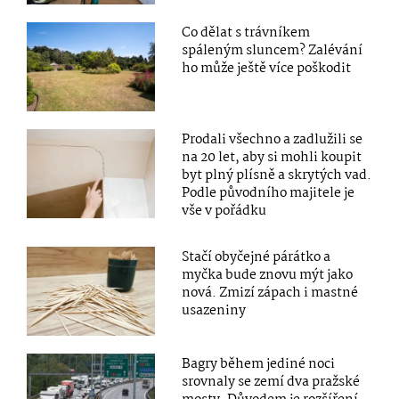
Co dělat s trávníkem
spáleným sluncem? Zalévání
ho může ještě více poškodit
Prodali všechno a zadlužili se
na 20 let, aby si mohli koupit
byt plný plísně a skrytých vad.
Podle původního majitele je
vše v pořádku
Stačí obyčejné párátko a
myčka bude znovu mýt jako
nová. Zmizí zápach i mastné
usazeniny
Bagry během jediné noci
srovnaly se zemí dva pražské