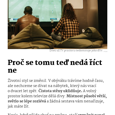
Dnes už TV prostoru nedominuje jako dřív. ,
...
Proč se tomu teď nedá říct
ne
Životní styl se změnil. V obýváku trávíme hodně času,
ale nechceme se dívat na nábytek, který nás vrací
o dvacet let zpět.
Čistota stěny uklidňuje.
A volný
prostor kolem televize dělá divy:
Místnost působí větší,
světlo se lépe rozlévá
a žádná sestava vám nenařizuje,
jak máte žít.