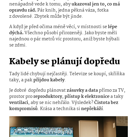
nenápadně vede k tomu, aby
ukazoval jen to, co má
opravdu rád.
Pár knih, jedna pěkná váza, fotka
z dovolené. Zbytek může být jinde.
A když je před očima méně věcí, v místnosti se
lépe
dýchá.
Všechno působí přirozeněji. Jako byste měli
najednou o pár metrů víc prostoru, aniž byste hýbali
se zdmi.
Kabely se plánují dopředu
Tady lidé chybují nejčastěji. Televize se koupí, skříňka
taky, a pak
přijdou kabely
.
Je dobré dopředu plánovat
zásuvky a data
přímo za TV,
prostor pro
reproduktory
,
přístup k elektronice
a taky
ventilaci
, aby se nic nehřálo.
Výsledek?
Čistota bez
kompromisů
. Krása a technika si
nepřekáží
.