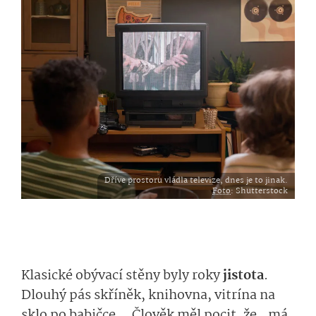
Dříve prostoru vládla televize, dnes je to jinak.
Foto
: Shutterstock
Klasické obývací stěny byly roky
jistota
.
Dlouhý pás skříněk, knihovna, vitrína na
sklo po babičce… Člověk měl pocit, že „má