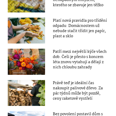
nenápadným hmyzem,
kterého se zbavuje jen těžko
Platí nová pravidla pro třídění
odpadu: Domácnostem už
nebude stačit třídit jen papír,
plast a sklo
Patří mezi největší kýče všech
dob. Češi je přesto s koncem
léta znovu vytahují a dělají z
nich chloubu zahrady
Právě teď je ideální čas
nakoupit palivové dřevo. Za
pár týdnů může být pozdě,
ceny raketově vystřelí
Bez povolení postavil dům s