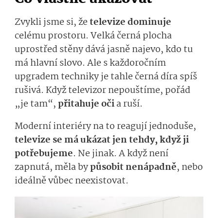
Zvykli jsme si, že
televize dominuje
celému prostoru. Velká černá plocha
uprostřed stěny dává jasně najevo, kdo tu
má hlavní slovo. Ale s každoročním
upgradem techniky je tahle černá díra spíš
rušivá. Když televizor nepouštíme, pořád
„je tam“,
přitahuje oči
a ruší.
Moderní interiéry na to reagují jednoduše,
televize se má ukázat jen tehdy, když ji
potřebujeme
. Ne jinak. A když není
zapnutá, měla by
působit nenápadně
, nebo
ideálně vůbec neexistovat.