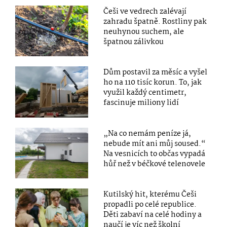
Češi ve vedrech zalévají
zahradu špatně. Rostliny pak
neuhynou suchem, ale
špatnou zálivkou
Dům postavil za měsíc a vyšel
ho na 110 tisíc korun. To, jak
využil každý centimetr,
fascinuje miliony lidí
„Na co nemám peníze já,
nebude mít ani můj soused.“
Na vesnicích to občas vypadá
hůř než v béčkové telenovele
Kutilský hit, kterému Češi
propadli po celé republice.
Děti zabaví na celé hodiny a
naučí je víc než školní