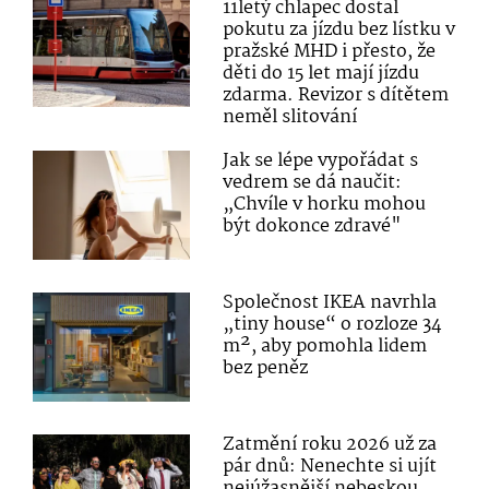
11letý chlapec dostal
pokutu za jízdu bez lístku v
pražské MHD i přesto, že
děti do 15 let mají jízdu
zdarma. Revizor s dítětem
neměl slitování
Jak se lépe vypořádat s
vedrem se dá naučit:
„Chvíle v horku mohou
být dokonce zdravé"
Společnost IKEA navrhla
„tiny house“ o rozloze 34
m², aby pomohla lidem
bez peněz
Zatmění roku 2026 už za
pár dnů: Nenechte si ujít
nejúžasnější nebeskou