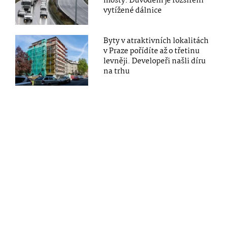
mosty. Důvodem je rozšíření
vytížené dálnice
Byty v atraktivních lokalitách
v Praze pořídíte až o třetinu
levněji. Developeři našli díru
na trhu