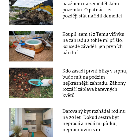
bazénem na zemědělském
pozemku. O patnáct let
později stát nařídil demolici
Koupil jsem si z Temu vířivku
na zahradu a tohle mi přišlo.
Sousedé záviděli jen prvních
pár dní
Kdo zasadí první hlízy v srpnu,
bude mít na podzim
nejkrásnější zahradu. Záhony
rozzáří záplava barevných
květů
Darovaný byt rozhádal rodinu
na 20 let. Dokud sestra byt
neprodá a nedá mi půlku,
nepromluvím s ní