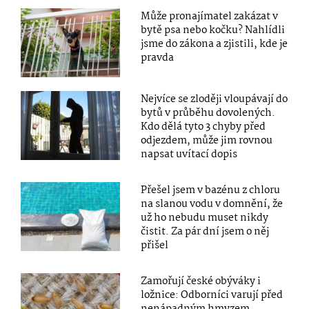
Může pronajímatel zakázat v
bytě psa nebo kočku? Nahlídli
jsme do zákona a zjistili, kde je
pravda
Nejvíce se zloději vloupávají do
bytů v průběhu dovolených.
Kdo dělá tyto 3 chyby před
odjezdem, může jim rovnou
napsat uvítací dopis
Přešel jsem v bazénu z chloru
na slanou vodu v domnění, že
už ho nebudu muset nikdy
čistit. Za pár dní jsem o něj
přišel
Zamořují české obýváky i
ložnice: Odborníci varují před