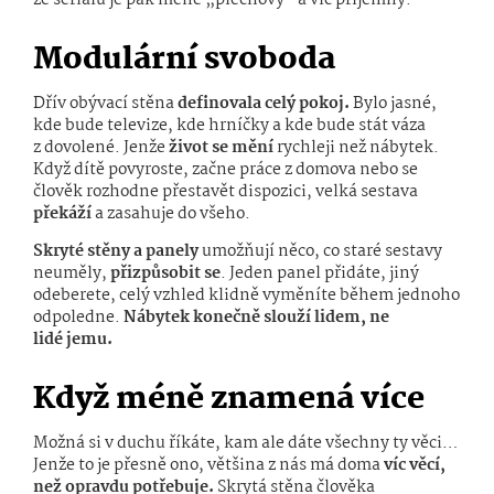
ze seriálu je pak méně „plechový“ a víc příjemný.
Modulární svoboda
Dřív obývací stěna
definovala celý pokoj.
Bylo jasné,
kde bude televize, kde hrníčky a kde bude stát váza
z dovolené. Jenže
život se mění
rychleji než nábytek.
Když dítě povyroste, začne práce z domova nebo se
člověk rozhodne přestavět dispozici, velká sestava
překáží
a zasahuje do všeho.
Skryté stěny a panely
umožňují něco, co staré sestavy
neuměly,
přiz­působit se
. Jeden panel přidáte, jiný
odeberete, celý vzhled klidně vyměníte během jednoho
odpoledne.
Nábytek konečně slouží lidem, ne
lidé jemu.
Když méně znamená více
Možná si v duchu říkáte, kam ale dáte všechny ty věci…
Jenže to je přesně ono, většina z nás má doma
víc věcí,
než opravdu potřebuje.
Skrytá stěna člověka