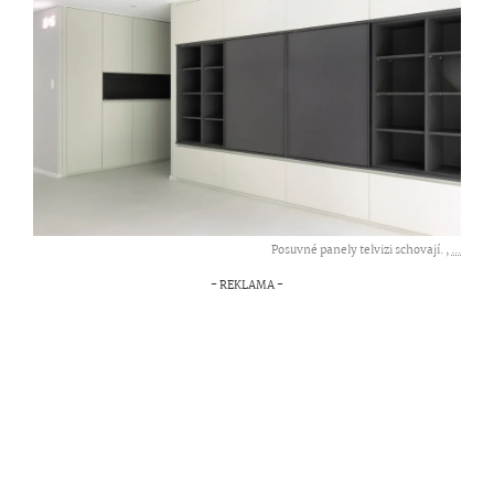
Posuvné panely telvizi schovají. ,
...