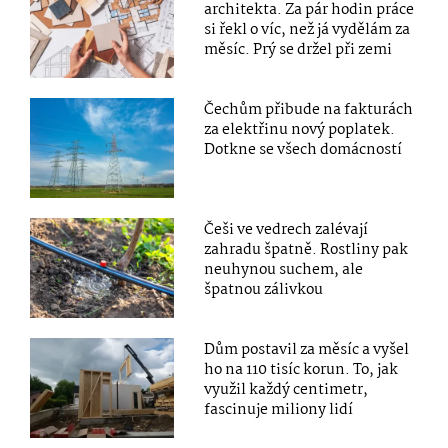
architekta. Za pár hodin práce
si řekl o víc, než já vydělám za
měsíc. Prý se držel při zemi
Čechům přibude na fakturách
za elektřinu nový poplatek.
Dotkne se všech domácností
Češi ve vedrech zalévají
zahradu špatně. Rostliny pak
neuhynou suchem, ale
špatnou zálivkou
Dům postavil za měsíc a vyšel
ho na 110 tisíc korun. To, jak
využil každý centimetr,
fascinuje miliony lidí