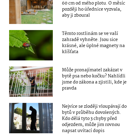
60 cm od mého plotu. O měsíc
později ho úřednice vyzvala,
aby ji zboural
Těmto rostlinám se ve vaší
zahradě vyhněte. Jsou sice
krásné, ale úplné magnety na
klíšťata
Může pronajímatel zakázat v
bytě psa nebo kočku? Nahlídli
jsme do zákona a zjistili, kde je
pravda
Nejvíce se zloději vloupávají do
bytů v průběhu dovolených.
Kdo dělá tyto 3 chyby před
odjezdem, může jim rovnou
napsat uvítací dopis