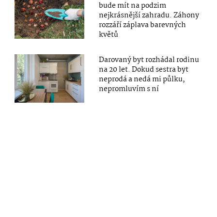
bude mít na podzim
nejkrásnější zahradu. Záhony
rozzáří záplava barevných
květů
Darovaný byt rozhádal rodinu
na 20 let. Dokud sestra byt
neprodá a nedá mi půlku,
nepromluvím s ní