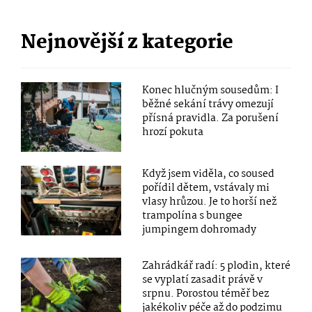
Nejnovější z kategorie
Konec hlučným sousedům: I
běžné sekání trávy omezují
přísná pravidla. Za porušení
hrozí pokuta
Když jsem viděla, co soused
pořídil dětem, vstávaly mi
vlasy hrůzou. Je to horší než
trampolína s bungee
jumpingem dohromady
Zahrádkář radí: 5 plodin, které
se vyplatí zasadit právě v
srpnu. Porostou téměř bez
jakékoliv péče až do podzimu