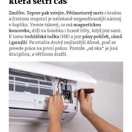
která šetří čas
Změřte. Teprve pak vrtejte. Pětimetrový metr
s brzdou
a čitelnou stupnicí je nečekaně nejpoužívanější nástroj
v šuplíku. Vemte takový, co má
magne
tickou
koncovku,
drží na šroubku i hraně lišty, když jste sami.
K tomu
truhlářská tužka
(HB) a jste
pány poliček, rámů
i garnýží
. Po vrtačce druhý nejčastější důvod, proč se
povede práce na první pokus. Protože „od oka“ je jiná
disciplína, a většinou dražší.