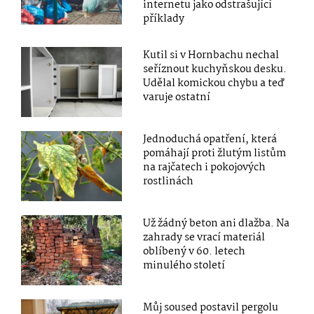
internetu jako odstrašující
příklady
Kutil si v Hornbachu nechal
seříznout kuchyňskou desku.
Udělal komickou chybu a teď
varuje ostatní
Jednoduchá opatření, která
pomáhají proti žlutým listům
na rajčatech i pokojových
rostlinách
Už žádný beton ani dlažba. Na
zahrady se vrací materiál
oblíbený v 60. letech
minulého století
Můj soused postavil pergolu