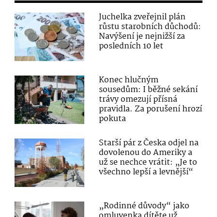
Juchelka zveřejnil plán
růstu starobních důchodů:
Navýšení je nejnižší za
posledních 10 let
Konec hlučným
sousedům: I běžné sekání
trávy omezují přísná
pravidla. Za porušení hrozí
pokuta
Starší pár z Česka odjel na
dovolenou do Ameriky a
už se nechce vrátit: „Je to
všechno lepší a levnější“
„Rodinné důvody“ jako
omluvenka dítěte už