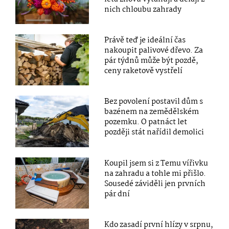
nich chloubu zahrady
Právě teď je ideální čas
nakoupit palivové dřevo. Za
pár týdnů může být pozdě,
ceny raketově vystřelí
Bez povolení postavil dům s
bazénem na zemědělském
pozemku. O patnáct let
později stát nařídil demolici
Koupil jsem si z Temu vířivku
na zahradu a tohle mi přišlo.
Sousedé záviděli jen prvních
pár dní
Kdo zasadí první hlízy v srpnu,