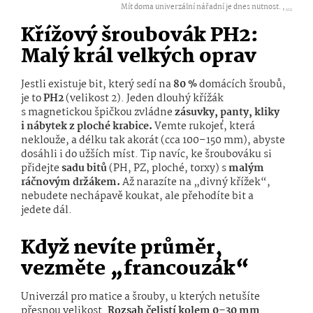
Mít doma univerzální nářadní je dnes nutnost. ,
...
Křížový šroubovák PH2:
Malý král velkých oprav
Jestli existuje bit, který sedí na
80 %
domácích šroubů,
je to
PH2
(velikost 2). Jeden dlouhý křížák
s magnetickou špičkou zvládne
zásuvky, panty, kliky
i nábytek z ploché krabice.
Vemte rukojeť, která
neklouže, a délku tak akorát (cca 100–150 mm), abyste
dosáhli i do užších míst. Tip navíc, ke šroubováku si
přidejte
sadu bitů
(PH, PZ, ploché, torxy) s
malým
ráčnovým držákem.
Až narazíte na „divný křížek“,
nebudete nechápavě koukat, ale přehodíte bit a
jedete dál.
Když nevíte průměr,
vezměte „francouzák“
Univerzál pro matice a šrouby, u kterých netušíte
přesnou velikost.
Rozsah čelistí kolem 0–30 mm