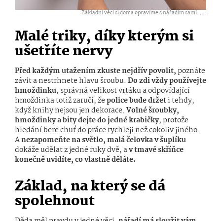
Základní věci si doma opravíme s nářadím sami. ,
...
Malé triky, díky kterým si
ušetříte nervy
Před každým utažením zkuste nejdřív povolit,
poznáte
závit a nestrhnete hlavu šroubu.
Do zdi vždy používejte
hmoždinku
, správná velikost vrtáku a odpovídající
hmoždinka totiž zaručí, že
police bude držet
i tehdy,
když knihy nejsou jen dekorace.
Volné šroubky,
hmoždinky a bity dejte do jedné krabičky
, protože
hledání bere chuť do práce rychleji než cokoliv jiného.
A
nezapomeňte na světlo, malá čelovka v šuplíku
dokáže udělat z jedné ruky dvě, a
v tmavé skříňce
konečně uvidíte, co vlastně děláte.
Základ, na který se dá
spolehnout
Děda měl pravdu v jedné věci,
nářadí má sloužit vám,