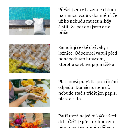
Přešel jsem v bazénu z chloru
na slanou vodu v domnění, že
už ho nebudu muset nikdy
čistit. Za pár dní jsem o něj
přišel
Zamořují české obýváky i
ložnice: Odborníci varují před
nenápadným hmyzem,
kterého se zbavuje jen těžko
Platí nová pravidla pro třídění
odpadu: Domácnostem už
nebude stačit třídit jen papír,
plast a sklo
Patří mezi největší kýče všech
dob. Češi je přesto s koncem
léta znovu vytahují a dělají z