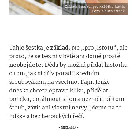
Základní nářadí pro každého kutila
Foto
: Shutterstock
Tahle šestka je
základ.
Ne „pro jistotu“, ale
proto, že se bez ní v bytě ani domě prostě
neobejdete.
Děda by možná přidal historku
o tom, jak si dřív poradil
s jedním
šroubovákem na všechno. Fajn. Jenže
dneska chcete opravit kliku, přidělat
poličku, dotáhnout sifon a nezničit přitom
šroub, závit ani vlastní nervy. Jdeme na to
lidsky a bez heroických řečí.