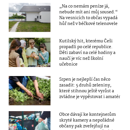
„Na co nemám peníze já,
nebude mít ani můj soused.“
Na vesnicích to občas vypadá
hůř než v béčkové telenovele
Kutilský hit, kterému Češi
propadli po celé republice.
Děti zabaví na celé hodiny a
naučí je víc než školní
učebnice
Srpen je nejlepší čas něco
zasadit: 5 druhů zeleniny,
které stihnou ještě vyrůst a
zvládne je vypěstovat i amatér
Obce dávají ke kontejnerům
skryté kamery a nepořádné
občany pak zveřejňují na