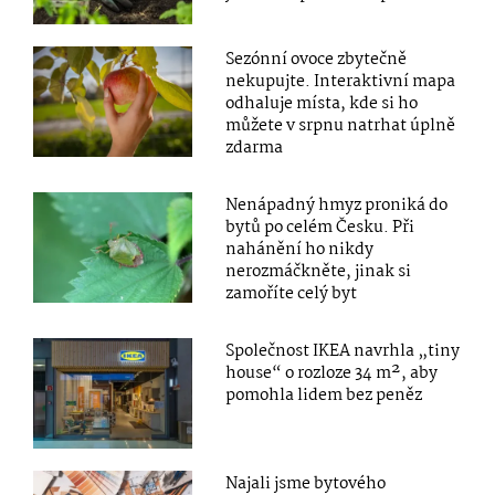
Sezónní ovoce zbytečně
nekupujte. Interaktivní mapa
odhaluje místa, kde si ho
můžete v srpnu natrhat úplně
zdarma
Nenápadný hmyz proniká do
bytů po celém Česku. Při
nahánění ho nikdy
nerozmáčkněte, jinak si
zamoříte celý byt
Společnost IKEA navrhla „tiny
house“ o rozloze 34 m², aby
pomohla lidem bez peněz
Najali jsme bytového