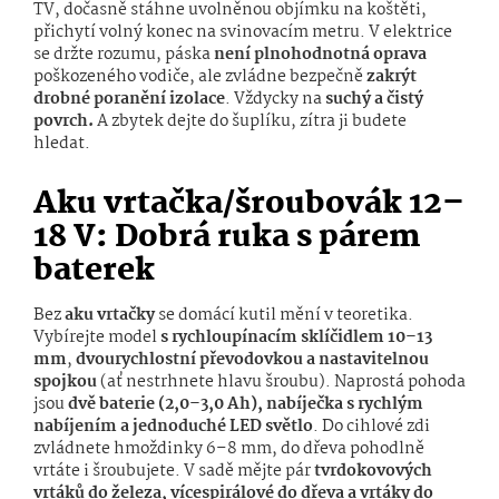
TV, dočasně stáhne uvolněnou objímku na koštěti,
přichytí volný konec na svinovacím metru. V elektrice
se držte rozumu, páska
není plnohodnotná oprava
poškozeného vodiče, ale zvládne bezpečně
zakrýt
drobné poranění izolace
. Vždycky na
suchý a čistý
povrch.
A zbytek dejte do šuplíku, zítra ji budete
hledat.
Aku vrtačka/šroubovák 12–
18 V: Dobrá ruka s párem
baterek
Bez
aku vrtačky
se domácí kutil mění v teoretika.
Vybírejte model
s rychloupínacím sklíčidlem 10–13
mm
,
dvourychlostní převodovkou a nastavitelnou
spojkou
(ať nestrhnete hlavu šroubu). Naprostá pohoda
jsou
dvě baterie (2,0–3,0 Ah), nabíječka s rychlým
nabíjením a jednoduché LED světlo
. Do cihlové zdi
zvládnete hmoždinky 6–8 mm, do dřeva pohodlně
vrtáte i šroubujete. V sadě mějte pár
tvrdokovových
vrtáků do železa, vícespirálové do dřeva a vrtáky do