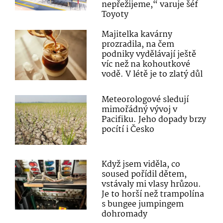
nepřežijeme,“ varuje šéf
Toyoty
Majitelka kavárny
prozradila, na čem
podniky vydělávají ještě
víc než na kohoutkové
vodě. V létě je to zlatý důl
Meteorologové sledují
mimořádný vývoj v
Pacifiku. Jeho dopady brzy
pocítí i Česko
Když jsem viděla, co
soused pořídil dětem,
vstávaly mi vlasy hrůzou.
Je to horší než trampolína
s bungee jumpingem
dohromady