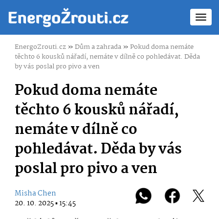
Toggl
navig
EnergoZrouti.cz
»
Dům a zahrada
»
Pokud doma nemáte
těchto 6 kousků nářadí, nemáte v dílně co pohledávat. Děda
by vás poslal pro pivo a ven
Pokud doma nemáte
těchto 6 kousků nářadí,
nemáte v dílně co
pohledávat. Děda by vás
poslal pro pivo a ven
Misha Chen
20. 10. 2025 ▪ 15:45