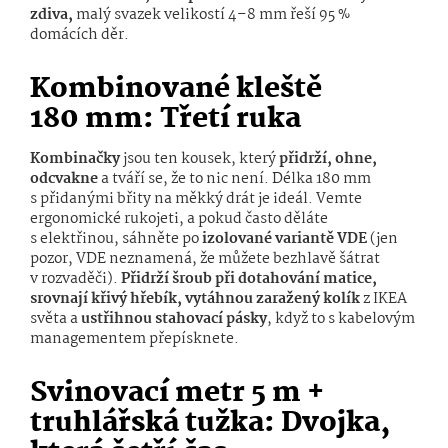
zdiva,
malý svazek velikostí 4–8 mm řeší 95 %
domácích děr.
Kombinované kleště
180 mm: Třetí ruka
Kombinačky
jsou ten kousek, který
přidrží, ohne,
odcvakne
a tváří se, že to nic není. Délka 180 mm
s přidanými břity na měkký drát je ideál. Vemte
ergonomické rukojeti, a pokud často děláte
s elektřinou, sáhněte po
izolované variantě VDE
(jen
pozor, VDE neznamená, že můžete bezhlavě šátrat
v rozvaděči).
Přidrží šroub při dotahování matice,
srovnají křivý hřebík, vytáhnou zaražený kolík
z IKEA
světa a
ustřihnou stahovací pásky
, když to s kabelovým
managementem přepísknete.
Svinovací metr 5 m +
truhlářská tužka: Dvojka,