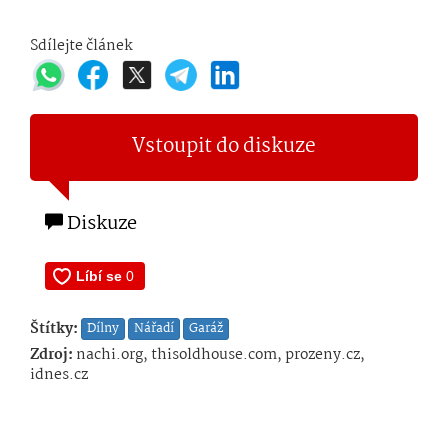
Sdílejte článek
Vstoupit do diskuze
Diskuze
Štítky:
Dílny
Nářadí
Garáž
Zdroj:
nachi.org, thisoldhouse.com, prozeny.cz,
idnes.cz