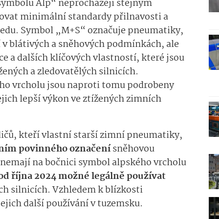
symbolu Alp“ neprocházejí stejným
ovat minimální standardy přilnavosti a
a ledu. Symbol „M+S“ označuje pneumatiky,
tí v blátivých a sněhových podmínkách, ale
 a dalších klíčových vlastností, které jsou
ených a zledovatělých silnicích.
o vrcholu jsou naproti tomu podrobeny
ejich lepší výkon ve ztížených zimních
ičů, kteří vlastní starší zimní pneumatiky,
ním povinného označení
sněhovou
nemají na bočnici symbol alpského vrcholu
od října 2024 možné legálně používat
 silnicích. Vzhledem k blízkosti
jejich další používání v tuzemsku.