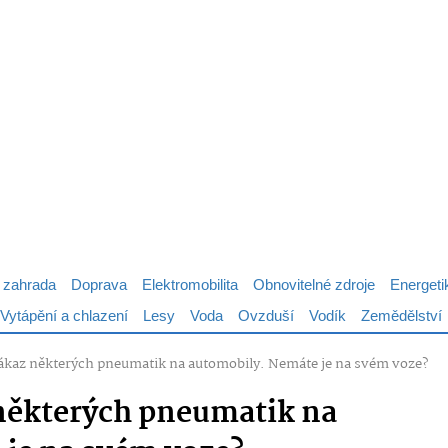
 zahrada
Doprava
Elektromobilita
Obnovitelné zdroje
Energeti
Vytápění a chlazení
Lesy
Voda
Ovzduší
Vodík
Zemědělství
 zákaz některých pneumatik na automobily. Nemáte je na svém voze?
z některých pneumatik na