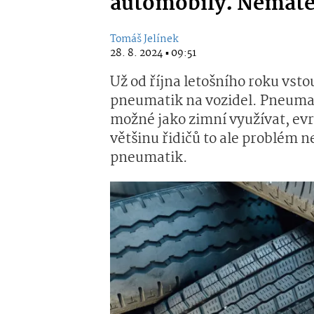
automobily. Nemáte 
Tomáš Jelínek
28. 8. 2024 ▪ 09:51
Už od října letošního roku vst
pneumatik na vozidel. Pneumat
možné jako zimní využívat, evr
většinu řidičů to ale problém n
pneumatik.