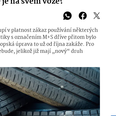
je na svém voze?
oupí v platnost zákaz používání některých
iky s označením M+S dříve přitom bylo
opská úprava to už od října zakáže. Pro
ebude, jelikož již mají „nový“ druh