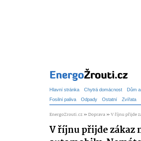
Hlavní stránka
Chytrá domácnost
Dům a
Fosilní paliva
Odpady
Ostatní
Zvířata
EnergoZrouti.cz
»
Doprava
»
V říjnu přijde
V říjnu přijde záka