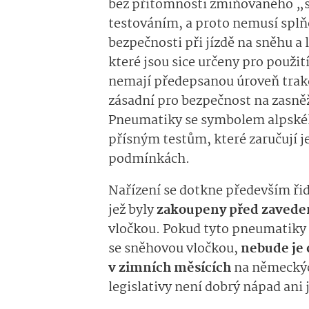
bez přítomnosti zmiňovaného „
testováním, a proto nemusí splň
bezpečnosti při jízdě na sněhu 
které jsou sice určeny pro použi
nemají předepsanou úroveň trakce
zásadní pro bezpečnost na zasněž
Pneumatiky se symbolem alpskéh
přísným testům, které zaručují j
podmínkách.
Nařízení se dotkne především řid
jež byly
zakoupeny před zavede
vločkou. Pokud tyto pneumatiky 
se sněhovou vločkou,
nebude je 
v zimních měsících
na německých
legislativy není dobrý nápad ani 