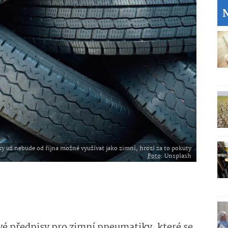
 už nebude od října možné využívat jako zimní, hrozí za to pokuty
Foto
: Unsplash
ové předpisy pro zimní pneumatiky, které se