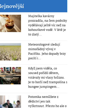
Nejnovější
Majitelka kavárny
prozradila, na čem podniky
vydělávají ještě víc než na
kohoutkové vodě. V létě je
to zlatý...
Meteorologové sledují
mimořádný vývoj v
Pacifiku. Jeho dopady brzy
pocítí i...
Když jsem viděla, co
soused pořídil dětem,
vstávaly mi vlasy hrůzou.
Je to horší než trampolína s
bungee jumpingem...
Potomka nemůžete z
dědictví jen tak
vyškrtnout. Přesto ho ale o