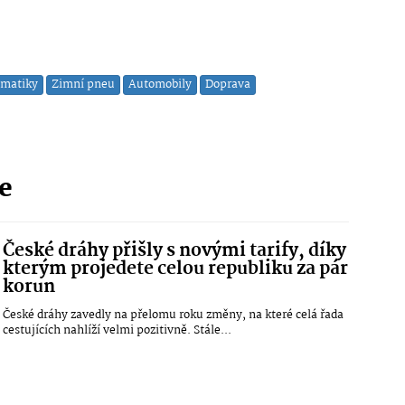
matiky
Zimní pneu
Automobily
Doprava
ie
České dráhy přišly s novými tarify, díky
kterým projedete celou republiku za pár
korun
České dráhy zavedly na přelomu roku změny, na které celá řada
cestujících nahlíží velmi pozitivně. Stále...