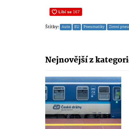
Štítky:
Auto
EU
Pneumatiky
Zimní pneu
Nejnovější z kategor