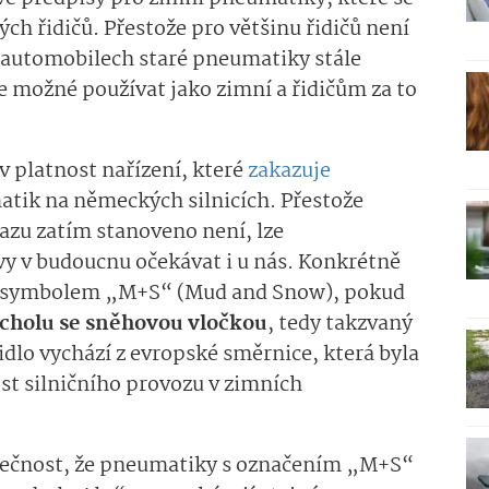
ch řidičů. Přestože pro většinu řidičů není
h automobilech staré pneumatiky stále
de možné používat jako zimní a řidičům za to
v platnost nařízení, které
zakazuje
tik na německých silnicích. Přestože
zu zatím stanoveno není, lze
vy v budoucnu očekávat i u nás. Konkrétně
é symbolem „M+S“ (Mud and Snow), pokud
rcholu se sněhovou vločkou
, tedy takzvaný
idlo vychází z evropské směrnice, která byla
st silničního provozu v zimních
tečnost, že pneumatiky s označením „M+S“