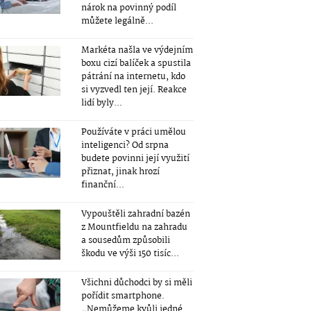
nárok na povinný podíl
můžete legálně...
Markéta našla ve výdejním
boxu cizí balíček a spustila
pátrání na internetu, kdo
si vyzvedl ten její. Reakce
lidí byly...
Používáte v práci umělou
inteligenci? Od srpna
budete povinni její využití
přiznat, jinak hrozí
finanční...
Vypouštěli zahradní bazén
z Mountfieldu na zahradu
a sousedům způsobili
škodu ve výši 150 tisíc...
Všichni důchodci by si měli
pořídit smartphone.
„Nemůžeme kvůli jedné