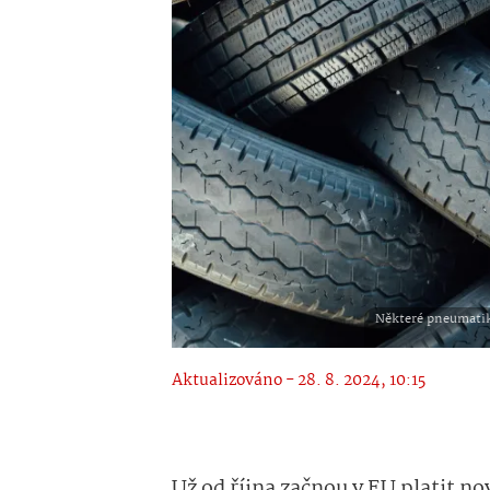
Některé pneumatiky
Aktualizováno - 28. 8. 2024, 10:15
Už od října začnou v EU platit n