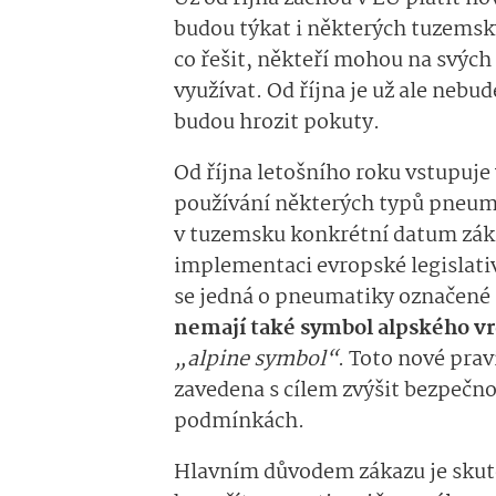
budou týkat i některých tuzemský
co řešit, někteří mohou na svýc
využívat. Od října je už ale nebu
budou hrozit pokuty.
Od října letošního roku vstupuje 
používání některých typů pneuma
v tuzemsku konkrétní datum záka
implementaci evropské legislati
se jedná o pneumatiky označen
nemají také symbol alpského v
„alpine symbol“
. Toto nové prav
zavedena s cílem zvýšit bezpečno
podmínkách.
Hlavním důvodem zákazu je sku