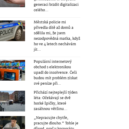
generaci brzdit digitalizaci
celého...
Městská policie mi
přivedla dítě až domů a
sdělila mi, že jsem
nezodpovědná matka, když
ho ve 4 letech nechávám
jít...
Populární internetový
obchod s elektronikou
upadl do insolvence. Češi
budou mít problém získat
své peníze při...
Přichází nejteplejší týden
léta: Očekávají se dvě
horké špičky, které
zasáhnou většinu...
„Nepracujte chytře,
pracujte dlouho.“ Tohle je
důvod, proč v korporátu