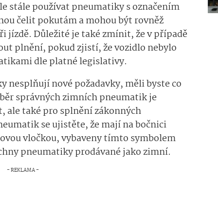
dle stále používat pneumatiky s označením
ou čelit pokutám a mohou být rovněž
 jízdě. Důležité je také zmínit, že v případě
 plnění, pokud zjistí, že vozidlo nebylo
ikami dle platné legislativy.
ky nesplňují nové požadavky, měli byste co
Výběr správných zimních pneumatik je
t, ale také pro splnění zákonných
umatik se ujistěte, že mají na bočnici
hovou vločkou, vybaveny tímto symbolem
šechny pneumatiky prodávané jako zimní.