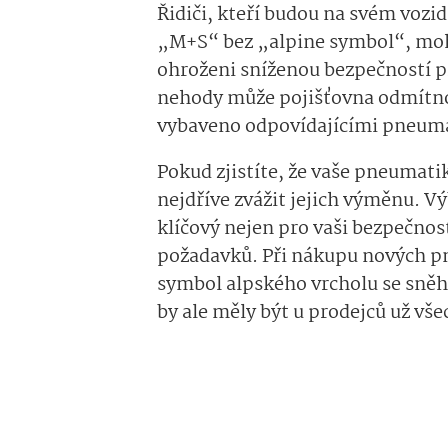
Řidiči, kteří budou na svém vozi
„M+S“ bez „alpine symbol“, moh
ohroženi sníženou bezpečností při
nehody může pojišťovna odmítnout
vybaveno odpovídajícími pneumat
Pokud zjistíte, že vaše pneumati
nejdříve zvážit jejich výměnu. 
klíčový nejen pro vaši bezpečnos
požadavků. Při nákupu nových pne
symbol alpského vrcholu se sně
by ale měly být u prodejců už v