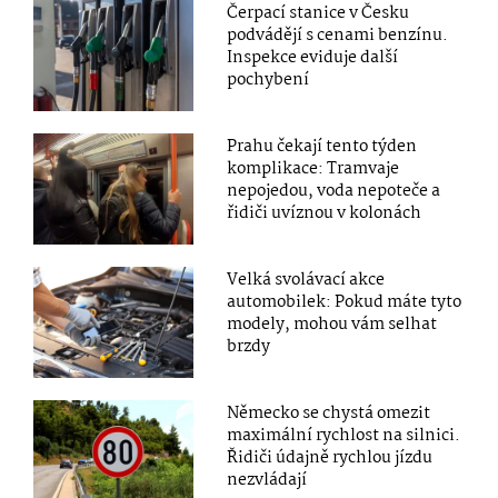
Čerpací stanice v Česku
podvádějí s cenami benzínu.
Inspekce eviduje další
pochybení
Prahu čekají tento týden
komplikace: Tramvaje
nepojedou, voda nepoteče a
řidiči uvíznou v kolonách
Velká svolávací akce
automobilek: Pokud máte tyto
modely, mohou vám selhat
brzdy
Německo se chystá omezit
maximální rychlost na silnici.
Řidiči údajně rychlou jízdu
nezvládají