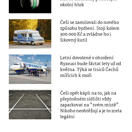
okolní hluk
Češi se zamilovali do nového
způsobu bydlení. Stojí kolem
300 000 Kč a zvládne ho i
šikovný kutil
Letní dovolené v ohrožení:
Ryanair bude škrtat lety už od
května. Týká se tisíců Čechů
mířících k moři
Češi opět kápli na to, jak na
přeplněném sídlišti vždy
zaparkovat na "svém místě".
Nikoho neobtěžují a je to zcela
legální