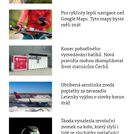
Pro cyklisty lepší navigace než
Google Maps. Tyto mapy byste
měli znát
Konec pohodlného
vyzvedávání balíků. Nová
pravidla mohou zkomplikovat
život statisícům Čechů
Oblíbená aerolinka zvedá
poplatky za zavazadlo.
Letenky vyjdou o stovky korun
dráž
Škoda vynalezla revoluční
zvonek na kolo, který slyší i
lidé se sluchátky potlačující