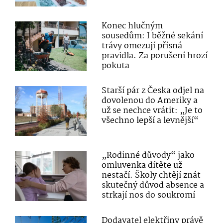
Konec hlučným
sousedům: I běžné sekání
trávy omezují přísná
pravidla. Za porušení hrozí
pokuta
Starší pár z Česka odjel na
dovolenou do Ameriky a
už se nechce vrátit: „Je to
všechno lepší a levnější“
„Rodinné důvody“ jako
omluvenka dítěte už
nestačí. Školy chtějí znát
skutečný důvod absence a
strkají nos do soukromí
Dodavatel elektřiny právě