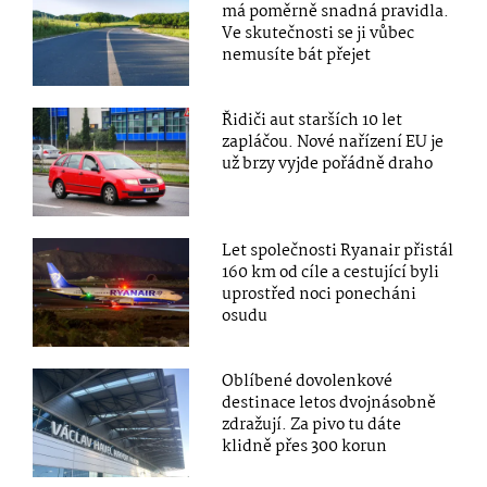
má poměrně snadná pravidla.
Ve skutečnosti se ji vůbec
nemusíte bát přejet
Řidiči aut starších 10 let
zapláčou. Nové nařízení EU je
už brzy vyjde pořádně draho
Let společnosti Ryanair přistál
160 km od cíle a cestující byli
uprostřed noci ponecháni
osudu
Oblíbené dovolenkové
destinace letos dvojnásobně
zdražují. Za pivo tu dáte
klidně přes 300 korun