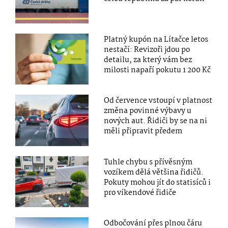
Platný kupón na Lítačce letos
nestačí: Revizoři jdou po
detailu, za který vám bez
milosti napaří pokutu 1 200 Kč
Od července vstoupí v platnost
změna povinné výbavy u
nových aut. Řidiči by se na ni
měli připravit předem
Tuhle chybu s přívěsným
vozíkem dělá většina řidičů.
Pokuty mohou jít do statisíců i
pro víkendové řidiče
Odbočování přes plnou čáru