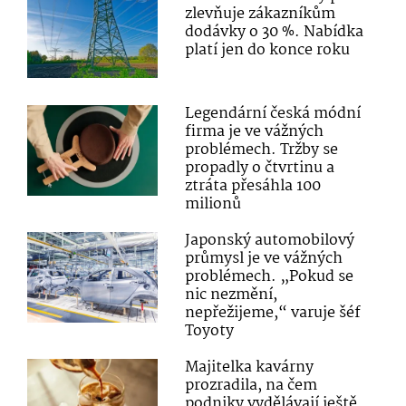
zlevňuje zákazníkům
dodávky o 30 %. Nabídka
platí jen do konce roku
Legendární česká módní
firma je ve vážných
problémech. Tržby se
propadly o čtvrtinu a
ztráta přesáhla 100
milionů
Japonský automobilový
průmysl je ve vážných
problémech. „Pokud se
nic nezmění,
nepřežijeme,“ varuje šéf
Toyoty
Majitelka kavárny
prozradila, na čem
podniky vydělávají ještě