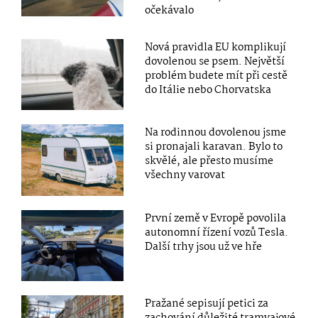
očekávalo
Nová pravidla EU komplikují
dovolenou se psem. Největší
problém budete mít při cestě
do Itálie nebo Chorvatska
Na rodinnou dovolenou jsme
si pronajali karavan. Bylo to
skvělé, ale přesto musíme
všechny varovat
První země v Evropě povolila
autonomní řízení vozů Tesla.
Další trhy jsou už ve hře
Pražané sepisují petici za
zachování důležité tramvajové