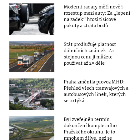
Moderní radary měří nově i
rozestup mezi auty: Za „lepení
na zadek“ hrozí tisícové
pokuty a ztráta bodů
Stát prodlužuje platnost
dálničních známek. Za
stejnou cenu ji můžete
používat až 2× déle
Praha změnila provoz MHD:
Přehled všech tramvajových a
autobusových linek, kterých
se to týká
Byl zveřejněn termín
dokončení kompletního
Pražského okruhu. Je to
mnohem dříve, než se