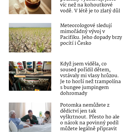
víc než na kohoutkové
vodě. V létě je to zlatý důl
Meteorologové sledují
mimořádný vývoj v
Pacifiku. Jeho dopady brzy
pocítí i Česko
Když jsem viděla, co
soused pořídil dětem,
vstávaly mi vlasy hrůzou.
Je to horší než trampolína
s bungee jumpingem
dohromady
Potomka nemůžete z
dědictví jen tak
vyškrtnout. Přesto ho ale
o nárok na povinný podíl
můžete legálně připravit