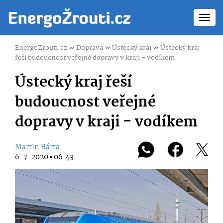
Toggl
navig
EnergoZrouti.cz
»
Doprava
»
Ústecký kraj
»
Ústecký kraj
řeší budoucnost veřejné dopravy v kraji - vodíkem
Ústecký kraj řeší
budoucnost veřejné
dopravy v kraji - vodíkem
Martin Bárta
6. 7. 2020 ▪ 06:43