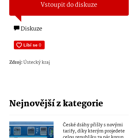
Vstoupit do diskuze
Diskuze
Zdroj:
Ústecký kraj
Nejnovější z kategorie
České dráhy přišly s novými
tarify, díky kterým projedete
celou republiku za pár korun