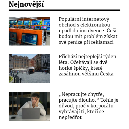
Nejnovější
Populární internetový
obchod s elektronikou
upadl do insolvence. Češi
budou mít problém získat
své peníze při reklamaci
Přichází nejteplejší týden
léta: Očekávají se dvě
horké špičky, které
zasáhnou většinu Česka
„Nepracujte chytře,
pracujte dlouho.“ Tohle je
důvod, proč v korporátu
vyhrávají ti, kteří se
nepředřou