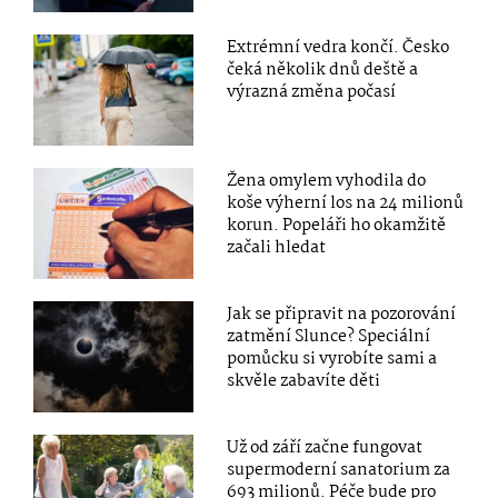
Extrémní vedra končí. Česko
čeká několik dnů deště a
výrazná změna počasí
Žena omylem vyhodila do
koše výherní los na 24 milionů
korun. Popeláři ho okamžitě
začali hledat
Jak se připravit na pozorování
zatmění Slunce? Speciální
pomůcku si vyrobíte sami a
skvěle zabavíte děti
Už od září začne fungovat
supermoderní sanatorium za
693 milionů. Péče bude pro