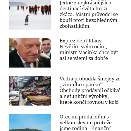
Jedné z nejkrásnějších
destinací světa hrozí
zkáza. Místní průvodci se
bouří proti bezohledným
zbohatlíkům
Exprezident Klaus:
Nevěřím svým očím,
ministr Macinka chce být
asi se všemi za dobře
Vedra probudila šmejdy ze
„zimního spánku“.
Obchody prodávají ošklivé
a nefunkční výrobky,
které končí rovnou v koši
Otec mi prodal dům s
velkou slevou, protože
jsme rodina. Finanční