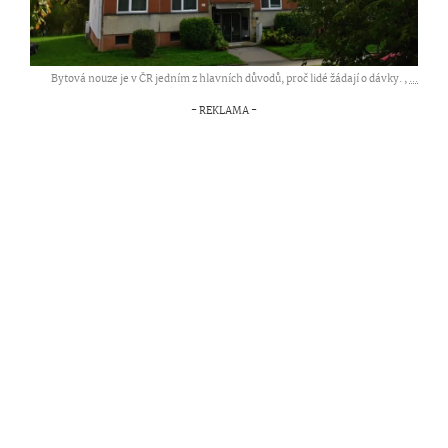
Bytová nouze je v ČR jedním z hlavních důvodů, proč lidé žádají o dávky. ,
...