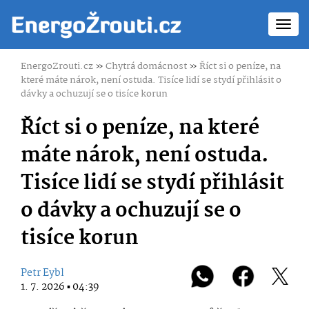
Toggl
navig
EnergoZrouti.cz
»
Chytrá domácnost
»
Říct si o peníze, na
které máte nárok, není ostuda. Tisíce lidí se stydí přihlásit o
dávky a ochuzují se o tisíce korun
Říct si o peníze, na které
máte nárok, není ostuda.
Tisíce lidí se stydí přihlásit
o dávky a ochuzují se o
tisíce korun
Petr Eybl
1. 7. 2026 ▪ 04:39