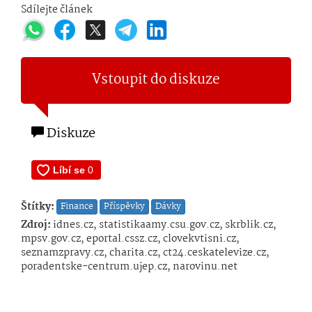
Sdílejte článek
Vstoupit do diskuze
Diskuze
Štítky:
Finance
Příspěvky
Dávky
Zdroj:
idnes.cz, statistikaamy.csu.gov.cz, skrblik.cz,
mpsv.gov.cz, eportal.cssz.cz, clovekvtisni.cz,
seznamzpravy.cz, charita.cz, ct24.ceskatelevize.cz,
poradentske-centrum.ujep.cz, narovinu.net