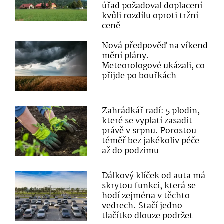
úřad požadoval doplacení
kvůli rozdílu oproti tržní
ceně
Nová předpověď na víkend
mění plány.
Meteorologové ukázali, co
přijde po bouřkách
Zahrádkář radí: 5 plodin,
které se vyplatí zasadit
právě v srpnu. Porostou
téměř bez jakékoliv péče
až do podzimu
Dálkový klíček od auta má
skrytou funkci, která se
hodí zejména v těchto
vedrech. Stačí jedno
tlačítko dlouze podržet