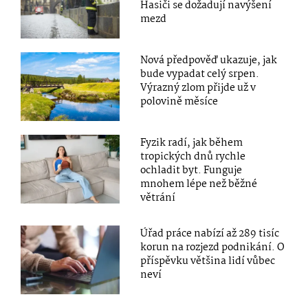
Hasiči se dožadují navýšení
mezd
Nová předpověď ukazuje, jak
bude vypadat celý srpen.
Výrazný zlom přijde už v
polovině měsíce
Fyzik radí, jak během
tropických dnů rychle
ochladit byt. Funguje
mnohem lépe než běžné
větrání
Úřad práce nabízí až 289 tisíc
korun na rozjezd podnikání. O
příspěvku většina lidí vůbec
neví