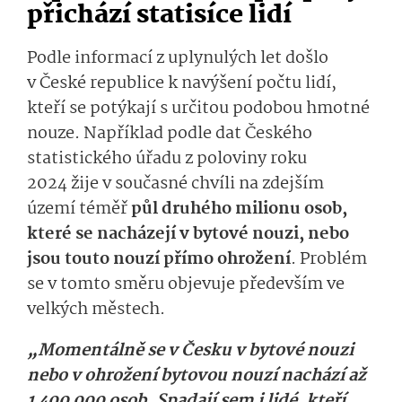
přichází statisíce lidí
Podle informací z uplynulých let došlo
v České republice k navýšení počtu lidí,
kteří se potýkají s určitou podobou hmotné
nouze. Například podle dat Českého
statistického úřadu z poloviny roku
2024 žije v současné chvíli na zdejším
území téměř
půl druhého milionu osob,
které se nacházejí v bytové nouzi, nebo
jsou touto nouzí přímo ohrožení
. Problém
se v tomto směru objevuje především ve
velkých městech.
„Momentálně se v Česku v bytové nouzi
nebo v ohrožení bytovou nouzí nachází až
1 400 000 osob. Spadají sem i lidé, kteří