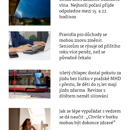
vlna. Nejhorší počasí přijde
odpoledne mezi 15. a 22.
hodinou
Pravidla pro důchody se
mohou znovu změnit.
Seniorům se rýsuje od příštího
roku více peněz, než se
původně čekalo
11letý chlapec dostal pokutu za
jízdu bez lístku v pražské MHD
i přesto, že děti do 15 let mají
jízdu zdarma. Revizor s
dítětem neměl slitování
Jak se lépe vypořádat s vedrem
se dá naučit: „Chvíle v horku
mohou být dokonce zdravé"