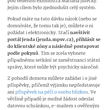
pod vedením exministra Mariana Jurečky.
Jejím cílem bylo zjednodušit celý systém.
Pokud máte na tuto dávku nárok (nebo se
domníváte, že tomu tak je), můžete o ni
požádat i elektronicky. Stačí
navštívit
portál Jenda (jenda.mpsv.cz), přihlásit se
do klientské zóny a následně postupovat
podle pokynů
. Tím se zcela vyhnete
případnému setkání se zaměstnanci státní
správy, které může být psychicky náročné.
Z pohodlí domova můžete zažádat i o jiné
příspěvky, přičemž výjimku nepředstavuje
ani
příspěvek na péči o osobu blízkou
. Ve
většině případů je možné žádost odeslat
datovou schránkou, e-mailem s ověřeným