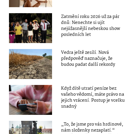
Zatmění roku 2026 už za pár
dnů: Nenechte si ujít
nejúžasnější nebeskou show
posledních let
Vedra ještě zesílí. Nová
předpověď naznačuje, že
budou padat další rekordy
Když dítě utratí peníze bez
vašeho vědomí, máte právo na
jejich vrácení. Postup je vcelku
snadný
„To, že jsme pro vás hrdinové,
nám složenky nezaplatí.“