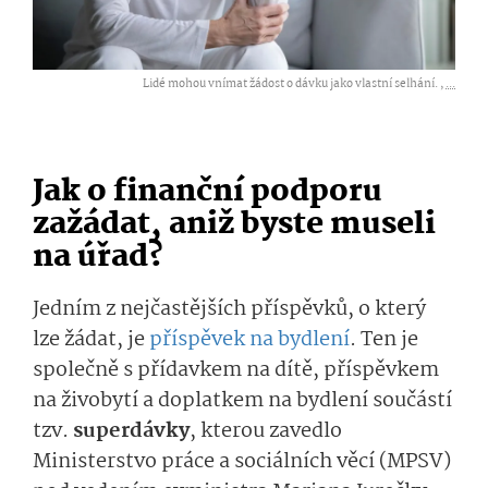
Lidé mohou vnímat žádost o dávku jako vlastní selhání. ,
...
Jak o finanční podporu
zažádat, aniž byste museli
na úřad?
Jedním z nejčastějších příspěvků, o který
lze žádat, je
příspěvek na bydlení
. Ten je
společně s přídavkem na dítě, příspěvkem
na živobytí a doplatkem na bydlení součástí
tzv.
superdávky
, kterou zavedlo
Ministerstvo práce a sociálních věcí (MPSV)