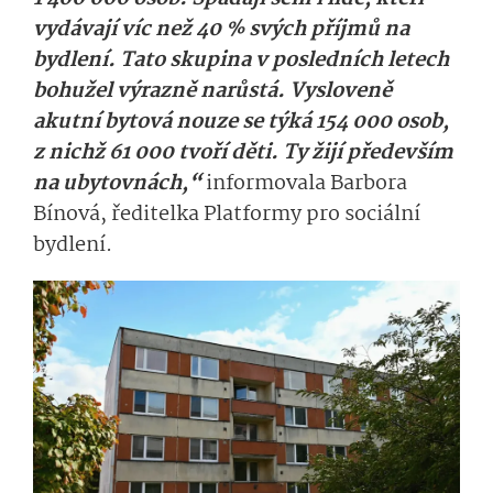
vydávají víc než 40 % svých příjmů na
bydlení. Tato skupina v posledních letech
bohužel výrazně narůstá. Vysloveně
akutní bytová nouze se týká 154 000 osob,
z nichž 61 000 tvoří děti. Ty žijí především
na ubytovnách,“
informovala Barbora
Bínová, ředitelka Platformy pro sociální
bydlení.