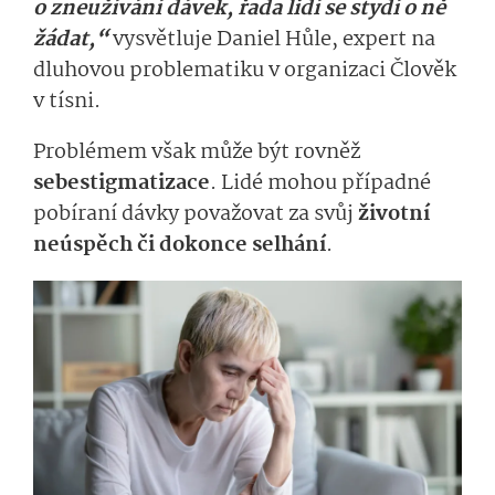
o zneužívání dávek, řada lidí se stydí o ně
žádat,“
vysvětluje Daniel Hůle, expert na
dluhovou problematiku v organizaci Člověk
v tísni.
Problémem však může být rovněž
sebestigmatizace
. Lidé mohou případné
pobíraní dávky považovat za svůj
životní
neúspěch či dokonce selhání
.