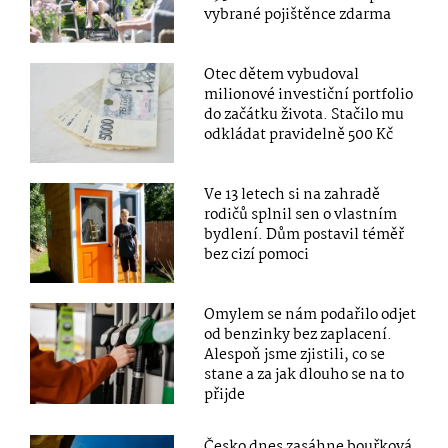
vybrané pojištěnce zdarma
Otec dětem vybudoval
milionové investiční portfolio
do začátku života. Stačilo mu
odkládat pravidelně 500 Kč
Ve 13 letech si na zahradě
rodičů splnil sen o vlastním
bydlení. Dům postavil téměř
bez cizí pomoci
Omylem se nám podařilo odjet
od benzinky bez zaplacení.
Alespoň jsme zjistili, co se
stane a za jak dlouho se na to
přijde
Česko dnes zasáhne bouřková