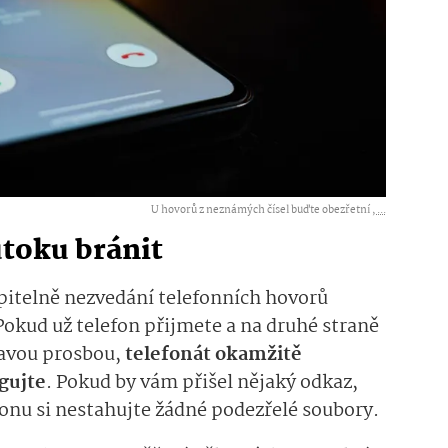
U hovorů z neznámých čísel buďte obezřetní ,
...
útoku bránit
pitelně nezvedání telefonních hovorů
. Pokud už telefon přijmete a na druhé straně
havou prosbou,
telefonát okamžitě
gujte
. Pokud by vám přišel nějaký odkaz,
efonu si nestahujte žádné podezřelé soubory.