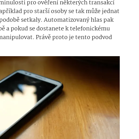
 minulosti pro ověření některých transakcí
apříklad pro starší osoby se tak může jednat
ité podobě setkaly. Automatizovaný hlas pak
bě a pokud se dostanete k telefonickému
manipulovat. Právě proto je tento podvod