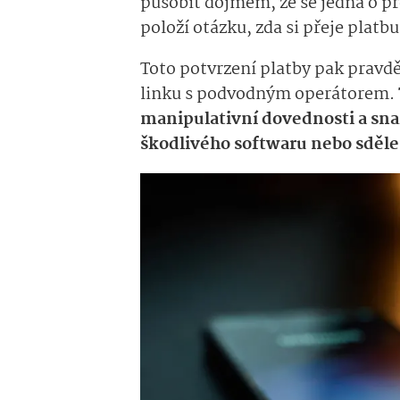
působit dojmem, že se jedná o pr
položí otázku, zda si přeje platbu
Toto potvrzení platby pak prav
linku s podvodným operátorem.
manipulativní dovednosti a snaž
škodlivého softwaru nebo sděle