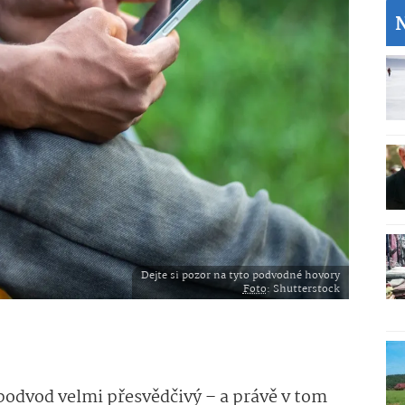
Dejte si pozor na tyto podvodné hovory
Foto
: Shutterstock
podvod velmi přesvědčivý – a právě v tom