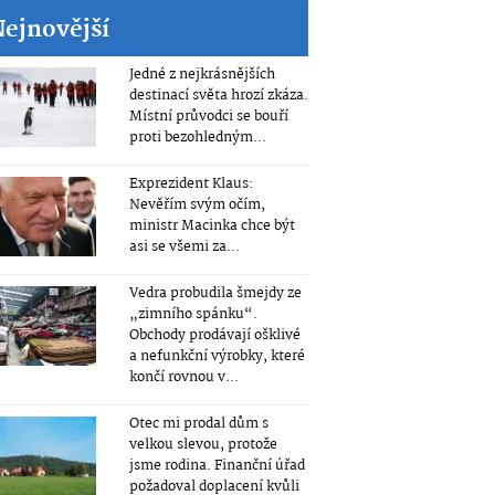
Nejnovější
Jedné z nejkrásnějších
destinací světa hrozí zkáza.
Místní průvodci se bouří
proti bezohledným...
Exprezident Klaus:
Nevěřím svým očím,
ministr Macinka chce být
asi se všemi za...
Vedra probudila šmejdy ze
„zimního spánku“.
Obchody prodávají ošklivé
a nefunkční výrobky, které
končí rovnou v...
Otec mi prodal dům s
velkou slevou, protože
jsme rodina. Finanční úřad
požadoval doplacení kvůli