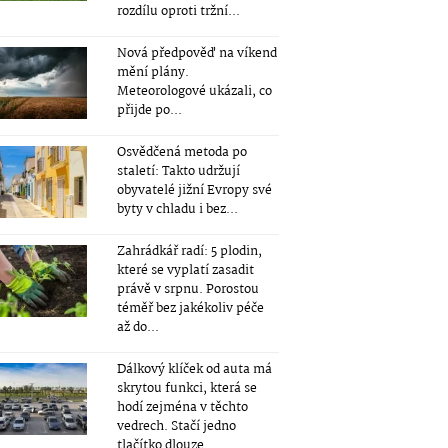
rozdílu oproti tržní...
Nová předpověď na víkend
mění plány.
Meteorologové ukázali, co
přijde po...
Osvědčená metoda po
staletí: Takto udržují
obyvatelé jižní Evropy své
byty v chladu i bez...
Zahrádkář radí: 5 plodin,
které se vyplatí zasadit
právě v srpnu. Porostou
téměř bez jakékoliv péče
až do...
Dálkový klíček od auta má
skrytou funkci, která se
hodí zejména v těchto
vedrech. Stačí jedno
tlačítko dlouze...