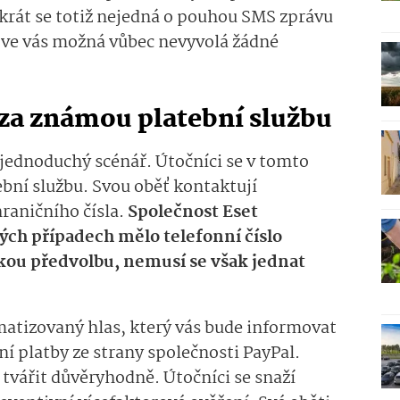
okrát se totiž nejedná o pouhou SMS zprávu
ý ve vás možná vůbec nevyvolá žádné
 za známou platební službu
ednoduchý scénář. Útočníci se v tomto
bní službu. Svou oběť kontaktují
raničního čísla.
Společnost Eset
ných případech mělo telefonní číslo
ou předvolbu, nemusí se však jednat
matizovaný hlas, který vás bude informovat
 platby ze strany společnosti PayPal.
 tvářit důvěryhodně. Útočníci se snaží