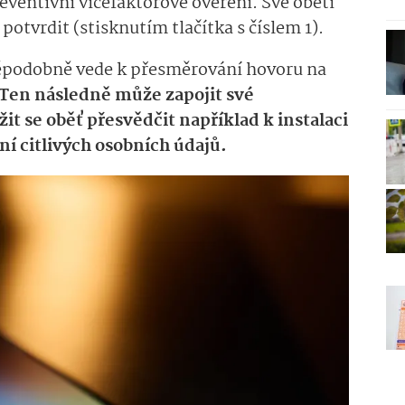
eventivní vícefaktorové ověření. Své oběti
 potvrdit (stisknutím tlačítka s číslem 1).
děpodobně vede k přesměrování hovoru na
Ten následně může zapojit své
it se oběť přesvědčit například k instalaci
ní citlivých osobních údajů.