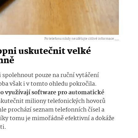
Po telefonu nikdy nesdělujte citlivé informace ,
...
opni uskutečnit velké
nně
i spolehnout pouze na ruční vytáčení
oba však i v tomto ohledu pokročila.
o využívají software pro automatické
skutečnit miliony telefonických hovorů
le prochází seznam telefonních čísel a
Díky tomu je mimořádně efektivní a dokáže
ti.