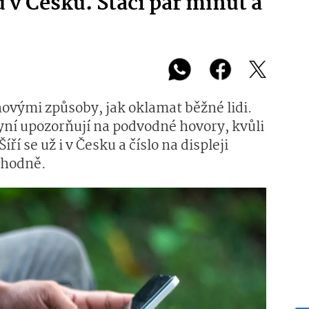
 v Česku. Stačí pár minut a
novými způsoby, jak oklamat běžné lidi.
yní upozorňují na podvodné hovory, kvůli
ří se už i v Česku a číslo na displeji
yhodně.