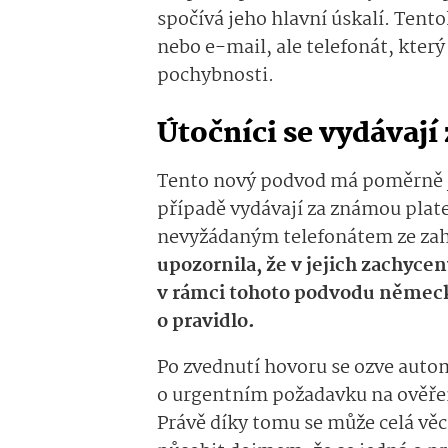
spočívá jeho hlavní úskalí. Tent
nebo e-mail, ale telefonát, kter
pochybnosti.
Útočníci se vydávají
Tento nový podvod má poměrně j
případě vydávají za známou plate
nevyžádaným telefonátem ze zah
upozornila, že v jejich zachyce
v rámci tohoto podvodu německ
o pravidlo.
Po zvednutí hovoru se ozve auto
o urgentním požadavku na ověření
Právě díky tomu se může celá věc