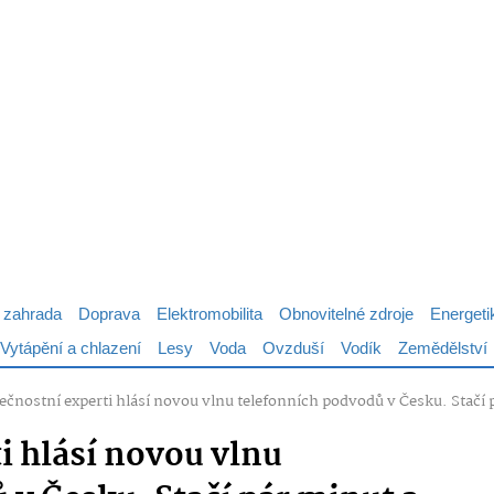
 zahrada
Doprava
Elektromobilita
Obnovitelné zdroje
Energeti
Vytápění a chlazení
Lesy
Voda
Ovzduší
Vodík
Zemědělství
ečnostní experti hlásí novou vlnu telefonních podvodů v Česku. Stačí p
i hlásí novou vlnu