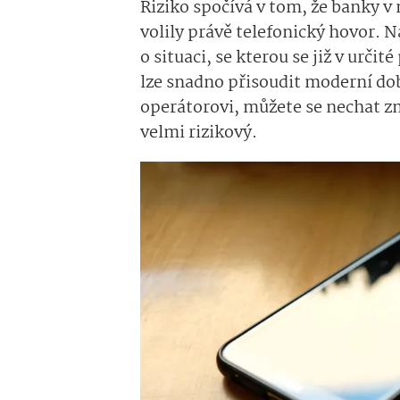
Riziko spočívá v tom, že banky v
volily právě telefonický hovor. N
o situaci, se kterou se již v urč
lze snadno přisoudit moderní do
operátorovi, můžete se nechat z
velmi rizikový.