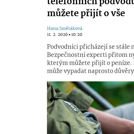
telefonních podvodů
můžete přijít o vše
Hana Smětáková
11. 2. 2026 ▪ 10:20
Podvodníci přicházejí se stále 
Bezpečnostní experti přitom n
kterým můžete přijít o peníze. Ší
může vypadat naprosto důvěr