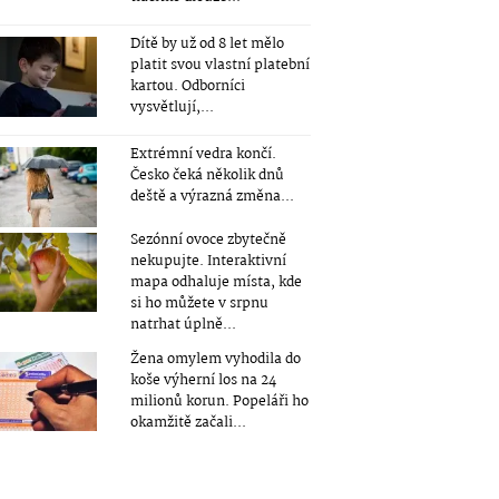
Dítě by už od 8 let mělo
platit svou vlastní platební
kartou. Odborníci
vysvětlují,...
Extrémní vedra končí.
Česko čeká několik dnů
deště a výrazná změna...
Sezónní ovoce zbytečně
nekupujte. Interaktivní
mapa odhaluje místa, kde
si ho můžete v srpnu
natrhat úplně...
Žena omylem vyhodila do
koše výherní los na 24
milionů korun. Popeláři ho
okamžitě začali...