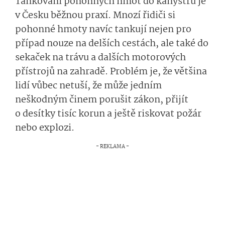
Tankování pohonných hmot do kanystrů je
v Česku běžnou praxí. Mnozí řidiči si
pohonné hmoty navíc tankují nejen pro
případ nouze na delších cestách, ale také do
sekaček na trávu a dalších motorových
přístrojů na zahradě. Problém je, že většina
lidí vůbec netuší, že může jedním
neškodným činem porušit zákon, přijít
o desítky tisíc korun a ještě riskovat požár
nebo explozi.