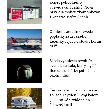
Konec pohodlného
vyzvedávání balíků. Nová
pravidla mohou zkomplikovat
život statisícům Čechů
Oblíbená aerolinka zvedá
poplatky za zavazadlo.
Letenky vyjdou o stovky korun
dráž
Škoda vynalezla revoluční
zvonek na kolo, který slyší i
lidé se sluchátky potlačující
okolní hluk
Češi se zamilovali do nového
způsobu bydlení. Stojí kolem
300 000 Kč a zvládne ho i
šikovný kutil