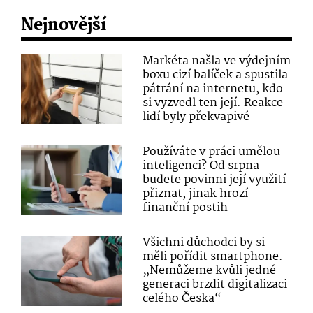
Nejnovější
Markéta našla ve výdejním
boxu cizí balíček a spustila
pátrání na internetu, kdo
si vyzvedl ten její. Reakce
lidí byly překvapivé
Používáte v práci umělou
inteligenci? Od srpna
budete povinni její využití
přiznat, jinak hrozí
finanční postih
Všichni důchodci by si
měli pořídit smartphone.
„Nemůžeme kvůli jedné
generaci brzdit digitalizaci
celého Česka“