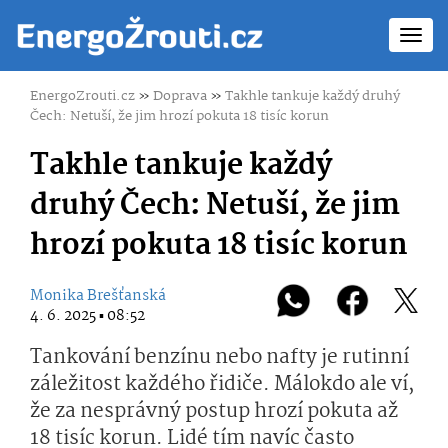
Toggl
navig
EnergoZrouti.cz
»
Doprava
»
Takhle tankuje každý druhý
Čech: Netuší, že jim hrozí pokuta 18 tisíc korun
Takhle tankuje každý
druhý Čech: Netuší, že jim
hrozí pokuta 18 tisíc korun
Monika Brešťanská
4. 6. 2025 ▪ 08:52
Tankování benzínu nebo nafty je rutinní
záležitost každého řidiče. Málokdo ale ví,
že za nesprávný postup hrozí pokuta až
18 tisíc korun. Lidé tím navíc často