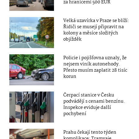
za hranicemi 500 EUR
Velká uzavírka v Praze se blíží:
Řidiči se musejí připravit na
kolony a měsíce složitých
objížděk
Policie i pojišťovna uznaly, že
nejsem viník autonehody.
Přesto musím zaplatit 28 tisíc
korun
Čerpací stanice v Česku
podvádějí s cenami benzínu.
Inspekce eviduje další
pochybení
Prahu čekají tento týden
komplikace: Tramvaje