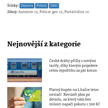
Štítky:
Doprava
Pokuty
řidiči
Zdroj:
Autozive.cz, Policie.gov.cz, Portalridice.cz
Nejnovější z kategorie
České dráhy přišly s novými
tarify, díky kterým projedete
celou republiku za pár korun
Platný kupón na Lítačce letos
nestačí: Revizoři jdou po
detailu, za který vám bez
milosti napaří pokutu 1 200 Kč