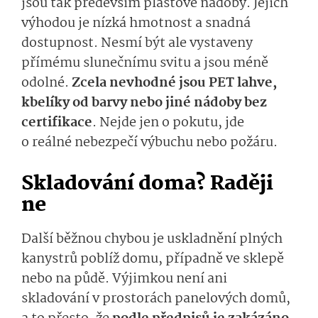
jsou tak především plastové nádoby. Jejich
výhodou je nízká hmotnost a snadná
dostupnost. Nesmí být ale vystaveny
přímému slunečnímu svitu a jsou méně
odolné.
Zcela nevhodné jsou PET lahve,
kbelíky od barvy nebo jiné nádoby bez
certifikace
. Nejde jen o pokutu, jde
o reálné nebezpečí výbuchu nebo požáru.
Skladování doma? Raději
ne
Další běžnou chybou je uskladnění plných
kanystrů poblíž domu, případně ve sklepě
nebo na půdě. Výjimkou není ani
skladování v prostorách panelových domů,