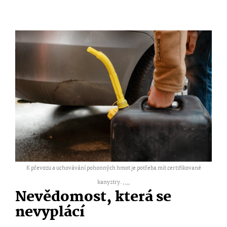
K převozu a uchovávání pohonných hmot je potřeba mít certifikované
kanystry. ,
...
Nevědomost, která se
nevyplácí