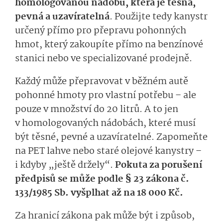
homologovanou nádobu, která je těsná,
pevná a uzavíratelná
. Použijte tedy kanystr
určený přímo pro přepravu pohonných
hmot, který zakoupíte přímo na benzínové
stanici nebo ve specializované prodejně.
Každý může přepravovat v běžném autě
pohonné hmoty pro vlastní potřebu – ale
pouze v množství do 20 litrů. A to jen
v homologovaných nádobách, které musí
být těsné, pevné a uzavíratelné. Zapomeňte
na PET lahve nebo staré olejové kanystry –
i kdyby „ještě držely“.
Pokuta za porušení
předpisů se může podle § 23 zákona č.
133/1985 Sb. vyšplhat až na 18 000 Kč.
Za hranicí zákona pak může být i způsob,