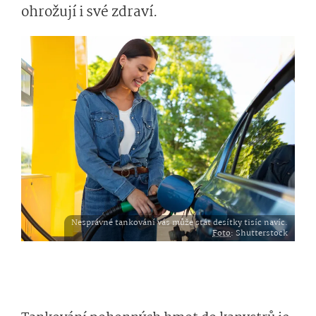
ohrožují i své zdraví.
Nesprávné tankování vás může stát desítky tisíc navíc.
Foto
: Shutterstock