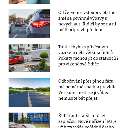
Od července vstoupí v platnost
změna povinné výbavy u
nových aut. Řidiči by se na ni
měli připravit předem
Tuhle chybu s přívěsným
vozíkem dělá většina řidičů.
Pokuty mohou jít do statisíců i
pro víkendové řidiče
Odbočování přes plnou čáru
má poměrně snadná pravidla.
Ve skutečnosti se ji vůbec
nemusíte bát přejet
Řidiči aut starších 10 let
zapláčou. Nové nařízení EU je
už brzy vyjde pořádně draho