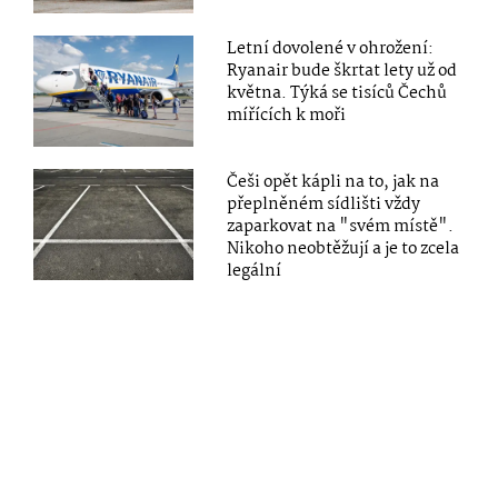
Letní dovolené v ohrožení:
Ryanair bude škrtat lety už od
května. Týká se tisíců Čechů
mířících k moři
Češi opět kápli na to, jak na
přeplněném sídlišti vždy
zaparkovat na "svém místě".
Nikoho neobtěžují a je to zcela
legální