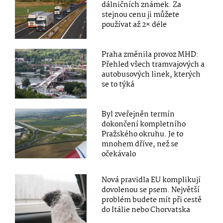
dálničních známek. Za
stejnou cenu ji můžete
používat až 2× déle
Praha změnila provoz MHD:
Přehled všech tramvajových a
autobusových linek, kterých
se to týká
Byl zveřejněn termín
dokončení kompletního
Pražského okruhu. Je to
mnohem dříve, než se
očekávalo
Nová pravidla EU komplikují
dovolenou se psem. Největší
problém budete mít při cestě
do Itálie nebo Chorvatska