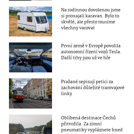
Na rodinnou dovolenou jsme
si pronajali karavan. Bylo to
skvělé, ale přesto musíme
všechny varovat
První země v Evropě povolila
autonomní řízení vozů Tesla.
Další trhy jsou už ve hře
Pražané sepisují petici za
zachování důležité tramvajové
linky
Oblíbená destinace Čechů
přitvrdila. Za zimní
pneumatiky vypláznete hned