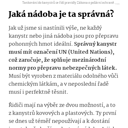
Tankování do kanystrů se řídí pravidly Zákona o požární ochraně. ,
...
Jaká nádoba je ta správná?
Jak už jsme si nastínili výše, ne každý
kanystr nebo jiná nádoba jsou pro přepravu
pohonných hmot ideální.
Správný kanystr
musí mít označení UN (United Nations),
což zaručuje, že splňuje mezinárodní
normy pro přepravu nebezpečných látek.
Musí být vyroben z materiálu odolného vůči
chemickým látkám, a v neposlední řadě
musí i perfektně těsnit.
Řidiči mají na výběr ze dvou možností, a to
z kanystrů kovových a plastových. Ty první
se dnes už téměř nepoužívají a k dostání