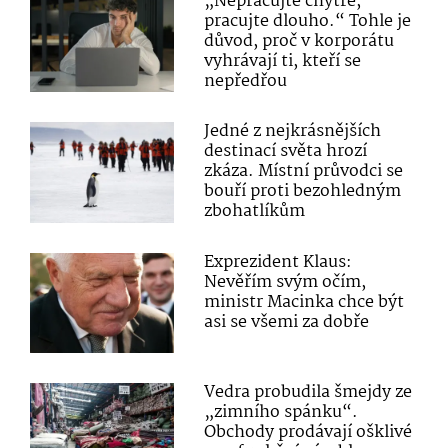
„Nepracujte chytře,
pracujte dlouho.“ Tohle je
důvod, proč v korporátu
vyhrávají ti, kteří se
nepředřou
Jedné z nejkrásnějších
destinací světa hrozí
zkáza. Místní průvodci se
bouří proti bezohledným
zbohatlíkům
Exprezident Klaus:
Nevěřím svým očím,
ministr Macinka chce být
asi se všemi za dobře
Vedra probudila šmejdy ze
„zimního spánku“.
Obchody prodávají ošklivé