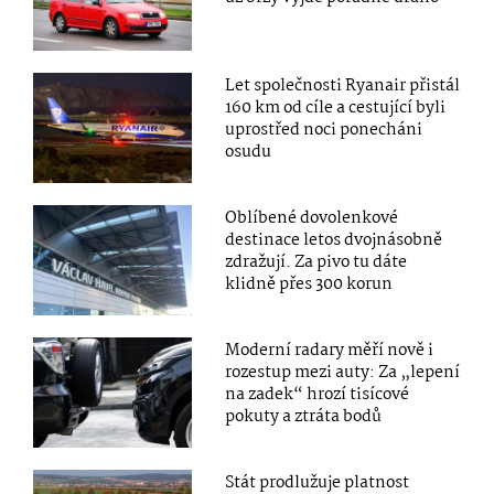
Let společnosti Ryanair přistál
160 km od cíle a cestující byli
uprostřed noci ponecháni
osudu
Oblíbené dovolenkové
destinace letos dvojnásobně
zdražují. Za pivo tu dáte
klidně přes 300 korun
Moderní radary měří nově i
rozestup mezi auty: Za „lepení
na zadek“ hrozí tisícové
pokuty a ztráta bodů
Stát prodlužuje platnost