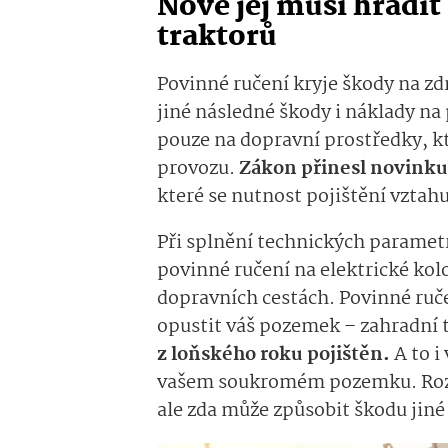
Nově jej musí hradit
traktorů
Povinné ručení kryje škody na zdr
jiné následné škody i náklady na
pouze na dopravní prostředky, k
provozu.
Zákon přinesl novinku
které se nutnost pojištění vztah
Při splnění technických parametr
povinné ručení na elektrické kol
dopravních cestách. Povinné ručen
opustit váš pozemek – zahradní 
z loňského roku pojištěn.
A to i
vašem soukromém pozemku. Rozhod
ale zda může způsobit škodu jiné