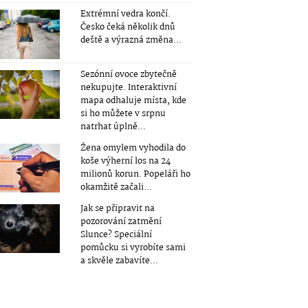
Extrémní vedra končí.
Česko čeká několik dnů
deště a výrazná změna...
Sezónní ovoce zbytečně
nekupujte. Interaktivní
mapa odhaluje místa, kde
si ho můžete v srpnu
natrhat úplně...
Žena omylem vyhodila do
koše výherní los na 24
milionů korun. Popeláři ho
okamžitě začali...
Jak se připravit na
pozorování zatmění
Slunce? Speciální
pomůcku si vyrobíte sami
a skvěle zabavíte...