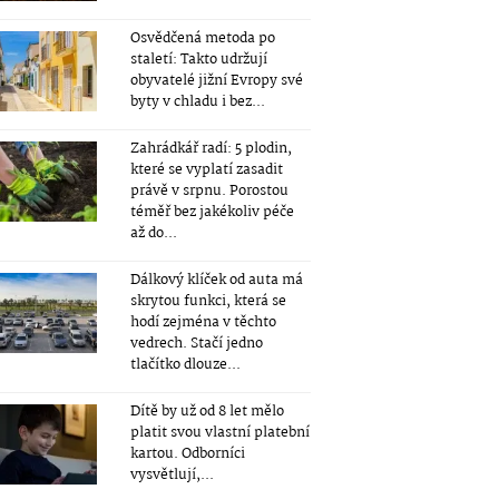
Osvědčená metoda po
staletí: Takto udržují
obyvatelé jižní Evropy své
byty v chladu i bez...
Zahrádkář radí: 5 plodin,
které se vyplatí zasadit
právě v srpnu. Porostou
téměř bez jakékoliv péče
až do...
Dálkový klíček od auta má
skrytou funkci, která se
hodí zejména v těchto
vedrech. Stačí jedno
tlačítko dlouze...
Dítě by už od 8 let mělo
platit svou vlastní platební
kartou. Odborníci
vysvětlují,...