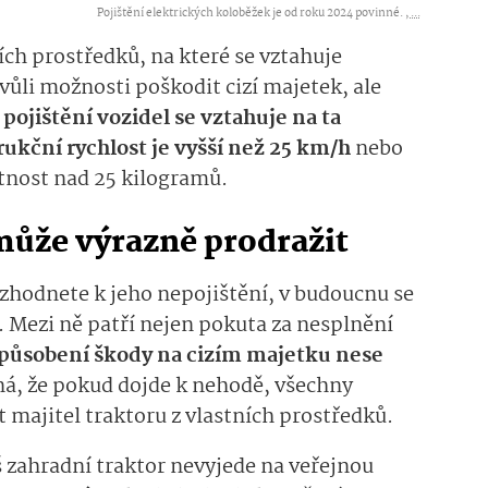
Pojištění elektrických koloběžek je od roku 2024 povinné. ,
...
ích prostředků, na které se vztahuje
vůli možnosti poškodit cizí majetek, ale
pojištění vozidel se vztahuje na ta
rukční rychlost je vyšší než 25 km/h
nebo
tnost nad 25 kilogramů.
může výrazně prodražit
ozhodnete k jeho nepojištění, v budoucnu se
 Mezi ně patří nejen pokuta za nesplnění
způsobení škody na cizím majetku nese
á, že pokud dojde k nehodě, všechny
t majitel traktoru z vlastních prostředků.
 zahradní traktor nevyjede na veřejnou