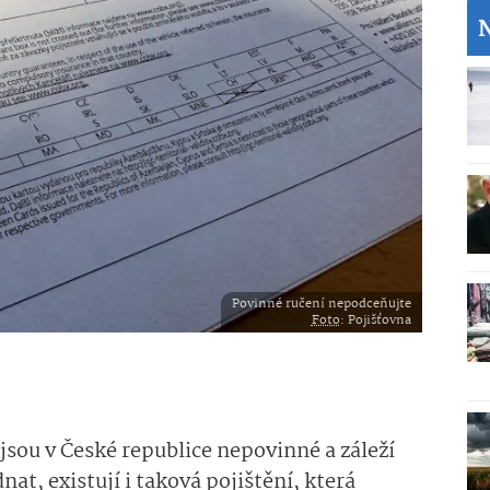
Povinné ručení nepodceňujte
Foto
: Pojišťovna
jsou v České republice nepovinné a záleží
nat, existují i taková pojištění, která