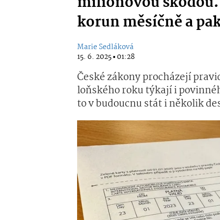
milionovou škodou. L
korun měsíčně a pak
Marie Sedláková
15. 6. 2025 ▪ 01:28
České zákony procházejí prav
loňského roku týkají i povinné
to v budoucnu stát i několik de