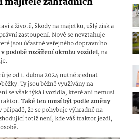
 i majitelé zahradních
aví a životě, škody na majetku, ušlý zisk a
 právní zastoupení. Nově se nevztahuje
teré jsou účastné veřejného dopravního
 v podobě rozšíření okruhu vozidel,
na
uje.
ů je od 1. dubna 2024 nutné sjednat
oběžky. Ty jsou běžně využívány na
í se však týká i vozidla, které ani nemusí
traktor.
Také ten musí být podle změny
 v případě, že se pohybuje výhradně na
ující totiž není, kde váš traktor jezdí,
 osobě.