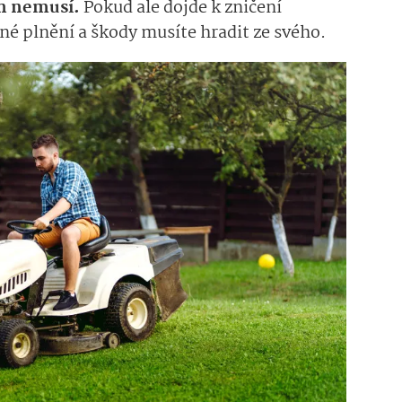
ěn nemusí.
Pokud ale dojde k zničení
né plnění a škody musíte hradit ze svého.