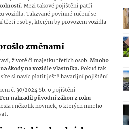
kolností.
Mezi takové pojištění patří
zu vozidla. Takzvané povinné ručení se
ní třetí osoby, kterým by provozem vozidla
 prošlo změnami
aví, životě či majetku třetích osob.
Mnoho
 na škody na vozidle vlastníka.
Pokud tak
íte si navíc platit ještě havarijní pojištění.
em č. 30/2024 Sb. o pojištění
Ten nahradil původní zákon z roku
esla i několik novinek, o kterých mnoho
vat.