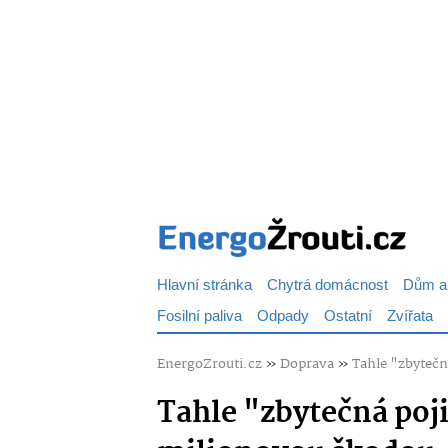
Hlavní stránka
Chytrá domácnost
Dům a
Fosilní paliva
Odpady
Ostatní
Zvířata
EnergoZrouti.cz
»
Doprava
»
Tahle "zbytečn
Tahle "zbytečná poj