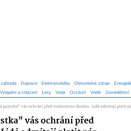
 zahrada
Doprava
Elektromobilita
Obnovitelné zdroje
Energeti
Vytápění a chlazení
Lesy
Voda
Ovzduší
Vodík
Zemědělství
á pojistka" vás ochrání před milionovou škodou. Lidé odmítají platit 
istka" vás ochrání před