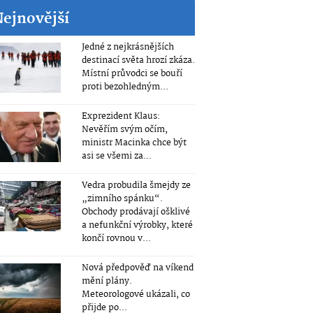
Nejnovější
Jedné z nejkrásnějších
destinací světa hrozí zkáza.
Místní průvodci se bouří
proti bezohledným...
Exprezident Klaus:
Nevěřím svým očím,
ministr Macinka chce být
asi se všemi za...
Vedra probudila šmejdy ze
„zimního spánku“.
Obchody prodávají ošklivé
a nefunkční výrobky, které
končí rovnou v...
Nová předpověď na víkend
mění plány.
Meteorologové ukázali, co
přijde po...