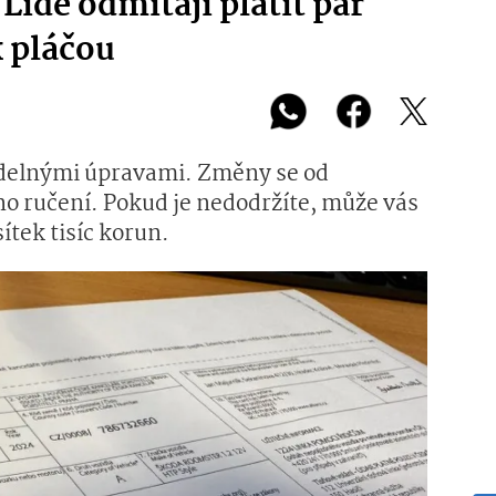
idé odmítají platit pár
 pláčou
idelnými úpravami. Změny se od
ho ručení. Pokud je nedodržíte, může vás
sítek tisíc korun.