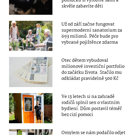
pomůcku si vyrobíte sami a
skvěle zabavíte děti
Už od září začne fungovat
supermoderní sanatorium za
693 milionů. Péče bude pro
vybrané pojištěnce zdarma
Otec dětem vybudoval
milionové investiční portfolio
do začátku života. Stačilo mu
odkládat pravidelně 500 Kč
Ve 13 letech si na zahradě
rodičů splnil sen o vlastním
bydlení. Dům postavil téměř
bez cizí pomoci
Omylem se nám podařilo odjet