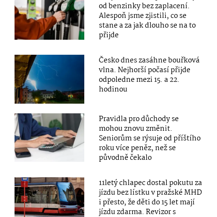
od benzinky bez zaplacení.
Alespoň jsme zjistili, co se
stane a za jak dlouho se na to
přijde
Česko dnes zasáhne bouřková
vlna. Nejhorší počasí přijde
odpoledne mezi 15. a 22.
hodinou
Pravidla pro důchody se
mohou znovu změnit.
Seniorům se rýsuje od příštího
roku více peněz, než se
původně čekalo
11letý chlapec dostal pokutu za
jízdu bez lístku v pražské MHD
i přesto, že děti do 15 let mají
jízdu zdarma. Revizor s