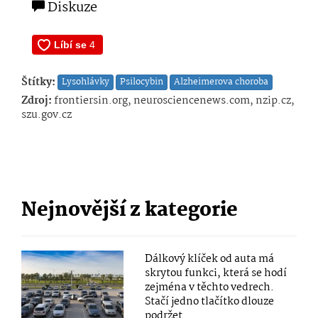
Diskuze
Štítky:
Lysohlávky
Psilocybin
Alzheimerova choroba
Zdroj:
frontiersin.org, neurosciencenews.com, nzip.cz,
szu.gov.cz
Nejnovější z kategorie
Dálkový klíček od auta má
skrytou funkci, která se hodí
zejména v těchto vedrech.
Stačí jedno tlačítko dlouze
podržet