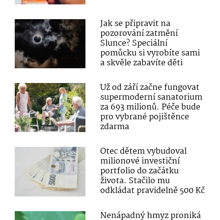
Jak se připravit na
pozorování zatmění
Slunce? Speciální
pomůcku si vyrobíte sami
a skvěle zabavíte děti
Už od září začne fungovat
supermoderní sanatorium
za 693 milionů. Péče bude
pro vybrané pojištěnce
zdarma
Otec dětem vybudoval
milionové investiční
portfolio do začátku
života. Stačilo mu
odkládat pravidelně 500 Kč
Nenápadný hmyz proniká