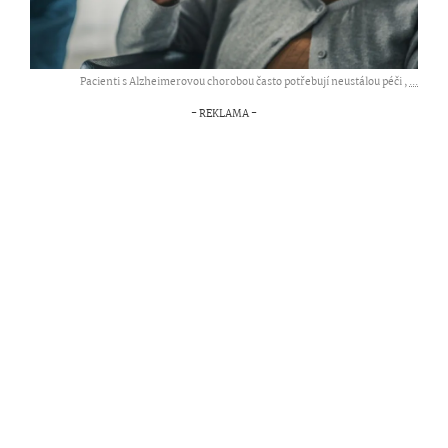
Pacienti s Alzheimerovou chorobou často potřebují neustálou péči ,
...