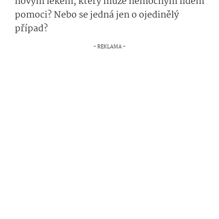
novým lékem, který může nemocným lidem
pomoci? Nebo se jedná jen o ojedinělý
případ?