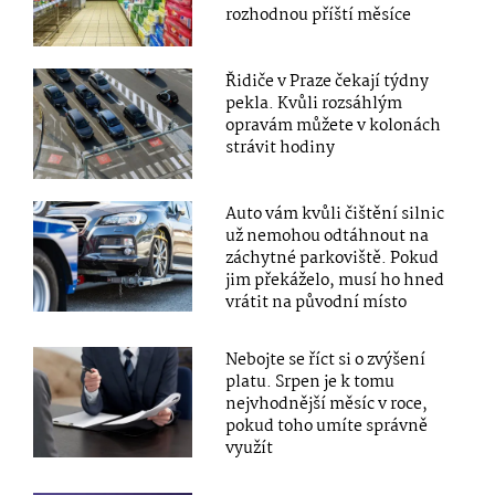
rozhodnou příští měsíce
Řidiče v Praze čekají týdny
pekla. Kvůli rozsáhlým
opravám můžete v kolonách
strávit hodiny
Auto vám kvůli čištění silnic
už nemohou odtáhnout na
záchytné parkoviště. Pokud
jim překáželo, musí ho hned
vrátit na původní místo
Nebojte se říct si o zvýšení
platu. Srpen je k tomu
nejvhodnější měsíc v roce,
pokud toho umíte správně
využít