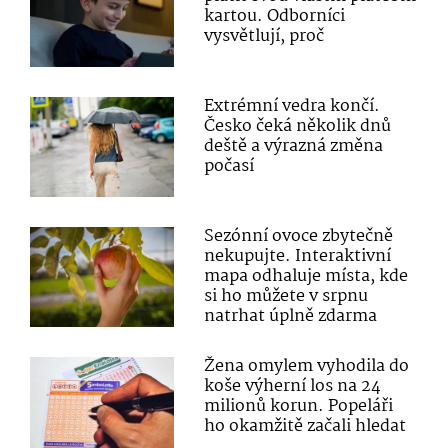
kartou. Odborníci
vysvětlují, proč
Extrémní vedra končí.
Česko čeká několik dnů
deště a výrazná změna
počasí
Sezónní ovoce zbytečně
nekupujte. Interaktivní
mapa odhaluje místa, kde
si ho můžete v srpnu
natrhat úplně zdarma
Žena omylem vyhodila do
koše výherní los na 24
milionů korun. Popeláři
ho okamžitě začali hledat