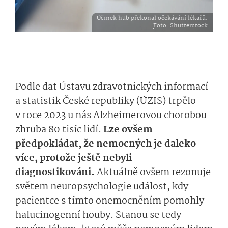
Účinek hub překonal očekávání lékařů.
Foto
: Shutterstock
Podle dat Ústavu zdravotnických informací
a statistik České republiky (ÚZIS) trpělo
v roce 2023 u nás Alzheimerovou chorobou
zhruba 80 tisíc lidí.
Lze ovšem
předpokládat, že nemocných je daleko
více, protože ještě nebyli
diagnostikováni.
Aktuálně ovšem rezonuje
světem neuropsychologie událost, kdy
pacientce s tímto onemocněním pomohly
halucinogenní houby. Stanou se tedy