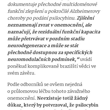
dokumentuje přechodné multidoménové
funkční zlepšení u pokročilé Alzheimerovy
choroby po podání psilocybinu.
Zjištění
neznamenají zvrat v onemocnění, ale
naznačují, že reziduální funkční kapacita
může přetrvávat v pozdním stadiu
neurodegenerace a může se stát
přechodně dostupnou za specifických
neuromodulačních podmínek,“
uvádí
poněkud komplikovaně brazilští vědci ve
svém závěru.
Podle odborníků se ovšem nejedná
o průlomovou léčbu tohoto závažného
onemocnění.
Neexistuje totiž žádný
důkaz, který by potvrzoval, že psilocybin