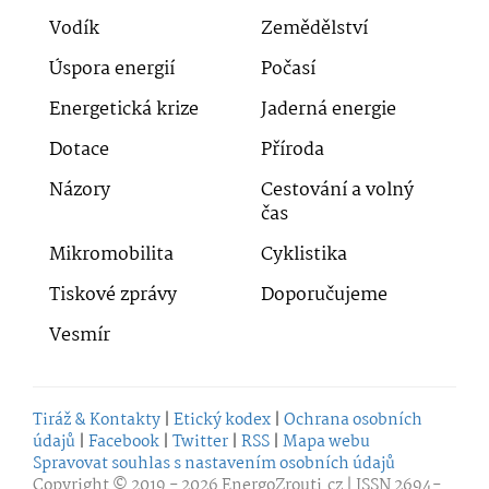
Vodík
Zemědělství
Úspora energií
Počasí
Energetická krize
Jaderná energie
Dotace
Příroda
Názory
Cestování a volný
čas
Mikromobilita
Cyklistika
Tiskové zprávy
Doporučujeme
Vesmír
Tiráž & Kontakty
|
Etický kodex
|
Ochrana osobních
údajů
|
Facebook
|
Twitter
|
RSS
|
Mapa webu
Spravovat souhlas s nastavením osobních údajů
Copyright © 2019 - 2026
EnergoZrouti.cz
| ISSN 2694-