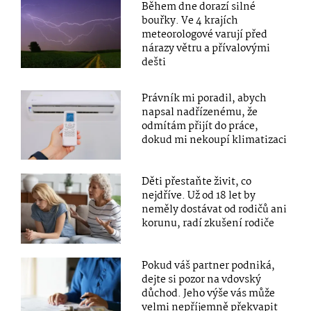
Během dne dorazí silné
bouřky. Ve 4 krajích
meteorologové varují před
nárazy větru a přívalovými
dešti
Právník mi poradil, abych
napsal nadřízenému, že
odmítám přijít do práce,
dokud mi nekoupí klimatizaci
Děti přestaňte živit, co
nejdříve. Už od 18 let by
neměly dostávat od rodičů ani
korunu, radí zkušení rodiče
Pokud váš partner podniká,
dejte si pozor na vdovský
důchod. Jeho výše vás může
velmi nepříjemně překvapit