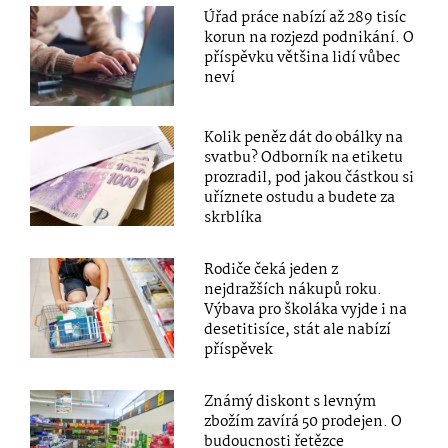
Úřad práce nabízí až 289 tisíc
korun na rozjezd podnikání. O
příspěvku většina lidí vůbec
neví
Kolik peněz dát do obálky na
svatbu? Odborník na etiketu
prozradil, pod jakou částkou si
uříznete ostudu a budete za
skrblíka
Rodiče čeká jeden z
nejdražších nákupů roku.
Výbava pro školáka vyjde i na
desetitisíce, stát ale nabízí
příspěvek
Známý diskont s levným
zbožím zavírá 50 prodejen. O
budoucnosti řetězce