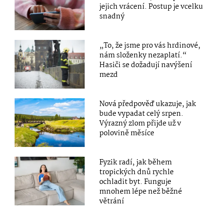
jejich vrácení. Postup je vcelku
snadný
„To, že jsme pro vás hrdinové,
nám složenky nezaplatí.“
Hasiči se dožadují navýšení
mezd
Nová předpověď ukazuje, jak
bude vypadat celý srpen.
Výrazný zlom přijde už v
polovině měsíce
Fyzik radí, jak během
tropických dnů rychle
ochladit byt. Funguje
mnohem lépe než běžné
větrání