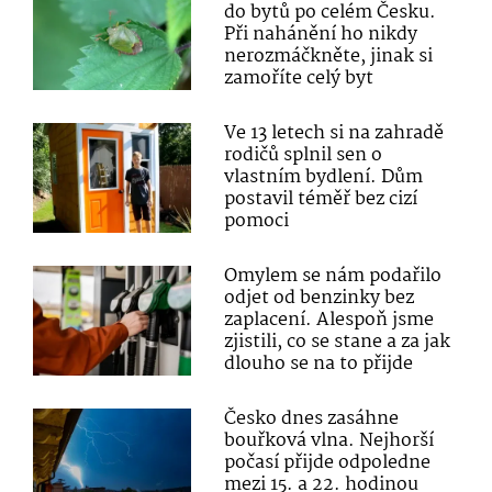
do bytů po celém Česku.
Při nahánění ho nikdy
nerozmáčkněte, jinak si
zamoříte celý byt
Ve 13 letech si na zahradě
rodičů splnil sen o
vlastním bydlení. Dům
postavil téměř bez cizí
pomoci
Omylem se nám podařilo
odjet od benzinky bez
zaplacení. Alespoň jsme
zjistili, co se stane a za jak
dlouho se na to přijde
Česko dnes zasáhne
bouřková vlna. Nejhorší
počasí přijde odpoledne
mezi 15. a 22. hodinou