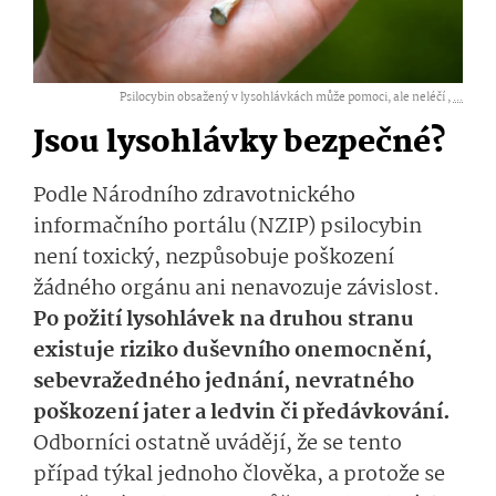
Psilocybin obsažený v lysohlávkách může pomoci, ale neléčí ,
...
Jsou lysohlávky bezpečné?
Podle Národního zdravotnického
informačního portálu (NZIP)
psilocybin
není toxický, nezpůsobuje poškození
žádného orgánu ani nenavozuje zá­vislost.
Po požití lysohlávek na druhou stranu
existuje riziko
duševního onemocnění,
sebevražedného jednání, nevratného
poškození jater a ledvin či předávkování.
Odborníci ostatně uvádějí, že se
tento
případ týkal jednoho člověka, a protože se