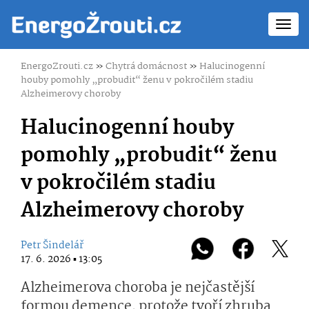
Toggl
navig
EnergoZrouti.cz
»
Chytrá domácnost
»
Halucinogenní
houby pomohly „probudit“ ženu v pokročilém stadiu
Alzheimerovy choroby
Halucinogenní houby
pomohly „probudit“ ženu
v pokročilém stadiu
Alzheimerovy choroby
Petr Šindelář
17. 6. 2026 ▪ 13:05
Alzheimerova choroba je nejčastější
formou demence, protože tvoří zhruba