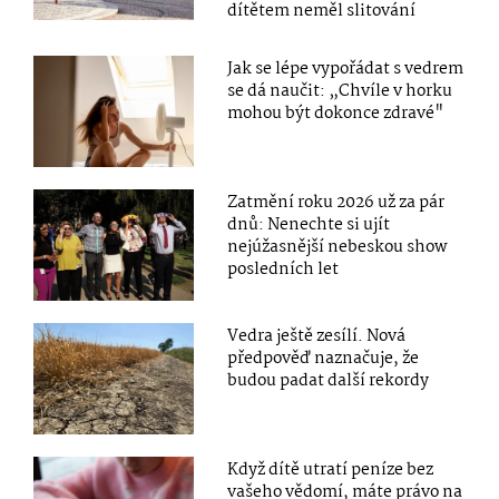
dítětem neměl slitování
Jak se lépe vypořádat s vedrem
se dá naučit: „Chvíle v horku
mohou být dokonce zdravé"
Zatmění roku 2026 už za pár
dnů: Nenechte si ujít
nejúžasnější nebeskou show
posledních let
Vedra ještě zesílí. Nová
předpověď naznačuje, že
budou padat další rekordy
Když dítě utratí peníze bez
vašeho vědomí, máte právo na