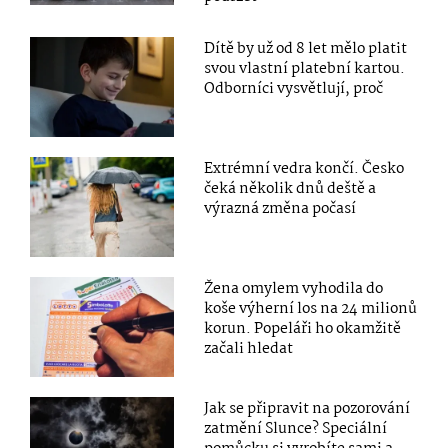
Dítě by už od 8 let mělo platit
svou vlastní platební kartou.
Odborníci vysvětlují, proč
Extrémní vedra končí. Česko
čeká několik dnů deště a
výrazná změna počasí
Žena omylem vyhodila do
koše výherní los na 24 milionů
korun. Popeláři ho okamžitě
začali hledat
Jak se připravit na pozorování
zatmění Slunce? Speciální