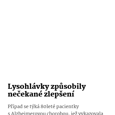
Lysohlávky způsobily
nečekané zlepšení
Případ se týká 80leté pacientky
s Alzheimerovou chorobou, jež vykazovala