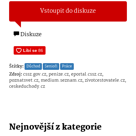
Vstoupit do diskuze
Diskuze
Štítky:
Důchod
Senioři
Práce
Zdroj:
cssz.gov.cz, penize.cz, eportal.cssz.cz,
poznatsvet.cz, medium.seznam.cz, zivotcestovatele.cz,
ceskeduchody.cz
Nejnovější z kategorie