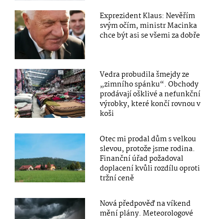
Exprezident Klaus: Nevěřím
svým očím, ministr Macinka
chce být asi se všemi za dobře
Vedra probudila šmejdy ze
„zimního spánku“. Obchody
prodávají ošklivé a nefunkční
výrobky, které končí rovnou v
koši
Otec mi prodal dům s velkou
slevou, protože jsme rodina.
Finanční úřad požadoval
doplacení kvůli rozdílu oproti
tržní ceně
Nová předpověď na víkend
mění plány. Meteorologové