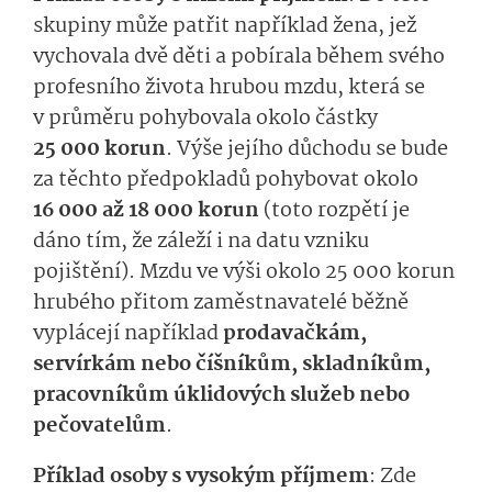
skupiny může patřit například žena, jež
vychovala dvě děti a pobírala během svého
profesního života hrubou mzdu, která se
v průměru pohybovala okolo částky
25 000 korun
. Vý­še jejího důchodu se bude
za těchto předpokladů pohybovat okolo
16 000 až 18 000 korun
(toto rozpětí je
dáno tím, že záleží i na datu vzniku
pojištění). Mzdu ve výši okolo 25 000 korun
hrubého přitom zaměstnavatelé běžně
vyplácejí například
prodavačkám,
servírkám nebo číšníkům, skladníkům,
pracovníkům úklidových služeb nebo
pečovatelům
.
Příklad osoby s vysokým příjmem
: Zde