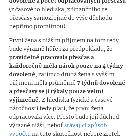
dovolené a počet odpracovaných přesčasů
(z časového hlediska, z finančního se
přesčasy samozřejmě do výše důchodu
nepřímo promítnou).
První žena s nižším příjmem na tom tedy
bude výrazně hůře i za předpokladu, že
pravidelně pracovala
přesčas a
každoročně měla nárok pouze na 4 týdny
dovolené
, zatímco druhá žena s vyšším
příjmem měla průměrně
7 týdnů dovolené
a přesčasy se jí týkaly pouze velmi
výjimečně
. Z hlediska fyzické a časové
náročnosti tedy platí, že první žena
odpracovala více. Přesto bude její důchod
výrazně nižší, neboť
stávající způsob
výpočtu
na tuto skutečnost nebere zřetel.