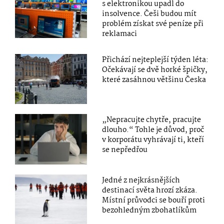
s elektronikou upadl do
insolvence. Češi budou mít
problém získat své peníze při
reklamaci
Přichází nejteplejší týden léta:
Očekávají se dvě horké špičky,
které zasáhnou většinu Česka
„Nepracujte chytře, pracujte
dlouho.“ Tohle je důvod, proč
v korporátu vyhrávají ti, kteří
se nepředřou
Jedné z nejkrásnějších
destinací světa hrozí zkáza.
Místní průvodci se bouří proti
bezohledným zbohatlíkům