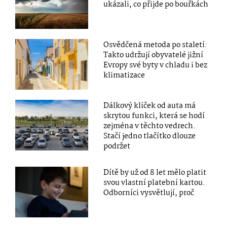
ukázali, co přijde po bouřkách
Osvědčená metoda po staletí:
Takto udržují obyvatelé jižní
Evropy své byty v chladu i bez
klimatizace
Dálkový klíček od auta má
skrytou funkci, která se hodí
zejména v těchto vedrech.
Stačí jedno tlačítko dlouze
podržet
Dítě by už od 8 let mělo platit
svou vlastní platební kartou.
Odborníci vysvětlují, proč