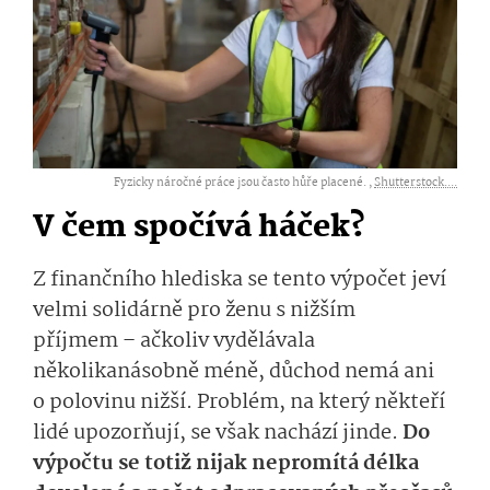
Fyzicky náročné práce jsou často hůře placené. ,
Shutterstock....
V čem spočívá háček?
Z finančního hlediska se tento výpočet jeví
velmi solidárně pro ženu s nižším
příjmem – ačkoliv vydělávala
několikanásobně méně, důchod nemá ani
o polovinu nižší. Problém, na který někteří
lidé upozorňují, se však nachází jinde.
Do
výpočtu se totiž nijak nepromítá délka