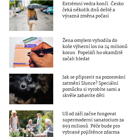
Extrémní vedra končí. Česko
čeká několik dnů deště a
výrazná změna počasí
Žena omylem vyhodila do
koše výherní los na 24 milionů
korun. Popeláři ho okamžitě
začali hledat
Jak se připravit na pozorování
zatmění Slunce? Speciální
pomůcku si vyrobíte sami a
skvěle zabavíte děti
Už od září začne fungovat
supermoderní sanatorium za
693 milionů. Péče bude pro
vybrané pojištěnce zdarma