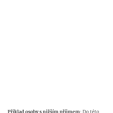
Příklad osoby s nižším příjmem
: Do této