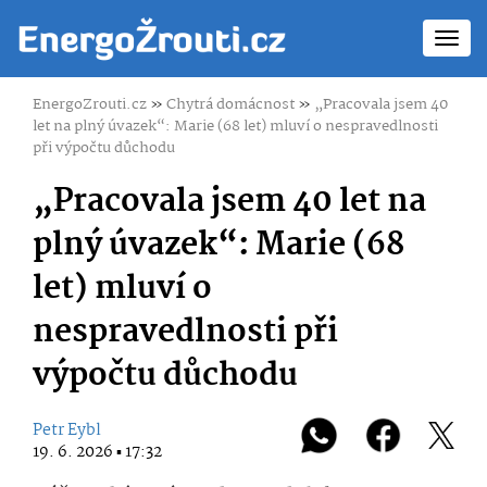
Toggl
navig
EnergoZrouti.cz
»
Chytrá domácnost
»
„Pracovala jsem 40
let na plný úvazek“: Marie (68 let) mluví o nespravedlnosti
při výpočtu důchodu
„Pracovala jsem 40 let na
plný úvazek“: Marie (68
let) mluví o
nespravedlnosti při
výpočtu důchodu
Petr Eybl
19. 6. 2026 ▪ 17:32