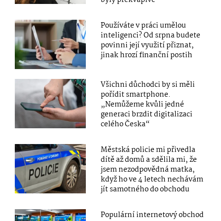
byly překvapivé
Používáte v práci umělou
inteligenci? Od srpna budete
povinni její využití přiznat,
jinak hrozí finanční postih
Všichni důchodci by si měli
pořídit smartphone.
„Nemůžeme kvůli jedné
generaci brzdit digitalizaci
celého Česka“
Městská policie mi přivedla
dítě až domů a sdělila mi, že
jsem nezodpovědná matka,
když ho ve 4 letech nechávám
jít samotného do obchodu
Populární internetový obchod