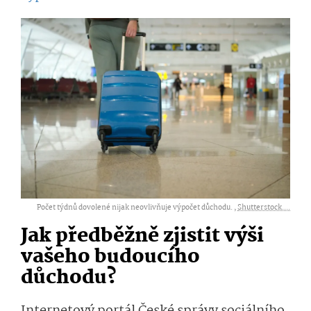
Počet týdnů dovolené nijak neovlivňuje výpočet důchodu. ,
Shutterstock....
Jak předběžně zjistit výši
vašeho budoucího
důchodu?
Internetový portál České správy sociálního