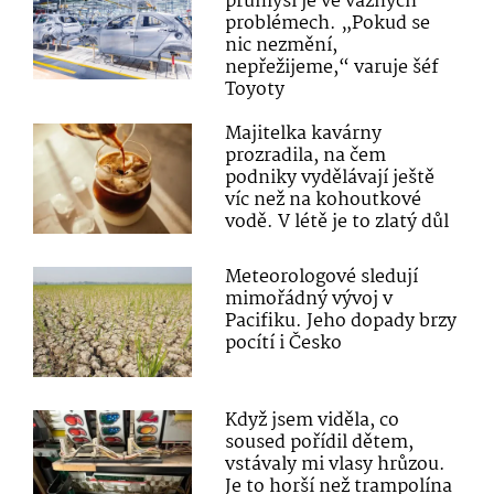
průmysl je ve vážných
problémech. „Pokud se
nic nezmění,
nepřežijeme,“ varuje šéf
Toyoty
Majitelka kavárny
prozradila, na čem
podniky vydělávají ještě
víc než na kohoutkové
vodě. V létě je to zlatý důl
Meteorologové sledují
mimořádný vývoj v
Pacifiku. Jeho dopady brzy
pocítí i Česko
Když jsem viděla, co
soused pořídil dětem,
vstávaly mi vlasy hrůzou.
Je to horší než trampolína