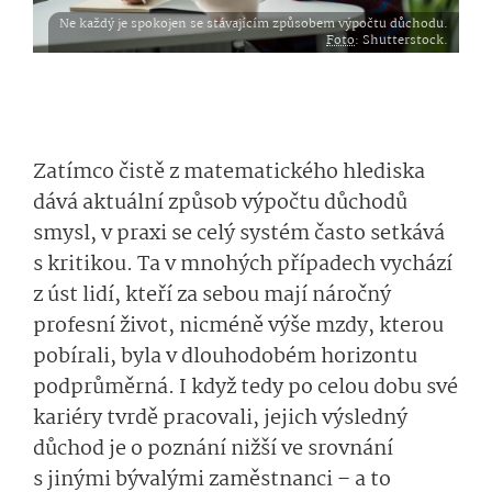
Ne každý je spokojen se stávajícím způsobem výpočtu důchodu.
Foto
: Shutterstock.
Zatímco čistě z matematického hlediska
dává aktuální způsob výpočtu důchodů
smysl, v praxi se celý systém často setkává
s kritikou. Ta v mnohých případech vychází
z úst lidí, kteří za sebou mají náročný
profesní život, nicméně výše mzdy, kterou
pobírali, byla v dlouhodobém horizontu
podprůměrná. I když tedy po celou dobu své
kariéry tvrdě pracovali, jejich výsledný
důchod je o poznání nižší ve srovnání
s jinými bývalými zaměstnanci – a to