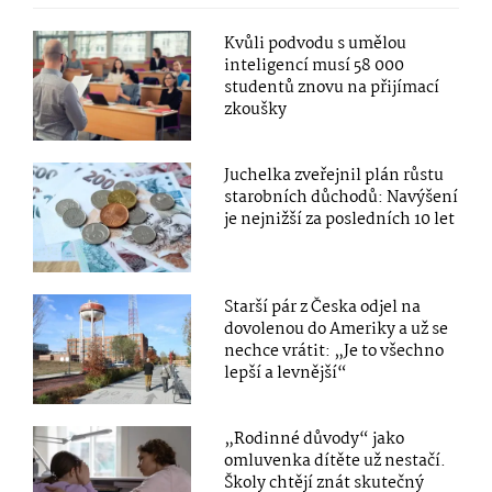
Kvůli podvodu s umělou
inteligencí musí 58 000
studentů znovu na přijímací
zkoušky
Juchelka zveřejnil plán růstu
starobních důchodů: Navýšení
je nejnižší za posledních 10 let
Starší pár z Česka odjel na
dovolenou do Ameriky a už se
nechce vrátit: „Je to všechno
lepší a levnější“
„Rodinné důvody“ jako
omluvenka dítěte už nestačí.
Školy chtějí znát skutečný