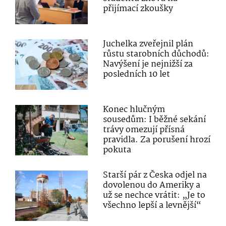
přijímací zkoušky
Juchelka zveřejnil plán
růstu starobních důchodů:
Navýšení je nejnižší za
posledních 10 let
Konec hlučným
sousedům: I běžné sekání
trávy omezují přísná
pravidla. Za porušení hrozí
pokuta
Starší pár z Česka odjel na
dovolenou do Ameriky a
už se nechce vrátit: „Je to
všechno lepší a levnější“