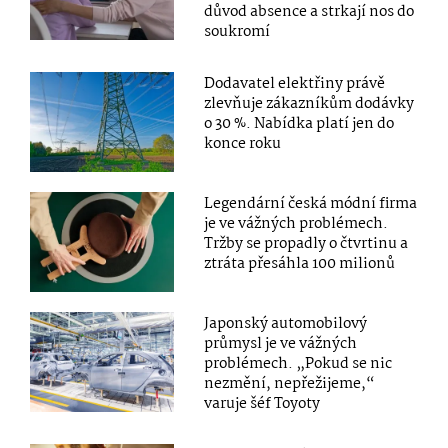
důvod absence a strkají nos do
soukromí
Dodavatel elektřiny právě
zlevňuje zákazníkům dodávky
o 30 %. Nabídka platí jen do
konce roku
Legendární česká módní firma
je ve vážných problémech.
Tržby se propadly o čtvrtinu a
ztráta přesáhla 100 milionů
Japonský automobilový
průmysl je ve vážných
problémech. „Pokud se nic
nezmění, nepřežijeme,“
varuje šéf Toyoty