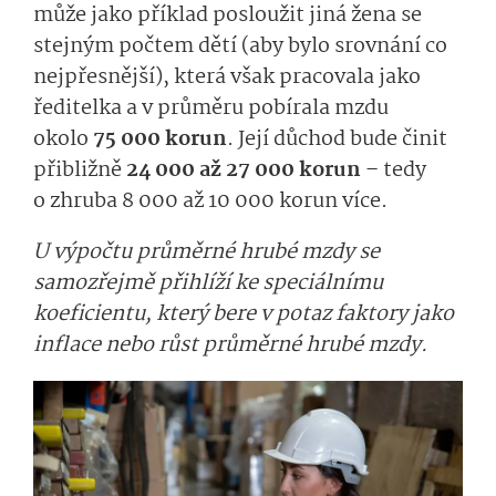
může jako příklad posloužit jiná žena se
stejným počtem dětí (aby bylo srovnání co
nejpřesnější), která však pracovala jako
ředitelka a v průměru pobírala mzdu
okolo
75 000 ko­run
. Její důchod bude činit
přibližně
24 000 až 27 000 korun
– tedy
o zhruba 8 000 až 10 000 korun více.
U výpočtu průměrné hrubé mzdy se
samozřejmě přihlíží ke speciálnímu
koeficientu, který bere v potaz faktory jako
inflace nebo růst průměrné hrubé mzdy.