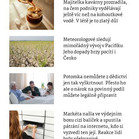
Majitelka kavárny prozradila,
na čem podniky vydělávají
ještě víc než na kohoutkové
vodě. V létě je to zlatý důl
Meteorologové sledují
mimořádný vývoj v Pacifiku.
Jeho dopady brzy pocítí i
Česko
Potomka nemůžete z dědictví
jen tak vyškrtnout. Přesto ho
ale o nárok na povinný podíl
můžete legálně připravit
Markéta našla ve výdejním
boxu cizí balíček a spustila
pátrání na internetu, kdo si
vyzvedl ten její. Reakce lidí