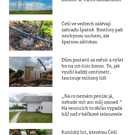
Češi ve vedrech zalévají
zahradu špatně. Rostliny pak
neuhynou suchem, ale
špatnou zálivkou
Dům postavil za měsíc a vyšel
ho na 110 tisíc korun. To, jak
využil každý centimetr,
fascinuje miliony lidí
„Na co nemám peníze já,
nebude mít ani můj soused.“
Na vesnicích to občas vypadá
hůř než v béčkové telenovele
Kutilský hit, kterému Češi