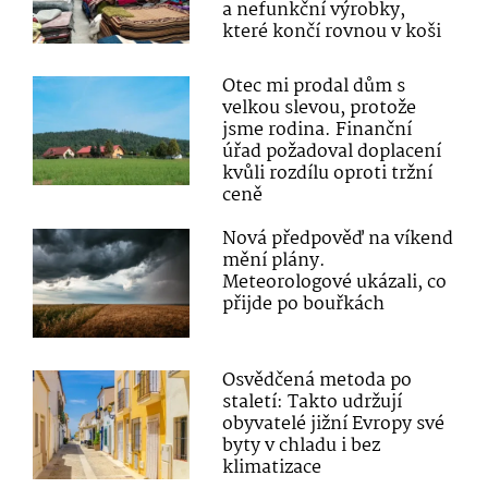
a nefunkční výrobky,
které končí rovnou v koši
Otec mi prodal dům s
velkou slevou, protože
jsme rodina. Finanční
úřad požadoval doplacení
kvůli rozdílu oproti tržní
ceně
Nová předpověď na víkend
mění plány.
Meteorologové ukázali, co
přijde po bouřkách
Osvědčená metoda po
staletí: Takto udržují
obyvatelé jižní Evropy své
byty v chladu i bez
klimatizace