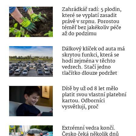
Zahrádkář radí: 5 plodin,
které se vyplatí zasadit
právě v srpnu. Porostou
téměř bez jakékoliv péče
až do podzimu
Dálkový klíček od auta má
skrytou funkci, která se
hodí zejména v těchto
vedrech. Stačí jedno
tlačítko dlouze podržet
Dítě by už od 8 let mělo
platit svou vlastní platební
kartou. Odborníci
vysvětlují, proč
Extrémní vedra končí.
Česko čeká několik dnů