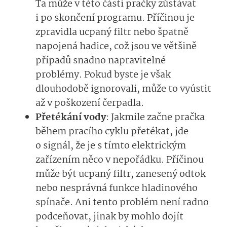
Ta může v této části pračky zůstávat
i po skončení programu. Příčinou je
zpravidla ucpaný filtr nebo špatně
napojená hadice, což jsou ve většině
případů snadno napravitelné
problémy. Pokud byste je však
dlouhodobě ignorovali, může to vyústit
až v poškození čerpadla.
Přetékání vody
: Jakmile začne pračka
během pracího cyklu přetékat, jde
o signál, že je s tímto elektrickým
zařízením něco v nepořádku. Příčinou
může být ucpaný filtr, zanesený odtok
nebo nesprávná funkce hladinového
spínače. Ani tento problém není radno
podceňovat, jinak by mohlo dojít