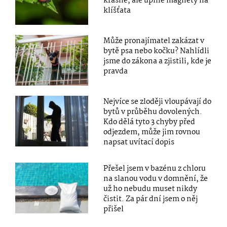
krásné, ale úplné magnety na
klíšťata
Může pronajímatel zakázat v
bytě psa nebo kočku? Nahlídli
jsme do zákona a zjistili, kde je
pravda
Nejvíce se zloději vloupávají do
bytů v průběhu dovolených.
Kdo dělá tyto 3 chyby před
odjezdem, může jim rovnou
napsat uvítací dopis
Přešel jsem v bazénu z chloru
na slanou vodu v domnění, že
už ho nebudu muset nikdy
čistit. Za pár dní jsem o něj
přišel