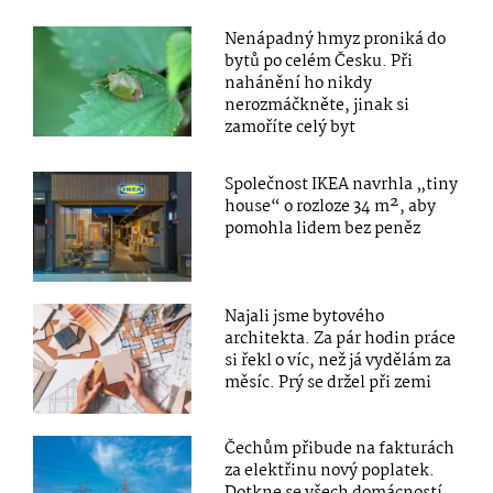
Nenápadný hmyz proniká do
bytů po celém Česku. Při
nahánění ho nikdy
nerozmáčkněte, jinak si
zamoříte celý byt
Společnost IKEA navrhla „tiny
house“ o rozloze 34 m², aby
pomohla lidem bez peněz
Najali jsme bytového
architekta. Za pár hodin práce
si řekl o víc, než já vydělám za
měsíc. Prý se držel při zemi
Čechům přibude na fakturách
za elektřinu nový poplatek.
Dotkne se všech domácností