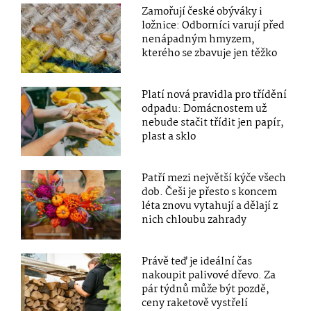
Zamořují české obýváky i
ložnice: Odborníci varují před
nenápadným hmyzem,
kterého se zbavuje jen těžko
Platí nová pravidla pro třídění
odpadu: Domácnostem už
nebude stačit třídit jen papír,
plast a sklo
Patří mezi největší kýče všech
dob. Češi je přesto s koncem
léta znovu vytahují a dělají z
nich chloubu zahrady
Právě teď je ideální čas
nakoupit palivové dřevo. Za
pár týdnů může být pozdě,
ceny raketově vystřelí