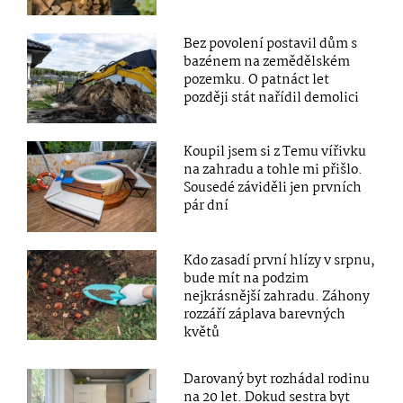
Bez povolení postavil dům s
bazénem na zemědělském
pozemku. O patnáct let
později stát nařídil demolici
Koupil jsem si z Temu vířivku
na zahradu a tohle mi přišlo.
Sousedé záviděli jen prvních
pár dní
Kdo zasadí první hlízy v srpnu,
bude mít na podzim
nejkrásnější zahradu. Záhony
rozzáří záplava barevných
květů
Darovaný byt rozhádal rodinu
na 20 let. Dokud sestra byt