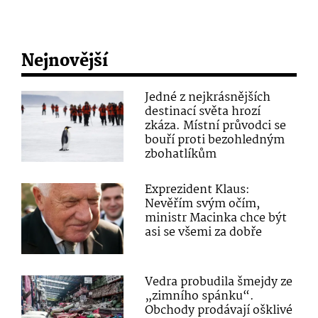
Nejnovější
Jedné z nejkrásnějších
destinací světa hrozí
zkáza. Místní průvodci se
bouří proti bezohledným
zbohatlíkům
Exprezident Klaus:
Nevěřím svým očím,
ministr Macinka chce být
asi se všemi za dobře
Vedra probudila šmejdy ze
„zimního spánku“.
Obchody prodávají ošklivé