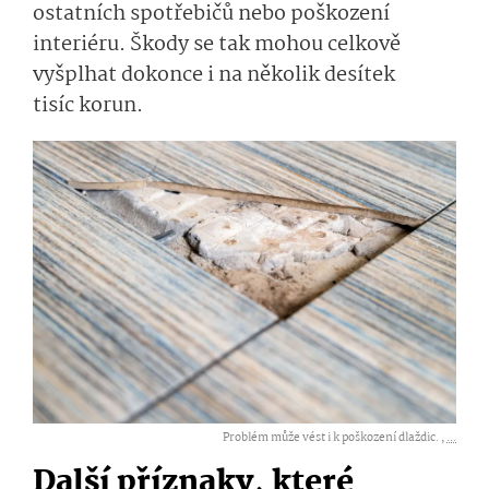
ostatních spotřebičů nebo poškození
interiéru. Škody se tak mohou celkově
vyšplhat dokonce i na několik desítek
tisíc korun.
Problém může vést i k poškození dlaždic. ,
...
Další příznaky, které