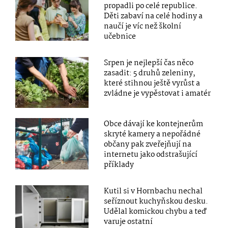
propadli po celé republice.
Děti zabaví na celé hodiny a
naučí je víc než školní
učebnice
Srpen je nejlepší čas něco
zasadit: 5 druhů zeleniny,
které stihnou ještě vyrůst a
zvládne je vypěstovat i amatér
Obce dávají ke kontejnerům
skryté kamery a nepořádné
občany pak zveřejňují na
internetu jako odstrašující
příklady
Kutil si v Hornbachu nechal
seříznout kuchyňskou desku.
Udělal komickou chybu a teď
varuje ostatní