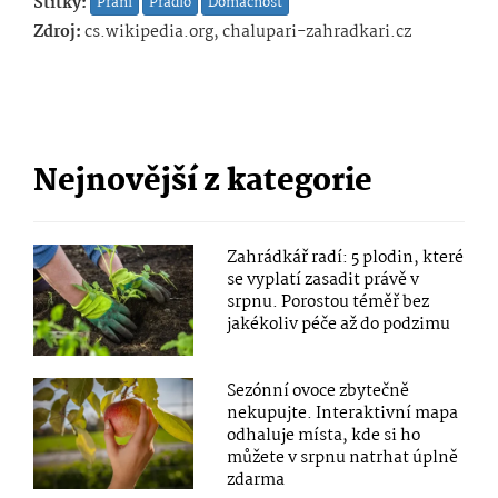
Štítky:
Praní
Prádlo
Domácnost
Zdroj:
cs.wikipedia.org, chalupari-zahradkari.cz
Nejnovější z kategorie
Zahrádkář radí: 5 plodin, které
se vyplatí zasadit právě v
srpnu. Porostou téměř bez
jakékoliv péče až do podzimu
Sezónní ovoce zbytečně
nekupujte. Interaktivní mapa
odhaluje místa, kde si ho
můžete v srpnu natrhat úplně
zdarma