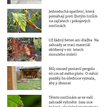
Jednoduchá opatření, která
pomáhají proti žlutým listům
na rajčatech i pokojových
rostlinách
Už žádný beton ani dlažba. Na
zahrady se vrací materiál
oblíbený v 60. letech
minulého století
Můj soused postavil pergolu
60 cm od mého plotu. O měsíc
později ho úřednice vyzvala,
aby ji zboural
Těmto rostlinám se ve vaší
zahradě vyhněte. Jsou sice