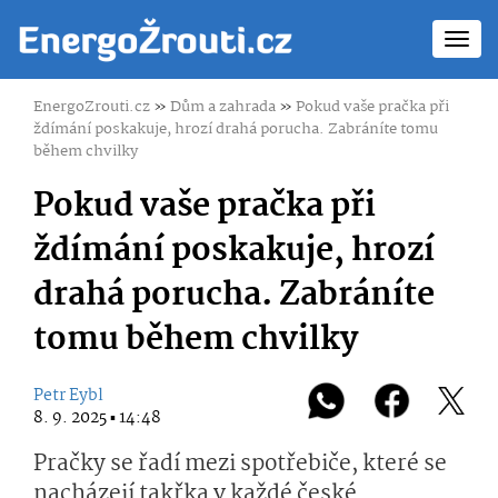
Toggl
navig
EnergoZrouti.cz
»
Dům a zahrada
»
Pokud vaše pračka při
ždímání poskakuje, hrozí drahá porucha. Zabráníte tomu
během chvilky
Pokud vaše pračka při
ždímání poskakuje, hrozí
drahá porucha. Zabráníte
tomu během chvilky
Petr Eybl
8. 9. 2025 ▪ 14:48
Pračky se řadí mezi spotřebiče, které se
nacházejí takřka v každé české