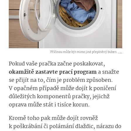
Příčinou může být mimo jiné přeplněný buben. ,
...
Pokud vaše pračka začne poskakovat,
okamžitě zastavte prací program
a snažte
se přijít na to, čím je problém způsoben.
V opačném případě může dojít k poničení
důležitých komponentů pračky, jejichž
oprava může stát i tisíce korun.
Kromě toho pak může dojít rovněž
k poškrábání či polámání dlaždic, nárazu do