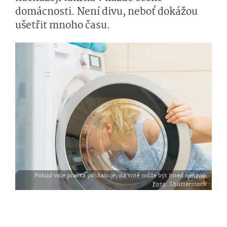
domácnosti. Není divu, neboť dokážou
ušetřit mnoho času.
Pokud vaše pračka poskakuje, na vině může být hned několik příčin.
Foto
: Shutterstock