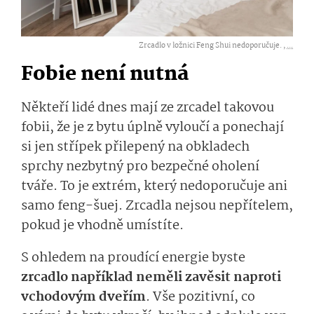
Zrcadlo v ložnici Feng Shui nedoporučuje. ,
...
Fobie není nutná
Někteří lidé dnes mají ze zrcadel takovou
fobii, že je z bytu úplně vyloučí a ponechají
si jen střípek přilepený na obkladech
sprchy nezbytný pro bezpečné oholení
tváře. To je extrém, který nedoporučuje ani
samo feng-šuej. Zrcadla nejsou nepřítelem,
pokud je vhodně umístíte.
S ohledem na proudící energie byste
zrcadlo například neměli zavěsit naproti
vchodovým dveřím
. Vše pozitivní, co