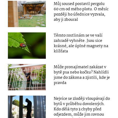
Můj soused postavil pergolu
60 cm od mého plotu. O měsíc
později ho úřednice vyzvala,
aby ji zboural
Těmto rostlinám se ve vaší
zahradě vyhněte. Jsou sice
krásné, ale úplné magnety na
klíšťata
Může pronajímatel zakázat v
bytě psa nebo kočku? Nahlídli
jsme do zákona a zjistili, kde je
pravda
Nejvíce se zloději vloupávají do
bytů v průběhu dovolených.
Kdo dělá tyto 3 chyby před
odjezdem, může jim rovnou