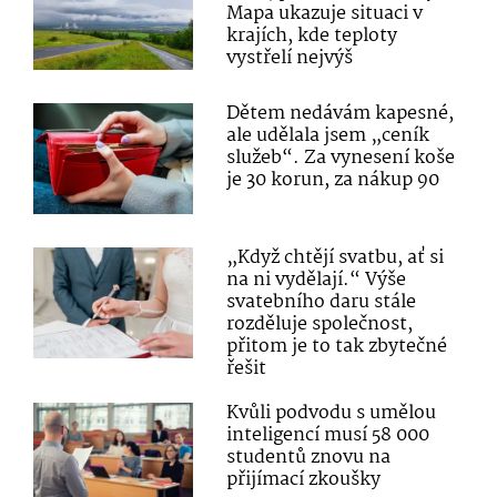
Mapa ukazuje situaci v
krajích, kde teploty
vystřelí nejvýš
Dětem nedávám kapesné,
ale udělala jsem „ceník
služeb“. Za vynesení koše
je 30 korun, za nákup 90
„Když chtějí svatbu, ať si
na ni vydělají.“ Výše
svatebního daru stále
rozděluje společnost,
přitom je to tak zbytečné
řešit
Kvůli podvodu s umělou
inteligencí musí 58 000
studentů znovu na
přijímací zkoušky