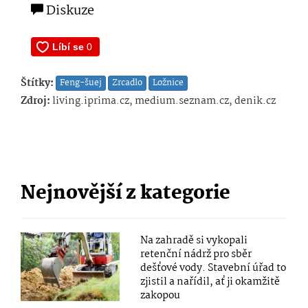
Diskuze
Štítky:
Feng-šuej
Zrcadlo
Ložnice
Zdroj:
living.iprima.cz, medium.seznam.cz, denik.cz
Nejnovější z kategorie
Na zahradě si vykopali
retenční nádrž pro sběr
dešťové vody. Stavební úřad to
zjistil a nařídil, ať ji okamžitě
zakopou