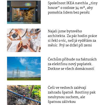
Společnost IKEA navrhla „tiny
house“ o rozloze 34 m², aby
pomohla lidem bez peněz
Najali jsme bytového
architekta. Za pár hodin práce
si řekl o víc, než já vydělám za
měsíc. Prý se držel při zemi
Čechům přibude na fakturách
za elektřinu nový poplatek.
Dotkne se všech domácností
Češi ve vedrech zalévají
zahradu špatně. Rostliny pak
neuhynou suchem, ale
špatnou zálivkou