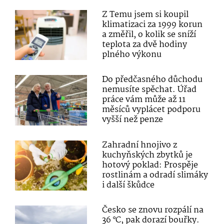
Z Temu jsem si koupil
klimatizaci za 1999 korun
a změřil, o kolik se sníží
teplota za dvě hodiny
plného výkonu
Do předčasného důchodu
nemusíte spěchat. Úřad
práce vám může až 11
měsíců vyplácet podporu
vyšší než penze
Zahradní hnojivo z
kuchyňských zbytků je
hotový poklad: Prospěje
rostlinám a odradí slimáky
i další škůdce
Česko se znovu rozpálí na
36 °C, pak dorazí bouřky.