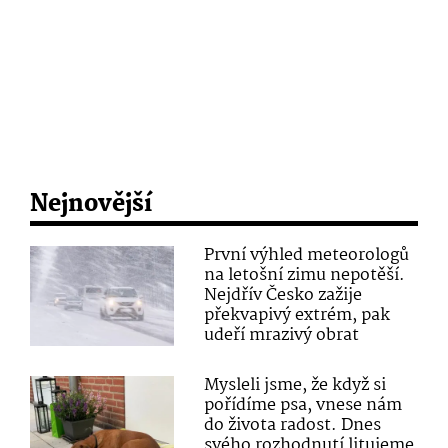
Nejnovější
První výhled meteorologů
na letošní zimu nepotěší.
Nejdřív Česko zažije
překvapivý extrém, pak
udeří mrazivý obrat
Mysleli jsme, že když si
pořídíme psa, vnese nám
do života radost. Dnes
svého rozhodnutí litujeme