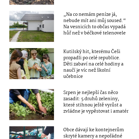
„Na co nemám peníze já,
nebude mít ani můj soused.“
Na vesnicích to občas vypadá
hůř než v béčkové telenovele
Kutilský hit, kterému Češi
propadli po celé republice.
Děti zabaví na celé hodiny a
naučí je víc než školní
učebnice
Srpen je nejlepší čas něco
zasadit: 5 druhů zeleniny,
které stihnou ještě vyrůst a
zvládne je vypěstovat i amatér
Obce dávají ke kontejnerům
skryté kamery a nepořádné