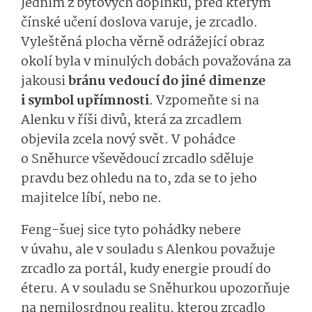
Jedním z bytových doplňků, před kterým
čínské učení doslova varuje, je zrcadlo.
Vyleštěná plocha věrně odrážející obraz
okolí byla v minulých dobách považována za
jakousi
bránu vedoucí do jiné dimenze
i symbol upřímnosti
. Vzpomeňte si na
Alenku v říši divů, která za zrcadlem
objevila zcela nový svět. V pohádce
o Sněhurce vševědoucí zrcadlo sděluje
pravdu bez ohledu na to, zda se to jeho
majitelce líbí, nebo ne.
Feng-šuej sice tyto pohádky nebere
v úvahu, ale v souladu s Alenkou považuje
zrcadlo za portál, kudy energie proudí do
éteru. A v souladu se Sněhurkou upozorňuje
na nemilosrdnou realitu, kterou zrcadlo