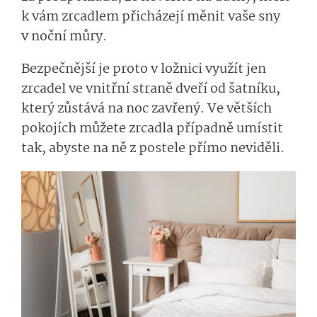
k vám zrcadlem přicházejí měnit vaše sny
v noční můry.
Bezpečnější je proto v ložnici využít jen
zrcadel ve vnitřní straně dveří od šatníku,
který zůstává na noc zavřený. Ve větších
pokojích můžete zrcadla případně umístit
tak, abyste na ně z postele přímo neviděli.