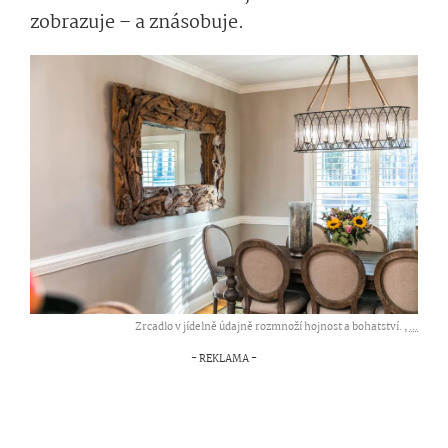
zobrazuje – a znásobuje.
Zrcadlo v jídelně údajně rozmnoží hojnost a bohatství. ,
...