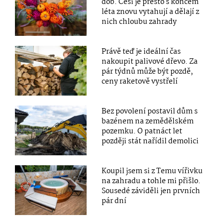
dob. Češi je přesto s koncem
léta znovu vytahují a dělají z
nich chloubu zahrady
Právě teď je ideální čas
nakoupit palivové dřevo. Za
pár týdnů může být pozdě,
ceny raketově vystřelí
Bez povolení postavil dům s
bazénem na zemědělském
pozemku. O patnáct let
později stát nařídil demolici
Koupil jsem si z Temu vířivku
na zahradu a tohle mi přišlo.
Sousedé záviděli jen prvních
pár dní