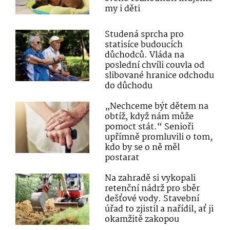
my i děti
Studená sprcha pro
statisíce budoucích
důchodců. Vláda na
poslední chvíli couvla od
slibované hranice odchodu
do důchodu
„Nechceme být dětem na
obtíž, když nám může
pomoct stát.“ Senioři
upřímně promluvili o tom,
kdo by se o ně měl
postarat
Na zahradě si vykopali
retenční nádrž pro sběr
dešťové vody. Stavební
úřad to zjistil a nařídil, ať ji
okamžitě zakopou