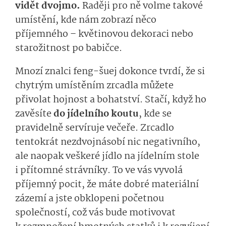
vidět dvojmo.
Raději pro ně volme takové
umístění, kde nám zobrazí něco
příjemného – květinovou dekoraci nebo
starožitnost po babičce.
Mnozí znalci feng-šuej dokonce tvrdí, že si
chytrým umístěním zrcadla můžete
přivolat hojnost a bohatství. Stačí, když ho
zavěsíte
do jídelního koutu
, kde se
pravidelně servíruje večeře. Zrcadlo
tentokrát nezdvojnásobí nic negativního,
ale naopak veškeré jídlo na jídelním stole
i přítomné strávníky. To ve vás vyvolá
příjemný pocit, že máte dobré materiální
zázemí a jste obklopeni početnou
společností, což vás bude motivovat