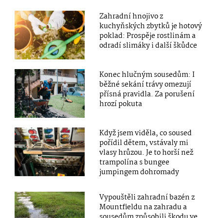
Zahradní hnojivo z
kuchyňských zbytků je hotový
poklad: Prospěje rostlinám a
odradí slimáky i další škůdce
Konec hlučným sousedům: I
běžné sekání trávy omezují
přísná pravidla. Za porušení
hrozí pokuta
Když jsem viděla, co soused
pořídil dětem, vstávaly mi
vlasy hrůzou. Je to horší než
trampolína s bungee
jumpingem dohromady
Vypouštěli zahradní bazén z
Mountfieldu na zahradu a
sousedům způsobili škodu ve