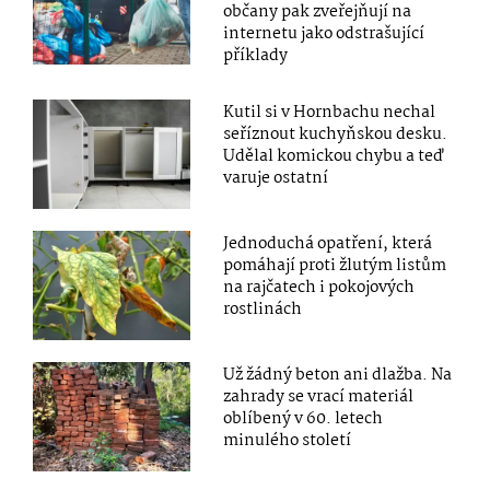
občany pak zveřejňují na
internetu jako odstrašující
příklady
Kutil si v Hornbachu nechal
seříznout kuchyňskou desku.
Udělal komickou chybu a teď
varuje ostatní
Jednoduchá opatření, která
pomáhají proti žlutým listům
na rajčatech i pokojových
rostlinách
Už žádný beton ani dlažba. Na
zahrady se vrací materiál
oblíbený v 60. letech
minulého století