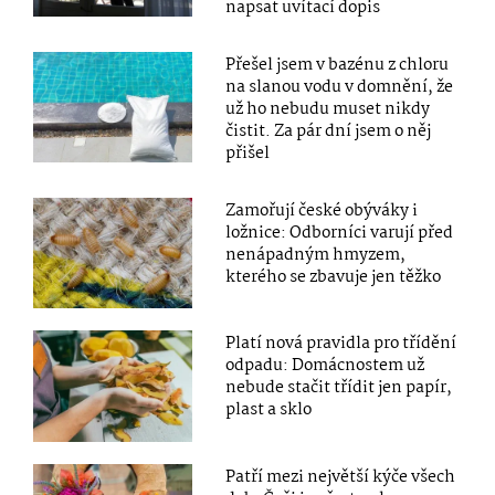
napsat uvítací dopis
Přešel jsem v bazénu z chloru
na slanou vodu v domnění, že
už ho nebudu muset nikdy
čistit. Za pár dní jsem o něj
přišel
Zamořují české obýváky i
ložnice: Odborníci varují před
nenápadným hmyzem,
kterého se zbavuje jen těžko
Platí nová pravidla pro třídění
odpadu: Domácnostem už
nebude stačit třídit jen papír,
plast a sklo
Patří mezi největší kýče všech