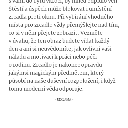
s vámi do bytu vkročí, by ihned odplulo ven.
Štěstí a úspěch může blokovat i umístění
zrcadla proti oknu. Při vybírání vhodného
místa pro zrcadlo vždy přemýšlejte nad tím,
co si v něm přejete zobrazit. Vezměte
v úvahu, že ten obraz budete vídat každý
den a ani si neuvědomíte, jak ovlivní vaši
náladu a motivaci k práci nebo péči
o rodinu. Zrcadlo je nakonec opravdu
jakýmsi magickým předmětem, který
působí na naše duševní rozpoložení, i když
tomu moderní věda odporuje.