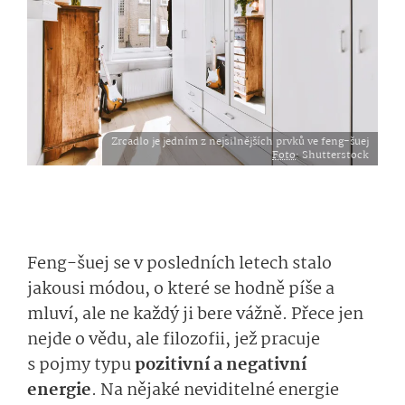
Zrcadlo je jedním z nejsilnějších prvků ve feng-šuej
Foto
: Shutterstock
Feng-šuej se v posledních letech stalo
jakousi módou, o které se hodně píše a
mluví, ale ne každý ji bere vážně. Přece jen
nejde o vědu, ale filozofii, jež pracuje
s pojmy typu
pozitivní a negativní
energie
. Na nějaké neviditelné energie