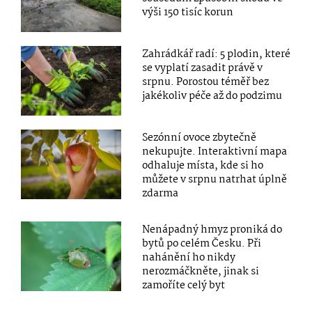
výši 150 tisíc korun
Zahrádkář radí: 5 plodin, které
se vyplatí zasadit právě v
srpnu. Porostou téměř bez
jakékoliv péče až do podzimu
Sezónní ovoce zbytečně
nekupujte. Interaktivní mapa
odhaluje místa, kde si ho
můžete v srpnu natrhat úplně
zdarma
Nenápadný hmyz proniká do
bytů po celém Česku. Při
nahánění ho nikdy
nerozmáčkněte, jinak si
zamoříte celý byt