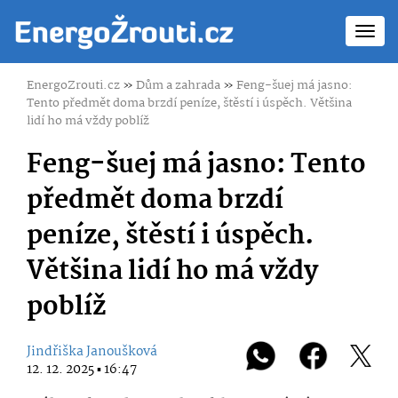
Toggl
navig
EnergoZrouti.cz
»
Dům a zahrada
»
Feng-šuej má jasno:
Tento předmět doma brzdí peníze, štěstí i úspěch. Většina
lidí ho má vždy poblíž
Feng-šuej má jasno: Tento
předmět doma brzdí
peníze, štěstí i úspěch.
Většina lidí ho má vždy
poblíž
Jindřiška Janoušková
12. 12. 2025 ▪ 16:47