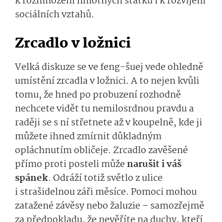
k rozmnožení hmotných statků i k rozvíjení
sociálních vztahů.
Zrcadlo v ložnici
Velká diskuze se ve feng-šuej vede ohledně
umístění zrcadla v ložnici. A to nejen kvůli
tomu, že hned po probuzení rozhodně
nechcete vidět tu nemilosrdnou pravdu a
raději se s ní střetnete až v koupelně, kde ji
můžete ihned zmírnit důkladným
opláchnutím obličeje. Zrcadlo zavěšené
přímo proti posteli může
narušit i váš
spánek
. Odráží totiž světlo z ulice
i strašidelnou záři měsíce. Pomoci mohou
zatažené závěsy nebo žaluzie – samozřejmě
za předpokladu, že nevěříte na duchy, kteří