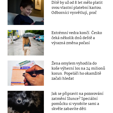
Dítě by už od 8 let mělo platit
svou vlastní platební kartou.
Odborníci vysvětlují, proč
Extrémní vedra končí. Česko
čeká několik dnů deště a
výrazná změna počasí
Žena omylem vyhodila do
koše výherní los na 24 milionů
korun. Popeláři ho okamžitě
začali hledat
Jak se připravit na pozorování
zatmění Slunce? Speciální
pomůcku si vyrobíte sami a
skvěle zabavíte děti