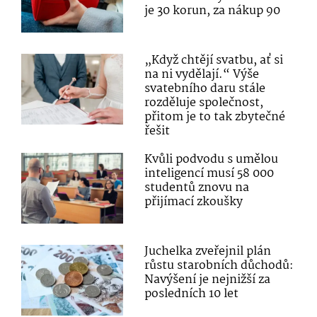
je 30 korun, za nákup 90
„Když chtějí svatbu, ať si
na ni vydělají.“ Výše
svatebního daru stále
rozděluje společnost,
přitom je to tak zbytečné
řešit
Kvůli podvodu s umělou
inteligencí musí 58 000
studentů znovu na
přijímací zkoušky
Juchelka zveřejnil plán
růstu starobních důchodů:
Navýšení je nejnižší za
posledních 10 let