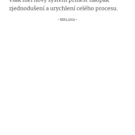
však měl nový systém přinést naopak
zjednodušení a urychlení celého procesu.