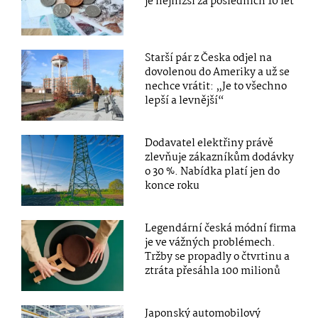
je nejnižší za posledních 10 let
Starší pár z Česka odjel na
dovolenou do Ameriky a už se
nechce vrátit: „Je to všechno
lepší a levnější“
Dodavatel elektřiny právě
zlevňuje zákazníkům dodávky
o 30 %. Nabídka platí jen do
konce roku
Legendární česká módní firma
je ve vážných problémech.
Tržby se propadly o čtvrtinu a
ztráta přesáhla 100 milionů
Japonský automobilový