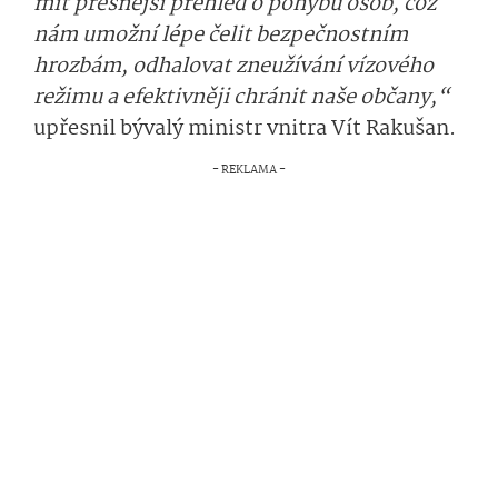
mít přesnější přehled o pohybu osob, což
nám umožní lépe čelit bezpečnostním
hrozbám, odhalovat zneužívání vízového
režimu a efektivněji chránit naše občany,“
upřesnil bývalý ministr vnitra Vít Rakušan.