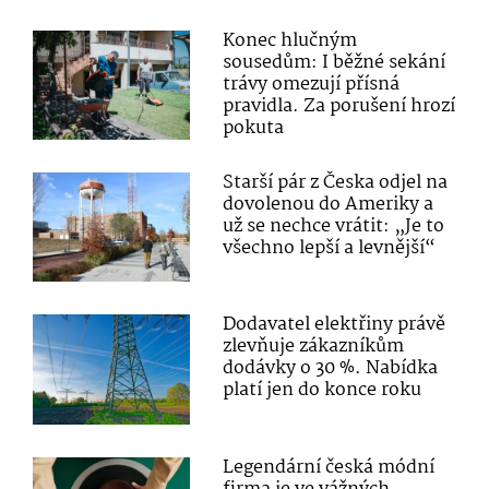
Konec hlučným
sousedům: I běžné sekání
trávy omezují přísná
pravidla. Za porušení hrozí
pokuta
Starší pár z Česka odjel na
dovolenou do Ameriky a
už se nechce vrátit: „Je to
všechno lepší a levnější“
Dodavatel elektřiny právě
zlevňuje zákazníkům
dodávky o 30 %. Nabídka
platí jen do konce roku
Legendární česká módní