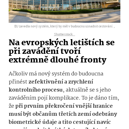
EU zavedla nový systém, který by měl v budoucnu usnadnit cestování. ,
Shutterstock...
Na evropských letištích se
při zavádění tvoří
extrémně dlouhé fronty
Ačkoliv má nový systém do budoucna
přinést
zefektivnění a zrychlení
kontrolního procesu
, aktuálně se s jeho
zaváděním pojí komplikace. To je dáno tím,
že
při prvním překročení vnější hranice
musí být občanům třetích zemí odebrány
biometrické údaje a tito cestující navíc