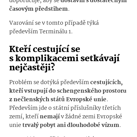
doporučuje, aby se
dostavili s dostatečným
časovým předstihem
.
Varování se v tomto případě týká
především Terminálu 1.
Kteří cestující se
s komplikacemi setkávají
nejčastěji?
Problém se dotýká především
cestujících,
kteří vstupují do schengenského prostoru
z nečlenských států Evropské unie
.
Především jde o státní příslušníky třetích
zemí, kteří
nemají
v žádné zemi Evropské
unie
trvalý pobyt ani dlouhodobé vízum
.