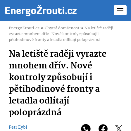
Toggl
navig
EnergoZrouti.cz
»
Chytrá domácnost
»
Na letiště raději
vyrazte mnohem dřív. Nové kontroly způsobují i
pětihodinové fronty a letadla odlítají poloprázdná
Na letiště raději vyrazte
mnohem dřív. Nové
kontroly způsobují i
pětihodinové fronty a
letadla odlítají
poloprázdná
Petr Eybl