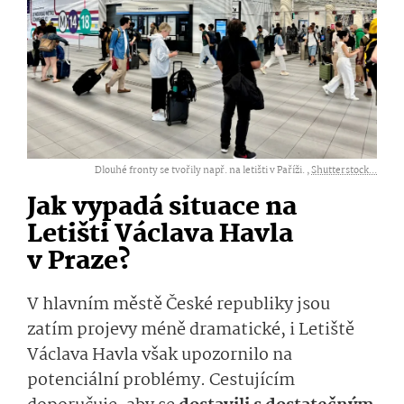
Dlouhé fronty se tvořily např. na letišti v Paříži. ,
Shutterstock...
Jak vypadá situace na
Letišti Václava Havla
v Praze?
V hlavním městě České republiky jsou
zatím projevy méně dramatické, i Letiště
Václava Havla však upozornilo na
potenciální problémy. Cestujícím