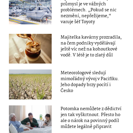
průmysl je ve vážných
problémech. „Pokud se nic
nezmění, nepřežijeme,“
varuje šéf Toyoty
Majitelka kavárny prozradila,
na čem podniky vydělávají
ještě víc než na kohoutkové
vodě. V létě je to zlatý důl
Meteorologové sledují
mimořádný vývoj v Pacifiku.
Jeho dopady brzy pocítí i
Česko
Potomka nemůžete z dědictví
jen tak vyškrtnout. Přesto ho
ale o nárok na povinný podíl
můžete legálně připravit