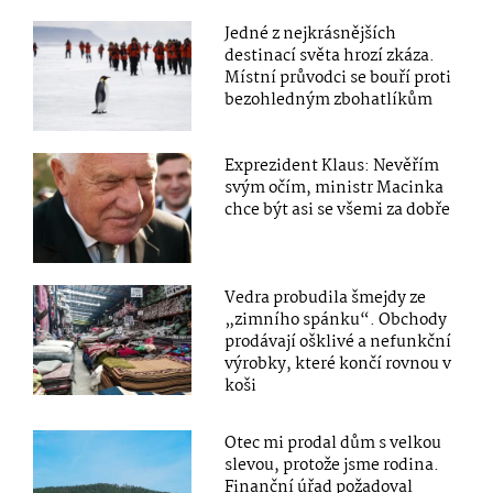
Jedné z nejkrásnějších
destinací světa hrozí zkáza.
Místní průvodci se bouří proti
bezohledným zbohatlíkům
Exprezident Klaus: Nevěřím
svým očím, ministr Macinka
chce být asi se všemi za dobře
Vedra probudila šmejdy ze
„zimního spánku“. Obchody
prodávají ošklivé a nefunkční
výrobky, které končí rovnou v
koši
Otec mi prodal dům s velkou
slevou, protože jsme rodina.
Finanční úřad požadoval