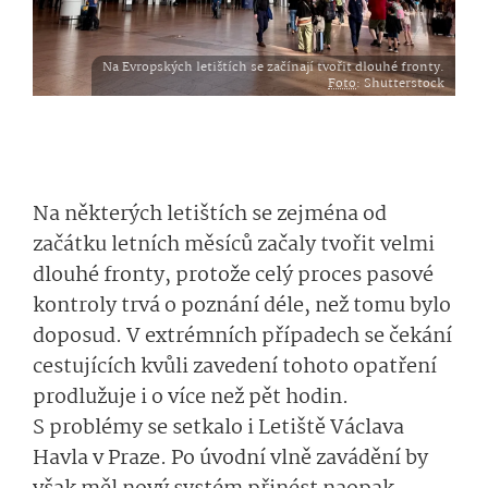
Na Evropských letištích se začínají tvořit dlouhé fronty.
Foto
: Shutterstock
Na některých letištích se zejména od
začátku letních měsíců začaly tvořit velmi
dlouhé fronty, protože celý proces pasové
kontroly trvá o poznání déle, než tomu bylo
doposud. V extrémních případech se čekání
cestujících kvůli zavedení tohoto opatření
prodlužuje i o více než pět hodin.
S problémy se setkalo i Letiště Václava
Havla v Praze. Po úvodní vlně zavádění by