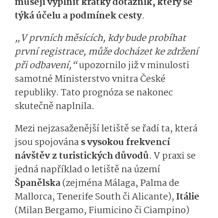
musejí vyplnit krátký dotazník, který se
týká účelu a podmínek cesty
.
„V prvních měsících, kdy bude probíhat
první registrace, může docházet ke zdržení
při odbavení,“
upozornilo již v minulosti
samotné Ministerstvo vnitra České
republiky. Tato prognóza se nakonec
skutečně naplnila.
Mezi nejzasaženější letiště se řadí ta, která
jsou spojována
s vysokou frekvencí
návštěv z turistických důvodů
. V praxi se
jedná například o letiště na území
Španělska
(zejména Málaga, Palma de
Mallorca, Tenerife South či Alicante),
Itálie
(Milan Bergamo, Fiumicino či Ciampino)