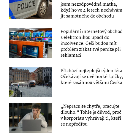
jsem nezodpovědná matka,
když ho ve 4 letech nechávám
jít samotného do obchodu
Populární internetový obchod
s elektronikou upadl do
insolvence. Češi budou mít
problém získat své peníze při
reklamaci
Přichází nejteplejší týden léta:
Očekávají se dvě horké špičky,
které zasáhnou většinu Česka
„Nepracujte chytře, pracujte
dlouho.“ Tohle je důvod, proč
v korporátu vyhrávají ti, kteří
se nepředřou