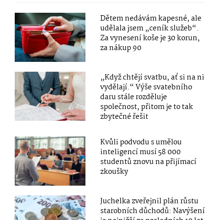
Dětem nedávám kapesné, ale
udělala jsem „ceník služeb“.
Za vynesení koše je 30 korun,
za nákup 90
„Když chtějí svatbu, ať si na ni
vydělají.“ Výše svatebního
daru stále rozděluje
společnost, přitom je to tak
zbytečné řešit
Kvůli podvodu s umělou
inteligencí musí 58 000
studentů znovu na přijímací
zkoušky
Juchelka zveřejnil plán růstu
starobních důchodů: Navýšení