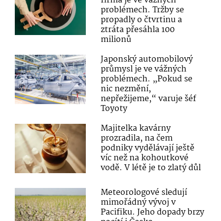
firma je ve vážných
problémech. Tržby se
propadly o čtvrtinu a
ztráta přesáhla 100
milionů
Japonský automobilový
průmysl je ve vážných
problémech. „Pokud se
nic nezmění,
nepřežijeme,“ varuje šéf
Toyoty
Majitelka kavárny
prozradila, na čem
podniky vydělávají ještě
víc než na kohoutkové
vodě. V létě je to zlatý důl
Meteorologové sledují
mimořádný vývoj v
Pacifiku. Jeho dopady brzy