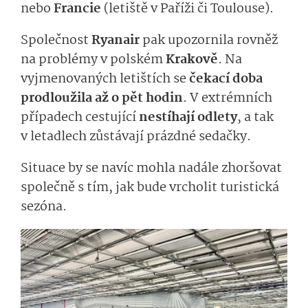
nebo
Francie
(letiště v Paříži či Toulouse).
Společnost
Ryanair
pak upozornila rovněž
na problémy v polském
Krakově
. Na
vyjmenovaných letištích se
čekací doba
prodloužila až o pět hodin
. V extrémních
případech cestující
nestíhají odlety
, a tak
v letadlech zůstávají prázdné sedačky.
Situace by se navíc mohla nadále zhoršovat
společně s tím, jak bude vrcholit turistická
sezóna.