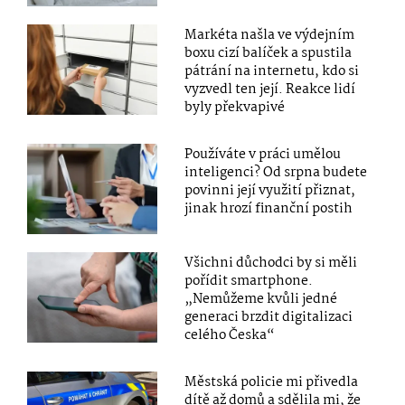
Markéta našla ve výdejním
boxu cizí balíček a spustila
pátrání na internetu, kdo si
vyzvedl ten její. Reakce lidí
byly překvapivé
Používáte v práci umělou
inteligenci? Od srpna budete
povinni její využití přiznat,
jinak hrozí finanční postih
Všichni důchodci by si měli
pořídit smartphone.
„Nemůžeme kvůli jedné
generaci brzdit digitalizaci
celého Česka“
Městská policie mi přivedla
dítě až domů a sdělila mi, že