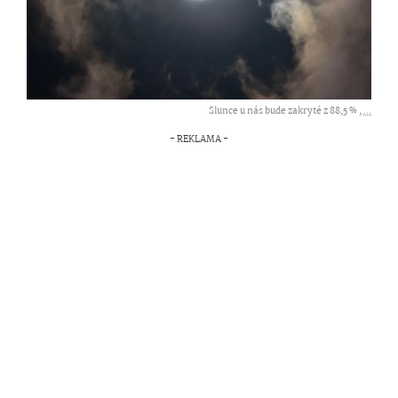
Slunce u nás bude zakryté z 88,5 % ,
...