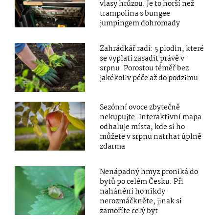
vlasy hrůzou. Je to horší než
trampolína s bungee
jumpingem dohromady
Zahrádkář radí: 5 plodin, které
se vyplatí zasadit právě v
srpnu. Porostou téměř bez
jakékoliv péče až do podzimu
Sezónní ovoce zbytečně
nekupujte. Interaktivní mapa
odhaluje místa, kde si ho
můžete v srpnu natrhat úplně
zdarma
Nenápadný hmyz proniká do
bytů po celém Česku. Při
nahánění ho nikdy
nerozmáčkněte, jinak si
zamoříte celý byt