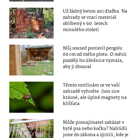
Už žádný beton ani dlažba. Na
zahrady se vrací materiál
oblíbený v 60. letech
minulého století
Můj soused postavil pergolu
60 cm od mého plotu. O měsíc
později ho úřednice vyzvala,
aby ji zboural
Těmto rostlinám se ve vaší
zahradě vyhněte. Jsou sice
krásné, ale úplné magnety na
klíšťata
Může pronajímatel zakázat v
bytě psa nebo kočku? Nahlídli
jsme do zákona a zjistili, kde je