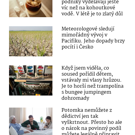
podniky vydělávají ještě
víc než na kohoutkové
vodě. V létě je to zlatý důl
Meteorologové sledují
mimořádný vývoj v
Pacifiku. Jeho dopady brzy
pocítí i Česko
Když jsem viděla, co
soused pořídil dětem,
vstávaly mi vlasy hrůzou.
Je to horší než trampolína
s bungee jumpingem
dohromady
Potomka nemůžete z
dědictví jen tak
vyškrtnout. Přesto ho ale
o nárok na povinný podíl
můžete legálně připravit