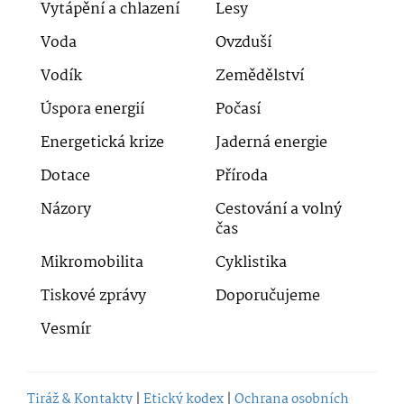
Vytápění a chlazení
Lesy
Voda
Ovzduší
Vodík
Zemědělství
Úspora energií
Počasí
Energetická krize
Jaderná energie
Dotace
Příroda
Názory
Cestování a volný
čas
Mikromobilita
Cyklistika
Tiskové zprávy
Doporučujeme
Vesmír
Tiráž & Kontakty
|
Etický kodex
|
Ochrana osobních