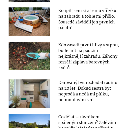
Koupil jsem si z Temu vířivku
na zahradu a tohle mi přišlo.
Sousedé záviděli jen prvních
pár dní
Kdo zasadí první hlízy v srpnu,
bude mít na podzim
nejkrásnější zahradu. Záhony
rozzáří záplava barevných
květů
Darovaný byt rozhádal rodinu
na 20 let. Dokud sestra byt
neprodá a nedá mi půlku,
nepromluvím s ní
Co dělat s trávníkem
spáleným sluncem? Zalévání