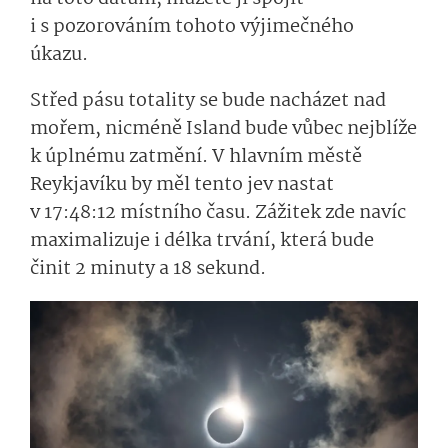
i s pozorováním tohoto výjimečného
úkazu.
Střed pásu totality se bude nacházet nad
mořem, nicméně Island bude vůbec nejblíže
k úplnému zatmění. V hlavním městě
Reykjavíku by měl tento jev nastat
v 17:48:12 místního času. Zážitek zde navíc
maximalizuje i délka trvání, která bude
činit 2 minuty a 18 sekund.