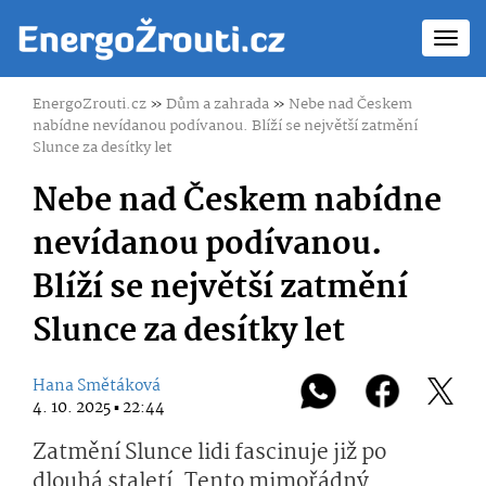
Toggl
navig
EnergoZrouti.cz
»
Dům a zahrada
»
Nebe nad Českem
nabídne nevídanou podívanou. Blíží se největší zatmění
Slunce za desítky let
Nebe nad Českem nabídne
nevídanou podívanou.
Blíží se největší zatmění
Slunce za desítky let
Hana Smětáková
4. 10. 2025 ▪ 22:44
Zatmění Slunce lidi fascinuje již po
dlouhá staletí. Tento mimořádný