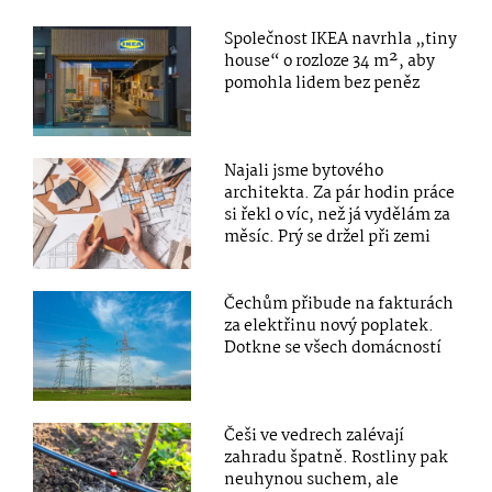
Společnost IKEA navrhla „tiny
house“ o rozloze 34 m², aby
pomohla lidem bez peněz
Najali jsme bytového
architekta. Za pár hodin práce
si řekl o víc, než já vydělám za
měsíc. Prý se držel při zemi
Čechům přibude na fakturách
za elektřinu nový poplatek.
Dotkne se všech domácností
Češi ve vedrech zalévají
zahradu špatně. Rostliny pak
neuhynou suchem, ale