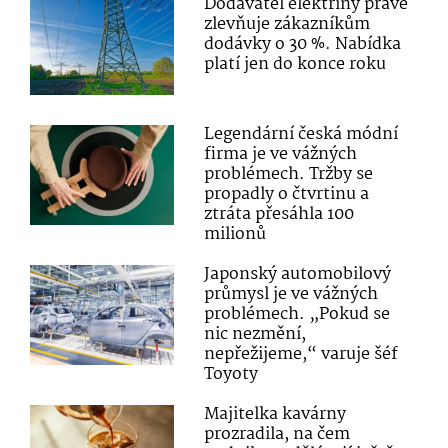
Dodavatel elektřiny právě
zlevňuje zákazníkům
dodávky o 30 %. Nabídka
platí jen do konce roku
Legendární česká módní
firma je ve vážných
problémech. Tržby se
propadly o čtvrtinu a
ztráta přesáhla 100
milionů
Japonský automobilový
průmysl je ve vážných
problémech. „Pokud se
nic nezmění,
nepřežijeme,“ varuje šéf
Toyoty
Majitelka kavárny
prozradila, na čem