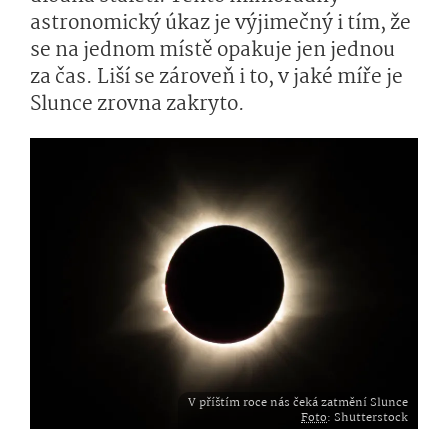
astronomický úkaz je výjimečný i tím, že
se na jednom místě opakuje jen jednou
za čas. Liší se zároveň i to, v jaké míře je
Slunce zrovna zakryto.
V příštím roce nás čeká zatmění Slunce
Foto
: Shutterstock