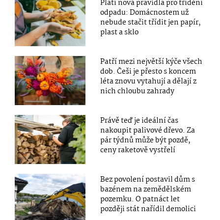
Platí nová pravidla pro třídění
odpadu: Domácnostem už
nebude stačit třídit jen papír,
plast a sklo
Patří mezi největší kýče všech
dob. Češi je přesto s koncem
léta znovu vytahují a dělají z
nich chloubu zahrady
Právě teď je ideální čas
nakoupit palivové dřevo. Za
pár týdnů může být pozdě,
ceny raketově vystřelí
Bez povolení postavil dům s
bazénem na zemědělském
pozemku. O patnáct let
později stát nařídil demolici