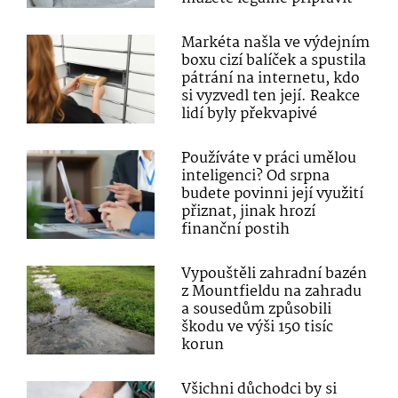
Markéta našla ve výdejním
boxu cizí balíček a spustila
pátrání na internetu, kdo
si vyzvedl ten její. Reakce
lidí byly překvapivé
Používáte v práci umělou
inteligenci? Od srpna
budete povinni její využití
přiznat, jinak hrozí
finanční postih
Vypouštěli zahradní bazén
z Mountfieldu na zahradu
a sousedům způsobili
škodu ve výši 150 tisíc
korun
Všichni důchodci by si