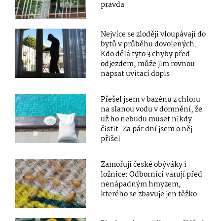
pravda
Nejvíce se zloději vloupávají do
bytů v průběhu dovolených.
Kdo dělá tyto 3 chyby před
odjezdem, může jim rovnou
napsat uvítací dopis
Přešel jsem v bazénu z chloru
na slanou vodu v domnění, že
už ho nebudu muset nikdy
čistit. Za pár dní jsem o něj
přišel
Zamořují české obýváky i
ložnice: Odborníci varují před
nenápadným hmyzem,
kterého se zbavuje jen těžko