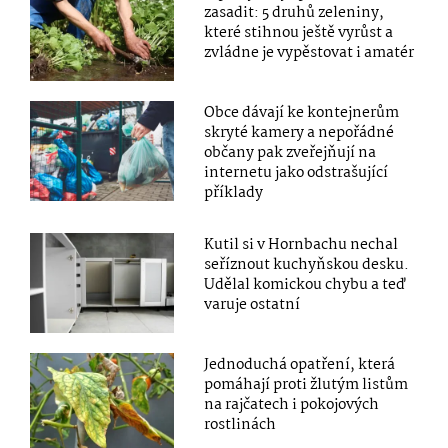
zasadit: 5 druhů zeleniny,
které stihnou ještě vyrůst a
zvládne je vypěstovat i amatér
Obce dávají ke kontejnerům
skryté kamery a nepořádné
občany pak zveřejňují na
internetu jako odstrašující
příklady
Kutil si v Hornbachu nechal
seříznout kuchyňskou desku.
Udělal komickou chybu a teď
varuje ostatní
Jednoduchá opatření, která
pomáhají proti žlutým listům
na rajčatech i pokojových
rostlinách