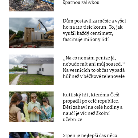
špatnou zálivkou
Dům postavil za měsíc a vyšel
ho na 110 tisíc korun. To, jak
využil každý centimetr,
fascinuje miliony lidí
„Na co nemám peníze já,
nebude mít ani můj soused.“
Na vesnicích to občas vypadá
hůř než v béčkové telenovele
Kutilský hit, kterému Češi
propadli po celé republice.
Děti zabaví na celé hodiny a
naučí je víc než školní
učebnice
Srpen je nejlepší čas něco