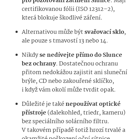
pro pozorování zatmění Slunce
. Mají
certifikovanou fólii (ISO 12312–2),
která blokuje škodlivé záření.
Alternativou může být
svařovací sklo
,
ale pouze s tmavostí 13 nebo 14.
Nikdy
se nedívejte přímo do Slunce
bez ochrany
. Dostatečnou ochranu
přitom nedokážou zajistit ani sluneční
brýle, CD nebo zakouřené sklíčko,
i když vám okolí může tvrdit opak.
Důležité je také
nepoužívat optické
přístroje
(dalekohled, triedr, kameru)
bez speciálního solárního filtru.
V takovém případě totiž hrozí trvalé a
okamžité poškození oční sítnice.