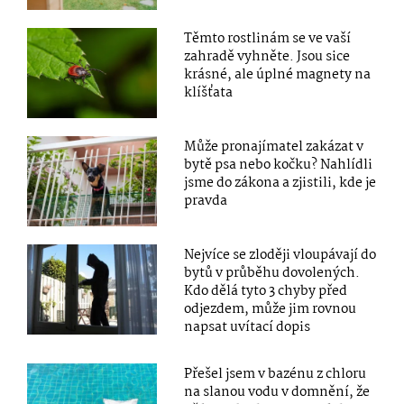
Těmto rostlinám se ve vaší
zahradě vyhněte. Jsou sice
krásné, ale úplné magnety na
klíšťata
Může pronajímatel zakázat v
bytě psa nebo kočku? Nahlídli
jsme do zákona a zjistili, kde je
pravda
Nejvíce se zloději vloupávají do
bytů v průběhu dovolených.
Kdo dělá tyto 3 chyby před
odjezdem, může jim rovnou
napsat uvítací dopis
Přešel jsem v bazénu z chloru
na slanou vodu v domnění, že