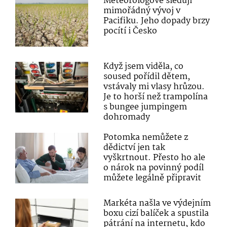
Meteorologové sledují
mimořádný vývoj v
Pacifiku. Jeho dopady brzy
pocítí i Česko
Když jsem viděla, co
soused pořídil dětem,
vstávaly mi vlasy hrůzou.
Je to horší než trampolína
s bungee jumpingem
dohromady
Potomka nemůžete z
dědictví jen tak
vyškrtnout. Přesto ho ale
o nárok na povinný podíl
můžete legálně připravit
Markéta našla ve výdejním
boxu cizí balíček a spustila
pátrání na internetu, kdo