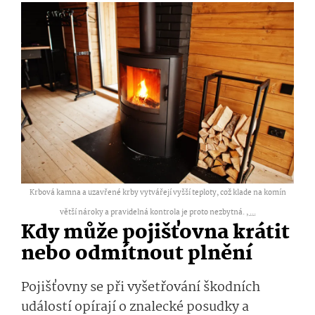
Krbová kamna a uzavřené krby vytvářejí vyšší teploty, což klade na komín
větší nároky a pravidelná kontrola je proto nezbytná. ,
...
Kdy může pojišťovna krátit
nebo odmítnout plnění
Pojišťovny se při vyšetřování škodních
událostí opírají o znalecké posudky a