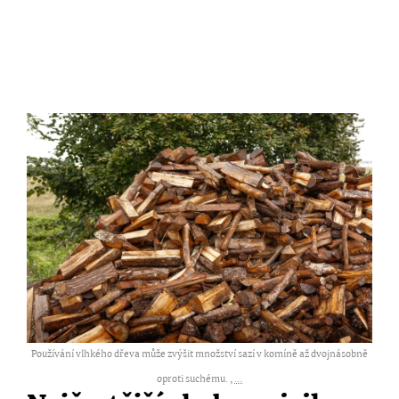
Používání vlhkého dřeva může zvýšit množství sazí v komíně až dvojnásobně
oproti suchému. ,
...