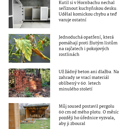
Kutil si v Hornbachu nechal
seříznout kuchyňskou desku.
Udělal komickou chybu a teď
varuje ostatní
Jednoduchá opatření, která
pomáhají proti žlutým listům
na rajčatech i pokojových
rostlinách
Už žádný beton ani dlažba. Na
zahrady se vrací materiál
oblíbený v 60. letech
minulého století
Můj soused postavil pergolu
60 cm od mého plotu. O měsíc
později ho úřednice vyzvala,
aby ji zboural