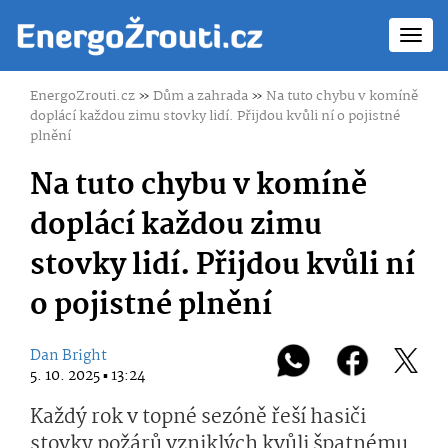
Toggl
navig
EnergoZrouti.cz
»
Dům a zahrada
»
Na tuto chybu v komíně
doplácí každou zimu stovky lidí. Přijdou kvůli ní o pojistné
plnění
Na tuto chybu v komíně
doplácí každou zimu
stovky lidí. Přijdou kvůli ní
o pojistné plnění
Dan Bright
5. 10. 2025 ▪ 13:24
Každý rok v topné sezóně řeší hasiči
stovky požárů vzniklých kvůli špatnému