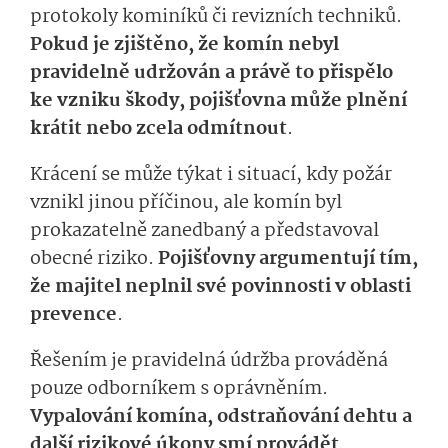
protokoly kominíků či revizních techniků.
Pokud je zjištěno, že komín nebyl
pravidelně udržován a právě to přispělo
ke vzniku škody, pojišťovna může plnění
krátit nebo zcela odmítnout
.
Krácení se může týkat i situací, kdy požár
vznikl jinou příčinou, ale komín byl
prokazatelně zanedbaný a představoval
obecné riziko.
Pojišťovny argumentují tím,
že majitel neplnil své povinnosti v oblasti
prevence
.
Řešením je pravidelná údržba prováděná
pouze odborníkem s oprávněním.
Vypalování komína, odstraňování dehtu a
další rizikové úkony smí provádět