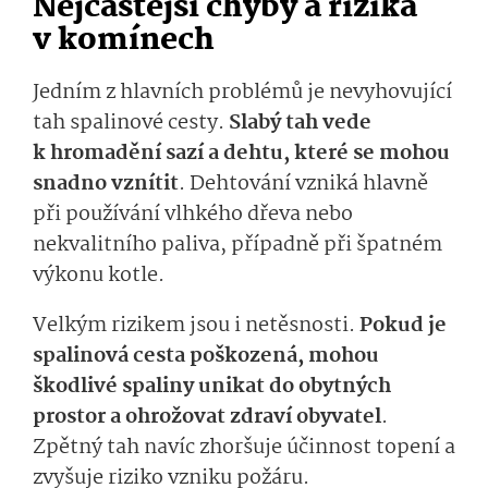
Nejčastější chyby a rizika
v komínech
Jedním z hlavních problémů je nevyhovující
tah spalinové cesty.
Slabý tah vede
k hromadění sazí a dehtu, které se mohou
snadno vznítit
. Dehtování vzniká hlavně
při používání vlhkého dřeva nebo
nekvalitního paliva, případně při špatném
výkonu kotle.
Velkým rizikem jsou i netěsnosti.
Pokud je
spalinová cesta poškozená, mohou
škodlivé spaliny unikat do obytných
prostor a ohrožovat zdraví obyvatel
.
Zpětný tah navíc zhoršuje účinnost topení a
zvyšuje riziko vzniku požáru.