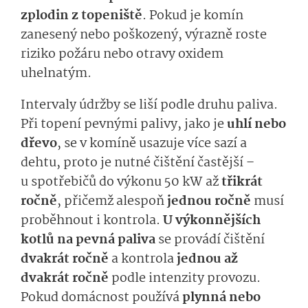
zplodin z topeniště
. Pokud je komín
zanesený nebo poškozený, výrazně roste
riziko požáru nebo otravy oxidem
uhelnatým.
Intervaly údržby se liší podle druhu paliva.
Při topení pevnými palivy, jako je
uhlí nebo
dřevo
, se v komíně usazuje více sazí a
dehtu, proto je nutné čištění častější –
u spotřebičů do výkonu 50 kW až
třikrát
ročně
, přičemž alespoň
jednou ročně
musí
proběhnout i kontrola.
U výkonnějších
kotlů na pevná paliva
se provádí čištění
dvakrát ročně
a kontrola
jednou až
dvakrát ročně
podle intenzity provozu.
Pokud domácnost používá
plynná nebo