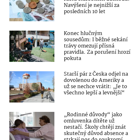
Navýšení je nejnižší za
posledních 10 let
Konec hlučným
sousedům: I běžné sekání
trávy omezují přísná
pravidla. Za porušení hrozí
pokuta
Starší pár z Česka odjel na
dovolenou do Ameriky a
už se nechce vrátit: „Je to
všechno lepší a levnější“
„Rodinné důvody“ jako
omluvenka dítěte už
nestačí. Školy chtějí znát
skutečný důvod absence a
strkají nos do soukromí