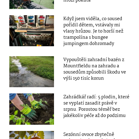
hrozí pokuta
Když jsem viděla, co soused
pořídil dětem, vstávaly mi
vlasy hrůzou. Je to horší než
trampolína s bungee
jumpingem dohromady
Vypouštěli zahradní bazén z
Mountfieldu na zahradu a
sousedům způsobili škodu ve
výši 150 tisíc korun
Zahrádkář radí: 5 plodin, které
se vyplatí zasadit právě v
srpnu. Porostou téměř bez
jakékoliv péče až do podzimu
Sezónní ovoce zbytečně