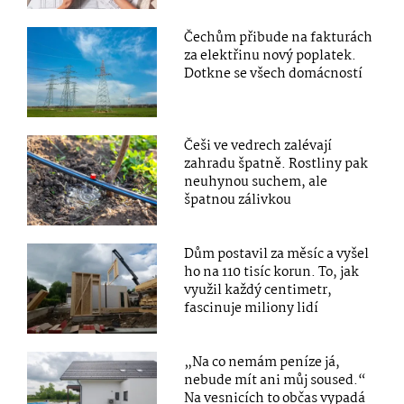
Čechům přibude na fakturách
za elektřinu nový poplatek.
Dotkne se všech domácností
Češi ve vedrech zalévají
zahradu špatně. Rostliny pak
neuhynou suchem, ale
špatnou zálivkou
Dům postavil za měsíc a vyšel
ho na 110 tisíc korun. To, jak
využil každý centimetr,
fascinuje miliony lidí
„Na co nemám peníze já,
nebude mít ani můj soused.“
Na vesnicích to občas vypadá