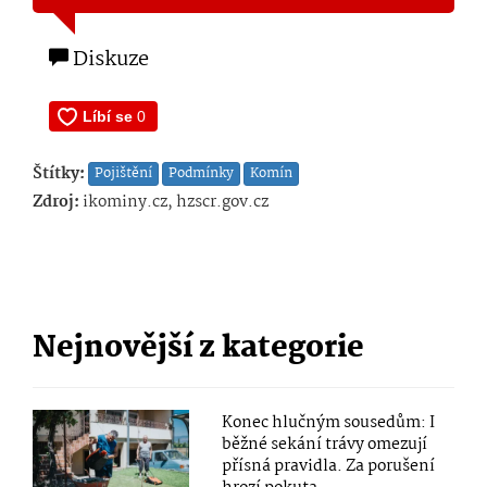
Diskuze
Štítky:
Pojištění
Podmínky
Komín
Zdroj:
ikominy.cz, hzscr.gov.cz
Nejnovější z kategorie
Konec hlučným sousedům: I
běžné sekání trávy omezují
přísná pravidla. Za porušení