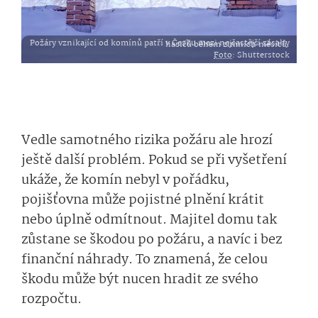
Požáry vznikající od komínů patří v Česku mezi nejčastější zásahy hasičů během zimních měsíců.
Foto
: Shutterstock
Vedle samotného rizika požáru ale hrozí
ještě další problém. Pokud se při vyšetření
ukáže, že komín nebyl v pořádku,
pojišťovna může pojistné plnění krátit
nebo úplně odmítnout. Majitel domu tak
zůstane se škodou po požáru, a navíc i bez
finanční náhrady. To znamená, že celou
škodu může být nucen hradit ze svého
rozpočtu.