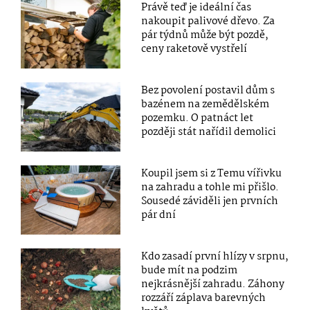
Právě teď je ideální čas
nakoupit palivové dřevo. Za
pár týdnů může být pozdě,
ceny raketově vystřelí
Bez povolení postavil dům s
bazénem na zemědělském
pozemku. O patnáct let
později stát nařídil demolici
Koupil jsem si z Temu vířivku
na zahradu a tohle mi přišlo.
Sousedé záviděli jen prvních
pár dní
Kdo zasadí první hlízy v srpnu,
bude mít na podzim
nejkrásnější zahradu. Záhony
rozzáří záplava barevných