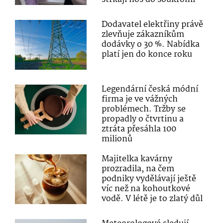
Dodavatel elektřiny právě
zlevňuje zákazníkům
dodávky o 30 %. Nabídka
platí jen do konce roku
Legendární česká módní
firma je ve vážných
problémech. Tržby se
propadly o čtvrtinu a
ztráta přesáhla 100
milionů
Majitelka kavárny
prozradila, na čem
podniky vydělávají ještě
víc než na kohoutkové
vodě. V létě je to zlatý důl