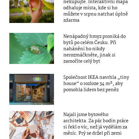
nekupujte. Interaktivní mapa
odhaluje místa, kde si ho
můžete v srpnu natrhat úplně
zdarma
Nenápadný hmyz proniká do
bytů po celém Česku. Při
nahánění ho nikdy
nerozmáčkněte, jinak si
zamoříte celý byt
Společnost IKEA navrhla „tiny
house“ o rozloze 34 m², aby
pomohla lidem bez peněz
Najali jsme bytového
architekta. Za pár hodin práce
si řekl o víc, než já vydělám za
měsíc. Prý se držel při zemi