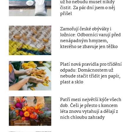
už ho nebudu muset nikdy
čistit. Za pár dní jsem o něj
přišel
Zamořují české obýváky i
ložnice: Odborníci varují před
nenápadným hmyzem,
kterého se zbavuje jen těžko
Platí nová pravidla pro třídění
odpadu: Domácnostem už
nebude stačit třídit jen papír,
plast a sklo
Patří mezi největší kýče všech
dob. Češi je přesto s koncem
léta znovu vytahují a dělají z
nich chloubu zahrady