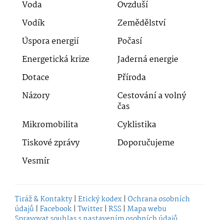
Voda
Ovzduší
Vodík
Zemědělství
Úspora energií
Počasí
Energetická krize
Jaderná energie
Dotace
Příroda
Názory
Cestování a volný
čas
Mikromobilita
Cyklistika
Tiskové zprávy
Doporučujeme
Vesmír
Tiráž & Kontakty
|
Etický kodex
|
Ochrana osobních
údajů
|
Facebook
|
Twitter
|
RSS
|
Mapa webu
Spravovat souhlas s nastavením osobních údajů