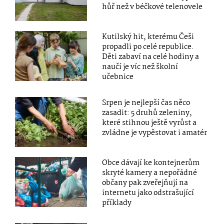
hůř než v béčkové telenovele
Kutilský hit, kterému Češi
propadli po celé republice.
Děti zabaví na celé hodiny a
naučí je víc než školní
učebnice
Srpen je nejlepší čas něco
zasadit: 5 druhů zeleniny,
které stihnou ještě vyrůst a
zvládne je vypěstovat i amatér
Obce dávají ke kontejnerům
skryté kamery a nepořádné
občany pak zveřejňují na
internetu jako odstrašující
příklady