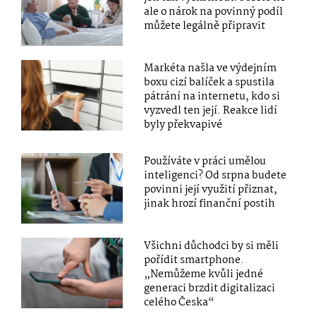
ale o nárok na povinný podíl
můžete legálně připravit
Markéta našla ve výdejním
boxu cizí balíček a spustila
pátrání na internetu, kdo si
vyzvedl ten její. Reakce lidí
byly překvapivé
Používáte v práci umělou
inteligenci? Od srpna budete
povinni její využití přiznat,
jinak hrozí finanční postih
Všichni důchodci by si měli
pořídit smartphone.
„Nemůžeme kvůli jedné
generaci brzdit digitalizaci
celého Česka“