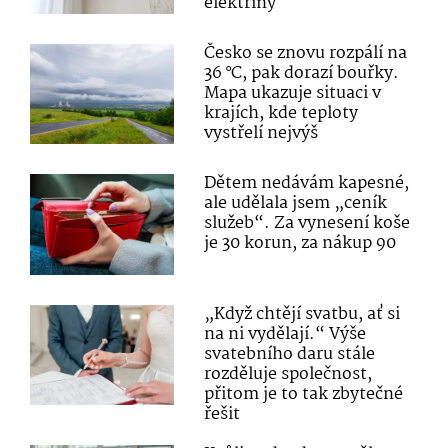
elektřiny
Česko se znovu rozpálí na
36 °C, pak dorazí bouřky.
Mapa ukazuje situaci v
krajích, kde teploty
vystřelí nejvýš
Dětem nedávám kapesné,
ale udělala jsem „ceník
služeb“. Za vynesení koše
je 30 korun, za nákup 90
„Když chtějí svatbu, ať si
na ni vydělají.“ Výše
svatebního daru stále
rozděluje společnost,
přitom je to tak zbytečné
řešit