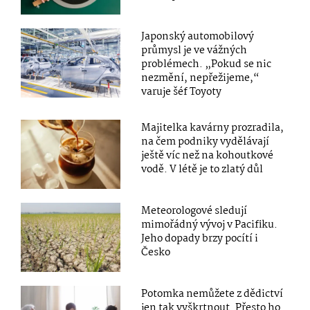
Japonský automobilový
průmysl je ve vážných
problémech. „Pokud se nic
nezmění, nepřežijeme,“
varuje šéf Toyoty
Majitelka kavárny prozradila,
na čem podniky vydělávají
ještě víc než na kohoutkové
vodě. V létě je to zlatý důl
Meteorologové sledují
mimořádný vývoj v Pacifiku.
Jeho dopady brzy pocítí i
Česko
Potomka nemůžete z dědictví
jen tak vyškrtnout. Přesto ho