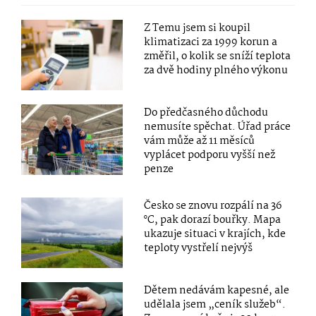
Z Temu jsem si koupil
klimatizaci za 1999 korun a
změřil, o kolik se sníží teplota
za dvě hodiny plného výkonu
Do předčasného důchodu
nemusíte spěchat. Úřad práce
vám může až 11 měsíců
vyplácet podporu vyšší než
penze
Česko se znovu rozpálí na 36
°C, pak dorazí bouřky. Mapa
ukazuje situaci v krajích, kde
teploty vystřelí nejvýš
Dětem nedávám kapesné, ale
udělala jsem „ceník služeb“.