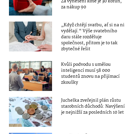
Za vynesení koše je 30 korun,
za nákup 90
„Když chtějí svatbu, ať si na ni
vydělají.“ Výše svatebního
daru stále rozděluje
společnost, přitom je to tak
zbytečné řešit
Kvůli podvodu s umělou
inteligencí musí 58 000
studentů znovu na přijímací
zkoušky
Juchelka zveřejnil plán růstu
starobních důchodů: Navýšení
je nejnižší za posledních 10 let