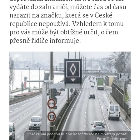
vydáte do zahraničí, můžete čas od času
narazit na značku, která se v České
republice nepoužívá. Vzhledem k tomu
pro vás může být obtížné určit, o čem
přesně řidiče informuje.
Značka má podobu bílého kosočtverce na modrém pozadí
Foto
: Reddit.com