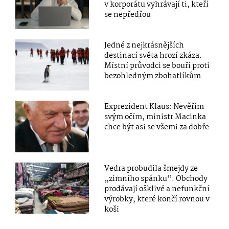
v korporátu vyhrávají ti, kteří
se nepředřou
Jedné z nejkrásnějších
destinací světa hrozí zkáza.
Místní průvodci se bouří proti
bezohledným zbohatlíkům
Exprezident Klaus: Nevěřím
svým očím, ministr Macinka
chce být asi se všemi za dobře
Vedra probudila šmejdy ze
„zimního spánku“. Obchody
prodávají ošklivé a nefunkční
výrobky, které končí rovnou v
koši