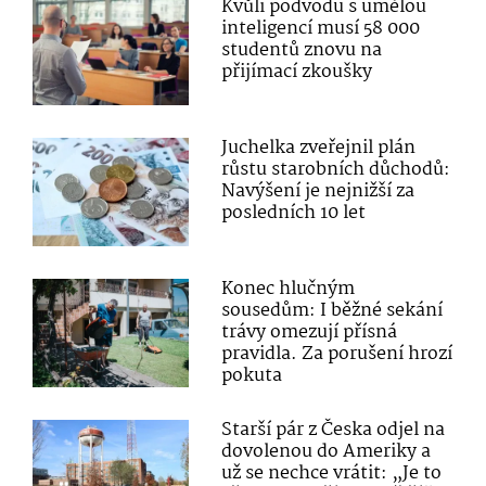
Kvůli podvodu s umělou
inteligencí musí 58 000
studentů znovu na
přijímací zkoušky
Juchelka zveřejnil plán
růstu starobních důchodů:
Navýšení je nejnižší za
posledních 10 let
Konec hlučným
sousedům: I běžné sekání
trávy omezují přísná
pravidla. Za porušení hrozí
pokuta
Starší pár z Česka odjel na
dovolenou do Ameriky a
už se nechce vrátit: „Je to