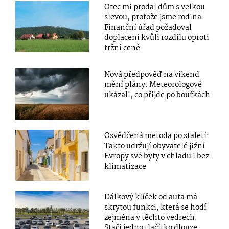
Otec mi prodal dům s velkou
slevou, protože jsme rodina.
Finanční úřad požadoval
doplacení kvůli rozdílu oproti
tržní ceně
Nová předpověď na víkend
mění plány. Meteorologové
ukázali, co přijde po bouřkách
Osvědčená metoda po staletí:
Takto udržují obyvatelé jižní
Evropy své byty v chladu i bez
klimatizace
Dálkový klíček od auta má
skrytou funkci, která se hodí
zejména v těchto vedrech.
Stačí jedno tlačítko dlouze