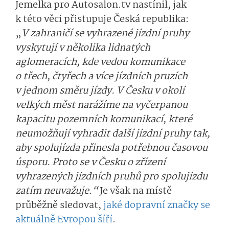
Jemelka pro Autosalon.tv nastínil, jak
k této věci přistupuje Česká republika:
„
V zahraničí se vyhrazené jízdní pruhy
vyskytují v několika lidnatých
aglomeracích, kde vedou komunikace
o třech, čtyřech a více jízdních pruzích
v jednom směru jízdy. V Česku v okolí
velkých měst narážíme na vyčerpanou
kapacitu pozemních komunikací, které
neumožňují vyhradit další jízdní pruhy tak,
aby spolujízda přinesla potřebnou časovou
úsporu. Proto se v Česku o zřízení
vyhrazených jízdních pruhů pro spolujízdu
zatím neuvažuje.“
Je však na místě
průběžně sledovat,
jaké dopravní značky se
aktuálně Evropou šíří
.