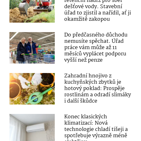
retenční nádrž pro sběr
dešťové vody. Stavební
úřad to zjistil a nařídil, ať ji
okamžitě zakopou
Do předčasného důchodu
nemusíte spěchat. Úřad
práce vám může až 11
měsíců vyplácet podporu
vyšší než penze
Zahradní hnojivo z
kuchyňských zbytků je
hotový poklad: Prospěje
rostlinám a odradí slimáky
i další škůdce
Konec klasických
klimatizací: Nová
technologie chladí tišeji a
spotřebuje výrazně méně