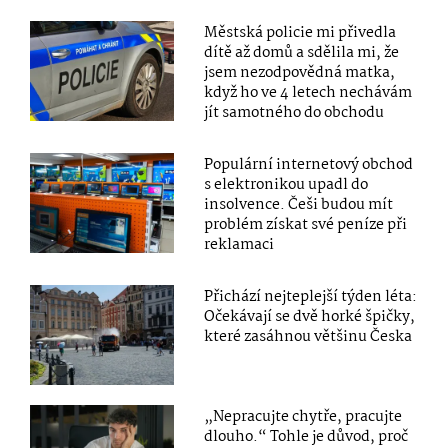
Městská policie mi přivedla
dítě až domů a sdělila mi, že
jsem nezodpovědná matka,
když ho ve 4 letech nechávám
jít samotného do obchodu
Populární internetový obchod
s elektronikou upadl do
insolvence. Češi budou mít
problém získat své peníze při
reklamaci
Přichází nejteplejší týden léta:
Očekávají se dvě horké špičky,
které zasáhnou většinu Česka
„Nepracujte chytře, pracujte
dlouho.“ Tohle je důvod, proč