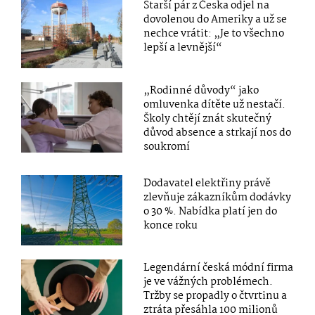
Starší pár z Česka odjel na
dovolenou do Ameriky a už se
nechce vrátit: „Je to všechno
lepší a levnější“
„Rodinné důvody“ jako
omluvenka dítěte už nestačí.
Školy chtějí znát skutečný
důvod absence a strkají nos do
soukromí
Dodavatel elektřiny právě
zlevňuje zákazníkům dodávky
o 30 %. Nabídka platí jen do
konce roku
Legendární česká módní firma
je ve vážných problémech.
Tržby se propadly o čtvrtinu a
ztráta přesáhla 100 milionů