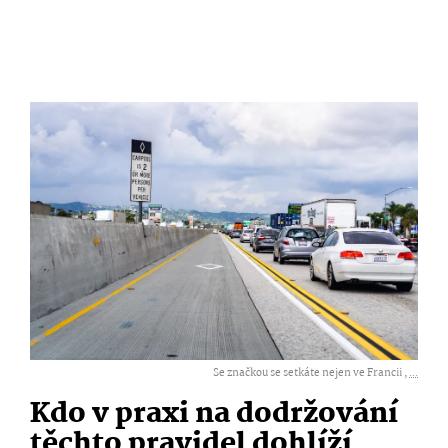
Se značkou se setkáte nejen ve Francii ,
...
Kdo v praxi na dodržování
těchto pravidel dohlíží