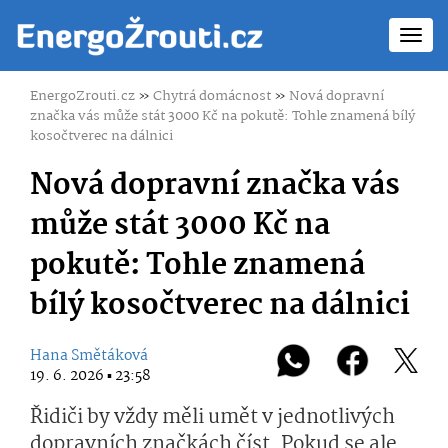
Toggl
navig
EnergoZrouti.cz
»
Chytrá domácnost
»
Nová dopravní
značka vás může stát 3000 Kč na pokutě: Tohle znamená bílý
kosočtverec na dálnici
Nová dopravní značka vás
může stát 3000 Kč na
pokutě: Tohle znamená
bílý kosočtverec na dálnici
Hana Smětáková
19. 6. 2026 ▪ 23:58
Řidiči by vždy měli umět v jednotlivých
dopravních značkách číst. Pokud se ale