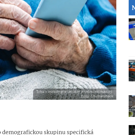
Trhu s mobily pro seniory je velmi rozmanitý.
Foto
: Shutterstock
to demografickou skupinu specifická