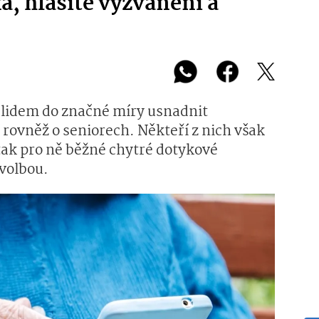
ka, hlasité vyzvánění a
 lidem do značné míry usnadnit
 rovněž o seniorech. Někteří z nich však
tak pro ně běžné chytré dotykové
 volbou.