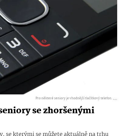
Pro některé seniory je vhodnější tlačítkový telefon. ,
...
 seniory se zhoršenými
ry, se kterými se můžete aktuálně na trhu