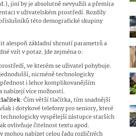
.), jiní by je absolutně nevyužili a přemíra
ientaci v uživatelském prostředí. Rozdíly
příslušníků této demografické skupiny
it alespoň základní shrnutí parametrů a
dné vzít v potaz. Jde zejména o:
 prostředí, ve kterém se uživatel pohybuje.
jjednodušší, nicméně technologicky
 přednost i lehce komplikovanějším
la nabízejí více možností.
tlačítek
: Čím větší tlačítka, tím snadnější
 však i dotykové telefony pro seniory, které
 technologicky vyspělejší zástupce starších
pak ovlivňuje čitelnost textu apod.
ry mohou nabízet celou řadu rozličných