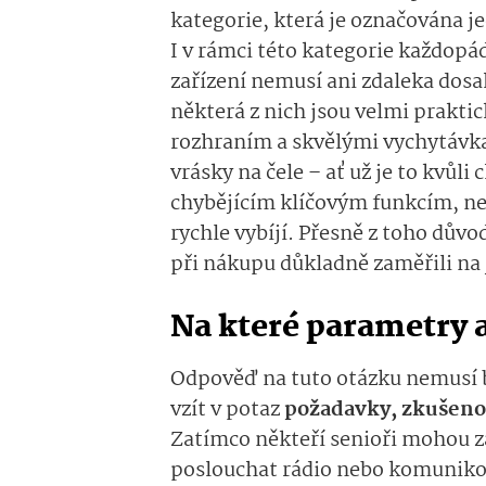
kategorie, která je označována j
I v rámci této kategorie každopád
zařízení nemusí ani zdaleka dos
některá z nich jsou velmi prakt
rozhraním a skvělými vychytávka
vrásky na čele – ať už je to kvůl
chybějícím klíčovým funkcím, neb
rychle vybíjí. Přesně z toho důvo
při nákupu důkladně zaměřili na 
Na které parametry a
Odpověď na tuto otázku nemusí b
vzít v potaz
požadavky, zkušenost
Zatímco někteří senioři mohou z
poslouchat rádio nebo komunikov