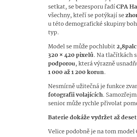
setkat, se bezesporu řadí
CPA Ha
všechny, kteří se potýkají se
zho
u této demografické skupiny bohu
typ.
Model se může pochlubit
2,8pal
320 × 420 pixelů
. Na tlačítkách 
podporou
, která výrazně usnadň
1 000 až 1 200 korun
.
Nesmírně užitečná je funkce zv
fotografii volajících
. Samozřejmo
senior může rychle přivolat pom
Baterie dokáže vydržet až deset
Velice podobně je na tom model CP