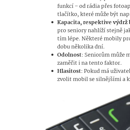
funkcí – od rádia přes fotoa
tlačítko, které může být nap
Kapacita, respektive výdrž 
pro seniory nahlíží stejně j
tím lépe. Některé mobily pro
dobu několika dní.
Odolnost
: Seniorům může mo
zaměřit i na tento faktor.
Hlasitost
: Pokud má uživate
zvolit mobil se silnějšími a