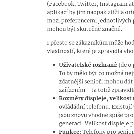
(Facebook, Twitter, Instagram atd
aplikací by jim naopak ztížila or
mezi preferencemi jednotlivých 
mohou být skutečně značné.
I přesto se zákazníkům může hod
vlastností, které je zpravidla vho
Uživatelské rozhraní
: Jde o
To by mělo být co možná ne
zdatnější senioři mohou dát
zařízením – ta totiž zpravid
Rozměry displeje, velikost 
ovládádní telefonu. Existují
jsou znovu vhodné spíše pro
generací. Velikost displeje 
Funkce
: Telefony pro senio