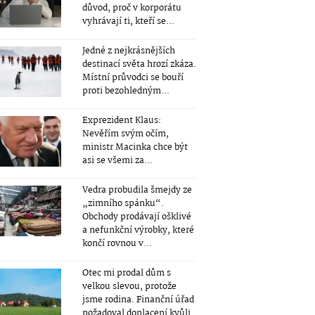
důvod, proč v korporátu
vyhrávají ti, kteří se...
Jedné z nejkrásnějších
destinací světa hrozí zkáza.
Místní průvodci se bouří
proti bezohledným...
Exprezident Klaus:
Nevěřím svým očím,
ministr Macinka chce být
asi se všemi za...
Vedra probudila šmejdy ze
„zimního spánku“.
Obchody prodávají ošklivé
a nefunkční výrobky, které
končí rovnou v...
Otec mi prodal dům s
velkou slevou, protože
jsme rodina. Finanční úřad
požadoval doplacení kvůli