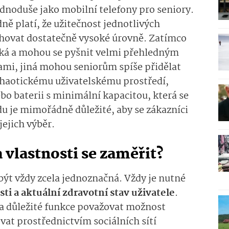
ednoduše jako mobilní telefony pro seniory.
ně platí, že užitečnost jednotlivých
ahovat dostatečně vysoké úrovně. Zatímco
ická a mohou se pyšnit velmi přehledným
mi, jiná mohou seniorům spíše přidělat
i chaotickému uživatelskému prostředí,
o baterii s minimální kapacitou, která se
du je mimořádně důležité, aby se zákazníci
jejich výběr.
 vlastnosti se zaměřit?
ýt vždy zcela jednoznačná. Vždy je nutné
i a aktuální zdravotní stav uživatele
.
a důležité funkce považovat možnost
at prostřednictvím sociálních sítí