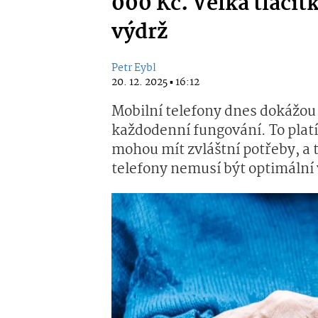
000 Kč. Velká tlačít
výdrž
Petr Eybl
20. 12. 2025 ▪ 16:12
Mobilní telefony dnes dokážou
každodenní fungování. To platí
mohou mít zvláštní potřeby, a 
telefony nemusí být optimální