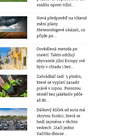
rozdílu oproti tržní...
Nová předpověď na víkend
mění plány.
Meteorologové ukázali, co
přijde po...
Osvědčená metoda po
staletí: Takto udržují
obyvatelé jižní Evropy své
byty v chladu i bez...
Zahrádkář radí: 5 plodin,
které se vyplatí zasadit
právě v srpnu. Porostou
téměř bez jakékoliv péče
až do...
Dálkový klíček od auta má
skrytou funkci, která se
hodí zejména v těchto
vedrech. Stačí jedno
tlačítko dlouze...