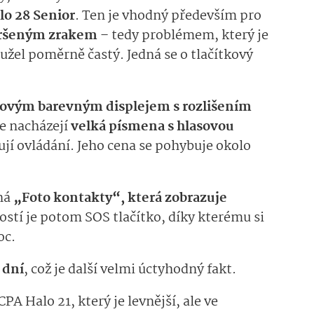
lo 28 Senior
. Ten je vhodný především pro
ršeným zrakem
– tedy problémem, který je
žel poměrně častý. Jedná se o tlačítkový
covým barevným displejem s rozlišením
se nacházejí
velká písmena s hlasovou
ují ovládání. Jeho cena se pohybuje okolo
aná
„Foto kontakty“, která zobrazuje
stí je potom SOS tlačítko, díky kterému si
oc.
 dní
, což je další velmi úctyhodný fakt.
A Halo 21, který je levnější, ale ve