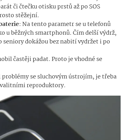
parát či čtečku otisku prstů až po SOS
rosto stěžejní.
baterie
: Na tento parametr se u telefonů
ako u běžných smartphonů. Čím delší výdrž,
 seniory dokážou bez nabití vydržet i po
bil častěji padat. Proto je vhodné se
l problémy se sluchovým ústrojím, je třeba
 kvalitními reproduktory.