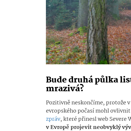
Bude druhá půlka li
mrazivá?
Pozitivně neskončíme, protože v 
evropského počasí mohl ovlivnit
zpráv
, které přinesl web Severe
v Evropě projevit neobvyklý výv