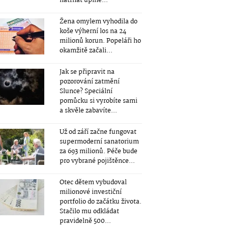
natrhat úplně...
Žena omylem vyhodila do
koše výherní los na 24
milionů korun. Popeláři ho
okamžitě začali...
Jak se připravit na
pozorování zatmění
Slunce? Speciální
pomůcku si vyrobíte sami
a skvěle zabavíte...
Už od září začne fungovat
supermoderní sanatorium
za 693 milionů. Péče bude
pro vybrané pojištěnce...
Otec dětem vybudoval
milionové investiční
portfolio do začátku života.
Stačilo mu odkládat
pravidelně 500...