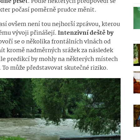
dně pršet
. Podle některých předpovědí se
kter počasí poměrně prudce měnit.
así ovšem není tou nejhorší zprávou, kterou
mu vývoji přinášejí.
Intenzivní deště by
ovoří se o několika frontálních vlnách od
mít kromě nadměrných srážek za následek
odle predikcí by mohly na některých místech
 To může představovat skutečné riziko.