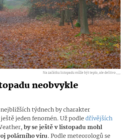
Na začátku listopadu může být teplo, ale deštivo ,
...
stopadu neobvykle
nejbližších týdnech by charakter
 ještě jeden fenomén. Už podle
dřívějších
 Weather,
by se ještě v listopadu mohl
oj polárního víru
. Podle meteorologů se