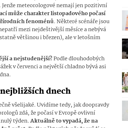
. Jenže meteorologové nemají jen pozitivní
ací může charakter listopadového počasí
 přírodních fenoménů
. Některé scénáře jsou
epatří mezi nejdeštivější měsíce a nebývá
ostatně většinou i březen), ale v letošním
ější a nejstudenější?
Podle dlouhodobých
rážek v červenci a největší chladno bývá asi
edna.
 nejbližších dnech
ečně všelijaké. Uvidíme tedy, jak doopravdy
ologů zdá, že počasí v Evropě ovlivní
inulý týden.
Aktuálně to vypadá, že na