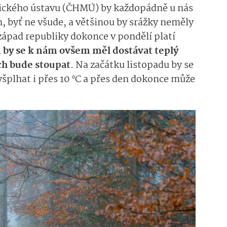
ického ústavu (ČHMÚ) by každopádně u nás
, byť ne všude, a většinou by srážky neměly
ozápad republiky dokonce v pondělí platí
 by se k nám ovšem měl dostávat teplý
ch bude stoupat
. Na začátku listopadu by se
šplhat i přes 10 °C a přes den dokonce může