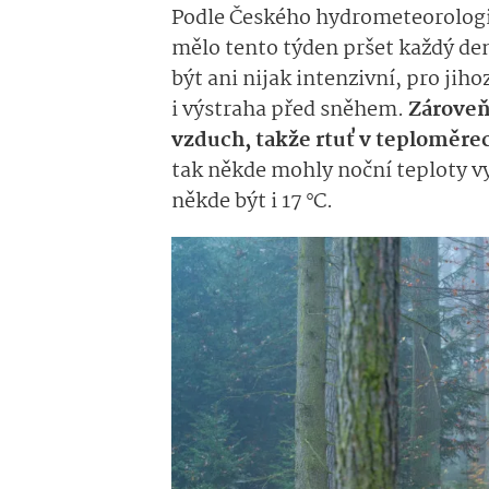
Podle Českého hydrometeorolo­g
mělo tento týden pršet každý den
být ani nijak intenzivní, pro jih
i výstraha před sněhem.
Zároveň
vzduch, takže rtuť v teploměre
tak někde mohly noční teploty vy
někde být i 17 °C.