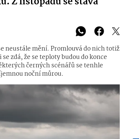
u. Z listopadu se stává
se neustále mění. Promlouvá do nich totiž
se zdá, že se teploty budou do konce
některých černých scénářů se tenhle
íjemnou noční můrou.