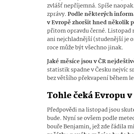
zvlášť nepříjemná. Spíše naopak
zprávy.
Podle některých inform
v Evropě zhoršit hned několik
přitom opravdu černé. Listopad n
ani nejchladnější (studenější je 
roce může být všechno jinak.
Jaké měsíce jsou v ČR nejdeštiv
statistik spadne v Česku nejvíc s
bez většího překvapení během l
Tohle čeká Evropu v
Předpovědi na listopad jsou skut
bude. Nyní se ovšem podle meteor
bouře Benjamin, jež zde řádila m