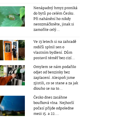
Nenápadný hmyz proniká
do bytů po celém Česku.
Při nahánění ho nikdy
nerozmáčkněte, jinak si
zamoříte celý...
Ve 13 letech si na zahradě
rodičů splnil sen o
vlastním bydlení. Dům
postavil téměř bez cizí...
Omylem se nám podařilo
odjet od benzinky bez
zaplacení. Alespoň jsme
zjistili, co se stane a za jak
dlouho se na to...
Česko dnes zasáhne
bouřková vlna. Nejhorší
počasí přijde odpoledne
mezi 15. a 22....