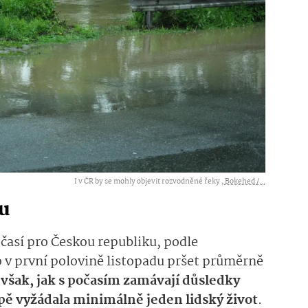
I v ČR by se mohly objevit rozvodněné řeky ,
Bokehed /...
ku
así pro Českou republiku, podle
 v první polovině listopadu pršet průměrně
však, jak s počasím zamávají důsledky
pě vyžádala minimálně jeden lidský život
.