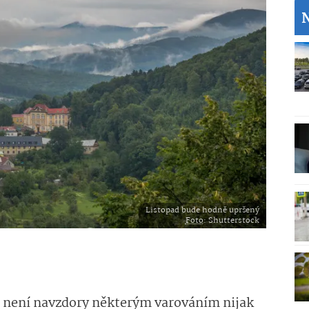
Listopad bude hodně upršený
Foto
: Shutterstock
n není navzdory některým varováním nijak