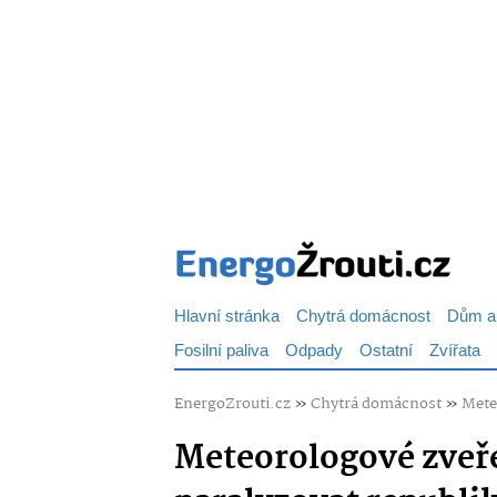
Hlavní stránka
Chytrá domácnost
Dům a
Fosilní paliva
Odpady
Ostatní
Zvířata
EnergoZrouti.cz
»
Chytrá domácnost
»
Mete
Meteorologové zveře