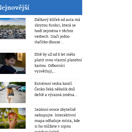
Nejnovější
Dálkový klíček od auta má
skrytou funkci, která se
hodí zejména v těchto
vedrech. Stačí jedno
tlačítko dlouze...
Dítě by už od 8 let mělo
platit svou vlastní platební
kartou. Odborníci
vysvětlují,...
Extrémní vedra končí.
Česko čeká několik dnů
deště a výrazná změna...
Sezónní ovoce zbytečně
nekupujte. Interaktivní
mapa odhaluje místa, kde
si ho můžete v srpnu