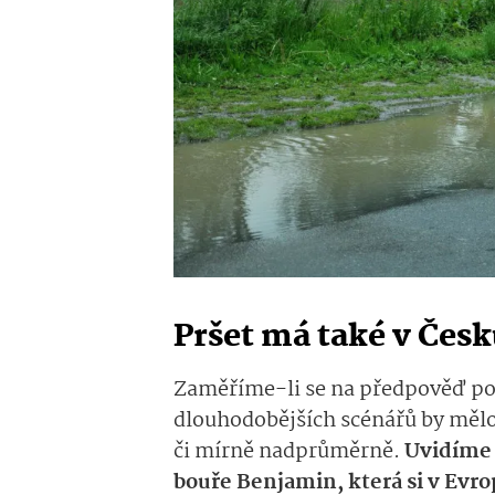
Pršet má také v Čes
Zaměříme-li se na předpověď poč
dlouhodobějších scénářů by mělo
či mírně nadprůměrně.
Uvidíme 
bouře Benjamin, která si v Evro