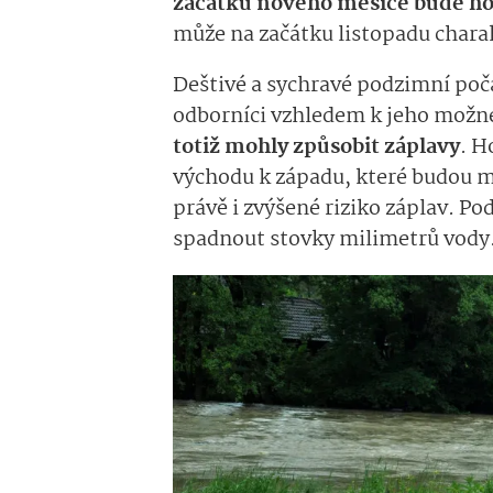
začátku nového měsíce bude ho
může na začátku listopadu chara
Deštivé a sychravé podzimní poč
odborníci vzhledem k jeho možné
totiž mohly způsobit záplavy
. H
východu k západu, které budou 
právě i zvýšené riziko záplav. P
spadnout stovky milimetrů vody.