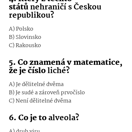
států
nehraničí s Českou
republikou
?
A) Polsko
B) Slovinsko
C) Rakousko
5. Co znamená v matematice,
že je číslo
liché
?
A) Je dělitelné dvěma
B) Je sudé a zároveň prvočíslo
C) Není dělitelné dvěma
6. Co je to
alveola
?
A) druh viru