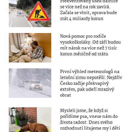
Frekventovaný úsek dálnice
se více než na rok zavírá.
Začala se vlnit, oprava bude
stát 4 miliardy korun
Nová pomoc pro rodiče
vysokoškoláky. Od září budou
mít nárok na více než 7 tisíc
korun měsíčně od státu
První výhled meteorologů na
letošní zimu nepotěší. Nejdřív
Česko zažije překvapivý
extrém, pak udeří mrazivý
obrat
Mysleli jsme, že když si
pořídíme psa, vnese nám do
života radost. Dnes svého
rozhodnutí litujeme my i děti