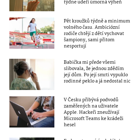
týdne udeří úmorná výheň
Pět kroužků týdně a minimum
volného času. Ambiciózní
rodiče chtějí z dětí vychovat
šampiony, sami přitom
nesportují
Babička mi přede všemi
slibovala, že jednou zdědím
její dům. Po její smrti vypuklo
rodinné peklo a já nedostal nic
V Česku přibývá podvodů
zaměřených na uživatele
Apple. Hackeři zneužívají
Microsoft Teams ke krádeži
hesel