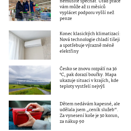
nemusíte spěchat. Úřad práce
vám může až 11 měsíců
vyplácet podporu vyšší než
penze
Konec klasických klimatizací:
Nová technologie chladí tišeji
a spotřebuje výrazně méně
elektřiny
Česko se znovu rozpálí na 36
°C, pak dorazí bouřky. Mapa
ukazuje situaci v krajích, kde
teploty vystřelí nejvýš
Dětem nedávám kapesné, ale
udělala jsem „ceník služeb“.
Za vynesení koše je 30 korun,
za nákup 90