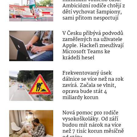
Ambiciózní rodiče chtějí z
dětí vychovat šampiony,
sami přitom nesportují
V Česku přibývá podvodů
zaměřených na uživatele
Apple. Hackeři zneužívají
Microsoft Teams ke
krádeži hesel
Frekventovaný úsek
dálnice se více než na rok
zavírá. Začala se vlnit,
oprava bude stát 4
miliardy korun
Nová pomoc pro rodiče
vysokoškoláky. Od září
budou mít nárok na více
než 7 tisíc korun měsíčně