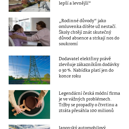
lepší a levnější“
„Rodinné důvody“ jako
omluvenka dítěte už nestačí.
Školy chtějí znát skutečný
důvod absence a strkají nos do
soukromí
Dodavatel elektřiny právě
zlevňuje zákazníkům dodávky
o 30 %. Nabídka platí jen do
konce roku
Legendární česká módní firma
je ve vážných problémech.
Tržby se propadly o čtvrtinu a
ztráta přesáhla 100 milionů
Japonský automobilový