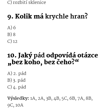
C) rozbití sklenice
9. Kolik má
krychle hran
?
A) 6
B) 8
C) 12
10. Jaký
pád
odpovídá otázce
„bez koho, bez čeho?“
A) 2. pád
B) 3. pád
C) 4. pád
Výsledky:
1A, 2A, 3B, 4B, 5C, 6B, 7A, 8B,
9C, 10A