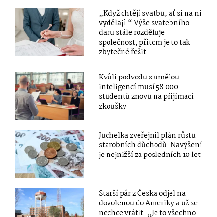
„Když chtějí svatbu, ať si na ni
vydělají.“ Výše svatebního
daru stále rozděluje
společnost, přitom je to tak
zbytečné řešit
Kvůli podvodu s umělou
inteligencí musí 58 000
studentů znovu na přijímací
zkoušky
Juchelka zveřejnil plán růstu
starobních důchodů: Navýšení
je nejnižší za posledních 10 let
Starší pár z Česka odjel na
dovolenou do Ameriky a už se
nechce vrátit: „Je to všechno