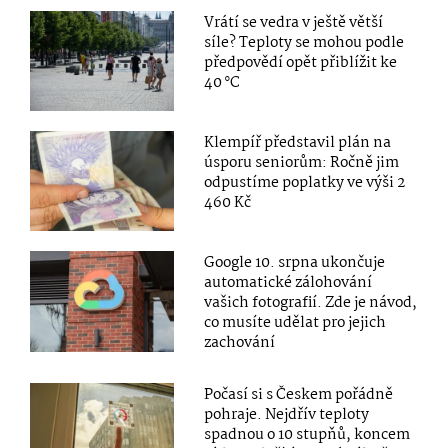
Vrátí se vedra v ještě větší
síle? Teploty se mohou podle
předpovědí opět přiblížit ke
40 °C
Klempíř představil plán na
úsporu seniorům: Ročně jim
odpustíme poplatky ve výši 2
460 Kč
Google 10. srpna ukončuje
automatické zálohování
vašich fotografií. Zde je návod,
co musíte udělat pro jejich
zachování
Počasí si s Českem pořádně
pohraje. Nejdřív teploty
spadnou o 10 stupňů, koncem