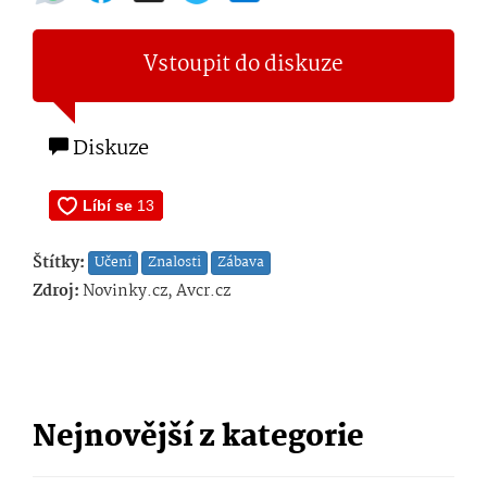
Vstoupit do diskuze
Diskuze
Štítky:
Učení
Znalosti
Zábava
Zdroj:
Novinky.cz, Avcr.cz
Nejnovější z kategorie