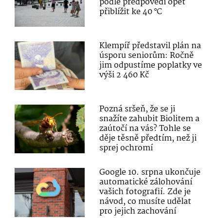
podle předpovědí opět
přiblížit ke 40 °C
Klempíř představil plán na
úsporu seniorům: Ročně
jim odpustíme poplatky ve
výši 2 460 Kč
Pozná sršeň, že se ji
snažíte zahubit Biolitem a
zaútočí na vás? Tohle se
děje těsně předtím, než ji
sprej ochromí
Google 10. srpna ukončuje
automatické zálohování
vašich fotografií. Zde je
návod, co musíte udělat
pro jejich zachování