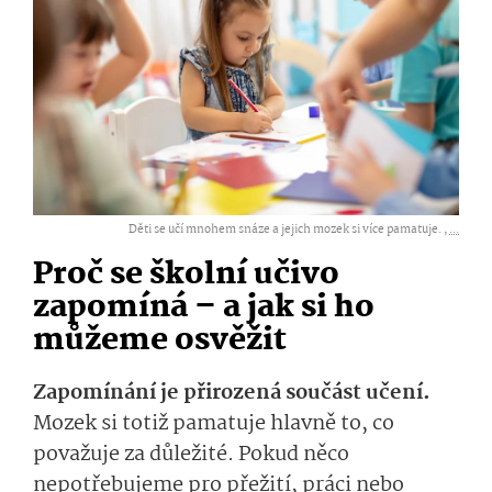
Děti se učí mnohem snáze a jejich mozek si více pamatuje. ,
...
Proč se školní učivo
zapomíná – a jak si ho
můžeme osvěžit
Zapomínání je přirozená součást učení.
Mozek si totiž pamatuje hlavně to, co
považuje za důležité. Pokud něco
nepotřebujeme pro přežití, práci nebo