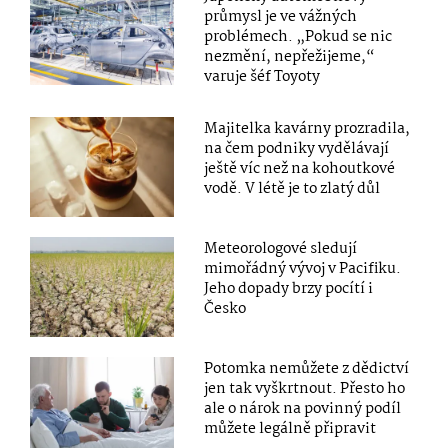
průmysl je ve vážných
problémech. „Pokud se nic
nezmění, nepřežijeme,“
varuje šéf Toyoty
Majitelka kavárny prozradila,
na čem podniky vydělávají
ještě víc než na kohoutkové
vodě. V létě je to zlatý důl
Meteorologové sledují
mimořádný vývoj v Pacifiku.
Jeho dopady brzy pocítí i
Česko
Potomka nemůžete z dědictví
jen tak vyškrtnout. Přesto ho
ale o nárok na povinný podíl
můžete legálně připravit