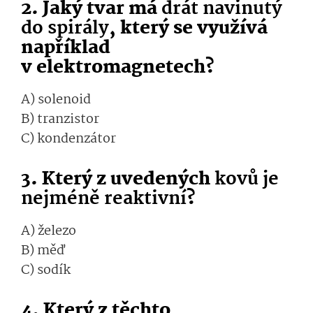
2. Jaký tvar má
drát navinutý
do spirály
, který se využívá
například
v elektromagnetech?
A) solenoid
B) tranzistor
C) kondenzátor
3. Který z uvedených
kovů je
nejméně reaktivní
?
A) železo
B) měď
C) sodík
4. Který z těchto