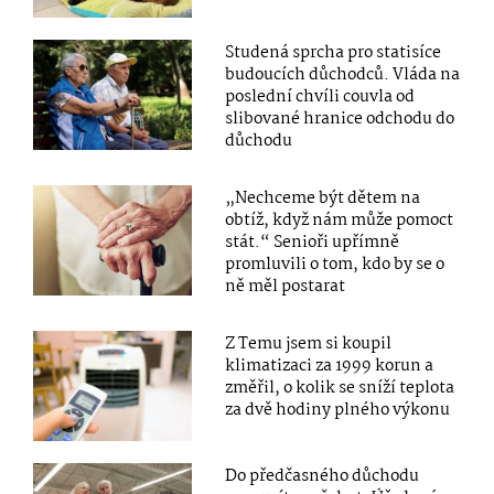
Studená sprcha pro statisíce
budoucích důchodců. Vláda na
poslední chvíli couvla od
slibované hranice odchodu do
důchodu
„Nechceme být dětem na
obtíž, když nám může pomoct
stát.“ Senioři upřímně
promluvili o tom, kdo by se o
ně měl postarat
Z Temu jsem si koupil
klimatizaci za 1999 korun a
změřil, o kolik se sníží teplota
za dvě hodiny plného výkonu
Do předčasného důchodu