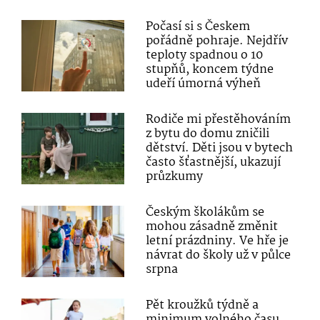
Počasí si s Českem
pořádně pohraje. Nejdřív
teploty spadnou o 10
stupňů, koncem týdne
udeří úmorná výheň
Rodiče mi přestěhováním
z bytu do domu zničili
dětství. Děti jsou v bytech
často šťastnější, ukazují
průzkumy
Českým školákům se
mohou zásadně změnit
letní prázdniny. Ve hře je
návrat do školy už v půlce
srpna
Pět kroužků týdně a
minimum volného času.