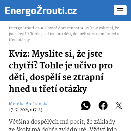
Toggl
navig
EnergoZrouti.cz
»
Chytrá domácnost
»
Kvíz: Myslíte si, že
jste chytří? Tohle je učivo pro děti, dospělí se ztrapní hned u
třetí otázky
Kvíz: Myslíte si, že jste
chytří? Tohle je učivo pro
děti, dospělí se ztrapní
hned u třetí otázky
Monika Brešťanská
17. 7. 2025 ▪ 17:23
Většina dospělých má pocit, že základy
ze školy má dobře zvládnuté. Vždyť kdo