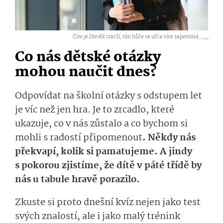
Čím je člověk starší, tím hůře se učí a více zapomíná. ,
...
Co nás dětské otázky
mohou naučit dnes?
Odpovídat na školní otázky s odstupem let
je víc než jen hra. Je to zrcadlo, které
ukazuje, co v nás zůstalo a co bychom si
mohli s radostí připomenout
. Někdy nás
překvapí, kolik si pamatujeme. A jindy
s pokorou zjistíme, že dítě v páté třídě by
nás u tabule hravě porazilo.
Zkuste si proto dnešní kvíz nejen jako test
svých znalostí, ale i jako malý trénink