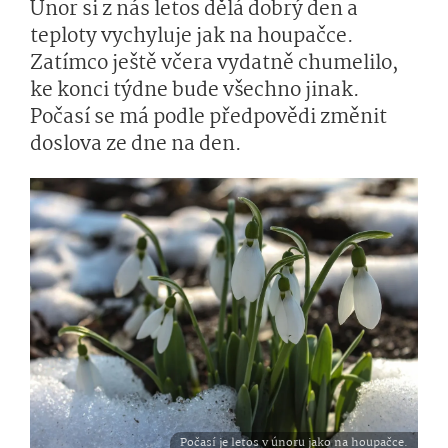
Únor si z nás letos dělá dobrý den a
teploty vychyluje jak na houpačce.
Zatímco ještě včera vydatně chumelilo,
ke konci týdne bude všechno jinak.
Počasí se má podle předpovědi změnit
doslova ze dne na den.
Počasí je letos v únoru jako na houpačce.