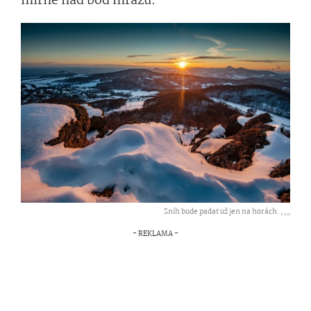
mírně nad bod mrazu.
Sníh bude padat už jen na horách. ,
...