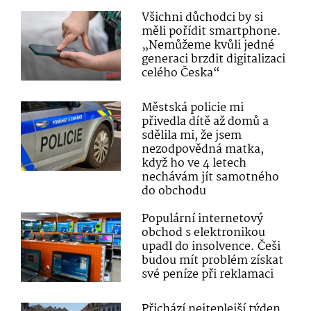
Všichni důchodci by si
měli pořídit smartphone.
„Nemůžeme kvůli jedné
generaci brzdit digitalizaci
celého Česka“
Městská policie mi
přivedla dítě až domů a
sdělila mi, že jsem
nezodpovědná matka,
když ho ve 4 letech
nechávám jít samotného
do obchodu
Populární internetový
obchod s elektronikou
upadl do insolvence. Češi
budou mít problém získat
své peníze při reklamaci
Přichází nejteplejší týden