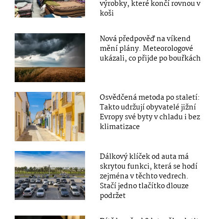
výrobky, které končí rovnou v
koši
Nová předpověď na víkend
mění plány. Meteorologové
ukázali, co přijde po bouřkách
Osvědčená metoda po staletí:
Takto udržují obyvatelé jižní
Evropy své byty v chladu i bez
klimatizace
Dálkový klíček od auta má
skrytou funkci, která se hodí
zejména v těchto vedrech.
Stačí jedno tlačítko dlouze
podržet