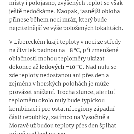
místy i polojasno, zvýšených teplot se však
ještě nedočkáme. Naopak, jasnější obloha
přinese během noci mráz, který bude
nejcitelnější ve výše položených lokalitách.
V Libereckém kraji teploty v noci ze středy
na čtvrtek padnou na –8 °C, při zmenšené
oblačnosti mohou teploměry ukázat
dokonce až
ledových –10 °C
. Nad nulu se
zde teploty nedostanou ani přes den a
zejména v horských polohách je může
provázet sněžení. Trocha slunce, ale rtuť
teploměru okolo nuly bude typickou
kombinací i pro ostatní regiony západní
části republiky, zatímco na Vysočině a
Moravě už budou teploty přes den šplhat