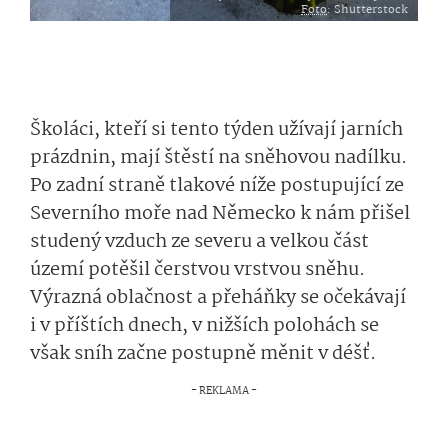
Foto
: Shutterstock
Školáci, kteří si tento týden užívají jarních
prázdnin, mají štěstí na sněhovou nadílku.
Po zadní straně tlakové níže postupující ze
Severního moře nad Německo k nám přišel
studený vzduch ze severu a velkou část
území potěšil čerstvou vrstvou sněhu.
Výrazná oblačnost a přeháňky se očekávají
i v příštích dnech, v nižších polohách se
však sníh začne postupně měnit v déšť.