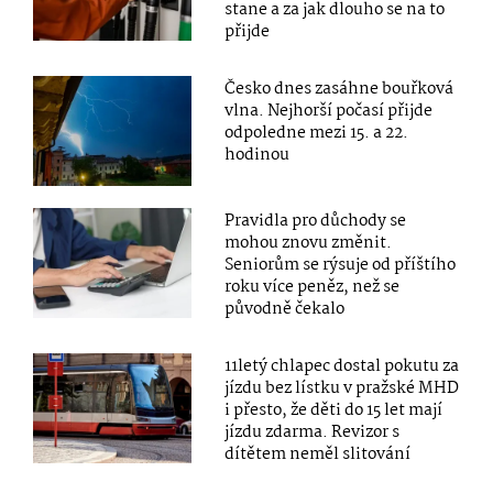
stane a za jak dlouho se na to
přijde
Česko dnes zasáhne bouřková
vlna. Nejhorší počasí přijde
odpoledne mezi 15. a 22.
hodinou
Pravidla pro důchody se
mohou znovu změnit.
Seniorům se rýsuje od příštího
roku více peněz, než se
původně čekalo
11letý chlapec dostal pokutu za
jízdu bez lístku v pražské MHD
i přesto, že děti do 15 let mají
jízdu zdarma. Revizor s
dítětem neměl slitování