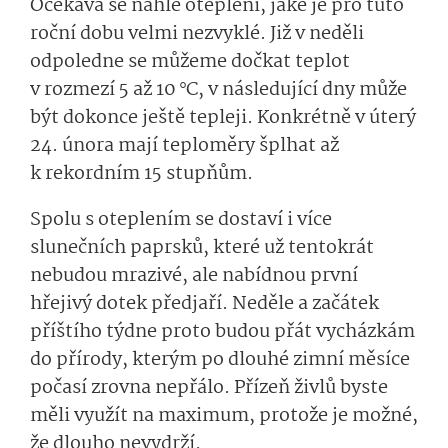
Očekává se náhlé oteplení, jaké je pro tuto
roční dobu velmi nezvyklé. Již v neděli
odpoledne se můžeme dočkat teplot
v rozmezí 5 až 10 °C, v následující dny může
být dokonce ještě tepleji. Konkrétně v úterý
24. února mají teploměry šplhat až
k rekordním 15 stupňům.
Spolu s oteplením se dostaví i více
slunečních paprsků, které už tentokrát
nebudou mrazivé, ale nabídnou první
hřejivý dotek předjaří. Neděle a začátek
příštího týdne proto budou přát vycházkám
do přírody, kterým po dlouhé zimní měsíce
počasí zrovna nepřálo. Přízeň živlů byste
měli využít na maximum, protože je možné,
že dlouho nevydrží.