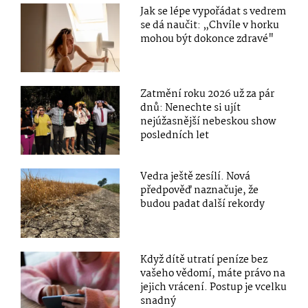
Jak se lépe vypořádat s vedrem
se dá naučit: „Chvíle v horku
mohou být dokonce zdravé"
Zatmění roku 2026 už za pár
dnů: Nenechte si ujít
nejúžasnější nebeskou show
posledních let
Vedra ještě zesílí. Nová
předpověď naznačuje, že
budou padat další rekordy
Když dítě utratí peníze bez
vašeho vědomí, máte právo na
jejich vrácení. Postup je vcelku
snadný