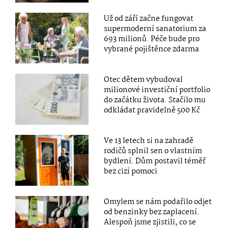
Už od září začne fungovat
supermoderní sanatorium za
693 milionů. Péče bude pro
vybrané pojištěnce zdarma
Otec dětem vybudoval
milionové investiční portfolio
do začátku života. Stačilo mu
odkládat pravidelně 500 Kč
Ve 13 letech si na zahradě
rodičů splnil sen o vlastním
bydlení. Dům postavil téměř
bez cizí pomoci
Omylem se nám podařilo odjet
od benzinky bez zaplacení.
Alespoň jsme zjistili, co se