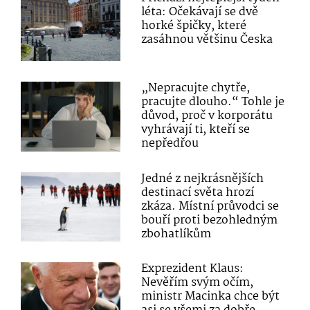
léta: Očekávají se dvě
horké špičky, které
zasáhnou většinu Česka
„Nepracujte chytře,
pracujte dlouho.“ Tohle je
důvod, proč v korporátu
vyhrávají ti, kteří se
nepředřou
Jedné z nejkrásnějších
destinací světa hrozí
zkáza. Místní průvodci se
bouří proti bezohledným
zbohatlíkům
Exprezident Klaus:
Nevěřím svým očím,
ministr Macinka chce být