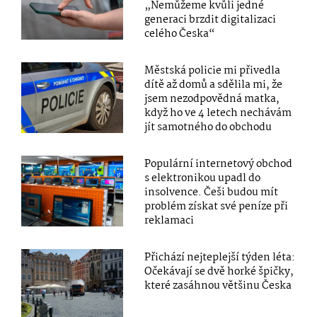
„Nemůžeme kvůli jedné
generaci brzdit digitalizaci
celého Česka“
Městská policie mi přivedla
dítě až domů a sdělila mi, že
jsem nezodpovědná matka,
když ho ve 4 letech nechávám
jít samotného do obchodu
Populární internetový obchod
s elektronikou upadl do
insolvence. Češi budou mít
problém získat své peníze při
reklamaci
Přichází nejteplejší týden léta:
Očekávají se dvě horké špičky,
které zasáhnou většinu Česka