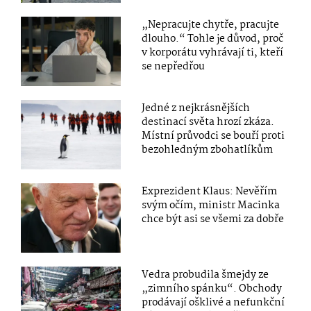
„Nepracujte chytře, pracujte
dlouho.“ Tohle je důvod, proč
v korporátu vyhrávají ti, kteří
se nepředřou
Jedné z nejkrásnějších
destinací světa hrozí zkáza.
Místní průvodci se bouří proti
bezohledným zbohatlíkům
Exprezident Klaus: Nevěřím
svým očím, ministr Macinka
chce být asi se všemi za dobře
Vedra probudila šmejdy ze
„zimního spánku“. Obchody
prodávají ošklivé a nefunkční