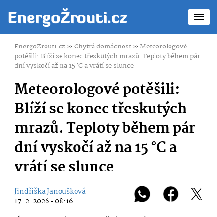
Toggl
navig
EnergoZrouti.cz
»
Chytrá domácnost
»
Meteorologové
potěšili: Blíží se konec třeskutých mrazů. Teploty během pár
dní vyskočí až na 15 °C a vrátí se slunce
Meteorologové potěšili:
Blíží se konec třeskutých
mrazů. Teploty během pár
dní vyskočí až na 15 °C a
vrátí se slunce
Jindřiška Janoušková
17. 2. 2026 ▪ 08:16