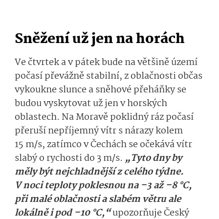
Sněžení už jen na horách
Ve čtvrtek a v pátek bude na většině území
počasí převážně stabilní, z oblačnosti občas
vykoukne slunce a sněhové přeháňky se
budou vyskytovat už jen v horských
oblastech. Na Moravě poklidný ráz počasí
přeruší nepříjemný vítr s nárazy kolem
15 m/s, zatímco v Čechách se očekává vítr
slabý o rychosti do 3 m/s.
„Tyto dny by
měly být nejchladnější z celého týdne.
V noci teploty poklesnou na –3 až –8 °C,
při malé oblačnosti a slabém větru ale
lokálně i pod –10 °C,“
upozorňuje Český