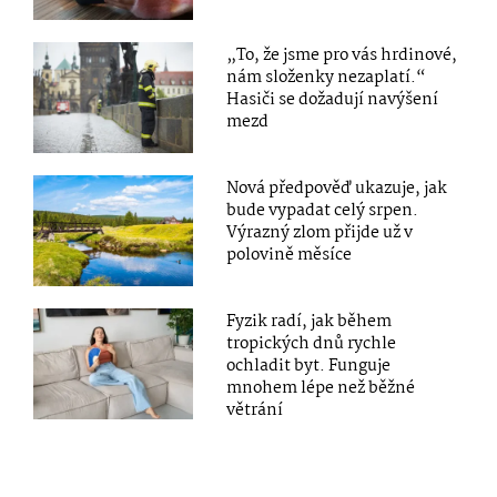
„To, že jsme pro vás hrdinové,
nám složenky nezaplatí.“
Hasiči se dožadují navýšení
mezd
Nová předpověď ukazuje, jak
bude vypadat celý srpen.
Výrazný zlom přijde už v
polovině měsíce
Fyzik radí, jak během
tropických dnů rychle
ochladit byt. Funguje
mnohem lépe než běžné
větrání