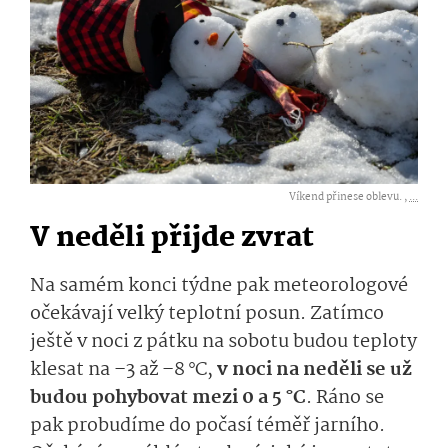
Víkend přinese oblevu. ,
...
V neděli přijde zvrat
Na samém konci týdne pak meteorologové
očekávají velký teplotní posun. Zatímco
ještě v noci z pátku na sobotu budou teploty
klesat na –3 až –8 °C,
v noci na neděli se už
budou pohybovat mezi 0 a 5 °C
. Ráno se
pak probudíme do počasí téměř jarního.