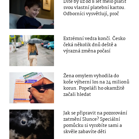
Dítě by už od 8 let mělo platit
svou vlastní platební kartou.
Odborníci vysvětlují, proč
Extrémní vedra končí. Česko
čeká několik dnů deště a
výrazná změna počasí
Žena omylem vyhodila do
koše výherní los na 24 milionů
korun. Popeláři ho okamžitě
začali hledat
Jak se připravit na pozorování
zatmění Slunce? Speciální
pomůcku si vyrobíte sami a
skvěle zabavíte děti