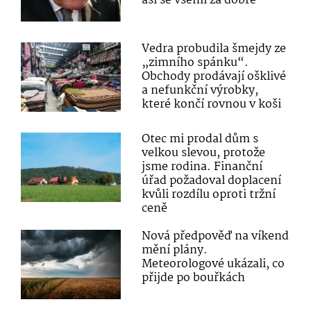
asi se všemi za dobře
Vedra probudila šmejdy ze
„zimního spánku“.
Obchody prodávají ošklivé
a nefunkční výrobky,
které končí rovnou v koši
Otec mi prodal dům s
velkou slevou, protože
jsme rodina. Finanční
úřad požadoval doplacení
kvůli rozdílu oproti tržní
ceně
Nová předpověď na víkend
mění plány.
Meteorologové ukázali, co
přijde po bouřkách