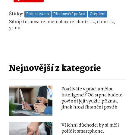
Štítky:
Počasí týden
Předpověď počasí
Oteplení
Zdroj:
tn.nova.cz, meteobox.cz, denik.cz, chmi.cz,
yr.no
Nejnovější z kategorie
Používáte v práci umělou
inteligenci? Od srpna budete
povinni její využití přiznat,
jinak hrozí finanční postih
Všichni důchodci by si měli
pořídit smartphone.