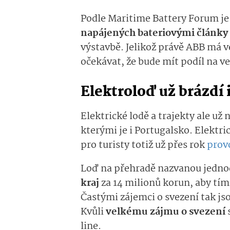
Podle Maritime Battery Forum je
napájených bateriovými články
výstavbě. Jelikož právě ABB má ve
očekávat, že bude mít podíl na v
Elektroloď už brázdí
Elektrické lodě a trajekty ale u
kterými je i Portugalsko. Elektric
pro turisty totiž už přes rok
provo
Loď na přehradě nazvanou jed
kraj
za 14 milionů korun, aby tím
Častými zájemci o svezení tak jso
Kvůli
velkému zájmu o svezení
line.