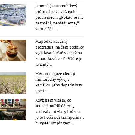
Japonský automobilový
průmysl je ve vážných
problémech. „Pokud se nic
nezmění, nepřežijeme,“
varuje šéf...
Majitelka kavárny
prozradila, na čem podniky
vydělávají ještě víc než na
kohoutkové vodě. V létě je
to zlatý...
Meteorologové sledují
mimořádný vývoj v
Pacifiku. Jeho dopady brzy
pocítí i...
Když jsem viděla, co
soused pořídil dětem,
vstávaly mi vlasy hrůzou.
Je to horší než trampolína s
bungee jumpingem...