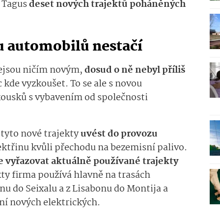
e Tagus
deset nových trajektů poháněných
u automobilů nestačí
 nejsou ničím novým,
dosud o ně nebyl příliš
c kde vyzkoušet. To se ale s novou
kousků s vybavením od společnosti
 tyto nové trajekty
uvést do provozu
ektřinu kvůli přechodu na bezemisní palivo.
e vyřazovat aktuálně používané trajekty
kty firma používá hlavně na trasách
nu do Seixalu a z Lisabonu do Montija a
ní nových elektrických.