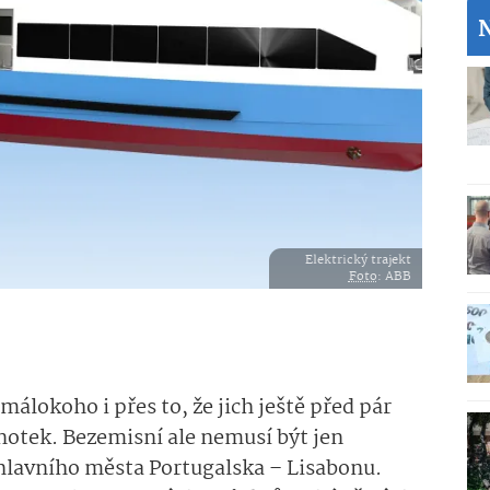
Elektrický trajekt
Foto
: ABB
málokoho i přes to, že jich ještě před pár
ednotek. Bezemisní ale nemusí být jen
 hlavního města Portugalska – Lisabonu.