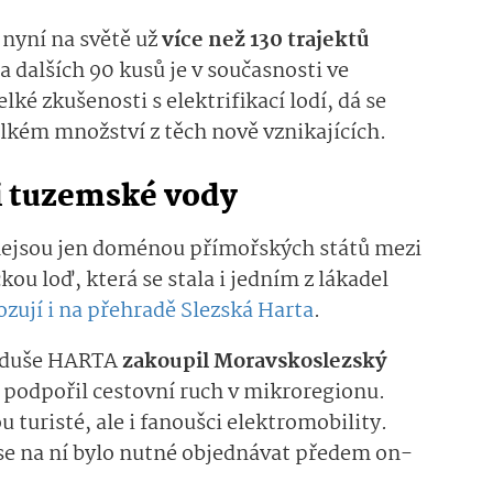
 nyní na světě už
více než 130 trajektů
a dalších 90 kusů je v současnosti ve
lké zkušenosti s elektrifikací lodí, dá se
elkém množství z těch nově vznikajících.
 i tuzemské vody
ž nejsou jen doménou přímořských států mezi
kou loď, která se stala i jedním z lákadel
zují i na přehradě Slezská Harta
.
noduše HARTA
zakoupil Moravskoslezský
 podpořil cestovní ruch v mikroregionu.
u turisté, ale i fanoušci elektromobility.
se na ní bylo nutné objednávat předem on-