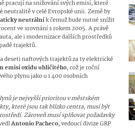
ě pracují na snižování svých emisí, které
ké neutralitě v celé Evropské unii. Země by
aticky neutrální
k čemuž bude nutné snížit
rocent ve srovnání s rokem 2005. A právě
uta, ale i modernizace dalších prostředků
padě trajektů.
 deseti naftových trajektů za ty elektrické
un emisí oxidu uhličitého
, což je roční
vého plynu jako u 1 400 osobních
lynů je nejvyšší prioritou v městském
ty, které jsou tak blízko centra, musí být
prostředí. Zároveň musí splňovat požadavky
vedl
Antonio Pacheco
, vedoucí divize GRP