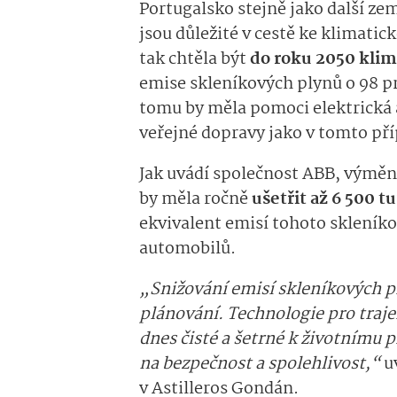
Portugalsko stejně jako další zem
jsou důležité v cestě ke klimatic
tak chtěla být
do roku 2050 klim
emise skleníkových plynů o 98 p
tomu by měla pomoci elektrická a
veřejné dopravy jako v tomto pří
Jak uvádí společnost ABB, výměna
by měla ročně
ušetřit až 6 500 t
ekvivalent emisí tohoto skleníko
automobilů.
„Snižování emisí skleníkových p
plánování. Technologie pro trajek
dnes čisté a šetrné k životnímu 
na bezpečnost a spolehlivost,“
u
v Astilleros Gondán.