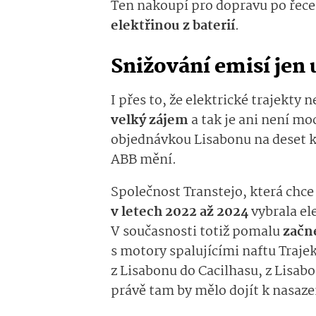
Ten nakoupí pro dopravu po řec
elektřinou z baterií
.
Snižování emisí jen 
I přes to, že elektrické trajekty
velký zájem
a tak je ani není mo
objednávkou Lisabonu na deset 
ABB mění.
Společnost Transtejo, která chce
v letech 2022 až 2024
vybrala el
V současnosti totiž pomalu
začn
s motory spalujícími naftu Traje
z Lisabonu do Cacilhasu, z Lisabo
právě tam by mělo dojít k nasaze