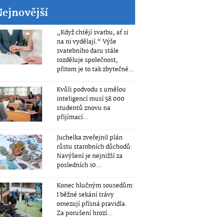
Nejnovější
„Když chtějí svatbu, ať si
na ni vydělají.“ Výše
svatebního daru stále
rozděluje společnost,
přitom je to tak zbytečné...
Kvůli podvodu s umělou
inteligencí musí 58 000
studentů znovu na
přijímací...
Juchelka zveřejnil plán
růstu starobních důchodů:
Navýšení je nejnižší za
posledních 10...
Konec hlučným sousedům:
I běžné sekání trávy
omezují přísná pravidla.
Za porušení hrozí...