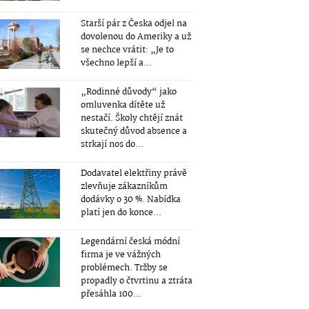
Starší pár z Česka odjel na
dovolenou do Ameriky a už
se nechce vrátit: „Je to
všechno lepší a...
„Rodinné důvody“ jako
omluvenka dítěte už
nestačí. Školy chtějí znát
skutečný důvod absence a
strkají nos do...
Dodavatel elektřiny právě
zlevňuje zákazníkům
dodávky o 30 %. Nabídka
platí jen do konce...
Legendární česká módní
firma je ve vážných
problémech. Tržby se
propadly o čtvrtinu a ztráta
přesáhla 100...