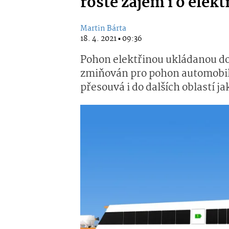
roste zájem i o elekt
Martin Bárta
18. 4. 2021 ▪ 09:36
Pohon elektřinou ukládanou do b
zmiňován pro pohon automobilů
přesouvá i do dalších oblastí j