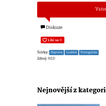
Vsto
Diskuze
Štítky:
Doprava
Lisabon
Portugalsko
Zdroj:
RED
Nejnovější z kategor