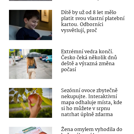
Dítě by už od 8 let mělo
platit svou vlastní platební
kartou. Odborníci
vysvětlují, proč
Extrémní vedra končí.
Česko čeká několik dnů
deště a výrazná změna
počasí
Sezónní ovoce zbytečně
nekupujte. Interaktivní
mapa odhaluje místa, kde
si ho můžete v srpnu
natrhat úplně zdarma
Žena omylem vyhodila do