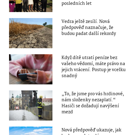
posledních let
Vedra ještě zesílí. Nová
předpověď naznačuje, že
budou padat další rekordy
Když dítě utratí peníze bez
vašeho vědomí, máte právo na
jejich vrácení. Postup je vcelku
snadný
„To, že jsme pro vás hrdinové,
nám složenky nezaplatí.“
Hasiči se dožadují navýšení
mezd
Nová předpověď ukazuje, jak