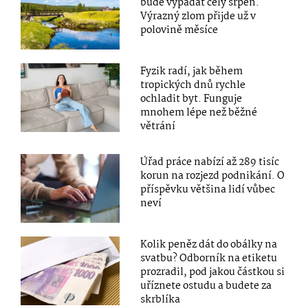
bude vypadat celý srpen.
Výrazný zlom přijde už v
polovině měsíce
Fyzik radí, jak během
tropických dnů rychle
ochladit byt. Funguje
mnohem lépe než běžné
větrání
Úřad práce nabízí až 289 tisíc
korun na rozjezd podnikání. O
příspěvku většina lidí vůbec
neví
Kolik peněz dát do obálky na
svatbu? Odborník na etiketu
prozradil, pod jakou částkou si
uříznete ostudu a budete za
skrblíka