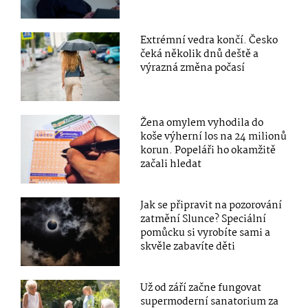
Extrémní vedra končí. Česko
čeká několik dnů deště a
výrazná změna počasí
Žena omylem vyhodila do
koše výherní los na 24 milionů
korun. Popeláři ho okamžitě
začali hledat
Jak se připravit na pozorování
zatmění Slunce? Speciální
pomůcku si vyrobíte sami a
skvěle zabavíte děti
Už od září začne fungovat
supermoderní sanatorium za