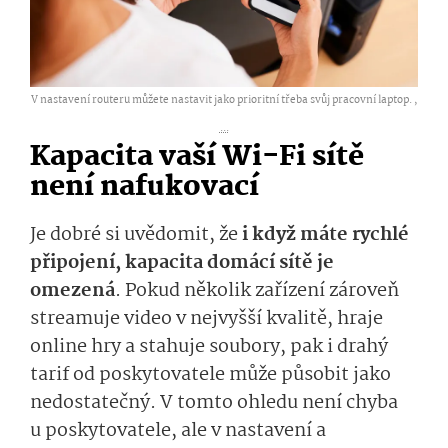
V nastavení routeru můžete nastavit jako prioritní třeba svůj pracovní laptop. ,
...
Kapacita vaší Wi-Fi sítě
není nafukovací
Je dobré si uvědomit, že
i když máte rychlé
připojení, kapacita domácí sítě je
omezená
. Pokud několik zařízení zároveň
streamuje video v nejvyšší kvalitě, hraje
online hry a stahuje soubory, pak i drahý
tarif od poskytovatele může působit jako
nedostatečný. V tomto ohledu není chyba
u poskytovatele, ale v nastavení a