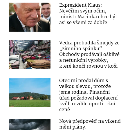
Exprezident Klaus:
Nevěřím svým očím,
ministr Macinka chce být
asi se všemi za dobře
Vedra probudila šmejdy ze
„zimního spánku“.
Obchody prodávají ošklivé
a nefunkční výrobky,
které končí rovnou v koši
Otec mi prodal dům s
velkou slevou, protože
jsme rodina. Finanční
úřad požadoval doplacení
kvůli rozdílu oproti tržní
ceně
Nová předpověď na víkend
mění plány.