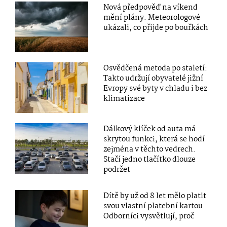
Nová předpověď na víkend
mění plány. Meteorologové
ukázali, co přijde po bouřkách
Osvědčená metoda po staletí:
Takto udržují obyvatelé jižní
Evropy své byty v chladu i bez
klimatizace
Dálkový klíček od auta má
skrytou funkci, která se hodí
zejména v těchto vedrech.
Stačí jedno tlačítko dlouze
podržet
Dítě by už od 8 let mělo platit
svou vlastní platební kartou.
Odborníci vysvětlují, proč