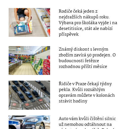
Rodiče čeká jeden z
nejdražších nákupů roku.
Výbava pro školáka vyjde i na
desetitisíce, stát ale nabízí
příspěvek
Známý diskont s levným
zbožím zavírá 50 prodejen. O
budoucnosti řetězce
rozhodnou příští měsíce
Řidiče v Praze čekají týdny
pekla. Kvůli rozsáhlým
opravám můžete v kolonách
strávit hodiny
Auto vám kvůli čištění silnic
už nemohou odtáhnout na