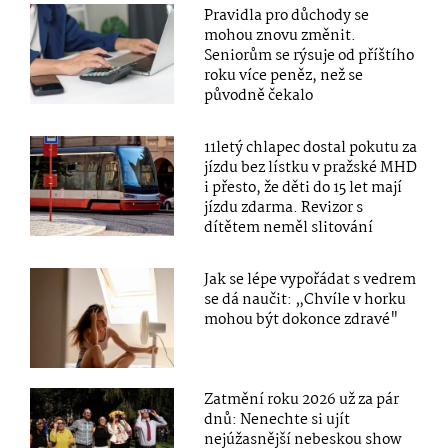
Pravidla pro důchody se
mohou znovu změnit.
Seniorům se rýsuje od příštího
roku více peněz, než se
původně čekalo
11letý chlapec dostal pokutu za
jízdu bez lístku v pražské MHD
i přesto, že děti do 15 let mají
jízdu zdarma. Revizor s
dítětem neměl slitování
Jak se lépe vypořádat s vedrem
se dá naučit: „Chvíle v horku
mohou být dokonce zdravé"
Zatmění roku 2026 už za pár
dnů: Nenechte si ujít
nejúžasnější nebeskou show