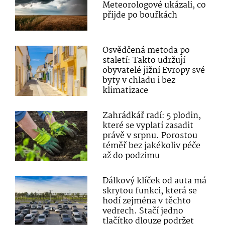
Meteorologové ukázali, co
přijde po bouřkách
Osvědčená metoda po
staletí: Takto udržují
obyvatelé jižní Evropy své
byty v chladu i bez
klimatizace
Zahrádkář radí: 5 plodin,
které se vyplatí zasadit
právě v srpnu. Porostou
téměř bez jakékoliv péče
až do podzimu
Dálkový klíček od auta má
skrytou funkci, která se
hodí zejména v těchto
vedrech. Stačí jedno
tlačítko dlouze podržet