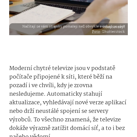
Načítají se vám stránky pomaleji než obvykle a sekají se vám videohovory?
Foto
: Shutterstock
Moderní chytré televize jsou v podstatě
počítače připojené k síti, které běží na
pozadí i ve chvíli, kdy je zrovna
nesledujeme. Automaticky stahují
aktualizace, vyhledávají nové verze aplikací
nebo drží neustálé spojení se servery
výrobců. To všechno znamená, že televize
dokáže výrazně zatížit domácí síť, a to i bez