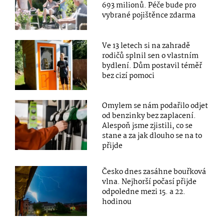
693 milionů. Péče bude pro
vybrané pojištěnce zdarma
Ve 13 letech si na zahradě
rodičů splnil sen o vlastním
bydlení. Dům postavil téměř
bez cizí pomoci
Omylem se nám podařilo odjet
od benzinky bez zaplacení.
Alespoň jsme zjistili, co se
stane a za jak dlouho se na to
přijde
Česko dnes zasáhne bouřková
vlna. Nejhorší počasí přijde
odpoledne mezi 15. a 22.
hodinou