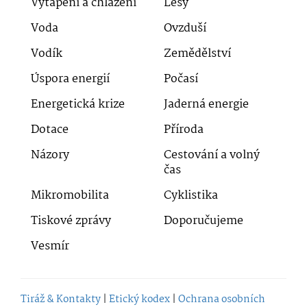
Vytápění a chlazení
Lesy
Voda
Ovzduší
Vodík
Zemědělství
Úspora energií
Počasí
Energetická krize
Jaderná energie
Dotace
Příroda
Názory
Cestování a volný
čas
Mikromobilita
Cyklistika
Tiskové zprávy
Doporučujeme
Vesmír
Tiráž & Kontakty
|
Etický kodex
|
Ochrana osobních