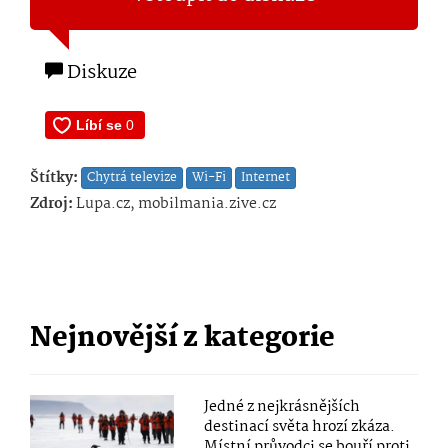
Diskuze
Štítky:
Chytrá televize
Wi-Fi
Internet
Zdroj:
Lupa.cz, mobilmania.zive.cz
Nejnovější z kategorie
Jedné z nejkrásnějších
destinací světa hrozí zkáza.
Místní průvodci se bouří proti