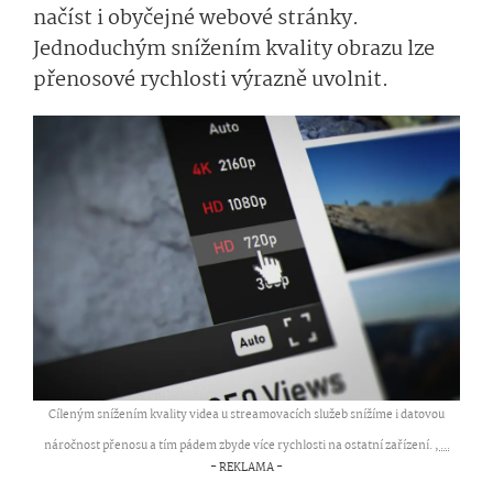
načíst i obyčejné webové stránky.
Jednoduchým snížením kvality obrazu lze
přenosové rychlosti výrazně uvolnit.
Cíleným snížením kvality videa u streamovacích služeb snížíme i datovou
náročnost přenosu a tím pádem zbyde více rychlosti na ostatní zařízení. ,
...