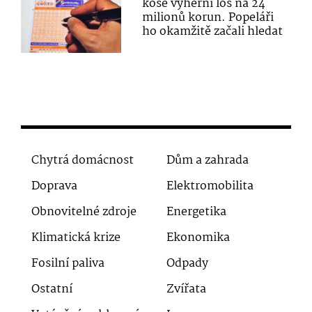
koše výherní los na 24
milionů korun. Popeláři
ho okamžitě začali hledat
Chytrá domácnost
Dům a zahrada
Doprava
Elektromobilita
Obnovitelné zdroje
Energetika
Klimatická krize
Ekonomika
Fosilní paliva
Odpady
Ostatní
Zvířata