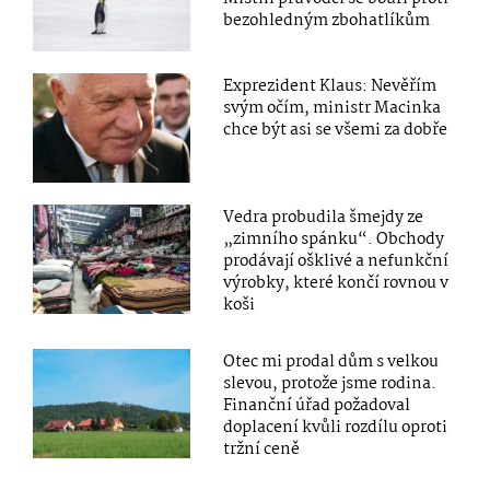
bezohledným zbohatlíkům
Exprezident Klaus: Nevěřím
svým očím, ministr Macinka
chce být asi se všemi za dobře
Vedra probudila šmejdy ze
„zimního spánku“. Obchody
prodávají ošklivé a nefunkční
výrobky, které končí rovnou v
koši
Otec mi prodal dům s velkou
slevou, protože jsme rodina.
Finanční úřad požadoval
doplacení kvůli rozdílu oproti
tržní ceně