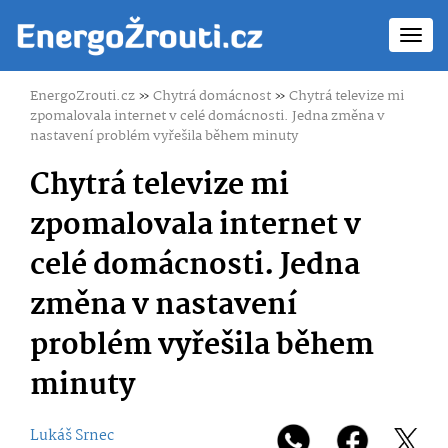
Toggl
navig
EnergoZrouti.cz
»
Chytrá domácnost
»
Chytrá televize mi
zpomalovala internet v celé domácnosti. Jedna změna v
nastavení problém vyřešila během minuty
Chytrá televize mi
zpomalovala internet v
celé domácnosti. Jedna
změna v nastavení
problém vyřešila během
minuty
Lukáš Srnec