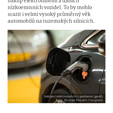
nákup elektromobilů a dalších
nízkoemisních vozidel. To by mohlo
srazit i velmi vysoký průměrný věk
automobilů na tuzemských silnicích.
Nabíjení elektromobilu v podzemní garáži
Foto
: Michael Fousert / Unsplash