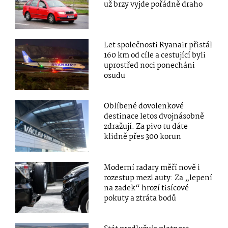
už brzy vyjde pořádně draho
Let společnosti Ryanair přistál
160 km od cíle a cestující byli
uprostřed noci ponecháni
osudu
Oblíbené dovolenkové
destinace letos dvojnásobně
zdražují. Za pivo tu dáte
klidně přes 300 korun
Moderní radary měří nově i
rozestup mezi auty: Za „lepení
na zadek“ hrozí tisícové
pokuty a ztráta bodů