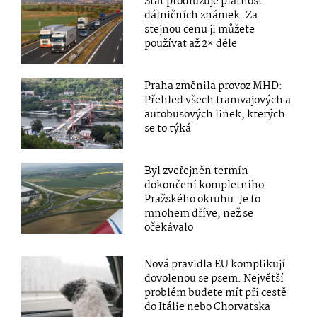
Stát prodlužuje platnost
dálničních známek. Za
stejnou cenu ji můžete
používat až 2× déle
Praha změnila provoz MHD:
Přehled všech tramvajových a
autobusových linek, kterých
se to týká
Byl zveřejněn termín
dokončení kompletního
Pražského okruhu. Je to
mnohem dříve, než se
očekávalo
Nová pravidla EU komplikují
dovolenou se psem. Největší
problém budete mít při cestě
do Itálie nebo Chorvatska