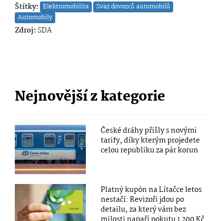
Štítky:
Elektromobilita
Svaz dovozců automobilů
Automobily
Zdroj:
SDA
Nejnovější z kategorie
České dráhy přišly s novými
tarify, díky kterým projedete
celou republiku za pár korun
Platný kupón na Lítačce letos
nestačí: Revizoři jdou po
detailu, za který vám bez
milosti napaří pokutu 1 200 Kč