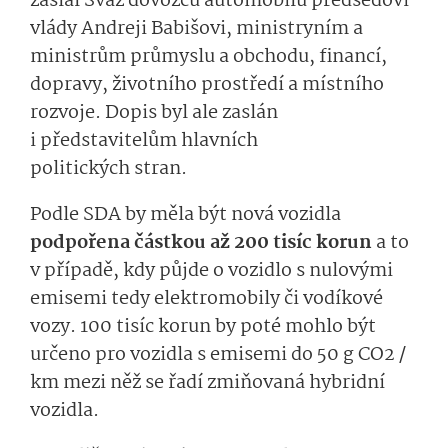
zaslal Svaz dovozců automobilů předsedovi
vlády Andreji Babišovi, ministryním a
ministrům průmyslu a obchodu, financí,
dopravy, životního prostředí a místního
rozvoje. Dopis byl ale zaslán
i představitelům hlavních
politických stran.
Podle SDA by měla být nová vozidla
podpořena částkou až 200 tisíc korun
a to
v případě, kdy půjde o vozidlo s nulovými
emisemi tedy elektromobily či vodíkové
vozy. 100 tisíc korun by poté mohlo být
určeno pro vozidla s emisemi do 50 g CO2 /
km mezi něž se řadí zmiňovaná hybridní
vozidla.