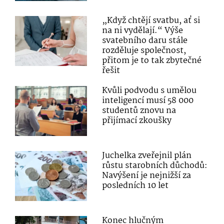
„Když chtějí svatbu, ať si
na ni vydělají.“ Výše
svatebního daru stále
rozděluje společnost,
přitom je to tak zbytečné
řešit
Kvůli podvodu s umělou
inteligencí musí 58 000
studentů znovu na
přijímací zkoušky
Juchelka zveřejnil plán
růstu starobních důchodů:
Navýšení je nejnižší za
posledních 10 let
Konec hlučným