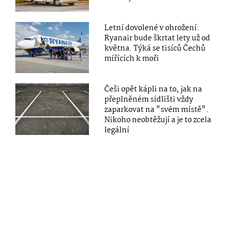
Letní dovolené v ohrožení:
Ryanair bude škrtat lety už od
května. Týká se tisíců Čechů
mířících k moři
Češi opět kápli na to, jak na
přeplněném sídlišti vždy
zaparkovat na "svém místě".
Nikoho neobtěžují a je to zcela
legální