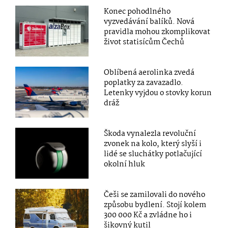
Konec pohodlného
vyzvedávání balíků. Nová
pravidla mohou zkomplikovat
život statisícům Čechů
Oblíbená aerolinka zvedá
poplatky za zavazadlo.
Letenky vyjdou o stovky korun
dráž
Škoda vynalezla revoluční
zvonek na kolo, který slyší i
lidé se sluchátky potlačující
okolní hluk
Češi se zamilovali do nového
způsobu bydlení. Stojí kolem
300 000 Kč a zvládne ho i
šikovný kutil