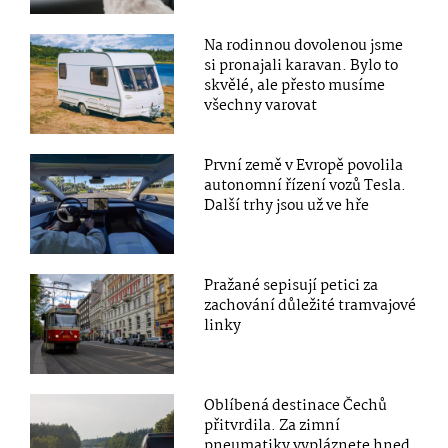
Na rodinnou dovolenou jsme
si pronajali karavan. Bylo to
skvělé, ale přesto musíme
všechny varovat
První země v Evropě povolila
autonomní řízení vozů Tesla.
Další trhy jsou už ve hře
Pražané sepisují petici za
zachování důležité tramvajové
linky
Oblíbená destinace Čechů
přitvrdila. Za zimní
pneumatiky vypláznete hned