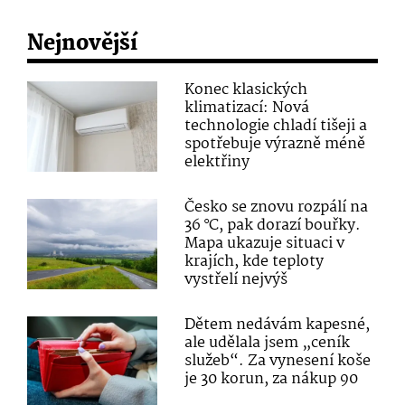
Nejnovější
Konec klasických
klimatizací: Nová
technologie chladí tišeji a
spotřebuje výrazně méně
elektřiny
Česko se znovu rozpálí na
36 °C, pak dorazí bouřky.
Mapa ukazuje situaci v
krajích, kde teploty
vystřelí nejvýš
Dětem nedávám kapesné,
ale udělala jsem „ceník
služeb“. Za vynesení koše
je 30 korun, za nákup 90