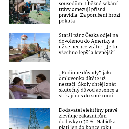
sousedům: I běžné sekání
trávy omezují přísná
pravidla. Za porušení hrozí
pokuta
Starší pár z Česka odjel na
dovolenou do Ameriky a
už se nechce vrátit: „Je to
všechno lepší a levnější“
„Rodinné důvody“ jako
omluvenka dítěte už
nestačí. Školy chtějí znát
skutečný důvod absence a
strkají nos do soukromí
Dodavatel elektřiny právě
zlevňuje zákazníkům
dodávky o 30 %. Nabídka
platí jen do konce roku