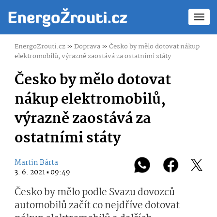
Toggl
navig
EnergoZrouti.cz
»
Doprava
»
Česko by mělo dotovat nákup
elektromobilů, výrazně zaostává za ostatními státy
Česko by mělo dotovat
nákup elektromobilů,
výrazně zaostává za
ostatními státy
Martin Bárta
3. 6. 2021 ▪ 09:49
Česko by mělo podle Svazu dovozců
automobilů začít co nejdříve dotovat