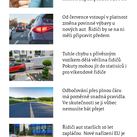
Od července vstoupí v platnost
změna povinné výbavy u
nových aut. Řidiči by se na ni
měli připravit předem
Tuhle chybu s přívěsným
vozíkem dělá většina řidičů.
Pokuty mohou jít do statisíců i
pro víkendové řidiče
Odbočování přes plnou čáru
má poměrně snadná pravidla.
Ve skutečnosti se ji vůbec
nemusíte bát přejet
Řidiči aut starších 10 let
zapláčou. Nové nařízení EU je