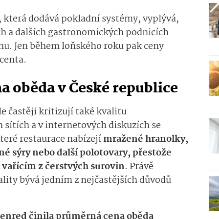
, která dodává pokladní systémy, vyplývá,
ch a dalších gastronomických podnicích
vinu. Jen během loňského roku pak ceny
ocenta.
na oběda v České republice
 častěji kritizují také kvalitu
h sítích a v internetových diskuzích se
teré restaurace nabízejí
mražené hranolky,
é sýry nebo další polotovary, přestože
 vařícím z čerstvých surovin
. Právě
ality bývá jedním z nejčastějších důvodů
enred činila průměrná cena oběda