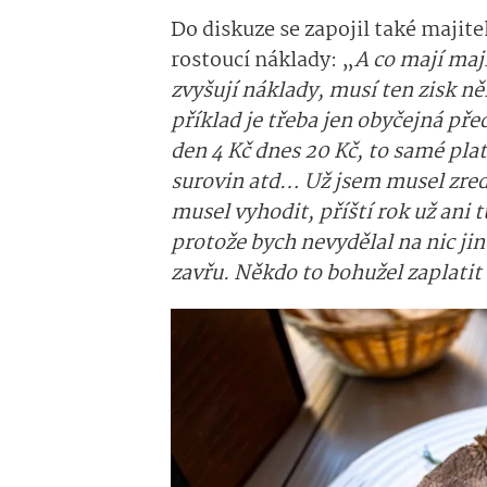
Do diskuze se zapojil také majite
rostoucí náklady: „
A co mají maji
zvyšují náklady, musí ten zisk ně
příklad je třeba jen obyčejná př
den 4 Kč dnes 20 Kč, to samé pla
surovin atd… Už jsem musel zred
musel vyhodit, příští rok už ani
protože bych nevydělal na nic jin
zavřu. Někdo to bohužel zaplatit 