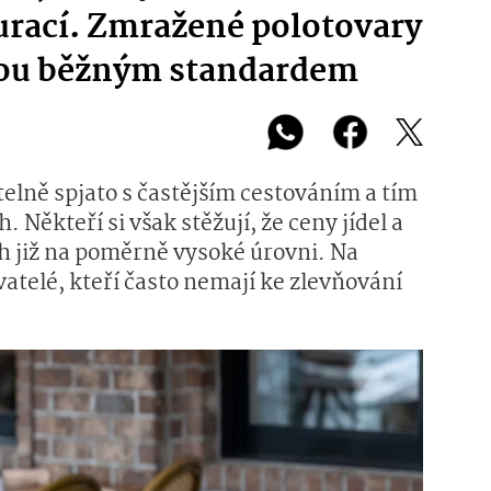
urací. Zmražené polotovary
jsou běžným standardem
telně spjato s častějším cestováním a tím
 Někteří si však stěžují, že ceny jídel a
h již na poměrně vysoké úrovni. Na
vatelé, kteří často nemají ke zlevňování