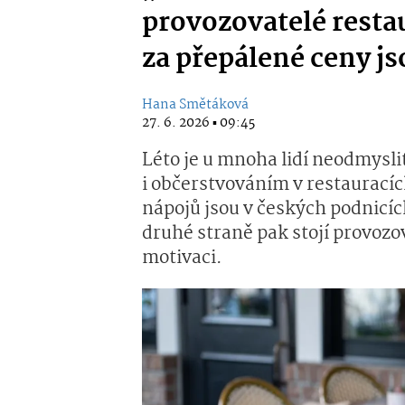
provozovatelé resta
za přepálené ceny 
Hana Smětáková
27. 6. 2026 ▪ 09:45
Léto je u mnoha lidí neodmysli
i občerstvováním v restauracích.
nápojů jsou v českých podnicíc
druhé straně pak stojí provozo
motivaci.