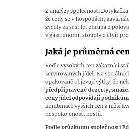
Z analýzy společnosti Dotykačka
že ceny se v hospodách, kavárná
zvedly za šest let zhruba o polo
v gastronomii stouply o čtyři pr
Jaká je průměrná ce
Vedle vysokých cen zákazníci stále
servírovaných jídel. Na sociálníc
opakovaně objevují výtky, že něk
předpřipravené dezerty, smažen
ceny jídel odpovídají podnikům
kombinace vyšších cen a nižší kv
nespokojenosti hos­tů.
Podle průzkumu společnosti Ed