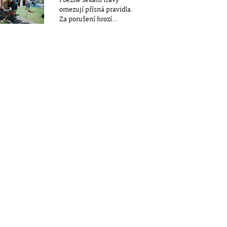
I běžné sekání trávy
omezují přísná pravidla.
Za porušení hrozí...