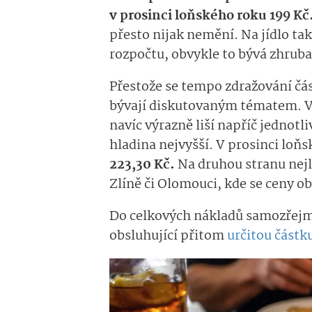
v prosinci loňského roku 199 Kč
přesto nijak nemění. Na jídlo tak
rozpočtu, obvykle to bývá zhrub
Přestože se tempo zdražování čá
bývají diskutovaným tématem. Vý
navíc výrazně liší napříč jednotl
hladina nejvyšší. V prosinci loň
223,30 Kč.
Na druhou stranu nejl
Zlíně či Olomouci, kde se ceny 
Do celkových nákladů samozřejmě
obsluhující přitom
určitou částk