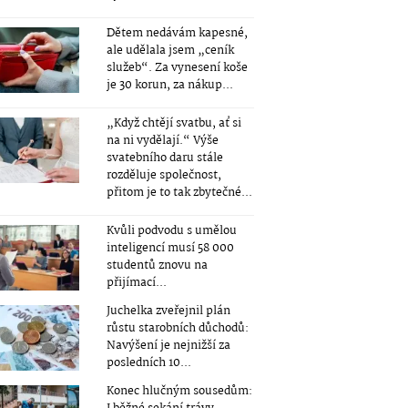
Dětem nedávám kapesné,
ale udělala jsem „ceník
služeb“. Za vynesení koše
je 30 korun, za nákup...
„Když chtějí svatbu, ať si
na ni vydělají.“ Výše
svatebního daru stále
rozděluje společnost,
přitom je to tak zbytečné...
Kvůli podvodu s umělou
inteligencí musí 58 000
studentů znovu na
přijímací...
Juchelka zveřejnil plán
růstu starobních důchodů:
Navýšení je nejnižší za
posledních 10...
Konec hlučným sousedům: