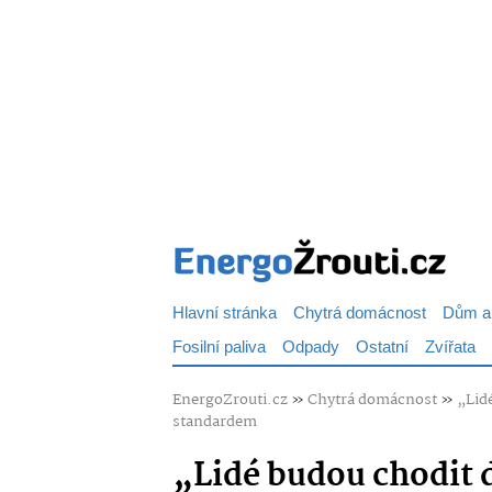
Hlavní stránka
Chytrá domácnost
Dům a
Fosilní paliva
Odpady
Ostatní
Zvířata
EnergoZrouti.cz
»
Chytrá domácnost
»
„Lid
standardem
„Lidé budou chodit d