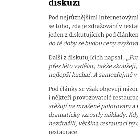
diskuzí
Pod nejrůznějšími internetovými 
se toho, zda je zdražování v rest
jeden z diskutujících pod článke
do té doby se budou ceny zvyšova
Další z diskutujících napsal: „
Pro
přes léto vydělat, takže zkoušejí,
nejlepší kuchař. A samozřejmě v
Pod články se však objevují názor
i někteří provozovatelé restaurac
stěžují na mražené polotovary a 
dramaticky vzrostly náklady. Kd
nezdražili, většina restaurací by
restaurace.