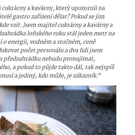
l cukrárny a kavárny, který upozornil na
telé gastro zařízení dělat? Pokud se jim
kde vzít. Jsem majitel cukrárny a kavárny a
edzahrádka loňského roku stál jeden metr na
tí o energii, vodném a stočném, ceně
ukovat počet personálu a dva lidi jsem
 tu předzahrádku nebudu pronajímat,
ého, a pokud to půjde takto dál, tak nejspíš
musí a jediný, kdo může, je zákazník.
“