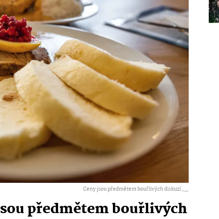
Ceny jsou předmětem bouřlivých diskuzí ,
...
 jsou předmětem bouřlivých