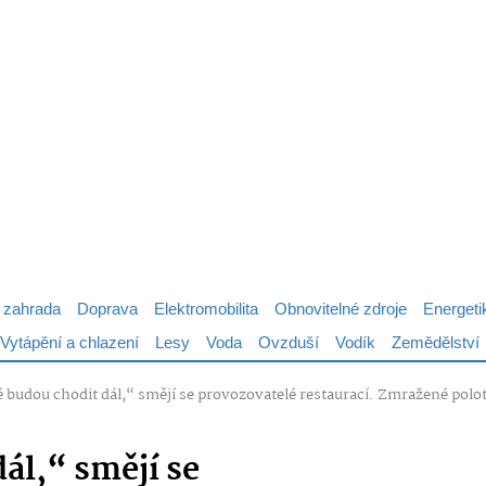
 zahrada
Doprava
Elektromobilita
Obnovitelné zdroje
Energeti
Vytápění a chlazení
Lesy
Voda
Ovzduší
Vodík
Zemědělství
é budou chodit dál,“ smějí se provozovatelé restaurací. Zmražené pol
ál,“ smějí se