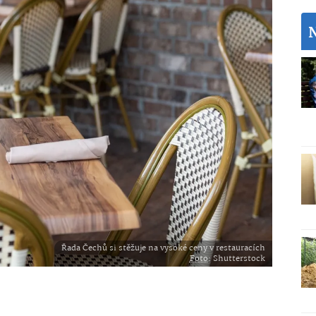
Řada Čechů si stěžuje na vysoké ceny v restauracích
Foto
: Shutterstock