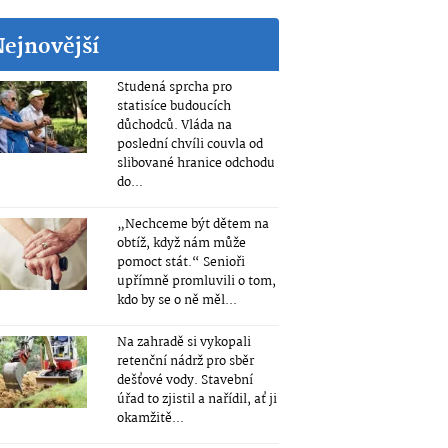
Nejnovější
Studená sprcha pro
statisíce budoucích
důchodců. Vláda na
poslední chvíli couvla od
slibované hranice odchodu
do...
„Nechceme být dětem na
obtíž, když nám může
pomoct stát.“ Senioři
upřímně promluvili o tom,
kdo by se o ně měl...
Na zahradě si vykopali
retenční nádrž pro sběr
dešťové vody. Stavební
úřad to zjistil a nařídil, ať ji
okamžitě...