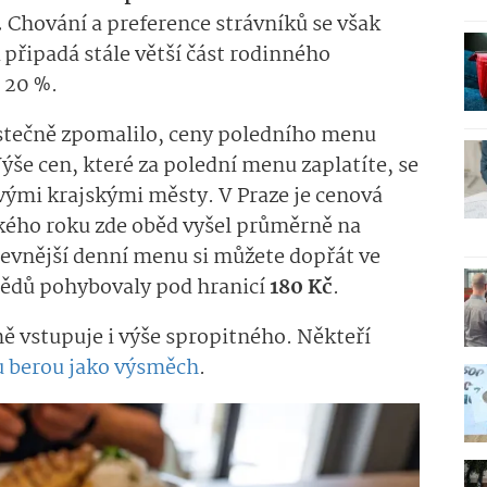
.
Chování a preference strávníků se však
 připadá stále větší část rodinného
a 20 %.
stečně zpomalilo, ceny poledního menu
še cen, které za polední menu zaplatíte, se
ivými krajskými městy. V Praze je cenová
ského roku zde oběd vyšel průměrně na
evnější denní menu si můžete dopřát ve
obědů pohybovaly pod hranicí
180 Kč
.
 vstupuje i výše spropitného. Někteří
u berou jako výsměch
.