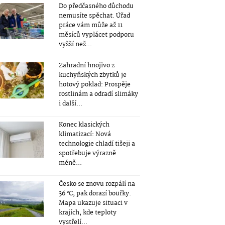
Do předčasného důchodu
nemusíte spěchat. Úřad
práce vám může až 11
měsíců vyplácet podporu
vyšší než...
Zahradní hnojivo z
kuchyňských zbytků je
hotový poklad: Prospěje
rostlinám a odradí slimáky
i další...
Konec klasických
klimatizací: Nová
technologie chladí tišeji a
spotřebuje výrazně
méně...
Česko se znovu rozpálí na
36 °C, pak dorazí bouřky.
Mapa ukazuje situaci v
krajích, kde teploty
vystřelí...