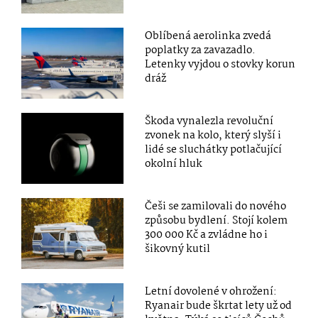
Oblíbená aerolinka zvedá
poplatky za zavazadlo.
Letenky vyjdou o stovky korun
dráž
Škoda vynalezla revoluční
zvonek na kolo, který slyší i
lidé se sluchátky potlačující
okolní hluk
Češi se zamilovali do nového
způsobu bydlení. Stojí kolem
300 000 Kč a zvládne ho i
šikovný kutil
Letní dovolené v ohrožení:
Ryanair bude škrtat lety už od