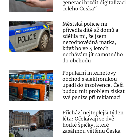
generaci brzdit digitalizaci
celého Česka“
Městská policie mi
přivedla dítě až domů a
sdělila mi, že jsem
nezodpovědná matka,
když ho ve 4 letech
nechávám jít samotného
do obchodu
Populární internetový
obchod s elektronikou
upadl do insolvence. Češi
budou mít problém získat
své peníze při reklamaci
Přichází nejteplejší týden
léta: Očekávají se dvě
horké špičky, které
zasáhnou většinu Česka