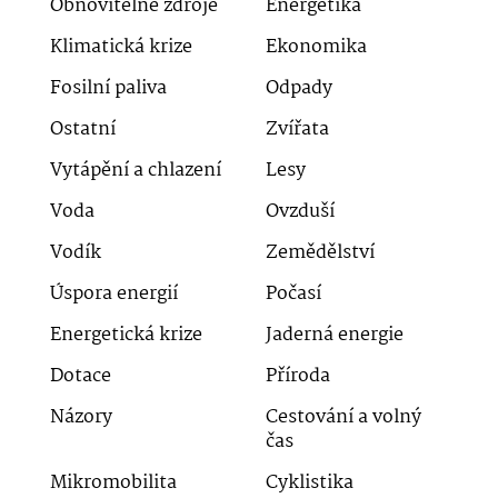
Obnovitelné zdroje
Energetika
Klimatická krize
Ekonomika
Fosilní paliva
Odpady
Ostatní
Zvířata
Vytápění a chlazení
Lesy
Voda
Ovzduší
Vodík
Zemědělství
Úspora energií
Počasí
Energetická krize
Jaderná energie
Dotace
Příroda
Názory
Cestování a volný
čas
Mikromobilita
Cyklistika