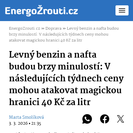
Toggl
navig
EnergoZrouti.cz
»
Doprava
»
Levný benzin a nafta budou
brzy minulostí: V následujících týdnech ceny mohou
atakovat magickou hranici 40 Kč za litr
Levný benzin a nafta
budou brzy minulostí: V
následujících týdnech ceny
mohou atakovat magickou
hranici 40 Kč za litr
Marta Smolíková
3. 3. 2026 ▪ 21:35