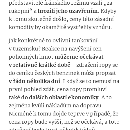
představitelé íránského režimu vzali „za
rukojmí“ a
hrozili jeho uzavřením
. Kdyby
k tomu skutečně došlo, ceny této zásadní
komodity by okamžitě vystřelily vzhůru.
Jak konkrétně to ovlivní tankování
v tuzemsku? Reakce na navýšení cen
pohonných hmot
můžeme očekávat
v relativně krátké době
– zdražení ropy se
do ceníku českých benzinek může propsat
v řádu několika dní
.
I když se to nemusí na
první pohled zdát, cena ropy promluví
také
do dalších oblastí ekonomiky
. A to
zejména kvůli nákladům na dopravu.
Nicméně k tomu dojde teprve v případě, že
cena ropy bude vyšší, než se očekává, a toto