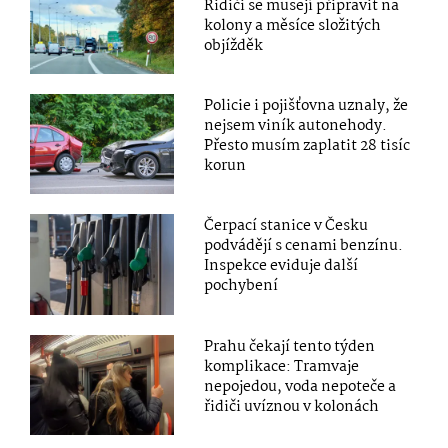
Řidiči se musejí připravit na
kolony a měsíce složitých
objížděk
Policie i pojišťovna uznaly, že
nejsem viník autonehody.
Přesto musím zaplatit 28 tisíc
korun
Čerpací stanice v Česku
podvádějí s cenami benzínu.
Inspekce eviduje další
pochybení
Prahu čekají tento týden
komplikace: Tramvaje
nepojedou, voda nepoteče a
řidiči uvíznou v kolonách