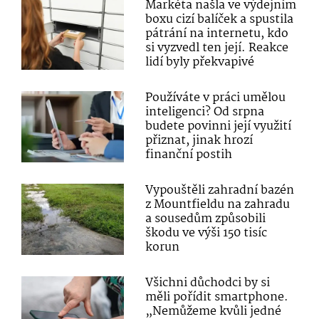
Markéta našla ve výdejním
boxu cizí balíček a spustila
pátrání na internetu, kdo
si vyzvedl ten její. Reakce
lidí byly překvapivé
Používáte v práci umělou
inteligenci? Od srpna
budete povinni její využití
přiznat, jinak hrozí
finanční postih
Vypouštěli zahradní bazén
z Mountfieldu na zahradu
a sousedům způsobili
škodu ve výši 150 tisíc
korun
Všichni důchodci by si
měli pořídit smartphone.
„Nemůžeme kvůli jedné