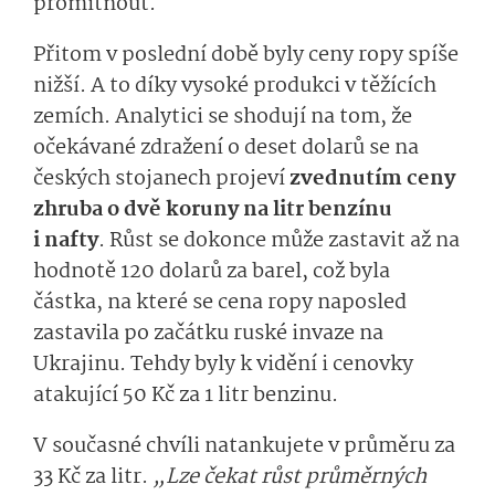
promítnout.
Přitom v poslední době byly ceny ropy spíše
nižší. A to díky vysoké produkci v těžících
zemích. Analytici se shodují na tom, že
očekávané zdražení o deset dolarů se na
českých stojanech projeví
zvednutím ceny
zhruba o dvě koruny na litr benzínu
i nafty
.
Růst se dokonce může zastavit až na
hodnotě 120 dolarů za barel, což byla
částka, na které se cena ropy naposled
zastavila po začátku ruské invaze na
Ukrajinu. Tehdy byly k vidění i cenovky
atakující 50 Kč za 1 litr benzinu.
V současné chvíli natankujete v průměru za
33 Kč za litr.
„Lze čekat růst průměrných