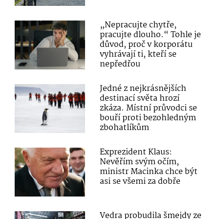
„Nepracujte chytře,
pracujte dlouho.“ Tohle je
důvod, proč v korporátu
vyhrávají ti, kteří se
nepředřou
Jedné z nejkrásnějších
destinací světa hrozí
zkáza. Místní průvodci se
bouří proti bezohledným
zbohatlíkům
Exprezident Klaus:
Nevěřím svým očím,
ministr Macinka chce být
asi se všemi za dobře
Vedra probudila šmejdy ze