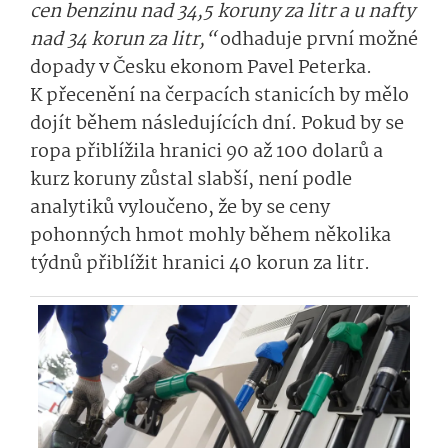
cen benzinu nad 34,5 koruny za litr a u nafty
nad 34 korun za litr,“
odhaduje první možné
dopady v Česku ekonom Pavel Peterka.
K přecenění na čerpacích stanicích by mělo
dojít během následujících dní. Pokud by se
ropa přiblížila hranici 90 až 100 dolarů a
kurz koruny zůstal slabší, není podle
analytiků vyloučeno, že by se ceny
pohonných hmot mohly během několika
týdnů přiblížit hranici 40 korun za litr.