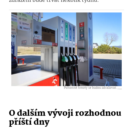
zdražení bude trvat několik týdnů.
Pohonné hmoty se budou zdražovat. ,
...
O dalším vývoji rozhodnou
příští dny