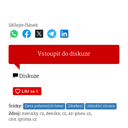
Sdílejte článek
Vstoupit do diskuze
Diskuze
Štítky:
Cena pohonných hmot
Zdražení
Aktuální situace
Zdroj:
novinky.cz, denikn.cz, az-pneu.cz,
cnn.iprima.cz