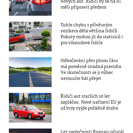
nových aut. Řidiči by se na ni
měli připravit předem
Tuhle chybu s přívěsným
vozíkem dělá většina řidičů.
Pokuty mohou jít do statisíců i
pro víkendové řidiče
Odbočování přes plnou čáru
má poměrně snadná pravidla.
Ve skutečnosti se ji vůbec
nemusíte bát přejet
Řidiči aut starších 10 let
zapláčou. Nové nařízení EU je
už brzy vyjde pořádně draho
Let společnosti Ryanair přistál