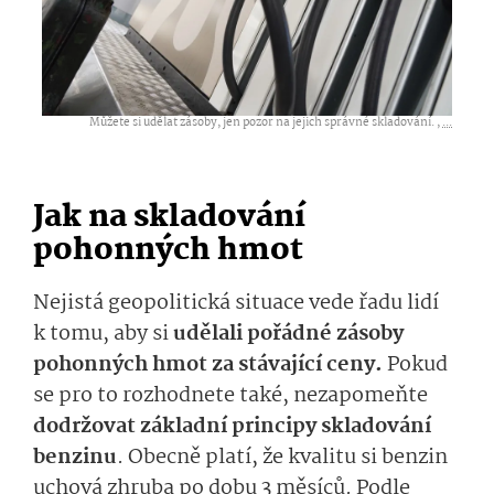
Můžete si udělat zásoby, jen pozor na jejich správné skladování. ,
...
Jak na skladování
pohonných hmot
Nejistá geopolitická situace vede řadu lidí
k tomu, aby si
udělali pořádné zásoby
pohonných hmot za stávající ceny.
Pokud
se pro to rozhodnete také, nezapomeňte
dodržovat základní principy skladování
benzinu
. Obecně platí, že kvalitu si benzin
uchová zhruba po dobu 3 měsíců. Podle