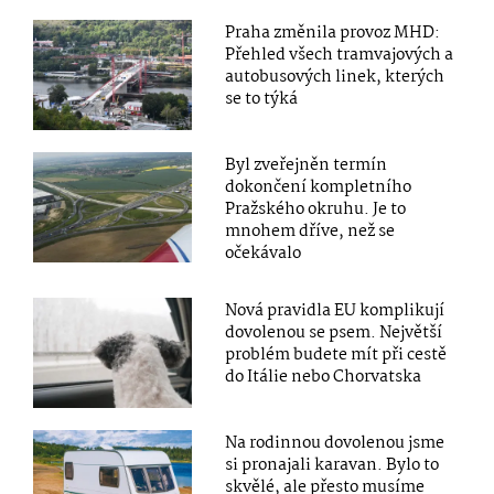
Praha změnila provoz MHD:
Přehled všech tramvajových a
autobusových linek, kterých
se to týká
Byl zveřejněn termín
dokončení kompletního
Pražského okruhu. Je to
mnohem dříve, než se
očekávalo
Nová pravidla EU komplikují
dovolenou se psem. Největší
problém budete mít při cestě
do Itálie nebo Chorvatska
Na rodinnou dovolenou jsme
si pronajali karavan. Bylo to
skvělé, ale přesto musíme