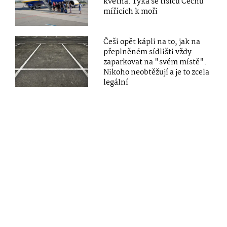
května. Týká se tisíců Čechů
mířících k moři
Češi opět kápli na to, jak na
přeplněném sídlišti vždy
zaparkovat na "svém místě".
Nikoho neobtěžují a je to zcela
legální