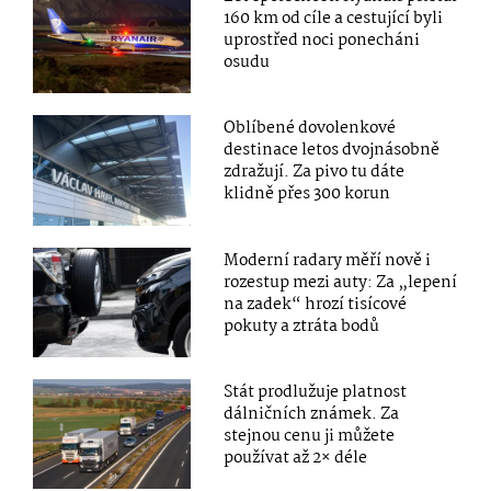
160 km od cíle a cestující byli
uprostřed noci ponecháni
osudu
Oblíbené dovolenkové
destinace letos dvojnásobně
zdražují. Za pivo tu dáte
klidně přes 300 korun
Moderní radary měří nově i
rozestup mezi auty: Za „lepení
na zadek“ hrozí tisícové
pokuty a ztráta bodů
Stát prodlužuje platnost
dálničních známek. Za
stejnou cenu ji můžete
používat až 2× déle