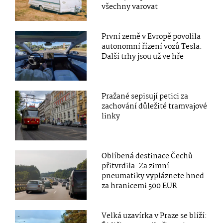
všechny varovat
První země v Evropě povolila
autonomní řízení vozů Tesla.
Další trhy jsou už ve hře
Pražané sepisují petici za
zachování důležité tramvajové
linky
Oblíbená destinace Čechů
přitvrdila. Za zimní
pneumatiky vypláznete hned
za hranicemi 500 EUR
Velká uzavírka v Praze se blíží: