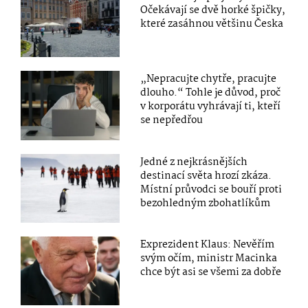
Očekávají se dvě horké špičky,
které zasáhnou většinu Česka
„Nepracujte chytře, pracujte
dlouho.“ Tohle je důvod, proč
v korporátu vyhrávají ti, kteří
se nepředřou
Jedné z nejkrásnějších
destinací světa hrozí zkáza.
Místní průvodci se bouří proti
bezohledným zbohatlíkům
Exprezident Klaus: Nevěřím
svým očím, ministr Macinka
chce být asi se všemi za dobře