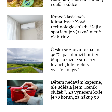
i další škůdce
Konec klasických
klimatizací: Nová
technologie chladí tišeji a
spotřebuje výrazně méně
elektřiny
Česko se znovu rozpálí na
36 °C, pak dorazí bouřky.
Mapa ukazuje situaci v
krajích, kde teploty
vystřelí nejvýš
Dětem nedávám kapesné,
ale udělala jsem „ceník
služeb“. Za vynesení koše
je 30 korun, za nákup 90