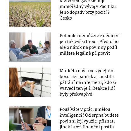
Meteorologové sledují
mimořádný vývoj v Pacifiku.
Jeho dopady brzy pocítí i
Česko
Potomka nemůžete z dědictví
jen tak vyškrtnout. Přesto ho
ale o nárok na povinný podíl
můžete legálně připravit
Markéta našla ve výdejním
boxu cizí balíček a spustila
pátrání na internetu, kdo si
vyzvedl ten její. Reakce lidí
byly překvapivé
Používáte v práci umělou
inteligenci? Od srpna budete
povinni její využití přiznat,
jinak hrozí finanční postih