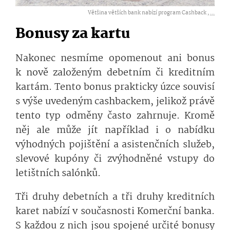
Většina větších bank nabízí program Cashback ,
...
Bonusy za kartu
Nakonec nesmíme opomenout ani bonus
k nově založeným debetním či kreditním
kartám. Tento bonus prakticky úzce souvisí
s výše uvedeným cashbackem, jelikož právě
tento typ odměny často zahrnuje. Kromě
něj ale může jít například i o nabídku
výhodných pojištění a asistenčních služeb,
slevové kupóny či zvýhodněné vstupy do
letištních salónků.
Tři druhy debetních a tři druhy kreditních
karet nabízí v současnosti Komerční banka.
S každou z nich jsou spojené určité bonusy