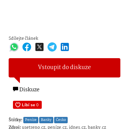
Sdílejte článek
Vstoupit do diskuze
Diskuze
Štítky:
Peníze
Banky
Česko
Zdroj:
usetreno.cz, peníze.cz, idnes.cz, banky.cz