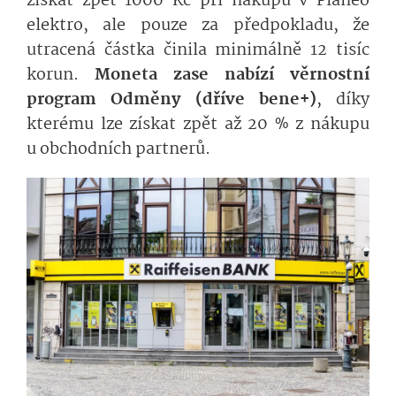
získat zpět 1000 Kč při nákupu v Planeo
elektro, ale pouze za předpokladu, že
utracená částka činila minimálně 12 tisíc
korun.
Moneta zase nabízí věrnostní
program Odměny (dříve bene+)
, díky
kterému lze získat zpět až 20 % z nákupu
u obchodních partnerů.