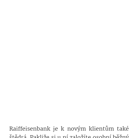
Raiffeisenbank je k novým klientům také
štědrá. Pakliže si u ní založíte osobní běžný