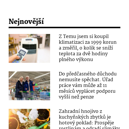
Nejnovější
Z Temu jsem si koupil
klimatizaci za 1999 korun
a změřil, o kolik se sníží
teplota za dvě hodiny
plného výkonu
Do předčasného důchodu
nemusíte spěchat. Úřad
práce vám může až 11
měsíců vyplácet podporu
vyšší než penze
Zahradní hnojivo z
kuchyňských zbytků je
hotový poklad: Prospěje
rostlinám a odradí slimáky