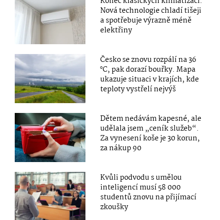
Konec klasických klimatizací:
Nová technologie chladí tišeji
a spotřebuje výrazně méně
elektřiny
Česko se znovu rozpálí na 36
°C, pak dorazí bouřky. Mapa
ukazuje situaci v krajích, kde
teploty vystřelí nejvýš
Dětem nedávám kapesné, ale
udělala jsem „ceník služeb“.
Za vynesení koše je 30 korun,
za nákup 90
Kvůli podvodu s umělou
inteligencí musí 58 000
studentů znovu na přijímací
zkoušky