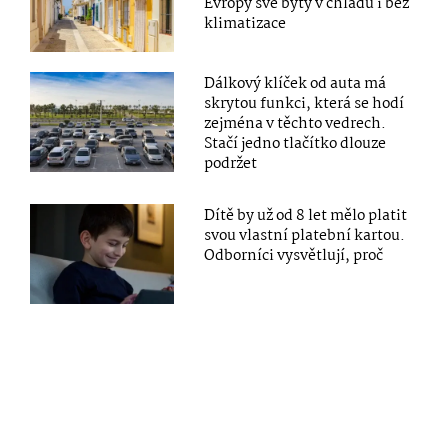
Evropy své byty v chladu i bez
klimatizace
Dálkový klíček od auta má
skrytou funkci, která se hodí
zejména v těchto vedrech.
Stačí jedno tlačítko dlouze
podržet
Dítě by už od 8 let mělo platit
svou vlastní platební kartou.
Odborníci vysvětlují, proč