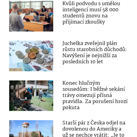
Kvůli podvodu s umělou
inteligencí musí 58 000
studentů znovu na
přijímací zkoušky
Juchelka zveřejnil plán
růstu starobních důchodů:
Navýšení je nejnižší za
posledních 10 let
Konec hlučným
sousedům: I běžné sekání
trávy omezují přísná
pravidla. Za porušení hrozí
pokuta
Starší pár z Česka odjel na
dovolenou do Ameriky a
už se nechce vrátit: „Je to