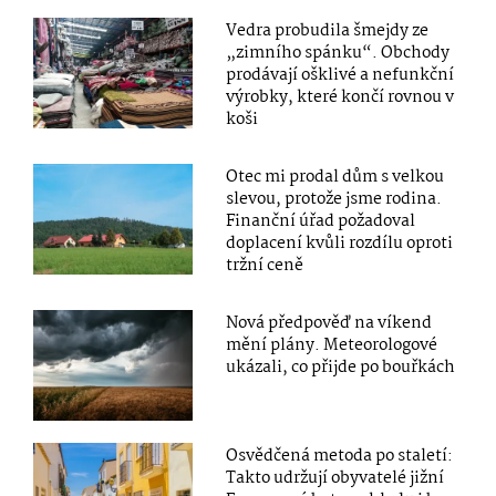
Vedra probudila šmejdy ze
„zimního spánku“. Obchody
prodávají ošklivé a nefunkční
výrobky, které končí rovnou v
koši
Otec mi prodal dům s velkou
slevou, protože jsme rodina.
Finanční úřad požadoval
doplacení kvůli rozdílu oproti
tržní ceně
Nová předpověď na víkend
mění plány. Meteorologové
ukázali, co přijde po bouřkách
Osvědčená metoda po staletí:
Takto udržují obyvatelé jižní