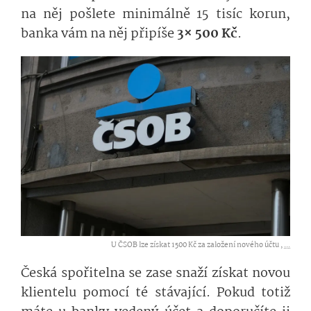
na něj pošlete minimálně 15 tisíc korun,
banka vám na něj připíše
3× 500 Kč
.
U ČSOB lze získat 1500 Kč za založení nového účtu ,
...
Česká spořitelna se zase snaží získat novou
klientelu pomocí té stávající. Pokud totiž