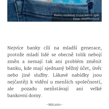
Banky rozdávají tisíce korun zpět
Foto
: Shutterstock
Nejvíce banky cílí na mladší generace,
protože mladí lidé se obecně tolik nebojí
změn a nemají tak ani problém změnit
banku, kde mají sjednaný běžný účet, úvěr
nebo jiné služby. Lákavé nabídky jsou
nejčastěji k vidění u menších společností,
ale pozadu nezůstávají ani velké
bankovní domy.