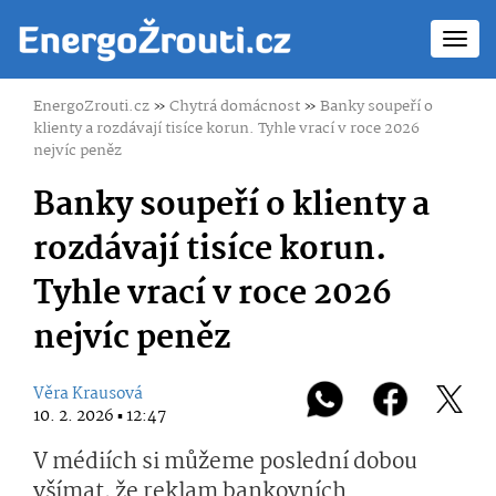
Toggl
navig
EnergoZrouti.cz
»
Chytrá domácnost
»
Banky soupeří o
klienty a rozdávají tisíce korun. Tyhle vrací v roce 2026
nejvíc peněz
Banky soupeří o klienty a
rozdávají tisíce korun.
Tyhle vrací v roce 2026
nejvíc peněz
Věra Krausová
10. 2. 2026 ▪ 12:47
V médiích si můžeme poslední dobou
všímat, že reklam bankovních