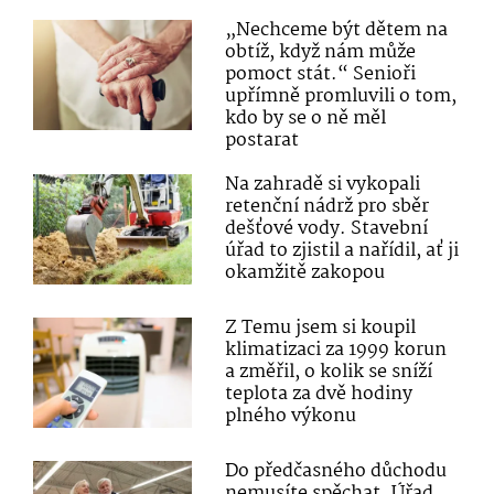
„Nechceme být dětem na
obtíž, když nám může
pomoct stát.“ Senioři
upřímně promluvili o tom,
kdo by se o ně měl
postarat
Na zahradě si vykopali
retenční nádrž pro sběr
dešťové vody. Stavební
úřad to zjistil a nařídil, ať ji
okamžitě zakopou
Z Temu jsem si koupil
klimatizaci za 1999 korun
a změřil, o kolik se sníží
teplota za dvě hodiny
plného výkonu
Do předčasného důchodu
nemusíte spěchat. Úřad