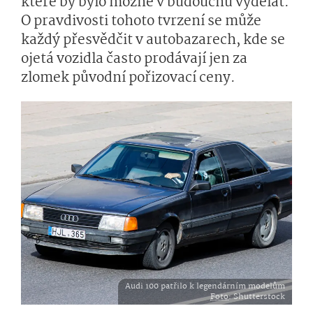
které by bylo možné v budoucnu vydělat.
O pravdivosti tohoto tvrzení se může
každý přesvědčit v autobazarech, kde se
ojetá vozidla často prodávají jen za
zlomek původní pořizovací ceny.
Audi 100 patřilo k legendárním modelům
Foto
: Shutterstock