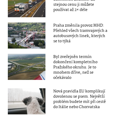
stejnou cenu ji můžete
používat až 2× déle
Praha změnila provoz MHD:
Přehled všech tramvajových a
autobusových linek, kterých
se to týká
Byl zveřejněn termín
dokončení kompletního
Pražského okruhu. Je to
mnohem dříve, než se
očekávalo
Nová pravidla EU komplikují
dovolenou se psem. Největší
problém budete mít při cestě
do Itálie nebo Chorvatska