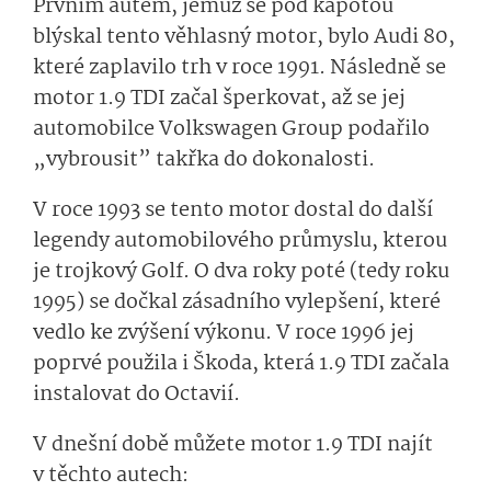
Prvním autem, jemuž se pod kapotou
blýskal tento věhlasný motor, bylo Audi 80,
které zaplavilo trh v roce 1991. Následně se
motor 1.9 TDI začal šperkovat, až se jej
automobilce Volkswagen Group podařilo
„vybrousit” takřka do dokonalosti.
V roce 1993 se tento motor dostal do další
legendy automobilového průmyslu, kterou
je trojkový Golf. O dva roky poté (tedy roku
1995) se dočkal zásadního vylepšení, které
vedlo ke zvýšení výkonu. V roce 1996 jej
poprvé použila i Škoda, která 1.9 TDI začala
instalovat do Octavií.
V dnešní době můžete motor 1.9 TDI najít
v těchto autech: