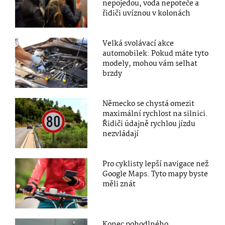
nepojedou, voda nepoteče a
řidiči uvíznou v kolonách
Velká svolávací akce
automobilek: Pokud máte tyto
modely, mohou vám selhat
brzdy
Německo se chystá omezit
maximální rychlost na silnici.
Řidiči údajně rychlou jízdu
nezvládají
Pro cyklisty lepší navigace než
Google Maps. Tyto mapy byste
měli znát
Konec pohodlného