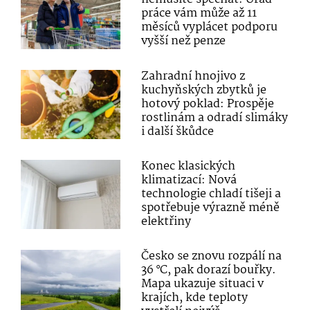
práce vám může až 11
měsíců vyplácet podporu
vyšší než penze
Zahradní hnojivo z
kuchyňských zbytků je
hotový poklad: Prospěje
rostlinám a odradí slimáky
i další škůdce
Konec klasických
klimatizací: Nová
technologie chladí tišeji a
spotřebuje výrazně méně
elektřiny
Česko se znovu rozpálí na
36 °C, pak dorazí bouřky.
Mapa ukazuje situaci v
krajích, kde teploty