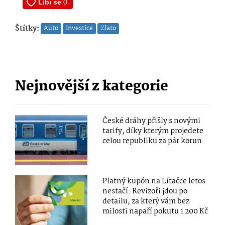
Štítky:
Auto
Investice
Zlato
Nejnovější z kategorie
České dráhy přišly s novými
tarify, díky kterým projedete
celou republiku za pár korun
Platný kupón na Lítačce letos
nestačí: Revizoři jdou po
detailu, za který vám bez
milosti napaří pokutu 1 200 Kč