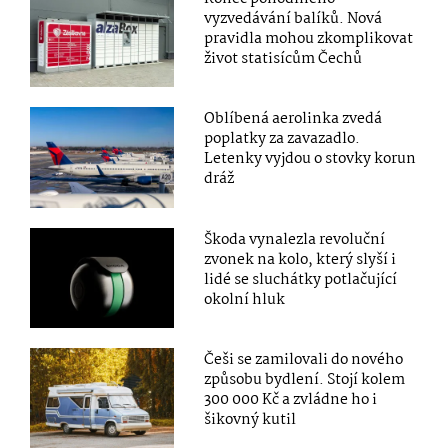
vyzvedávání balíků. Nová
pravidla mohou zkomplikovat
život statisícům Čechů
Oblíbená aerolinka zvedá
poplatky za zavazadlo.
Letenky vyjdou o stovky korun
dráž
Škoda vynalezla revoluční
zvonek na kolo, který slyší i
lidé se sluchátky potlačující
okolní hluk
Češi se zamilovali do nového
způsobu bydlení. Stojí kolem
300 000 Kč a zvládne ho i
šikovný kutil