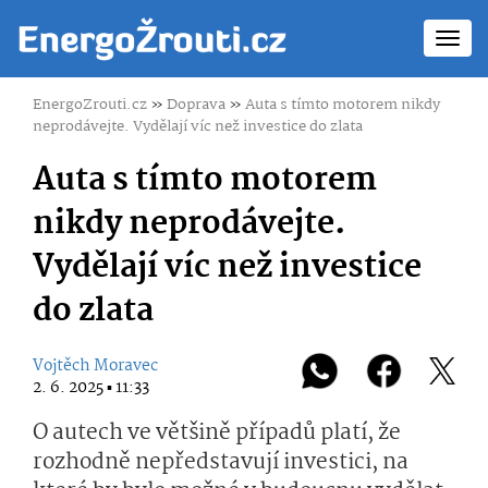
Toggl
navig
EnergoZrouti.cz
»
Doprava
»
Auta s tímto motorem nikdy
neprodávejte. Vydělají víc než investice do zlata
Auta s tímto motorem
nikdy neprodávejte.
Vydělají víc než investice
do zlata
Vojtěch Moravec
2. 6. 2025 ▪ 11:33
O autech ve většině případů platí, že
rozhodně nepředstavují investici, na