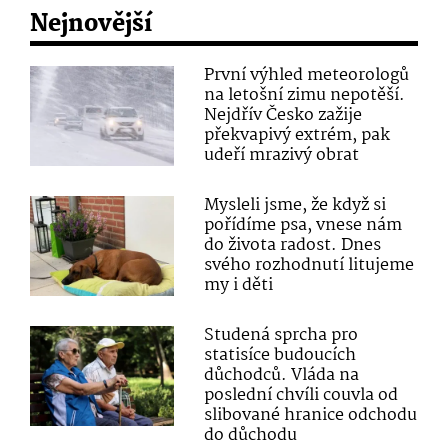
Nejnovější
První výhled meteorologů
na letošní zimu nepotěší.
Nejdřív Česko zažije
překvapivý extrém, pak
udeří mrazivý obrat
Mysleli jsme, že když si
pořídíme psa, vnese nám
do života radost. Dnes
svého rozhodnutí litujeme
my i děti
Studená sprcha pro
statisíce budoucích
důchodců. Vláda na
poslední chvíli couvla od
slibované hranice odchodu
do důchodu