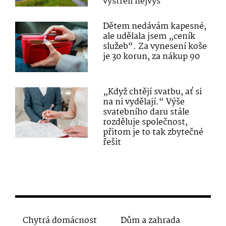
vystřelí nejvýš
Dětem nedávám kapesné,
ale udělala jsem „ceník
služeb“. Za vynesení koše
je 30 korun, za nákup 90
„Když chtějí svatbu, ať si
na ni vydělají.“ Výše
svatebního daru stále
rozděluje společnost,
přitom je to tak zbytečné
řešit
Chytrá domácnost
Dům a zahrada