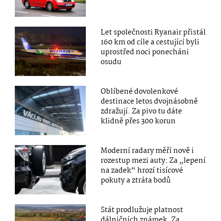
Let společnosti Ryanair přistál
160 km od cíle a cestující byli
uprostřed noci ponecháni
osudu
Oblíbené dovolenkové
destinace letos dvojnásobně
zdražují. Za pivo tu dáte
klidně přes 300 korun
Moderní radary měří nově i
rozestup mezi auty: Za „lepení
na zadek“ hrozí tisícové
pokuty a ztráta bodů
Stát prodlužuje platnost
dálničních známek. Za