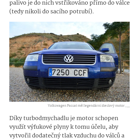
palivo je do nich vstřikováno přímo do válce
(tedy nikoli do sacího potrubí).
Volkswagen Passat měl legendární dieslový motor ,
...
Díky turbodmychadlu je motor schopen
využít výfukové plyny k tomu účelu, aby
vytvořil dodatečný tlak vzduchu do válců a