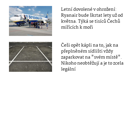
Letní dovolené v ohrožení:
Ryanair bude škrtat lety už od
května. Týká se tisíců Čechů
mířících k moři
Češi opět kápli na to, jak na
přeplněném sídlišti vždy
zaparkovat na "svém místě".
Nikoho neobtěžují a je to zcela
legální