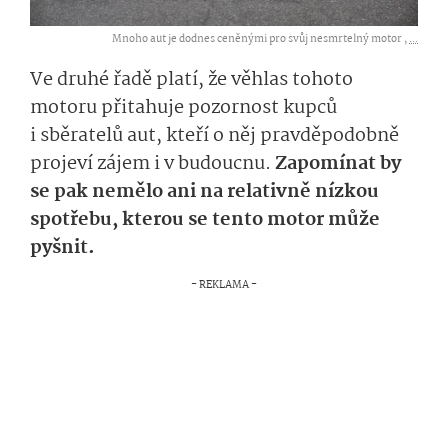
Mnoho aut je dodnes ceněnými pro svůj nesmrtelný motor ,
...
Ve druhé řadě platí, že věhlas tohoto
motoru přitahuje pozornost kupců
i sběratelů aut, kteří o něj pravděpodobně
projeví zájem i v budoucnu.
Zapomínat by
se pak nemělo ani na relativně nízkou
spotřebu, kterou se tento motor může
pyšnit.