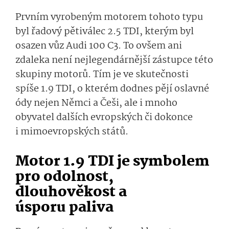
Prvním vyrobeným motorem tohoto typu
byl řadový pětiválec 2.5 TDI, kterým byl
osazen vůz Audi 100 C3. To ovšem ani
zdaleka není nejlegendárnější zástupce této
skupiny motorů. Tím je ve skutečnosti
spíše 1.9 TDI, o kterém dodnes pějí oslavné
ódy nejen Němci a Češi, ale i mnoho
obyvatel dalších evropských či dokonce
i mimoevropských stá­tů.
Motor 1.9 TDI je symbolem
pro odolnost,
dlouhověkost a
úsporu paliva