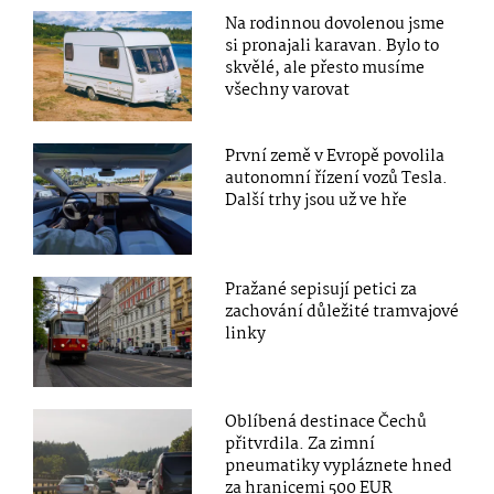
Na rodinnou dovolenou jsme
si pronajali karavan. Bylo to
skvělé, ale přesto musíme
všechny varovat
První země v Evropě povolila
autonomní řízení vozů Tesla.
Další trhy jsou už ve hře
Pražané sepisují petici za
zachování důležité tramvajové
linky
Oblíbená destinace Čechů
přitvrdila. Za zimní
pneumatiky vypláznete hned
za hranicemi 500 EUR