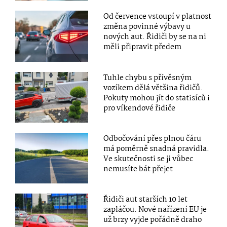
Od července vstoupí v platnost
změna povinné výbavy u
nových aut. Řidiči by se na ni
měli připravit předem
Tuhle chybu s přívěsným
vozíkem dělá většina řidičů.
Pokuty mohou jít do statisíců i
pro víkendové řidiče
Odbočování přes plnou čáru
má poměrně snadná pravidla.
Ve skutečnosti se ji vůbec
nemusíte bát přejet
Řidiči aut starších 10 let
zapláčou. Nové nařízení EU je
už brzy vyjde pořádně draho