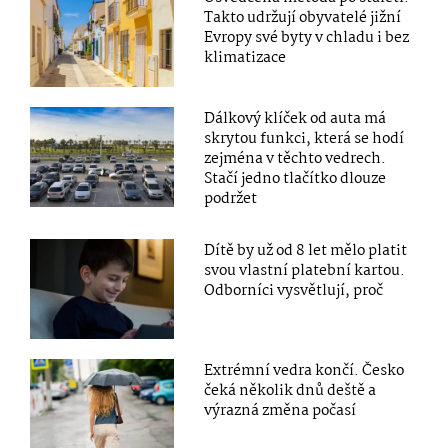
Takto udržují obyvatelé jižní
Evropy své byty v chladu i bez
klimatizace
Dálkový klíček od auta má
skrytou funkci, která se hodí
zejména v těchto vedrech.
Stačí jedno tlačítko dlouze
podržet
Dítě by už od 8 let mělo platit
svou vlastní platební kartou.
Odborníci vysvětlují, proč
Extrémní vedra končí. Česko
čeká několik dnů deště a
výrazná změna počasí