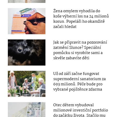
Žena omylem vyhodila do
koše výherní los na 24 milionů
korun. Popeláři ho okamžitě
začali hledat
Jak se připravit na pozorování
zatmění Slunce? Speciální
pomůcku si vyrobíte sami a
skvěle zabavíte děti
Už od září začne fungovat
supermoderní sanatorium za
693 milionů. Péče bude pro
vybrané pojištěnce zdarma
Otec dětem vybudoval
milionové investiční portfolio
do začátku života. Stačilo mu