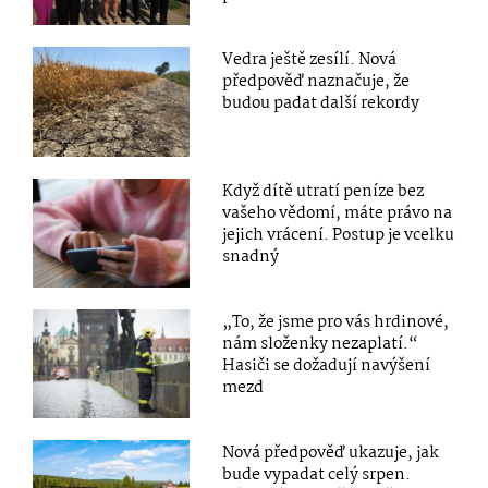
Vedra ještě zesílí. Nová
předpověď naznačuje, že
budou padat další rekordy
Když dítě utratí peníze bez
vašeho vědomí, máte právo na
jejich vrácení. Postup je vcelku
snadný
„To, že jsme pro vás hrdinové,
nám složenky nezaplatí.“
Hasiči se dožadují navýšení
mezd
Nová předpověď ukazuje, jak
bude vypadat celý srpen.