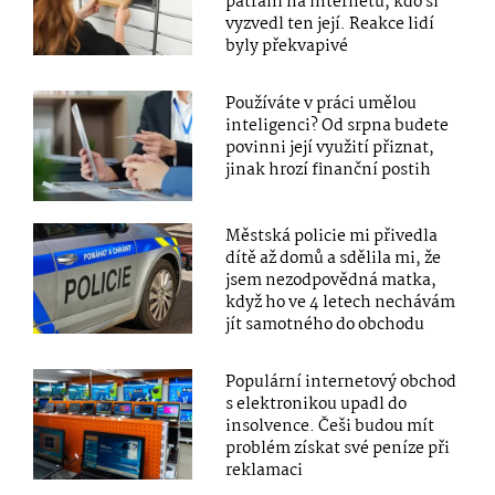
pátrání na internetu, kdo si
vyzvedl ten její. Reakce lidí
byly překvapivé
Používáte v práci umělou
inteligenci? Od srpna budete
povinni její využití přiznat,
jinak hrozí finanční postih
Městská policie mi přivedla
dítě až domů a sdělila mi, že
jsem nezodpovědná matka,
když ho ve 4 letech nechávám
jít samotného do obchodu
Populární internetový obchod
s elektronikou upadl do
insolvence. Češi budou mít
problém získat své peníze při
reklamaci