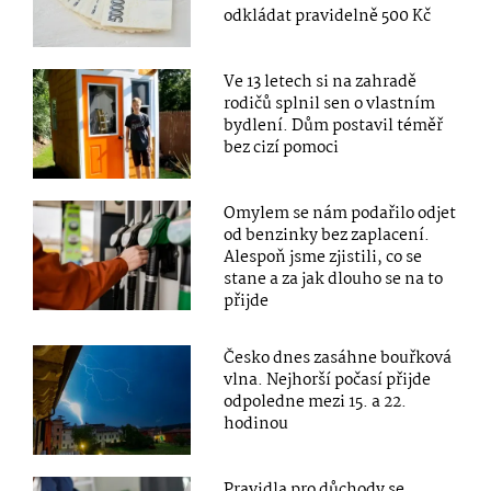
odkládat pravidelně 500 Kč
Ve 13 letech si na zahradě
rodičů splnil sen o vlastním
bydlení. Dům postavil téměř
bez cizí pomoci
Omylem se nám podařilo odjet
od benzinky bez zaplacení.
Alespoň jsme zjistili, co se
stane a za jak dlouho se na to
přijde
Česko dnes zasáhne bouřková
vlna. Nejhorší počasí přijde
odpoledne mezi 15. a 22.
hodinou
Pravidla pro důchody se