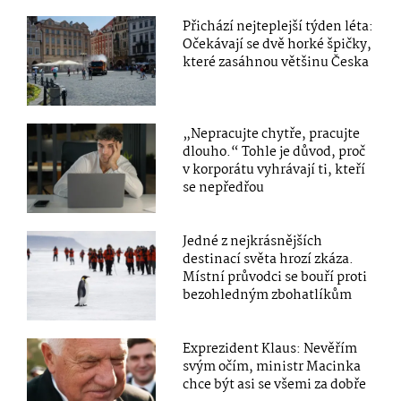
Přichází nejteplejší týden léta:
Očekávají se dvě horké špičky,
které zasáhnou většinu Česka
„Nepracujte chytře, pracujte
dlouho.“ Tohle je důvod, proč
v korporátu vyhrávají ti, kteří
se nepředřou
Jedné z nejkrásnějších
destinací světa hrozí zkáza.
Místní průvodci se bouří proti
bezohledným zbohatlíkům
Exprezident Klaus: Nevěřím
svým očím, ministr Macinka
chce být asi se všemi za dobře