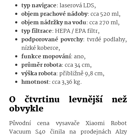
typ navigace
: laserová LDS,
objem prachové nádoby
: cca 520 ml,
objem nádržky na vodu
: cca 270 ml,
typ filtrace
: HEPA / EPA filtr,
podporované povrchy
: tvrdé podlahy,
nízké koberce,
funkce mopování
: ano,
průměr robota
: cca 34 cm,
výška robota
: přibližně 9,8 cm,
hmotnost
: cca 3,36 kg.
O čtvrtinu levnější než
obvykle
Původní cena vysavače Xiaomi Robot
Vacuum S40 činila na prodejnách Alzy