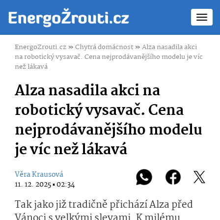
Toggl
navig
EnergoZrouti.cz
»
Chytrá domácnost
»
Alza nasadila akci
na robotický vysavač. Cena nejprodávanějšího modelu je víc
než lákavá
Alza nasadila akci na
robotický vysavač. Cena
nejprodávanějšího modelu
je víc než lákavá
Věra Krausová
11. 12. 2025 ▪ 02:34
Tak jako již tradičně přichází Alza před
Vánoci s velkými slevami. K milému