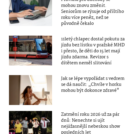
mohou znovu změnit.
Seniorům se rýsuje od příštího
roku více peněz, než se
původně čekalo
11letý chlapec dostal pokutu za
jízdu bez lístku v pražské MHD
i přesto, že děti do 15 let mají
jízdu zdarma. Revizor s
dítětem neměl slitování
Jak se lépe vypořádat s vedrem
se dá naučit: „Chvíle v horku
mohou být dokonce zdravé"
Zatmění roku 2026 už za pár
dnů: Nenechte si ujít
nejúžasnější nebeskou show
posledních let