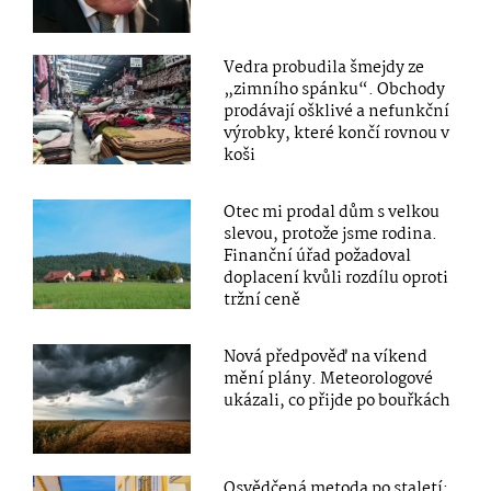
Vedra probudila šmejdy ze
„zimního spánku“. Obchody
prodávají ošklivé a nefunkční
výrobky, které končí rovnou v
koši
Otec mi prodal dům s velkou
slevou, protože jsme rodina.
Finanční úřad požadoval
doplacení kvůli rozdílu oproti
tržní ceně
Nová předpověď na víkend
mění plány. Meteorologové
ukázali, co přijde po bouřkách
Osvědčená metoda po staletí: