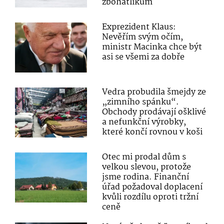
zbohatlíkům
Exprezident Klaus:
Nevěřím svým očím,
ministr Macinka chce být
asi se všemi za dobře
Vedra probudila šmejdy ze
„zimního spánku“.
Obchody prodávají ošklivé
a nefunkční výrobky,
které končí rovnou v koši
Otec mi prodal dům s
velkou slevou, protože
jsme rodina. Finanční
úřad požadoval doplacení
kvůli rozdílu oproti tržní
ceně