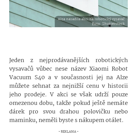
Alza nasadila akci na robotický vysavač
Foto
: Shutterstock
Jeden z nejprodávanějších robotických
vysavačů vůbec nese název Xiaomi Robot
Vacuum S40 a v současnosti jej na Alze
můžete sehnat za nejnižší cenu v historii
jeho prodeje. V akci se však udrží pouze
omezenou dobu, takže pokud ještě nemáte
dárek pro svou drahou polovičku nebo
maminku, neměli byste s nákupem otálet.