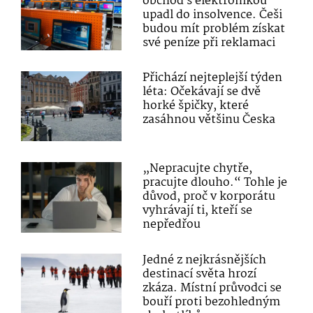
obchod s elektronikou
upadl do insolvence. Češi
budou mít problém získat
své peníze při reklamaci
Přichází nejteplejší týden
léta: Očekávají se dvě
horké špičky, které
zasáhnou většinu Česka
„Nepracujte chytře,
pracujte dlouho.“ Tohle je
důvod, proč v korporátu
vyhrávají ti, kteří se
nepředřou
Jedné z nejkrásnějších
destinací světa hrozí
zkáza. Místní průvodci se
bouří proti bezohledným