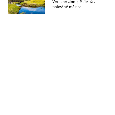
Výrazný zlom přijde už v
polovině měsíce