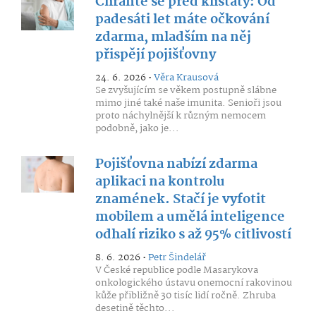
Chraňte se před klíšťaty: Od
padesáti let máte očkování
zdarma, mladším na něj
přispějí pojišťovny
24. 6. 2026 •
Věra Krausová
Se zvyšujícím se věkem postupně slábne
mimo jiné také naše imunita. Senioři jsou
proto náchylnější k různým nemocem
podobně, jako je...
Pojišťovna nabízí zdarma
aplikaci na kontrolu
znamének. Stačí je vyfotit
mobilem a umělá inteligence
odhalí riziko s až 95% citlivostí
8. 6. 2026 •
Petr Šindelář
V České republice podle Masarykova
onkologického ústavu onemocní rakovinou
kůže přibližně 30 tisíc lidí ročně. Zhruba
desetině těchto...