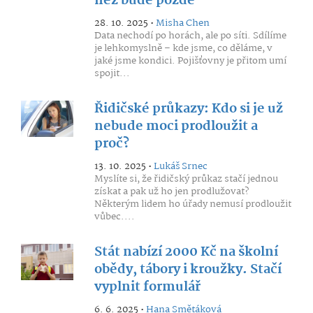
než bude pozdě
28. 10. 2025 •
Misha Chen
Data nechodí po horách, ale po síti. Sdílíme
je lehkomyslně – kde jsme, co děláme, v
jaké jsme kondici. Pojišťovny je přitom umí
spojit...
Řidičské průkazy: Kdo si je už
nebude moci prodloužit a
proč?
13. 10. 2025 •
Lukáš Srnec
Myslíte si, že řidičský průkaz stačí jednou
získat a pak už ho jen prodlužovat?
Některým lidem ho úřady nemusí prodloužit
vůbec....
Stát nabízí 2000 Kč na školní
obědy, tábory i kroužky. Stačí
vyplnit formulář
6. 6. 2025 •
Hana Smětáková