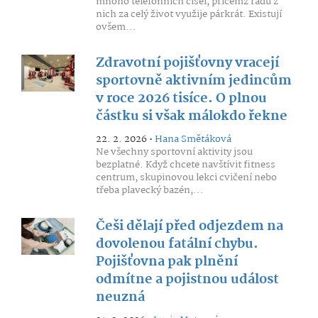
mnoho telefonních čísel, přičemž řadu z
nich za celý život využije párkrát. Existují
ovšem...
Zdravotní pojišťovny vracejí
sportovně aktivním jedincům
v roce 2026 tisíce. O plnou
částku si však málokdo řekne
22. 2. 2026 •
Hana Smětáková
Ne všechny sportovní aktivity jsou
bezplatné. Když chcete navštívit fitness
centrum, skupinovou lekci cvičení nebo
třeba plavecký bazén,...
Češi dělají před odjezdem na
dovolenou fatální chybu.
Pojišťovna pak plnění
odmítne a pojistnou událost
neuzná