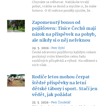
Chystáte se stěhovat. Nahlásíte trvalý
pobyt, vrátíte se domů a myslíte si, že máte
hotovo. O tři měsíce později zjistíte, že...
Zapomenutý bonus od
pojišťoven: Tisíce Čechů mají
nárok na příspěvek na pohyb,
ale nikdy si o něj neřeknou
29. 5. 2026 •
Petr Eybl
České zdravotní pojišťovny každým rokem
poskytují svým klientům celou řadu
rozličných příspěvků a výhod. Na některé z
nich však...
Rodiče letos mohou čerpat
štědré příspěvky na letní
dětské tábory i sport. Stačí jen
vědět, jak požádat
25. 5. 2026 •
Petr Šindelář