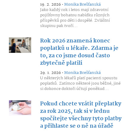
19. 2. 2026 •
Monika Brešťanská
Jako každý rok i letos mají zdravotní
pojišťovny bohatou nabídku různých
příspěvků pro děti i dospělé. Zvláštní
skupinu pak tvoří...
Rok 2026 znamená konec
poplatků u lékaře. Zdarma je
to, za co jsme dosud často
zbytečně platili
29. 1. 2026 •
Monika Brešťanská
U některých lékařů platí pacienti spoustu
poplatků. Zatímco některé jsou běžné, jiné
si dokonce doktoři účtují poněkud...
Pokud chcete vrátit přeplatky
za rok 2025, tak si v lednu
spočítejte všechny tyto platby
a přihlaste se o ně na úřadě