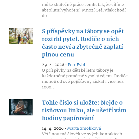
může skutečně práce semlít tak, že cítíme
absolutní vyhoření. Mnozí Češi však chodí
do...
S příspěvky na tábory se opět
roztrhl pytel. Rodiče o nich
často neví a zbytečně zaplatí
plnou cenu
29. 4. 2026 •
Petr Eybl
O příspěvky na dětské letní tábory je
každoročně poměrně vysoký zájem. Rodiče
mohou od své pojišťovny získat i více než
1000...
Tohle číslo si uložte: Nejde o
tísňovou linku, ale ušetří vám
hodiny papírování
14. 4. 2026 •
Marta Smolíková
Většinou má člověk ve svých kontaktech