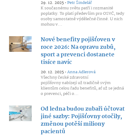
29. 12. 2025 •
Petr Šindelář
K současnému světu patří i rozmanité
poplatky. To platí především pro OSVČ, tedy
osoby samostatně výdělečné činné. U nich
mohou v...
Nové benefity pojišťoven v
roce 2026: Na opravu zubů,
sport a prevenci dostanete
tisíce navíc
20. 12. 2025 •
Anna Adlerová
Všechny české zdravotní
pojišťovny nabízejí už tradičně svým
klientům celou řadu benefitů, ať už se jedná
o prevenci, péči o...
Od ledna budou zubaři účtovat
jiné sazby: Pojišťovny otočily,
změnou potěší miliony
pacientů