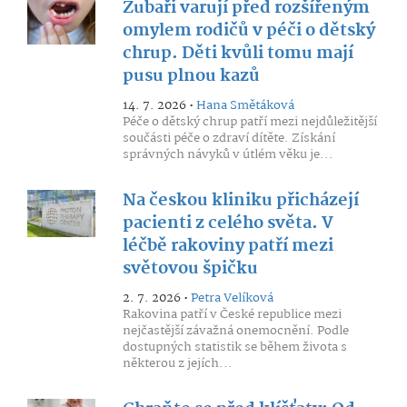
Zubaři varují před rozšířeným
omylem rodičů v péči o dětský
chrup. Děti kvůli tomu mají
pusu plnou kazů
14. 7. 2026 •
Hana Smětáková
Péče o dětský chrup patří mezi nejdůležitější
součásti péče o zdraví dítěte. Získání
správných návyků v útlém věku je...
Na českou kliniku přicházejí
pacienti z celého světa. V
léčbě rakoviny patří mezi
světovou špičku
2. 7. 2026 •
Petra Velíková
Rakovina patří v České republice mezi
nejčastější závažná onemocnění. Podle
dostupných statistik se během života s
některou z jejích...