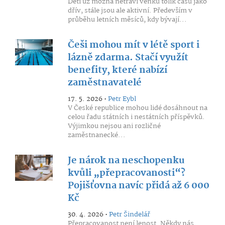
Děti už možná netráví venku tolik času jako
dřív, stále jsou ale aktivní. Především v
průběhu letních měsíců, kdy bývají...
Češi mohou mít v létě sport i
lázně zdarma. Stačí využít
benefity, které nabízí
zaměstnavatelé
17. 5. 2026 •
Petr Eybl
V České republice mohou lidé dosáhnout na
celou řadu státních i nestátních příspěvků.
Výjimkou nejsou ani rozličné
zaměstnanecké...
Je nárok na neschopenku
kvůli „přepracovanosti“?
Pojišťovna navíc přidá až 6 000
Kč
30. 4. 2026 •
Petr Šindelář
Přepracovanost není lenost. Někdy nás