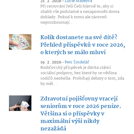
21. 2. 2026 •
Lucie Mateová
Při cestování řeší Češi hlavně to, aby si
sbalili vše podstatné a nezapomněli doma
doklady. Pokud k tomu ale zároveň
neprozkoumají...
Kolik dostanete na své dítě?
Přehled příspěvků v roce 2026,
o kterých se málo mluví
19. 2. 2026 •
Petr Šindelář
Rodičovský příspěvek je dávka státní
sociální podpory, bez které by se většina
rodičů neobešla. Probíhají debaty o tom, zda
by měl...
Zdravotní pojišťovny vracejí
seniorům v roce 2026 peníze.
Většina si o příspěvky v
maximální výši nikdy
nezažádá