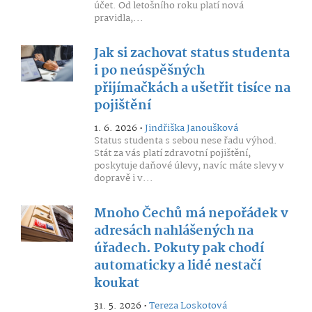
účet. Od letošního roku platí nová
pravidla,...
Jak si zachovat status studenta
i po neúspěšných
přijímačkách a ušetřit tisíce na
pojištění
1. 6. 2026 •
Jindřiška Janoušková
Status studenta s sebou nese řadu výhod.
Stát za vás platí zdravotní pojištění,
poskytuje daňové úlevy, navíc máte slevy v
dopravě i v...
Mnoho Čechů má nepořádek v
adresách nahlášených na
úřadech. Pokuty pak chodí
automaticky a lidé nestačí
koukat
31. 5. 2026 •
Tereza Loskotová