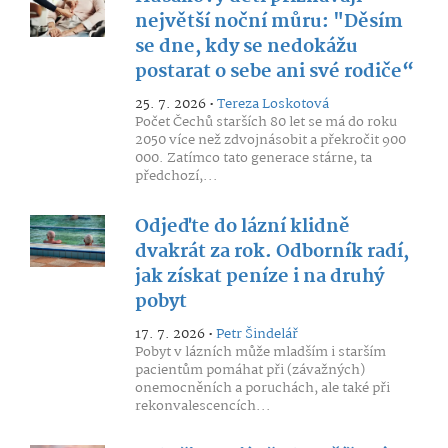
největší noční můru: "Děsím
se dne, kdy se nedokážu
postarat o sebe ani své rodiče“
25. 7. 2026 •
Tereza Loskotová
Počet Čechů starších 80 let se má do roku
2050 více než zdvojnásobit a překročit 900
000. Zatímco tato generace stárne, ta
předchozí,...
Odjeďte do lázní klidně
dvakrát za rok. Odborník radí,
jak získat peníze i na druhý
pobyt
17. 7. 2026 •
Petr Šindelář
Pobyt v lázních může mladším i starším
pacientům pomáhat při (závažných)
onemocněních a poruchách, ale také při
rekonvalescencích...