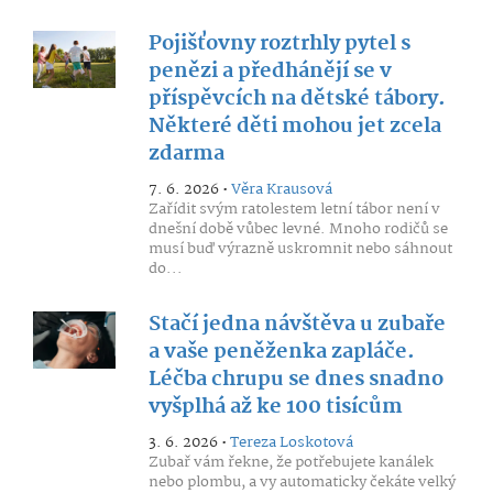
Pojišťovny roztrhly pytel s
penězi a předhánějí se v
příspěvcích na dětské tábory.
Některé děti mohou jet zcela
zdarma
7. 6. 2026 •
Věra Krausová
Zařídit svým ratolestem letní tábor není v
dnešní době vůbec levné. Mnoho rodičů se
musí buď výrazně uskromnit nebo sáhnout
do...
Stačí jedna návštěva u zubaře
a vaše peněženka zapláče.
Léčba chrupu se dnes snadno
vyšplhá až ke 100 tisícům
3. 6. 2026 •
Tereza Loskotová
Zubař vám řekne, že potřebujete kanálek
nebo plombu, a vy automaticky čekáte velký