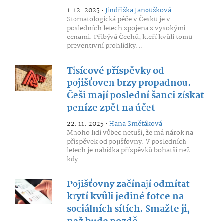
1. 12. 2025 •
Jindřiška Janoušková
Stomatologická péče v Česku je v
posledních letech spojena s vysokými
cenami. Přibývá Čechů, kteří kvůli tomu
preventivní prohlídky...
Tisícové příspěvky od
pojišťoven brzy propadnou.
Češi mají poslední šanci získat
peníze zpět na účet
22. 11. 2025 •
Hana Smětáková
Mnoho lidí vůbec netuší, že má nárok na
příspěvek od pojišťovny. V posledních
letech je nabídka příspěvků bohatší než
kdy...
Pojišťovny začínají odmítat
krytí kvůli jediné fotce na
sociálních sítích. Smažte ji,