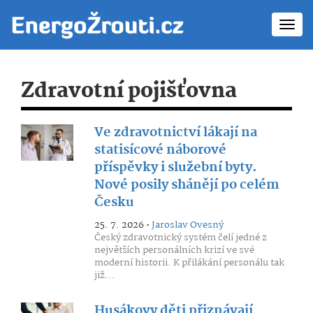
Toggl
navig
Zdravotní pojišťovna
Ve zdravotnictví lákají na
statisícové náborové
příspěvky i služební byty.
Nové posily shánějí po celém
Česku
25. 7. 2026 •
Jaroslav Ovesný
Český zdravotnický systém čelí jedné z
největších personálních krizí ve své
moderní historii. K přilákání personálu tak
již...
Husákovy děti přiznávají