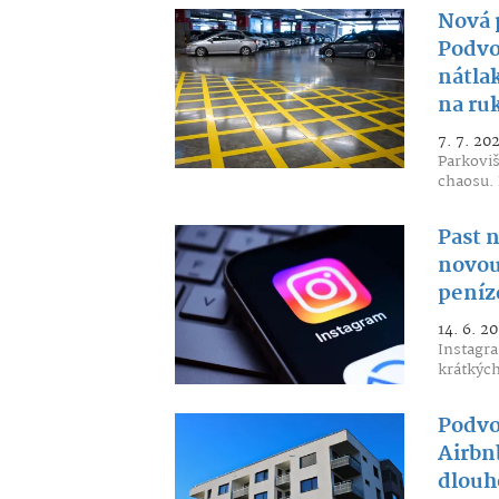
Nová 
Podvo
nátla
na ru
7. 7. 20
Parkoviš
chaosu. 
Past 
novou 
peníz
14. 6. 2
Instagra
krátkých
Podvod
Airbn
dlouh