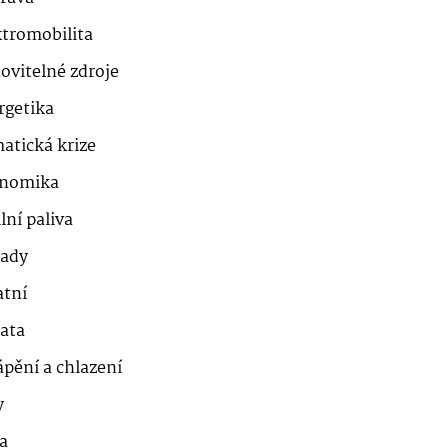
ktromobilita
ovitelné zdroje
rgetika
atická krize
nomika
lní paliva
ady
atní
řata
ápění a chlazení
y
a