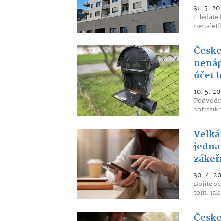
31. 5. 20
Hledáte 
nenaletít
Česke
nenáp
účet 
10. 5. 20
Podvodní
sofistik
Velká
jedna 
zákeř
30. 4. 2
Bojíte se
tom, jak 
Česke