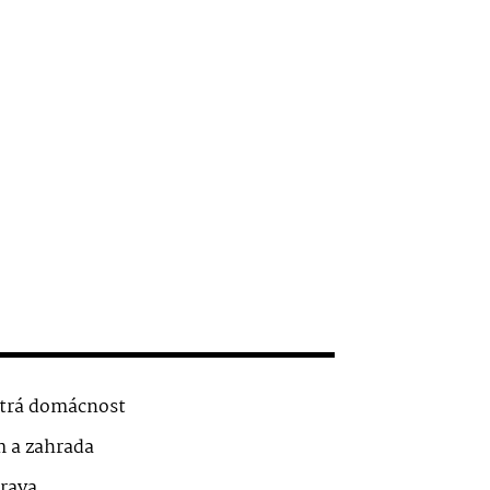
trá domácnost
 a zahrada
rava