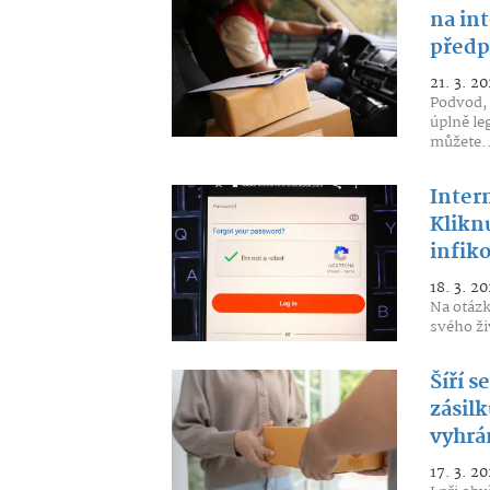
na int
předpl
21. 3. 20
Podvod, 
úplně le
můžete..
Inter
Klikn
infiko
18. 3. 20
Na otázk
svého ži
Šíří s
zásil
vyhrá
17. 3. 20