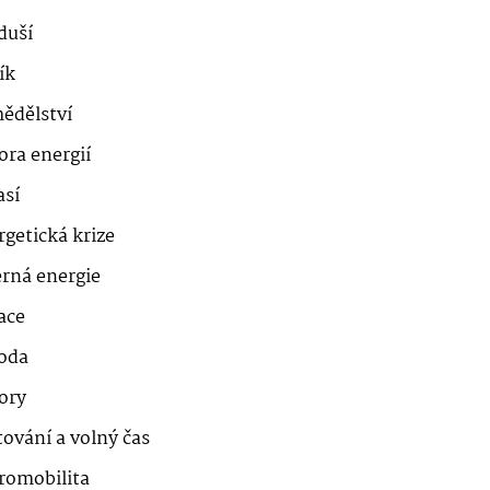
duší
ík
ědělství
ora energií
así
getická krize
erná energie
ace
roda
ory
ování a volný čas
romobilita