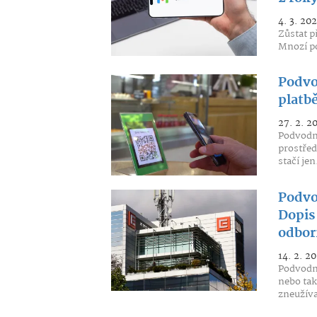
4. 3. 20
Zůstat p
Mnozí po
Podvod
platb
27. 2. 2
Podvodní
prostřed
stačí jen
Podvo
Dopis 
odbor
14. 2. 2
Podvodní
nebo tak
zneužívaj