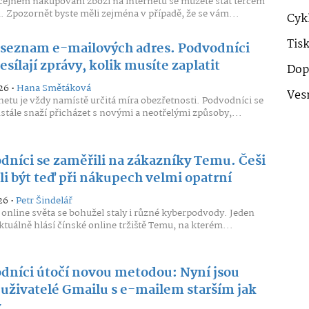
yčejném nakupování zboží na internetu se můžete stát terčem
 Zpozornět byste měli zejména v případě, že se vám...
Cykl
Tis
 seznam e-mailových adres. Podvodníci
esílají zprávy, kolik musíte zaplatit
Dop
26 •
Hana Smětáková
Ves
netu je vždy namístě určitá míra obezřetnosti. Podvodníci se
ustále snaží přicházet s novými a neotřelými způsoby,...
dníci se zaměřili na zákazníky Temu. Češi
li být teď při nákupech velmi opatrní
26 •
Petr Šindelář
 online světa se bohužel staly i různé kyberpodvody. Jeden
ktuálně hlásí čínské online tržiště Temu, na kterém...
dníci útočí novou metodou: Nyní jsou
 uživatelé Gmailu s e-mailem starším jak
y