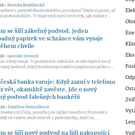
26 •
Monika Brešťanská
Ele
bydlení v podobě dlouhodobého pronájmu? Dejte si pozor, ať
e podvodníkům. Ti mají totiž nyní nový trik, jak získat z...
Obn
m se šíří zákeřný podvod. Jeden
Ene
adný papírek ve schránce vám vysaje
Klim
během chvíle
Eko
26 •
Jaroslav Ovesný
ci nikdy nespí. V posledních měsících se tak objevil nový
Fosi
ovaný podvod, který kombinuje tradiční papírovou poštu s...
Odp
 česká banka varuje: Když zazní v telefonu
Ost
z vět, okamžitě zavěste. Jde o nový
ný podvod falešných bankéřů
Zví
026 •
Kateřina Matoušková
Vyt
 zvedat cizí čísla, protože jste slyšeli množství historek o
lidé ve vašem okolí mluvili s podvodníky, kteří se...
Les
m se šíří nový podvod na lidi nakupující
Vod