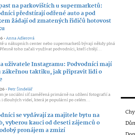
past na parkovištích u supermarketů:
dníci předstírají odřené auto a pod
kem žádají od zmatených řidičů hotovost
ku
26 •
Anna Adlerová
tě u nákupních center nebo supermarketů bývají někdy plná
Přesně toho začali využívat podvodníci, kteří chtějí...
na uživatele Instagramu: Podvodníci mají
zákeřnou taktiku, jak připravit lidi o
e
026 •
Petr Šindelář
m je sociální síť zaměřená primárně na sdílení fotografií a
 i dlouhých videí, která je populární po celém...
Chy
níci se vydávají za majitele bytu na
b, vyberou kauci od deseti zájemců o
Dům
odobý pronájem a zmizí
Dop