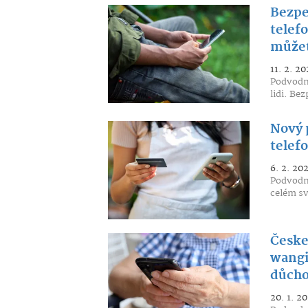
Bezpe
telef
můžete
11. 2. 20
Podvodní
lidi. Be
Nový p
telef
6. 2. 20
Podvodné
celém svě
Česke
wangi
důcho
20. 1. 2