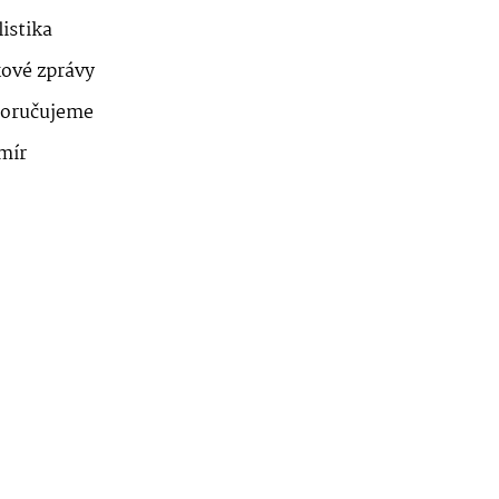
istika
kové zprávy
oručujeme
mír