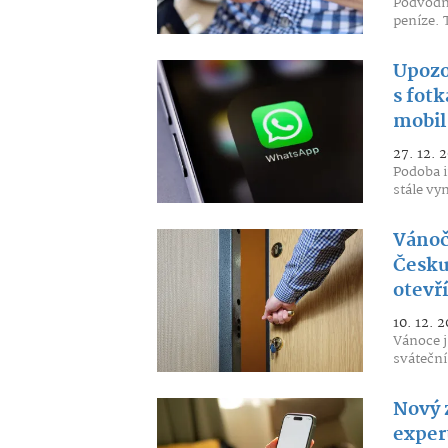
Podvodní
peníze. 
Upozo
s fot
mobil
27. 12. 
Podoba i
stále vy
Vánoč
Česku 
otevří
10. 12. 2
Vánoce j
sváteční
Nový 
exper