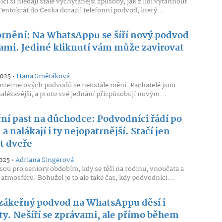
ci si hledají stále vychytanější způsoby, jak z lidí vytáhnout
Tentokrát do Česka dorazil telefonní podvod, který...
rnění: Na WhatsAppu se šíří nový podvod
kami. Jediné kliknutí vám může zavirovat
2025 •
Hana Smětáková
nternetových podvodů se neustále mění. Pachatelé jsou
nalézavější, a proto své jednání přizpůsobují novým...
ní past na důchodce: Podvodníci řádí po
a nalákají i ty nejopatrnější. Stačí jen
t dveře
025 •
Adriana Singerová
sou pro seniory obdobím, kdy se těší na rodinu, vnoučata a
 atmosféru. Bohužel je to ale také čas, kdy podvodníci...
zákeřný podvod na WhatsAppu děsí i
ty. Nešíří se zprávami, ale přímo během