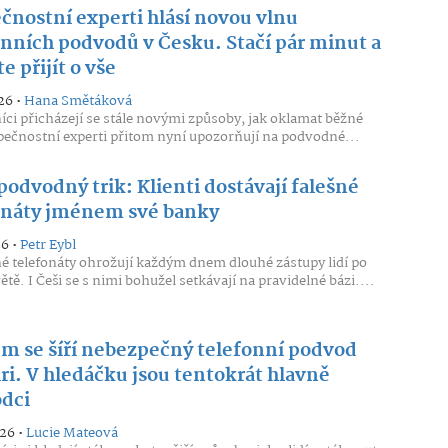
čnostní experti hlásí novou vlnu
onních podvodů v Česku. Stačí pár minut a
 přijít o vše
26 •
Hana Smětáková
ci přicházejí se stále novými způsoby, jak oklamat běžné
zpečnostní experti přitom nyní upozorňují na podvodné...
odvodný trik: Klienti dostávají falešné
onáty jménem své banky
26 •
Petr Eybl
 telefonáty ohrožují každým dnem dlouhé zástupy lidí po
tě. I Češi se s nimi bohužel setkávají na pravidelné bázi....
m se šíří nebezpečný telefonní podvod
ri. V hledáčku jsou tentokrát hlavně
dci
026 •
Lucie Mateová