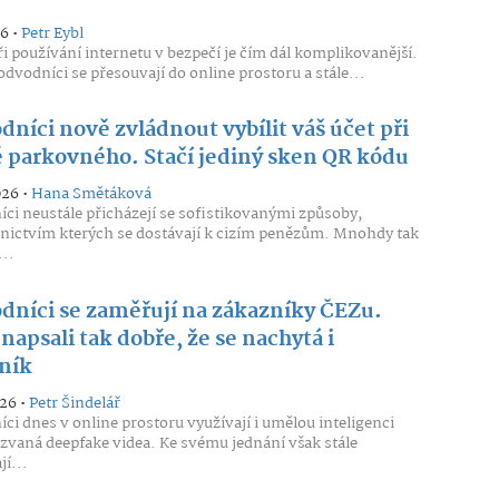
26 •
Petr Eybl
ři používání internetu v bezpečí je čím dál komplikovanější.
dvodníci se přesouvají do online prostoru a stále...
níci nově zvládnout vybílit váš účet při
ě parkovného. Stačí jediný sken QR kódu
026 •
Hana Smětáková
ci neustále přicházejí se sofistikovanými způsoby,
nictvím kterých se dostávají k cizím penězům. Mnohdy tak
...
dníci se zaměřují na zákazníky ČEZu.
napsali tak dobře, že se nachytá i
ník
026 •
Petr Šindelář
ci dnes v online prostoru využívají i umělou inteligenci
zvaná deepfake videa. Ke svému jednání však stále
í...