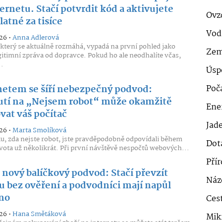
ernetu. Stačí potvrdit kód a aktivujete
Ovz
atné za tisíce
Vod
26 •
Anna Adlerová
který se aktuálně rozmáhá, vypadá na první pohled jako
Zem
gitimní zpráva od dopravce. Pokud ho ale neodhalíte včas,
.
Úsp
netem se šíří nebezpečný podvod:
Poč
utí na „Nejsem robot“ může okamžitě
Ener
vat váš počítač
Jad
26 •
Marta Smolíková
u, zda nejste robot, jste pravděpodobně odpovídali během
Dot
vota už několikrát. Při první návštěvě nespočtů webových...
Pří
e nový balíčkový podvod: Stačí převzít
Náz
ku bez ověření a podvodníci mají napůl
no
Cest
26 •
Hana Smětáková
Mik