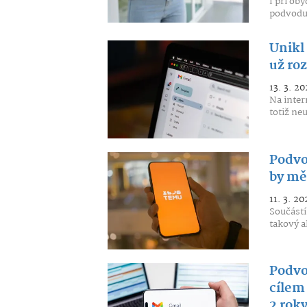
I při ob
podvodu.
Unikl
už roz
13. 3. 20
Na inter
totiž ne
Podvo
by mě
11. 3. 20
Součástí
takový a
Podvo
cílem
2 rok