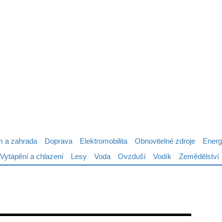
 a zahrada
Doprava
Elektromobilita
Obnovitelné zdroje
Energ
Vytápění a chlazení
Lesy
Voda
Ovzduší
Vodík
Zemědělství