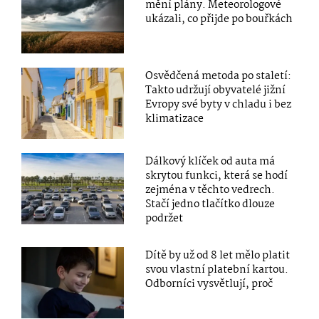
mění plány. Meteorologové
ukázali, co přijde po bouřkách
Osvědčená metoda po staletí:
Takto udržují obyvatelé jižní
Evropy své byty v chladu i bez
klimatizace
Dálkový klíček od auta má
skrytou funkci, která se hodí
zejména v těchto vedrech.
Stačí jedno tlačítko dlouze
podržet
Dítě by už od 8 let mělo platit
svou vlastní platební kartou.
Odborníci vysvětlují, proč