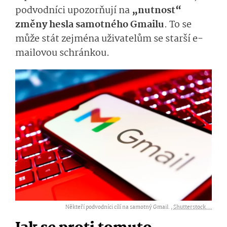
podvodníci upozorňují na
„nutnost“
změny hesla samotného Gmailu
. To se
může stát zejména uživatelům se starší e-
mailovou schránkou.
Někteří podvodníci cílí na samotný Gmail. ,
Shutterstock....