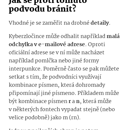
Jak se proti tomuto
podvodu bránit?
Vhodné je se zaměřit na drobné
detaily
.
Kyberzločince může odhalit například
malá
odchylka v e-mailové adrese
. Oproti
oficiální adrese se v ní může nacházet
například pomlčka nebo jiné formy
interpunkce. Poměrně často se pak můžete
setkat s tím, že podvodníci využívají
kombinace písmen, která dohromady
připomínají jiné písmeno. Příkladem může
být kombinace písmen
r
a
n
, která může
v některých fontech vypadat stejně (nebo
velice podobně) jako m (rn).