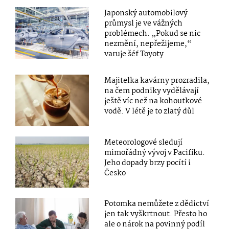
Japonský automobilový
průmysl je ve vážných
problémech. „Pokud se nic
nezmění, nepřežijeme,“
varuje šéf Toyoty
Majitelka kavárny prozradila,
na čem podniky vydělávají
ještě víc než na kohoutkové
vodě. V létě je to zlatý důl
Meteorologové sledují
mimořádný vývoj v Pacifiku.
Jeho dopady brzy pocítí i
Česko
Potomka nemůžete z dědictví
jen tak vyškrtnout. Přesto ho
ale o nárok na povinný podíl