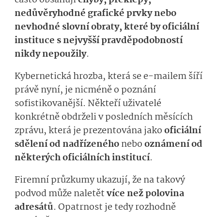
často obsahují
chyby, překlepy,
nedůvěryhodné grafické prvky nebo
nevhodné slovní obraty, které by oficiální
instituce s nejvyšší pravděpodobností
nikdy nepoužily
.
Kybernetická hrozba, která se e-mailem šíří
právě nyní, je nicméně o poznání
sofistikovaněj­ší. Někteří uživatelé
konkrétně obdrželi v posledních měsících
zprávu, která je prezentována jako
oficiální
sdělení od nadřízeného
nebo
oznámení od
některých oficiálních institucí
.
Firemní průzkumy ukazují, že na takový
podvod může naletět
více než polovina
adresátů
. Opatrnost je tedy rozhodně