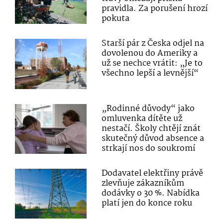
pravidla. Za porušení hrozí
pokuta
Starší pár z Česka odjel na
dovolenou do Ameriky a
už se nechce vrátit: „Je to
všechno lepší a levnější“
„Rodinné důvody“ jako
omluvenka dítěte už
nestačí. Školy chtějí znát
skutečný důvod absence a
strkají nos do soukromí
Dodavatel elektřiny právě
zlevňuje zákazníkům
dodávky o 30 %. Nabídka
platí jen do konce roku