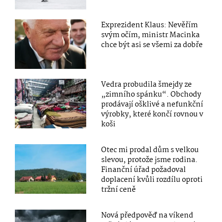
Exprezident Klaus: Nevěřím
svým očím, ministr Macinka
chce být asi se všemi za dobře
Vedra probudila šmejdy ze
„zimního spánku“. Obchody
prodávají ošklivé a nefunkční
výrobky, které končí rovnou v
koši
Otec mi prodal dům s velkou
slevou, protože jsme rodina.
Finanční úřad požadoval
doplacení kvůli rozdílu oproti
tržní ceně
Nová předpověď na víkend