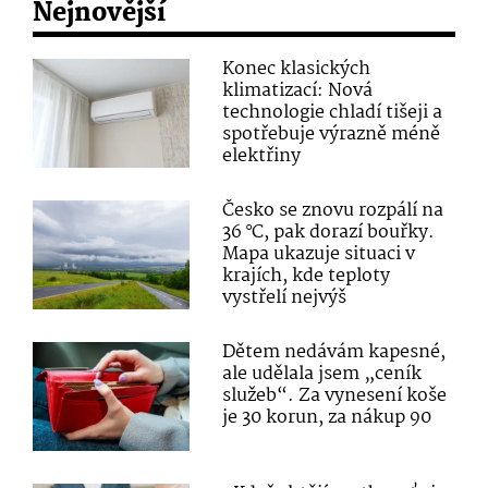
Nejnovější
Konec klasických
klimatizací: Nová
technologie chladí tišeji a
spotřebuje výrazně méně
elektřiny
Česko se znovu rozpálí na
36 °C, pak dorazí bouřky.
Mapa ukazuje situaci v
krajích, kde teploty
vystřelí nejvýš
Dětem nedávám kapesné,
ale udělala jsem „ceník
služeb“. Za vynesení koše
je 30 korun, za nákup 90