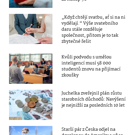
„Když chtějí svatbu, ať si na ni
vydělají.“ Výše svatebního
daru stále rozděluje
společnost, přitom je to tak
zbytečné řešit
Kvůli podvodu s umělou
inteligencí musí 58 000
studentů znovu na přijímací
zkoušky
Juchelka zveřejnil plán růstu
starobních důchodů: Navýšení
je nejnižší za posledních 10 let
Starší pár z Česka odjel na