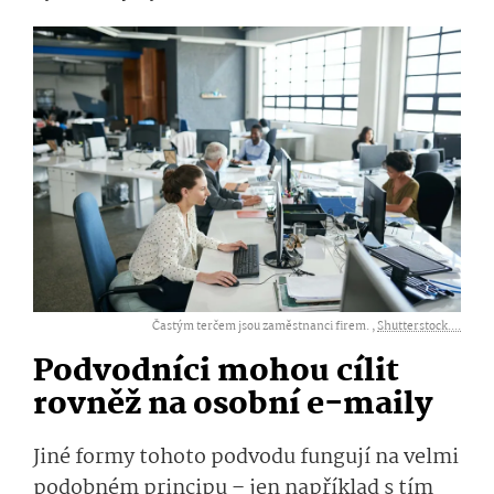
Častým terčem jsou zaměstnanci firem. ,
Shutterstock....
Podvodníci mohou cílit
rovněž na osobní e-maily
Jiné formy tohoto podvodu fungují na velmi
podobném principu – jen například s tím