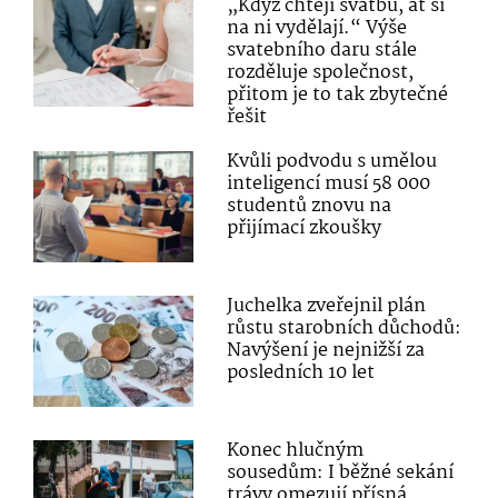
„Když chtějí svatbu, ať si
na ni vydělají.“ Výše
svatebního daru stále
rozděluje společnost,
přitom je to tak zbytečné
řešit
Kvůli podvodu s umělou
inteligencí musí 58 000
studentů znovu na
přijímací zkoušky
Juchelka zveřejnil plán
růstu starobních důchodů:
Navýšení je nejnižší za
posledních 10 let
Konec hlučným
sousedům: I běžné sekání
trávy omezují přísná