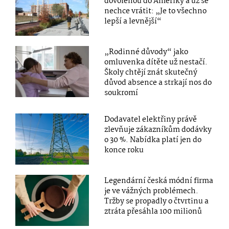
dovolenou do Ameriky a už se
nechce vrátit: „Je to všechno
lepší a levnější“
„Rodinné důvody“ jako
omluvenka dítěte už nestačí.
Školy chtějí znát skutečný
důvod absence a strkají nos do
soukromí
Dodavatel elektřiny právě
zlevňuje zákazníkům dodávky
o 30 %. Nabídka platí jen do
konce roku
Legendární česká módní firma
je ve vážných problémech.
Tržby se propadly o čtvrtinu a
ztráta přesáhla 100 milionů