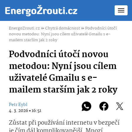
Toggl
navig
EnergoZrouti.cz
»
Chytrá domácnost
»
Podvodníci útočí
novou metodou: Nyní jsou cílem uživatelé Gmailu s e-
mailem starším jak 2 roky
Podvodníci útočí novou
metodou: Nyní jsou cílem
uživatelé Gmailu s e-
mailem starším jak 2 roky
Petr Eybl
4. 3. 2026 ▪ 16:51
Zůstat při používání internetu v bezpečí
je čím dál komplikovanější. Mnozí