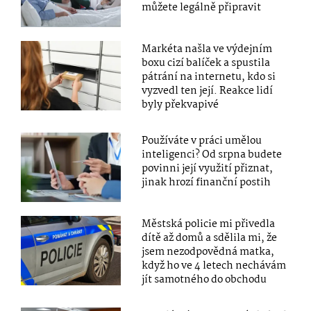
můžete legálně připravit
Markéta našla ve výdejním
boxu cizí balíček a spustila
pátrání na internetu, kdo si
vyzvedl ten její. Reakce lidí
byly překvapivé
Používáte v práci umělou
inteligenci? Od srpna budete
povinni její využití přiznat,
jinak hrozí finanční postih
Městská policie mi přivedla
dítě až domů a sdělila mi, že
jsem nezodpovědná matka,
když ho ve 4 letech nechávám
jít samotného do obchodu