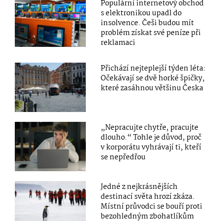
Populární internetový obchod
s elektronikou upadl do
insolvence. Češi budou mít
problém získat své peníze při
reklamaci
Přichází nejteplejší týden léta:
Očekávají se dvě horké špičky,
které zasáhnou většinu Česka
„Nepracujte chytře, pracujte
dlouho.“ Tohle je důvod, proč
v korporátu vyhrávají ti, kteří
se nepředřou
Jedné z nejkrásnějších
destinací světa hrozí zkáza.
Místní průvodci se bouří proti
bezohledným zbohatlíkům