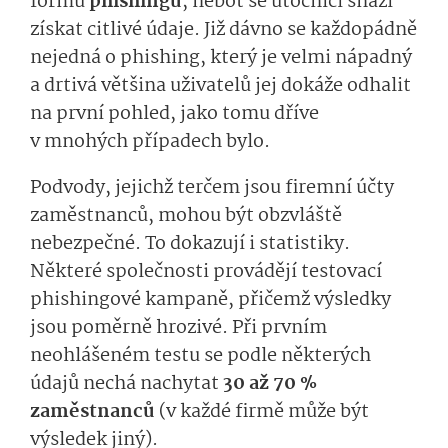
formu
phishingu
, neboť se útočníci snaží
získat citlivé údaje. Již dávno se každopádně
nejedná o phishing, který je velmi nápadný
a drtivá většina uživatelů jej dokáže odhalit
na první pohled, jako tomu dříve
v mnohých případech bylo.
Podvody, jejichž terčem jsou firemní účty
zaměstnanců, mohou být obzvláště
nebezpečné. To dokazují i statistiky.
Některé společnosti provádějí testovací
phishingové kampaně, přičemž výsledky
jsou poměrně hrozivé. Při prvním
neohlášeném testu se podle některých
údajů nechá nachytat
30 až 70 %
zaměstnanců
(v každé firmě může být
výsledek jiný).