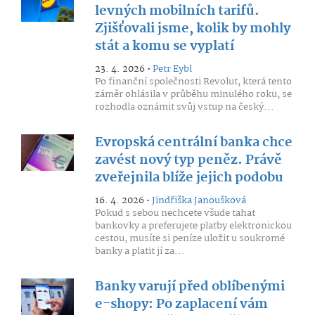
levných mobilních tarifů.
Zjišťovali jsme, kolik by mohly
stát a komu se vyplatí
23. 4. 2026 •
Petr Eybl
Po finanční společnosti Revolut, která tento
záměr ohlásila v průběhu minulého roku, se
rozhodla oznámit svůj vstup na český...
Evropská centrální banka chce
zavést nový typ peněz. Právě
zveřejnila blíže jejich podobu
16. 4. 2026 •
Jindřiška Janoušková
Pokud s sebou nechcete všude tahat
bankovky a preferujete platby elektronickou
cestou, musíte si peníze uložit u soukromé
banky a platit jí za...
Banky varují před oblíbenými
e-shopy: Po zaplacení vám