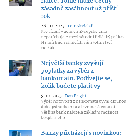
řidiče. Tohle může Čechy
zásadně zasáhnout už příští
rok
26. 10. 2025 •
Petr Šindelář
Pro řízení v zemích Evropské unie
nepotřebujete mezinárodní řidičský průkaz.
Na místních silnicích vám totiž stačí
řidičák...
Největší banky zvyšují
poplatky za výběr z
bankomatu. Podívejte se,
kolik budete platit vy
5. 10. 2025 •
Dan Bright
Výběr hotovosti z bankomatu býval dlouhou
dobu jednoduchou a levnou záležitostí.
Většina bank nabízela základní možnost
bezplatného...
Banky přicházejí s novinkou: