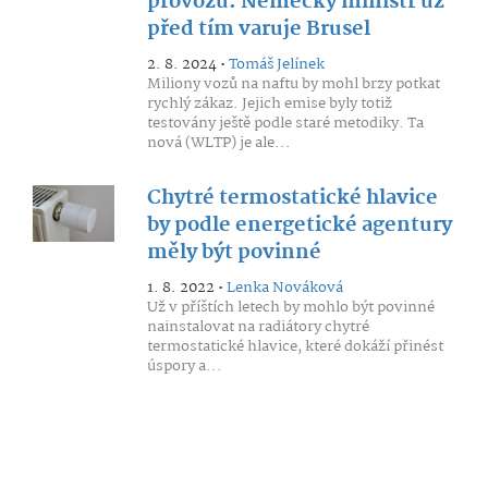
provozu. Německý ministr už
před tím varuje Brusel
2. 8. 2024 •
Tomáš Jelínek
Miliony vozů na naftu by mohl brzy potkat
rychlý zákaz. Jejich emise byly totiž
testovány ještě podle staré metodiky. Ta
nová (WLTP) je ale...
Chytré termostatické hlavice
by podle energetické agentury
měly být povinné
1. 8. 2022 •
Lenka Nováková
Už v příštích letech by mohlo být povinné
nainstalovat na radiátory chytré
termostatické hlavice, které dokáží přinést
úspory a...