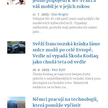
jedno připojení k Wi-Fi síti a
váš mobil je v jejich rukou
11. 7. 2025 •
Dan Bright
Veřejné Wi-Fi sítě patří mezi nejčastější cíle
moderních kyberzločinců. Vypadají
neškodně, protože mají jednoduchý název
jako...
Svěží francouzská kráska láme
srdce mužů po celé Evropě.
Vedle ní vypadá Škoda Kodiaq
jako chudá teta od vedle
16. 6. 2025 •
Petr Eybl
Škoda Kodiaq je naprosto bezpochyby
jedním z nejoblíbenějších vozidel, která jsou
dostupná na českém trhu. Relativně
nedávno se ovšem na...
Němci pracují na technologii,
která pomůže vyčistit