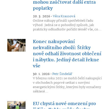
mohou zaúčtovat další extra
poplatky
20. 3. 2026 •
Věra Krausová
Online nákupy přináší spotřebiteli řadu
výhod. Jedná se o pohodlný způsob, jak
prakticky odkudkoliv pořídit téměř vše, co...
Konec nakupování
nekvalitního zboží: Štítky
nově odhalí životnost oblečení
i nábytku. Jediný detail řekne
vše
30. 1. 2026 •
Petr Šindelář
V březnu roku 2021 se mohli čeští nakupující
v obchodech poprvé setkat s novými
energetickými štítky, kterými byly označeny
některé...
EU chystá nové omezení pro