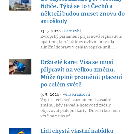
řidiče. Týká se to i Čechů a
někteří budou muset znovu do
autoškoly
13. 5. 2026 •
Petr Eybl
Evropský parlament přijal nová legislativní
opatření, která již brzy ovlivní pravidla
silniční dopravy v celé Evropské unii....
Držitelé karet Visa se musí
připravit na velkou změnu.
Může úplně proměnit placení
po celém světě
9. 5. 2026 •
Věra Krausová
V 90. letech svět zaznamenal zásadní
změnu, kdy se vedle hotovosti začaly
objevovat platební karty. Dnes si bez nich
většina z nás už...
Lidl chystá vlastní nabídku