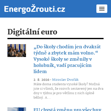
Toggl
navig
Digitální euro
„Do školy chodím jen dvakrát
týdně a zbytek mám volno.“
Vysoké školy se změnily v
holubník, vadí pracujícím
lidem
2. 8. 2026 •
Miroslav Dvořák
Máte doma studenta vysoké školy? Možná
jste si všimli, že rozvrh sestavený jen na dva
dny v týdnu je pro většinu z nich úplně
běžný. A...
EU chystá změnu pro všechny