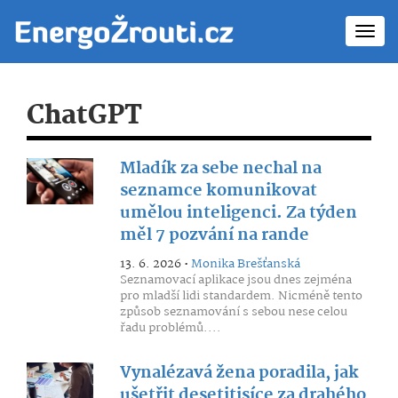
Toggl
navig
ChatGPT
Mladík za sebe nechal na
seznamce komunikovat
umělou inteligenci. Za týden
měl 7 pozvání na rande
13. 6. 2026 •
Monika Brešťanská
Seznamovací aplikace jsou dnes zejména
pro mladší lidi standardem. Nicméně tento
způsob seznamování s sebou nese celou
řadu problémů....
Vynalézavá žena poradila, jak
ušetřit desetitisíce za drahého