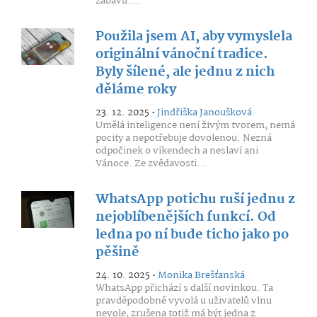
zábavu....
Použila jsem AI, aby vymyslela
originální vánoční tradice.
Byly šílené, ale jednu z nich
děláme roky
23. 12. 2025 •
Jindřiška Janoušková
Umělá inteligence není živým tvorem, nemá
pocity a nepotřebuje dovolenou. Nezná
odpočinek o víkendech a neslaví ani
Vánoce. Ze zvědavosti...
WhatsApp potichu ruší jednu z
nejoblíbenějších funkcí. Od
ledna po ní bude ticho jako po
pěšině
24. 10. 2025 •
Monika Brešťanská
WhatsApp přichází s další novinkou. Ta
pravděpodobně vyvolá u uživatelů vlnu
nevole, zrušena totiž má být jedna z