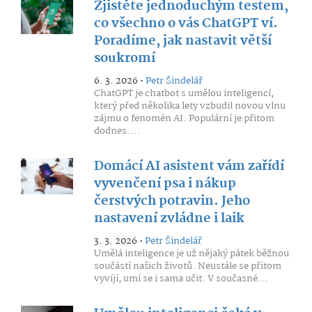
Zjistěte jednoduchým testem,
co všechno o vás ChatGPT ví.
Poradíme, jak nastavit větší
soukromí
6. 3. 2026 •
Petr Šindelář
ChatGPT je chatbot s umělou inteligencí,
který před několika lety vzbudil novou vlnu
zájmu o fenomén AI. Populární je přitom
dodnes....
Domácí AI asistent vám zařídí
vyvenčení psa i nákup
čerstvých potravin. Jeho
nastavení zvládne i laik
3. 3. 2026 •
Petr Šindelář
Umělá inteligence je už nějaký pátek běžnou
součástí našich životů. Neustále se přitom
vyvíjí, umí se i sama učit. V současné...