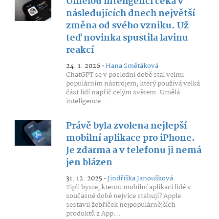
Umělou inteligenci čeká v
následujících dnech největší
změna od svého vzniku. Už
teď novinka spustila lavinu
reakcí
24. 1. 2026 •
Hana Smětáková
ChatGPT se v poslední době stal velmi
populárním nástrojem, který používá velká
část lidí napříč celým světem. Umělá
inteligence...
Právě byla zvolena nejlepší
mobilní aplikace pro iPhone.
Je zdarma a v telefonu ji nemá
jen blázen
31. 12. 2025 •
Jindřiška Janoušková
Tipli byste, kterou mobilní aplikaci lidé v
současné době nejvíce stahují? Apple
sestavil žebříček nejpopulárnějších
produktů z App...