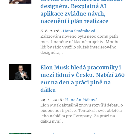
designéra. Bezplatná AI
aplikace zvládne návrh,
nacenění i plán realizace
6. 6. 2026 •
Hana Smětáková
Zařizování nového bytu nebo domu patří
mezi finančně nákladné projekty. Mnoho
lidí by rádo využilo služeb interiérového
designéra,...
Elon Musk hledá pracovníky i
mezi lidmi v Česku. Nabízí 260
eur na den a práci plně na
dálku
29. 4. 2026 •
Hana Smětáková
Elon Musk aktuálně znovu rozvířil debatu o
budoucnosti práce. Tentokrát svět obletěla
jeho nabídka pro Evropany. Za práci na
dálku nyní...