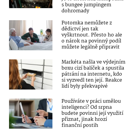
s bungee jumpingem
dohromady
Potomka nemůžete z
dědictví jen tak
vyškrtnout. Přesto ho ale
o nárok na povinný podíl
můžete legálně připravit
Markéta našla ve výdejním
boxu cizí balíček a spustila
pátrání na internetu, kdo
si vyzvedl ten její. Reakce
lidí byly překvapivé
Používáte v práci umělou
inteligenci? Od srpna
budete povinni její využití
přiznat, jinak hrozí
finanční postih