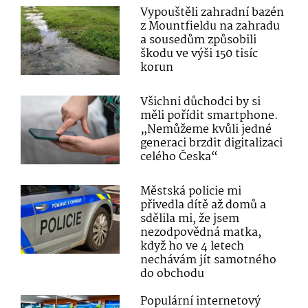
Vypouštěli zahradní bazén
z Mountfieldu na zahradu
a sousedům způsobili
škodu ve výši 150 tisíc
korun
Všichni důchodci by si
měli pořídit smartphone.
„Nemůžeme kvůli jedné
generaci brzdit digitalizaci
celého Česka“
Městská policie mi
přivedla dítě až domů a
sdělila mi, že jsem
nezodpovědná matka,
když ho ve 4 letech
nechávám jít samotného
do obchodu
Populární internetový