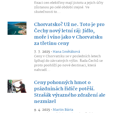
fixaci cen elektřiny mají jistotu a jejich účty
zůstanou po celé období stejné. Ve
skutečnosti to...
Chorvatsko? Už ne. Toto je pro
Čechy nový letní ráj: Jídlo,
moře i víno jako v Chorvatsku
za třetinu ceny
7. 7. 2025 •
Hana Smětáková
Ceny v Chorvatsku se v posledních letech
šplhají do závratných výšin. Řada Čechů se
proto poohlíží po nové destinaci, která
nahradí...
Ceny pohonných hmot o
prázdninách řidiče potěší.
Strašák výrazného zdražení ale
nezmizel
9. 4. 2025 •
Martin Bárta