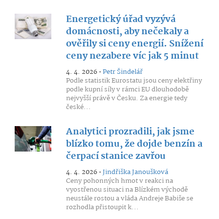
Energetický úřad vyzývá
domácnosti, aby nečekaly a
ověřily si ceny energií. Snížení
ceny nezabere víc jak 5 minut
4. 4. 2026 •
Petr Šindelář
Podle statistik Eurostatu jsou ceny elektřiny
podle kupní síly v rámci EU dlouhodobě
nejvyšší právě v Česku. Za energie tedy
české...
Analytici prozradili, jak jsme
blízko tomu, že dojde benzín a
čerpací stanice zavřou
4. 4. 2026 •
Jindřiška Janoušková
Ceny pohonných hmot v reakci na
vyostřenou situaci na Blízkém východě
neustále rostou a vláda Andreje Babiše se
rozhodla přistoupit k...