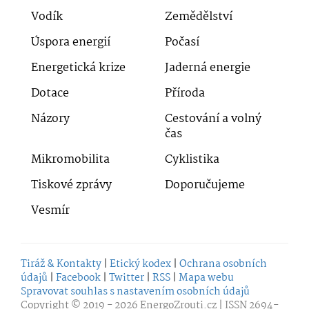
Vodík
Zemědělství
Úspora energií
Počasí
Energetická krize
Jaderná energie
Dotace
Příroda
Názory
Cestování a volný
čas
Mikromobilita
Cyklistika
Tiskové zprávy
Doporučujeme
Vesmír
Tiráž & Kontakty
|
Etický kodex
|
Ochrana osobních
údajů
|
Facebook
|
Twitter
|
RSS
|
Mapa webu
Spravovat souhlas s nastavením osobních údajů
Copyright © 2019 - 2026
EnergoZrouti.cz
| ISSN 2694-