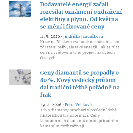
Dodavatelé energií začali
rozesílat oznámení o zdražení
elektřiny a plynu. Od května
se mění i fixované ceny
11. 5. 2026 •
Jindřiška Janoušková
Krize na Blízkém východě nezpůsobila jen
zdražení paliv, ale také energií. Jak se růst
cen na světovém trhu projeví na účtech
českých...
Ceny diamantů se propadly o
80 %. Nový vědecký průlom
dal tradiční těžbě pořádně na
frak
29. 4. 2026 •
Petra Velíková
Trh s diamanty prochází v poslední době
historickou transformací. Ceny
laboratorních diamantů oproti přírodním
kamenům totiž zažívají...