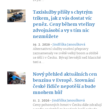
zvýší...
Taxislužby přišly s chytrým
trikem, jak z vás dostat víc
peněz. Ceny během vteřiny
zdvojnásobí a vy s tím nic
nezmůžete
19. 2. 2026 •
Jindřiška Janoušková
Alternativní služby osobní přepravy
zaznamenaly ve světě velký boom a oblibě
se těší i v Česku. Bývají levnější než klasické
taxi a...
Nový přehled aktuálních cen
benzínu v Evropě. Srovnání
české řidiče nepotěší a bude
mnohem hůř
11. 2. 2026 •
Jindřiška Janoušková
Ceny pohonných hmot v Česku dále zdražují