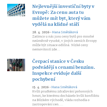
Nejlevnější investiční byty v
Evropě: Za cenu auta tu
můžete mít byt, který vám
vydělá na klidné stáří
28. 4. 2026 •
Hana Smětáková
Zatímco u nás jsou ceny bytů pro mnohé
neúměrně vysoké, v jiných zemích Evropy
může být situace odlišná. Nízké ceny
nemovitostí zde...
Čerpací stanice v Česku
podvádějí s cenami benzínu.
Inspekce eviduje další
pochybení
15. 4. 2026 •
Hana Smětáková
Kvůli prudkému zdražování pohonných
hmot, ke kterému docházelo kvůli konfliktu
na Blízkém východě, vláda rozhodla o
zastropování cen....