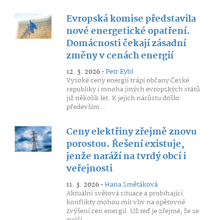
Evropská komise představila
nové energetické opatření.
Domácnosti čekají zásadní
změny v cenách energií
12. 3. 2026 •
Petr Eybl
Vysoké ceny energií trápí občany České
republiky i mnoha jiných evropských států
již několik let. K jejich nárůstu došlo
především...
Ceny elektřiny zřejmě znovu
porostou. Řešení existuje,
jenže naráží na tvrdý obcí i
veřejnosti
11. 3. 2026 •
Hana Smětáková
Aktuální světová situace a probíhající
konflikty mohou mít vliv na opětovné
zvýšení cen energií. Už teď je zřejmé, že se