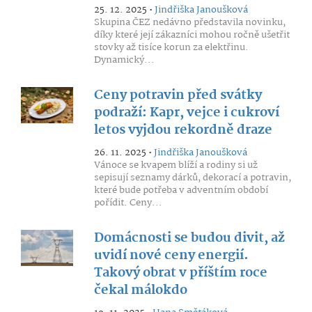
25. 12. 2025 •
Jindřiška Janoušková
Skupina ČEZ nedávno představila novinku,
díky které její zákazníci mohou ročně ušetřit
stovky až tisíce korun za elektřinu.
Dynamický...
Ceny potravin před svátky
podraží: Kapr, vejce i cukroví
letos vyjdou rekordně draze
26. 11. 2025 •
Jindřiška Janoušková
Vánoce se kvapem blíží a rodiny si už
sepisují seznamy dárků, dekorací a potravin,
které bude potřeba v adventním období
pořídit. Ceny...
Domácnosti se budou divit, až
uvidí nové ceny energií.
Takový obrat v příštím roce
čekal málokdo