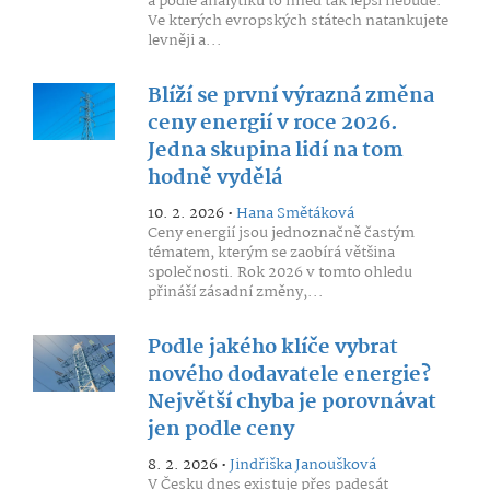
a podle analytiků to hned tak lepší nebude.
Ve kterých evropských státech natankujete
levněji a...
Blíží se první výrazná změna
ceny energií v roce 2026.
Jedna skupina lidí na tom
hodně vydělá
10. 2. 2026 •
Hana Smětáková
Ceny energií jsou jednoznačně častým
tématem, kterým se zaobírá většina
společnosti. Rok 2026 v tomto ohledu
přináší zásadní změny,...
Podle jakého klíče vybrat
nového dodavatele energie?
Největší chyba je porovnávat
jen podle ceny
8. 2. 2026 •
Jindřiška Janoušková
V Česku dnes existuje přes padesát