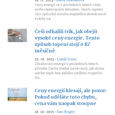
19. 11. 2025 •
Hana Smětáková
Ceny energií se v posledních letech staly
ostře sledovaným tématem. Jejich rapidní
růst způsobil mnoha majitelům domácností
vrásky na...
Češi odhalili trik, jak obejít
vysoké ceny energie. Tento
způsob topení stojí 0 Kč
měsíčně
25. 10. 2025 •
Lukáš Srnec
Zdražování energií v posledních letech
přimělo Čechy hledat nové cesty, jak doma
udržet teplo bez dalšího zatížení rozpočtu.
Na...
Ceny energií klesají, ale pozor:
Pokud uděláte tuto chybu,
cena vám naopak stoupne
18. 10. 2025 •
Dan Bright