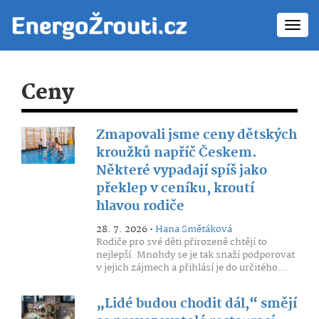
Toggl
navig
Ceny
Zmapovali jsme ceny dětských
kroužků napříč Českem.
Některé vypadají spíš jako
překlep v ceníku, kroutí
hlavou rodiče
28. 7. 2026 •
Hana Smětáková
Rodiče pro své děti přirozeně chtějí to
nejlepší. Mnohdy se je tak snaží podporovat
v jejich zájmech a přihlásí je do určitého...
„Lidé budou chodit dál,“ smějí