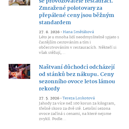
se provozovatelé restaurací.
Zmražené polotovary za
přepálené ceny jsou běžným
standardem
27. 6. 2026 •
Hana Smětáková
Léto je u mnoha lidí neodmyslitelně spjato s
častějším cestováním a tím i
občerstvováním v restauracích. Někteří si
však stěžují,...
Naštvaní důchodci odcházejí
od stánků bez nákupu. Ceny
sezonního ovoce letos lámou
rekordy
27. 5. 2026 •
Tereza Loskotová
Jahody za více než 100 korun za kilogram,
třešně skoro za dvě stě. Letošní sezona
ovoce začíná s cenami, na které nejsme
zvyklí. Podle...